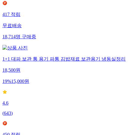
417
적립
무료배송
18,714
명
구매중
1+1 대파 보관 통 용기 파통 김밥재료 보관용기 냉동실정리
18,500
원
19
%
15,000
원
4.6
(
643
)