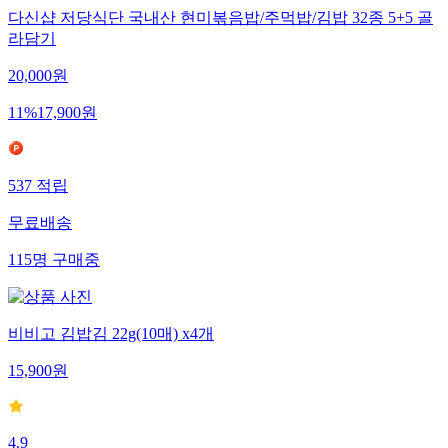
다신샵 저당식단 국내산 현미볶음밥/주먹밥/김밥 32종 5+5 골
라담기
20,000
원
11
%
17,900
원
537
적립
무료배송
115
명
구매중
비비고 김밥김 22g(10매) x4개
15,900
원