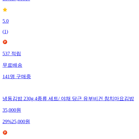
10
%
17,900
원
5.0
(
1
)
537
적립
무료배송
141
명
구매중
냉동김밥 230g 4종류 세트/ 야채 당근 유부비건 참치마요김밥
35,000
원
29
%
25,000
원