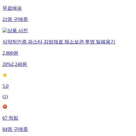
무료배송
21
명
구매중
식약처인증 파스타 김밥재료 채소보관 투명 밀폐용기
2,800
원
20
%
2,240
원
5.0
(
1
)
67
적립
84
명
구매중