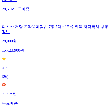
207
적립
28,516
명
구매중
다신샵 저당 곤약꼬마김밥 7종 7팩~ / 탄수화물 저감특허 냉동
김밥
28,000
원
15
%
23,900
원
4.7
(
26
)
717
적립
무료배송