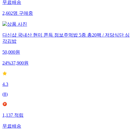
무료배송
2,602
명
구매중
다신샵 국내산 현미 쫀득 점보주먹밥 5종 총20팩 / 저당식단 심
각김밥
50,000
원
24
%
37,900
원
4.3
(
8
)
1,137
적립
무료배송