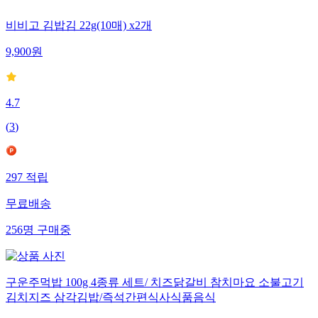
비비고 김밥김 22g(10매) x2개
9,900
원
4.7
(
3
)
297
적립
무료배송
256
명
구매중
구운주먹밥 100g 4종류 세트/ 치즈닭갈비 참치마요 소불고기
김치지즈 삼각김밥/즉석간편식사식품음식