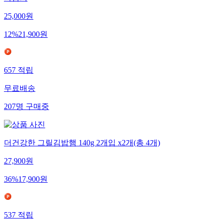
라담기
25,000
원
12
%
21,900
원
657
적립
무료배송
207
명
구매중
더건강한 그릴김밥햄 140g 2개입 x2개(총 4개)
27,900
원
36
%
17,900
원
537
적립