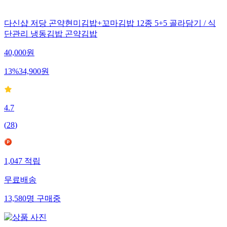
다신샵 저당 곤약현미김밥+꼬마김밥 12종 5+5 골라담기 / 식
단관리 냉동김밥 곤약김밥
40,000
원
13
%
34,900
원
4.7
(
28
)
1,047
적립
무료배송
13,580
명
구매중