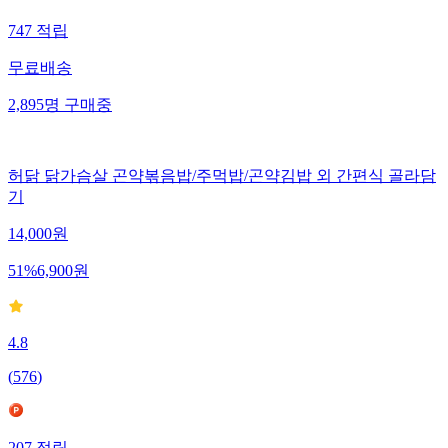
747
적립
무료배송
2,895
명
구매중
허닭 닭가슴살 곤약볶음밥/주먹밥/곤약김밥 외 간편식 골라담
기
14,000
원
51
%
6,900
원
4.8
(
576
)