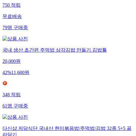
750
적립
무료배송
79
명
구매중
국내 생산 초간편 주먹밥 삼각김밥 만들기 김밥틀
20,000
원
42
%
11,600
원
348
적립
61
명
구매중
다신샵 저당식단 국내산 현미볶음밥/주먹밥/김밥 32종 5+5 골