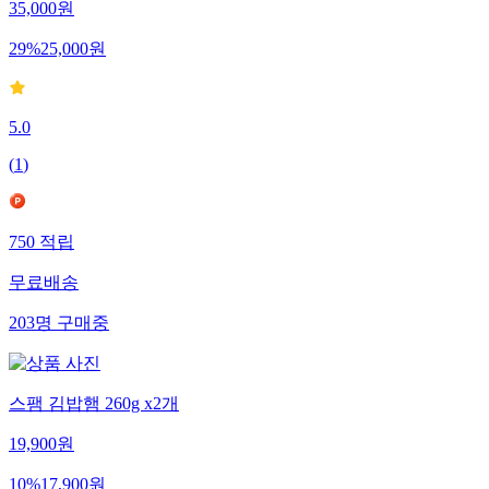
35,000
원
29
%
25,000
원
5.0
(
1
)
750
적립
무료배송
203
명
구매중
스팸 김밥햄 260g x2개
19,900
원