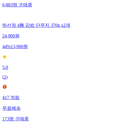
6,883
명
구매중
하선정 4無 김밥 단무지 370g x2개
24,900
원
44
%
13,900
원
5.0
(
2
)
417
적립
무료배송
173
명
구매중