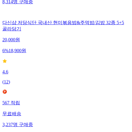
8,314
명
구매중
다신샵 저당식단 국내산 현미볶음밥&주먹밥/김밥 32종 5+5
골라담기
20,000
원
6
%
18,900
원
4.6
(
12
)
567
적립
무료배송
3,237
명
구매중