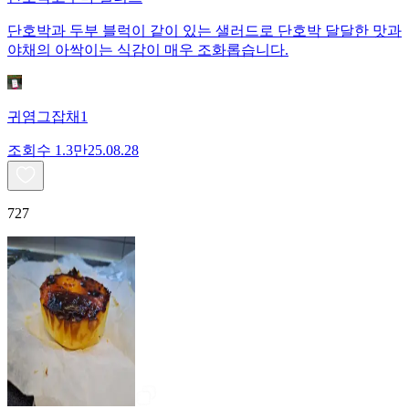
단호박과 두부 블럭이 같이 있는 샐러드로 단호박 달달한 맛과
야채의 아싹이는 식감이 매우 조화롭습니다.
귀염그잡채1
조회수
1.3만
25.08.28
727