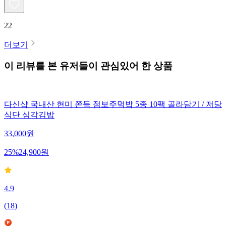
22
더보기
이 리뷰를 본 유저들이 관심있어 한 상품
다신샵 국내산 현미 쫀득 점보주먹밥 5종 10팩 골라담기 / 저당
식단 심각김밥
33,000
원
25
%
24,900
원
4.9
(
18
)