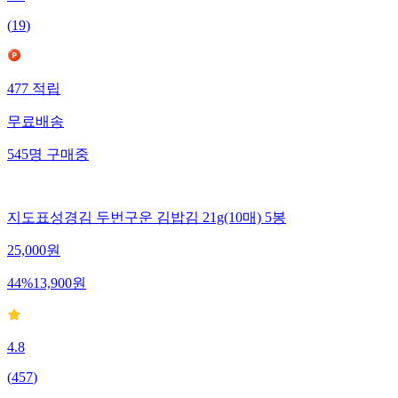
4.9
(
19
)
477
적립
무료배송
545
명
구매중
지도표성경김 두번구운 김밥김 21g(10매) 5봉
25,000
원
44
%
13,900
원
4.8
(
457
)