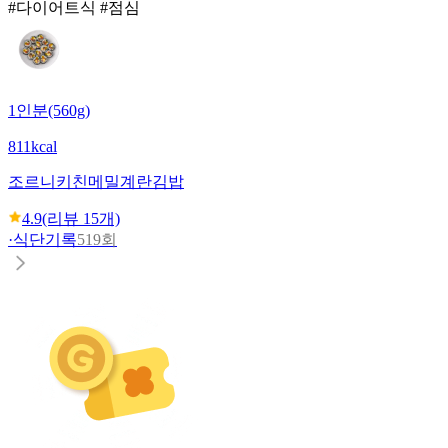
#다이어트식 #점심
1인분(560g)
811kcal
조르니키친
메밀계란김밥
4.9
(리뷰
15
개)
·
식단기록
519회