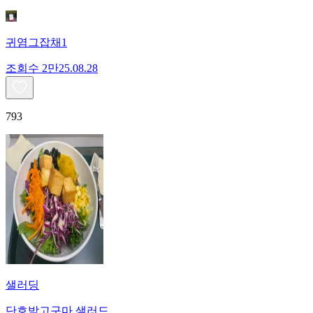
귀염그잡채1
조회수
2만
25.08.28
793
샐러딩
단호박고구마 샐러드