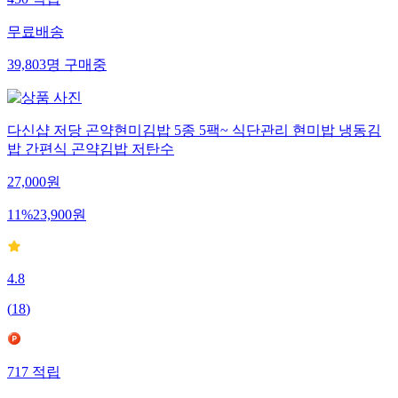
450
적립
무료배송
39,803
명
구매중
다신샵 저당 곤약현미김밥 5종 5팩~ 식단관리 현미밥 냉동김
밥 간편식 곤약김밥 저탄수
27,000
원
11
%
23,900
원
4.8
(
18
)
717
적립