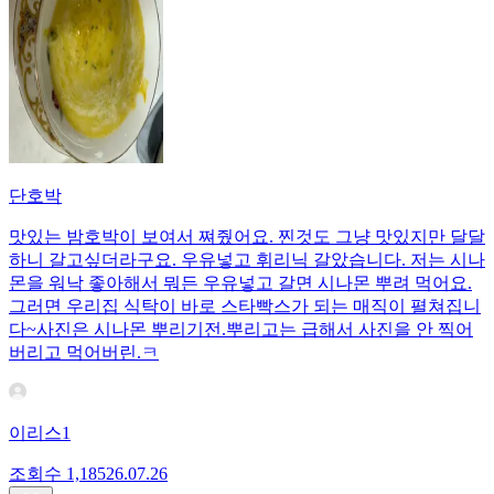
단호박
맛있는 밤호박이 보여서 쪄줬어요. 찐것도 그냥 맛있지만 달달
하니 갈고싶더라구요. 우유넣고 휘리닉 갈았습니다. 저는 시나
몬을 워낙 좋아해서 뭐든 우유넣고 갈면 시나몬 뿌려 먹어요.
그러면 우리집 식탁이 바로 스타빡스가 되는 매직이 펼쳐집니
다~사진은 시나몬 뿌리기전.뿌리고는 급해서 사진을 안 찍어
버리고 먹어버린.ㅋ
이리스1
조회수
1,185
26.07.26