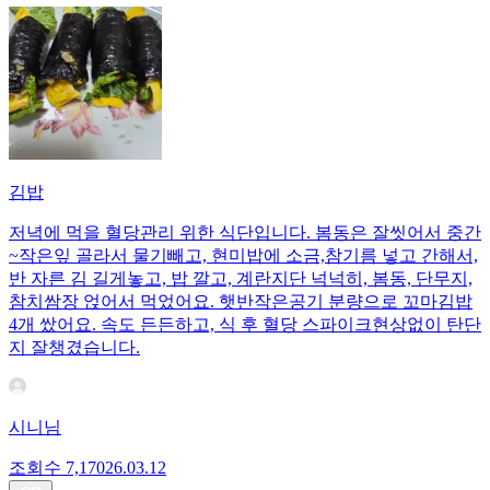
김밥
저녁에 먹을 혈당관리 위한 식단입니다. 봄동은 잘씻어서 중간
~작은잎 골라서 물기빼고, 현미밥에 소금,참기름 넣고 간해서,
반 자른 김 길게놓고, 밥 깔고, 계란지단 넉넉히, 봄동, 단무지,
참치쌈장 얹어서 먹었어요. 햇반작은공기 분량으로 꼬마김밥
4개 쌌어요. 속도 든든하고, 식 후 혈당 스파이크현상없이 탄단
지 잘챙겼습니다.
시니님
조회수
7,170
26.03.12