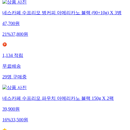
네스카페 수프리모 병커피 아메리카노 블랙 (90+10g) X 3병
47,700
원
21
%
37,800
원
1,134
적립
무료배송
29
명
구매중
네스카페 수프리모 파우치 아메리카노 블랙 150g X 2팩
39,900
원
16
%
33,500
원