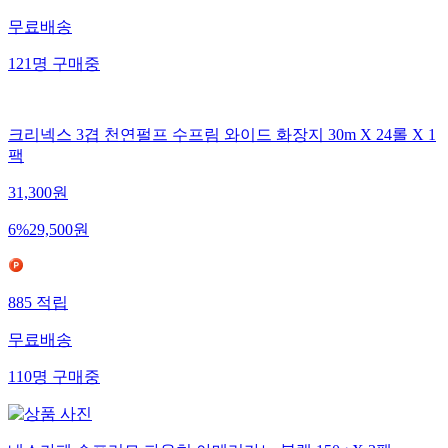
무료배송
121
명
구매중
크리넥스 3겹 천연펄프 수프림 와이드 화장지 30m X 24롤 X 1
팩
31,300
원
6
%
29,500
원
885
적립
무료배송
110
명
구매중