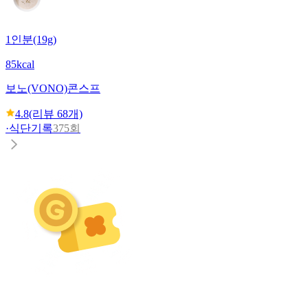
1인분(19g)
85kcal
보노(VONO)
콘스프
4.8
(리뷰
68
개)
·
식단기록
375회