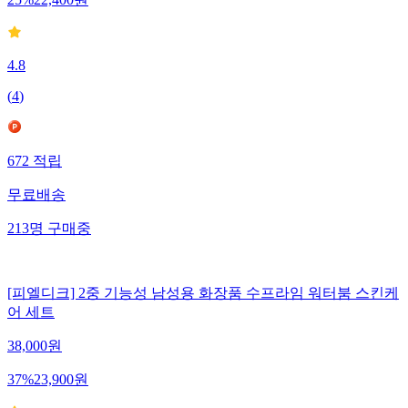
4.8
(
4
)
672
적립
무료배송
213
명
구매중
[피엘디크] 2중 기능성 남성용 화장품 수프라임 워터붐 스킨케
어 세트
38,000
원
37
%
23,900
원