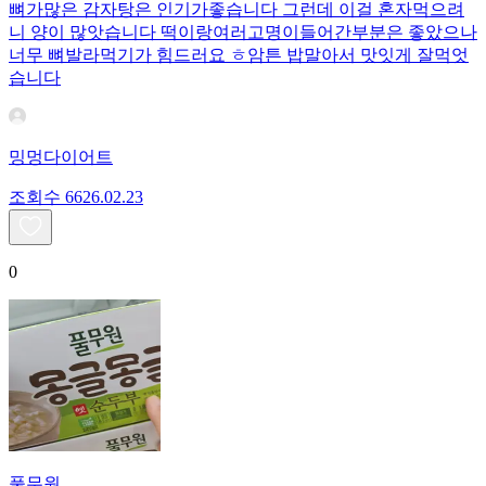
뼈가많은 감자탕은 인기가좋습니다 그런데 이걸 혼자먹으려
니 양이 많앗습니다 떡이랑여러고명이들어간부분은 좋았으나
너무 뼈발라먹기가 힘드러요 ㅎ암튼 밥말아서 맛잇게 잘먹엇
습니다
밍멍다이어트
조회수
66
26.02.23
0
풀무원