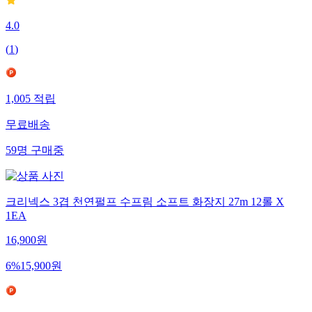
4.0
(
1
)
1,005
적립
무료배송
59
명
구매중
크리넥스 3겹 천연펄프 수프림 소프트 화장지 27m 12롤 X
1EA
16,900
원
6
%
15,900
원