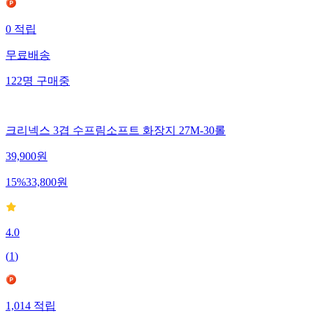
0
적립
무료배송
122
명
구매중
크리넥스 3겹 수프림소프트 화장지 27M-30롤
39,900
원
15
%
33,800
원
4.0
(
1
)
1,014
적립