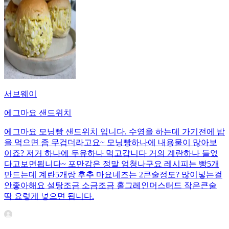
서브웨이
에그마요 샌드위치
에그마요 모닝빵 샌드위치 입니다. 수영을 하는데 가기전에 밥
을 먹으면 좀 무겁더라고요~ 모닝빵하나에 내용물이 많아보
이죠? 저거 하나에 두유하나 먹고갑니다 거의 계란하나 들었
다고보면됩니다~ 포만감은 정말 엄청나구요 레시피는 빵5개
만드는데 계란5개랑 후추 마요네즈는 2큰술정도? 많이넣는걸
안좋아해요 설탕조금 소금조금 홀그레인머스터드 작은큰술
딱 요렇게 넣으면 됩니다.