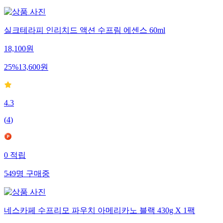
실크테라피 인리치드 액션 수프림 에센스 60ml
18,100
원
25
%
13,600
원
4.3
(
4
)
0
적립
549
명
구매중
네스카페 수프리모 파우치 아메리카노 블랙 430g X 1팩