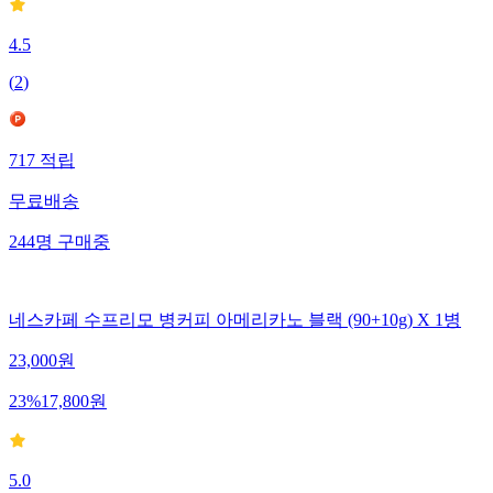
4.5
(
2
)
717
적립
무료배송
244
명
구매중
네스카페 수프리모 병커피 아메리카노 블랙 (90+10g) X 1병
23,000
원
23
%
17,800
원
5.0