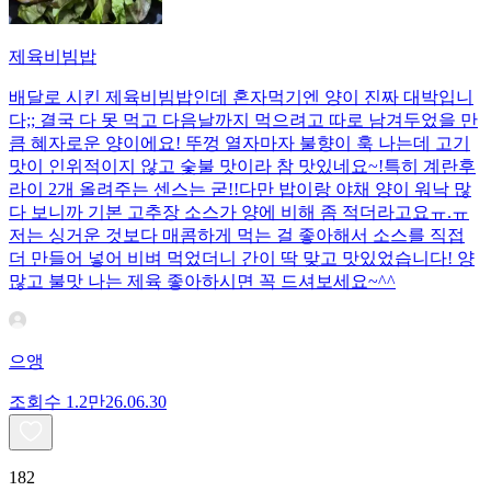
제육비빔밥
배달로 시킨 제육비빔밥인데 혼자먹기엔 양이 진짜 대박입니
다;; 결국 다 못 먹고 다음날까지 먹으려고 따로 남겨두었을 만
큼 혜자로운 양이에요! 뚜껑 열자마자 불향이 훅 나는데 고기
맛이 인위적이지 않고 숯불 맛이라 참 맛있네요~!특히 계란후
라이 2개 올려주는 센스는 굳!! ​다만 밥이랑 야채 양이 워낙 많
다 보니까 기본 고추장 소스가 양에 비해 좀 적더라고요ㅠ.ㅠ
저는 싱거운 것보다 매콤하게 먹는 걸 좋아해서 소스를 직접
더 만들어 넣어 비벼 먹었더니 간이 딱 맞고 맛있었습니다! 양
많고 불맛 나는 제육 좋아하시면 꼭 드셔보세요~^^
으앵
조회수
1.2만
26.06.30
182