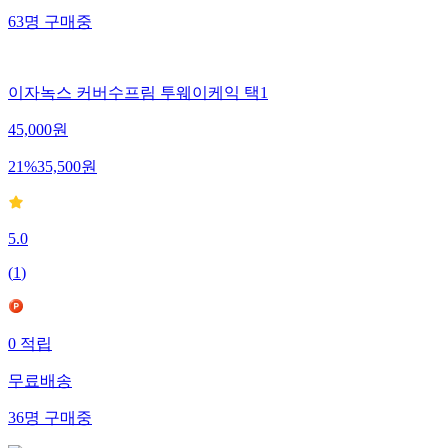
63
명
구매중
이자녹스 커버수프림 투웨이케익 택1
45,000
원
21
%
35,500
원
5.0
(
1
)
0
적립
무료배송
36
명
구매중