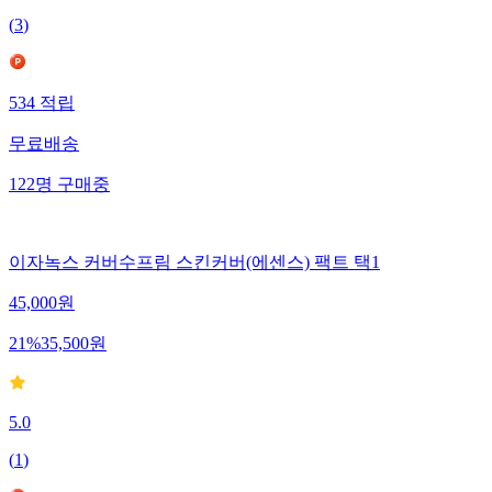
(
3
)
534
적립
무료배송
122
명
구매중
이자녹스 커버수프림 스킨커버(에센스) 팩트 택1
45,000
원
21
%
35,500
원
5.0
(
1
)