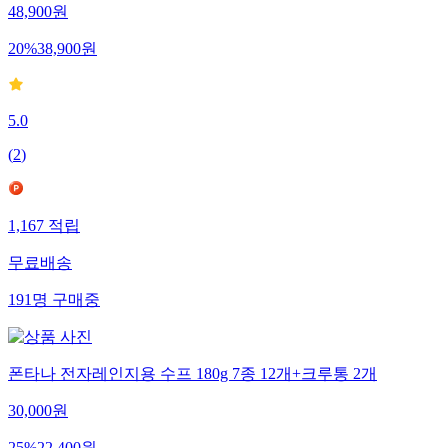
48,900
원
20
%
38,900
원
5.0
(
2
)
1,167
적립
무료배송
191
명
구매중
폰타나 전자레인지용 수프 180g 7종 12개+크루통 2개
30,000
원
25
%
22,400
원