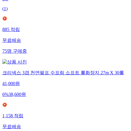
5.0
(
1
)
885
적립
무료배송
75
명
구매중
크리넥스 3겹 천연펄프 수프림 소프트 롤화장지 27m X 30롤
41,000
원
6
%
38,600
원
1,158
적립
무료배송