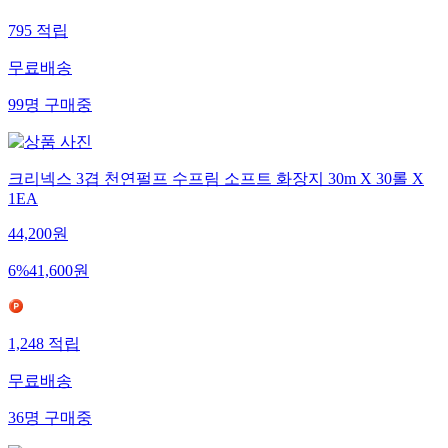
795
적립
무료배송
99
명
구매중
크리넥스 3겹 천연펄프 수프림 소프트 화장지 30m X 30롤 X
1EA
44,200
원
6
%
41,600
원
1,248
적립
무료배송
36
명
구매중