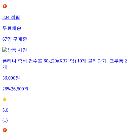
804
적립
무료배송
67
명
구매중
폰타나 즉석 컵수프 60g(20gX3개입) 10개 골라담기+크루통 2
개
36,000
원
26
%
26,500
원
5.0
(
1
)