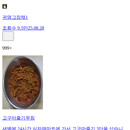
귀염그잡채1
조회수
9.5만
25.08.28
999+
고구마줄기무침
새벽에 24시간 식자재마트에 가서 고구마줄기 3단을 샀습니