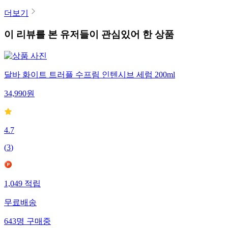
더보기
이 리뷰를 본 유저들이 관심있어 한 상품
달바 화이트 트러플 수프림 인텐시브 세럼 200ml
34,990
원
4.7
(
3
)
1,049
적립
무료배송
643
명
구매중