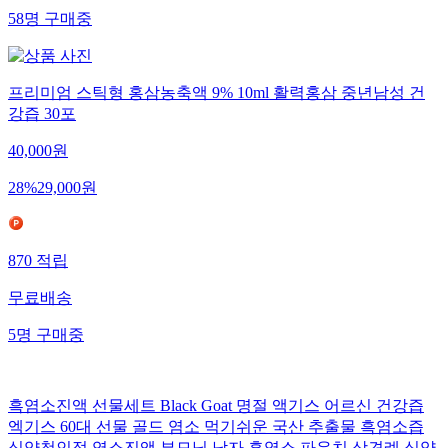
58
명
구매중
프리미엄 스틱형 홍삼농축액 9% 10ml 활력홍삼 중년남성 건
강즙 30포
40,000
원
28
%
29,000
원
870
적립
무료배송
5
명
구매중
흑염소진액 선물세트 Black Goat 명절 액기스 어르신 건강즙
엑기스 60대 선물 골드 염소 먹기쉬운 국산 추출물 흑염소즙