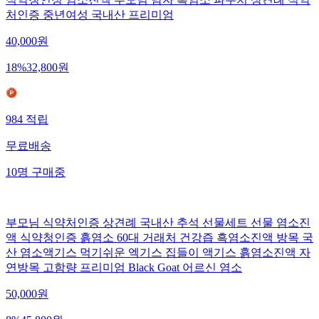
식약청인정 염소진액 부모님 남자 흑염소 파우치 상견례 식약
처인증 중년여성 국내산 프리미엄
40,000
원
18
%
32,800
원
984
적립
무료배송
10
명
구매중
부모님 식약처인증 상견례 국내산 추석 선물세트 선물 염소진
액 식약청인증 흙염소 60대 거래처 건강즙 흑염소진액 방목 국
산 염소액기스 먹기쉬운 엑기스 집들이 액기스 흙염소진액 자
연방목 고함량 프리미엄 Black Goat 어르신 염소
50,000
원