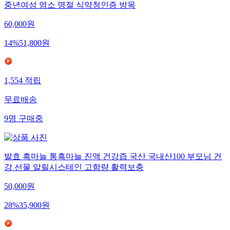
중년여성 염소 명절 식약청인증 방목
60,000
원
14
%
51,800
원
1,554
적립
무료배송
9
명
구매중
발효 흑마늘 통흑마늘 진액 건강즙 국산 국내산100 부모님 건
강 선물 알릴시스테인 고함량 활력보충
50,000
원
28
%
35,900
원