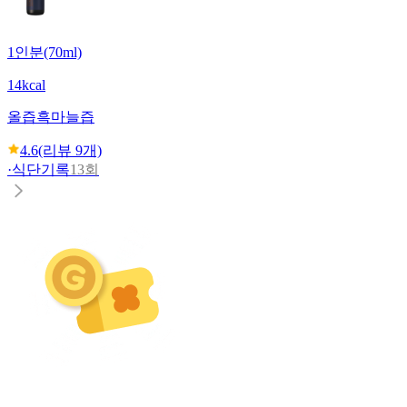
1인분(70ml)
14kcal
올즙
흑마늘즙
4.6
(리뷰
9
개)
·
식단기록
13회