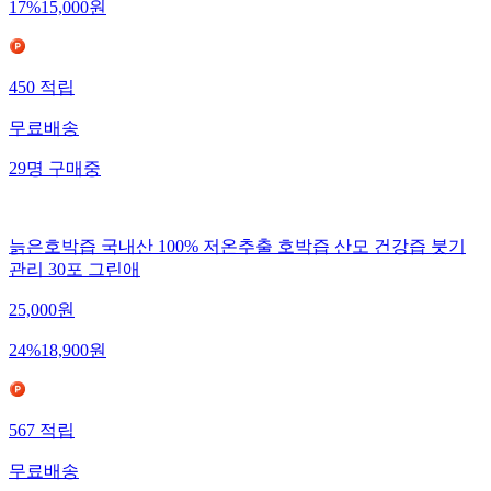
17
%
15,000
원
450
적립
무료배송
29
명
구매중
늙은호박즙 국내산 100% 저온추출 호박즙 산모 건강즙 붓기
관리 30포 그린애
25,000
원
24
%
18,900
원
567
적립
무료배송