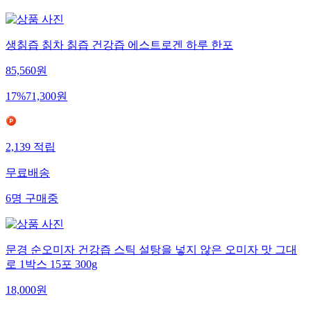
생칡즙 칡차 칡즙 건강즙 에스트로겐 하루 한포
85,560
원
17
%
71,300
원
2,139
적립
무료배송
6
명
구매중
문경 순오미자 건강즙 스틱 설탕을 넣지 않은 오미자 맛 그대
로 1박스 15포 300g
18,000
원