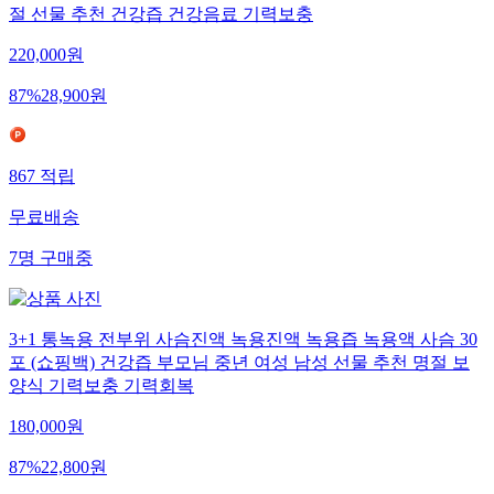
절 선물 추천 건강즙 건강음료 기력보충
220,000
원
87
%
28,900
원
867
적립
무료배송
7
명
구매중
3+1 통녹용 전부위 사슴진액 녹용진액 녹용즙 녹용액 사슴 30
포 (쇼핑백) 건강즙 부모님 중년 여성 남성 선물 추천 명절 보
양식 기력보충 기력회복
180,000
원
87
%
22,800
원