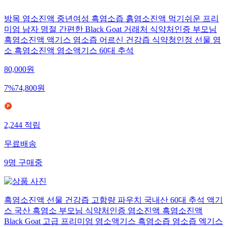
방목 염소진액 중년여성 흑염소즙 흙염소진액 먹기쉬운 프리
미엄 남자 명절 간편한 Black Goat 거래처 식약처인증 부모님
흑염소진액 액기스 염소즙 어르신 건강즙 식약청인정 선물 염
소 흑염소진액 염소액기스 60대 추석
80,000
원
7
%
74,800
원
2,244
적립
무료배송
9
명
구매중
흑염소진액 선물 건강즙 고함량 파우치 국내산 60대 추석 액기
스 국산 흑염소 부모님 식약처인증 염소진액 흑염소진액
Black Goat 고급 프리미엄 염소액기스 흑염소즙 염소즙 엑기스