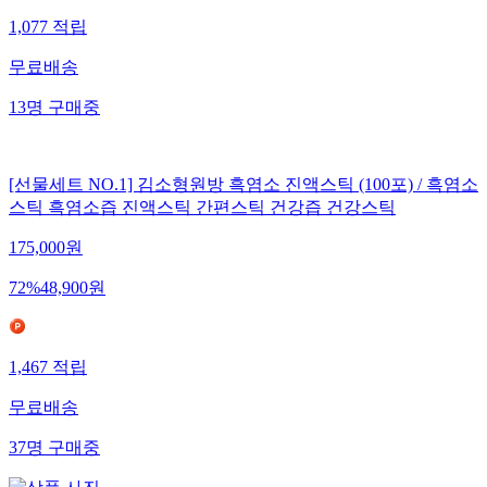
1,077
적립
무료배송
13
명
구매중
[선물세트 NO.1] 김소형원방 흑염소 진액스틱 (100포) / 흑염소
스틱 흑염소즙 진액스틱 간편스틱 건강즙 건강스틱
175,000
원
72
%
48,900
원
1,467
적립
무료배송
37
명
구매중