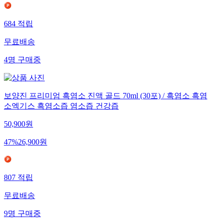
684
적립
무료배송
4
명
구매중
보양진 프리미엄 흑염소 진액 골드 70ml (30포) / 흑염소 흑염
소엑기스 흑염소즙 염소즙 건강즙
50,900
원
47
%
26,900
원
807
적립
무료배송
9
명
구매중