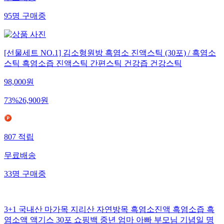
95
명
구매중
[선물세트 NO.1] 김소형원방 흑염소 진액스틱 (30포) / 흑염소
스틱 흑염소즙 진액스틱 간편스틱 건강즙 건강스틱
98,000
원
73
%
26,900
원
807
적립
무료배송
33
명
구매중
3+1 국내산 마가목 지리산 자연방목 흑염소진액 흑염소즙 흑
염소액 액기스 30포 쇼핑백 중년 엄마 아빠 부모님 기념일 명