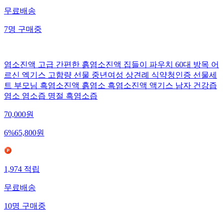
무료배송
7
명
구매중
염소진액 고급 간편한 흙염소진액 집들이 파우치 60대 방목 어
르신 엑기스 고함량 선물 중년여성 상견례 식약청인증 선물세
트 부모님 흑염소진액 흙염소 흑염소진액 액기스 남자 건강즙
염소 염소즙 명절 흑염소즙
70,000
원
6
%
65,800
원
1,974
적립
무료배송
10
명
구매중