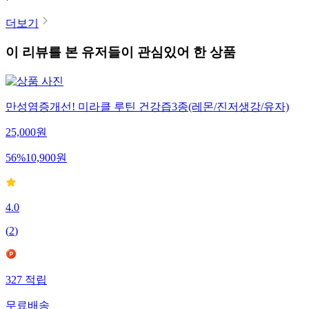
더보기
이 리뷰를 본 유저들이 관심있어 한 상품
만성염증개선! 미라클 루틴 건강즙3종(레몬/진저생강/유자)
25,000
원
56
%
10,900
원
4.0
(
2
)
327
적립
무료배송