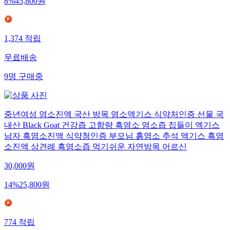
8
%
45,800
원
1,374
적립
무료배송
9
명
구매중
중년여성 염소진액 국산 방목 염소액기스 식약처인증 선물 국
내산 Black Goat 건강즙 고함량 흑염소 염소즙 집들이 엑기스
남자 흑염소진액 식약청인증 부모님 흙염소 추석 액기스 흑염
소진액 상견례 흑염소즙 먹기쉬운 자연방목 어르신
30,000
원
14
%
25,800
원
774
적립