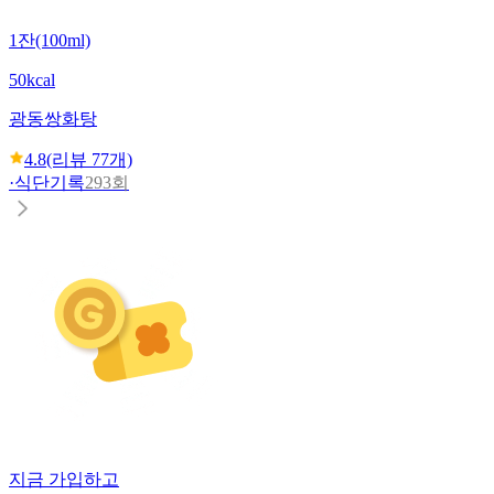
1잔(100ml)
50kcal
광동
쌍화탕
4.8
(리뷰
77
개)
·
식단기록
293회
지금 가입하고