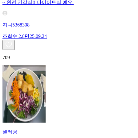
~ 완전 건강식!! 다이어트식 예요.
지니5368308
조회수
2.8만
25.09.24
709
샐러딩