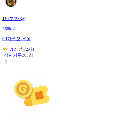
1인분(233g)
366kcal
CJ
가쓰오 우동
4.7
(리뷰
72
개)
·
식단기록
263회