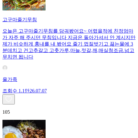
고구마줄기무침
오늘은 고구마줄기무침를 담궈봤어요~ 어렸을적에 친정엄마
가 자주 해 주시던 무침입니다 지금은 돌아가셔서 안 계시지만
제가 비슷하게 훙내를 내 봤어요 줄기 껍질벗기고 끓는물에 3
분데치고 건고추갈고 고춧가루,마늘,젓갈,깨,매실청조금.넘고
무치면 됩니다
울가족
조회수
1.1만
26.07.07
105