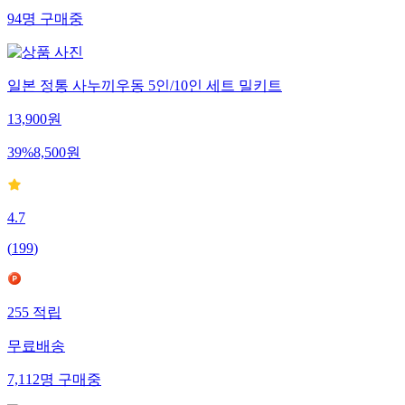
94
명
구매중
일본 정통 사누끼우동 5인/10인 세트 밀키트
13,900
원
39
%
8,500
원
4.7
(
199
)
255
적립
무료배송
7,112
명
구매중