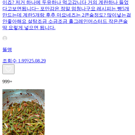
이죠? 저거 하나에 두유하나 먹고갑니다 거의 계란하나 들었
다고보면됩니다~ 포만감은 정말 엄청나구요 레시피는 빵5개
만드는데 계란5개랑 후추 마요네즈는 2큰술정도? 많이넣는걸
안좋아해요 설탕조금 소금조금 홀그레인머스터드 작은큰술
딱 요렇게 넣으면 됩니다.
똘맹
조회수
1.9만
25.08.29
999+