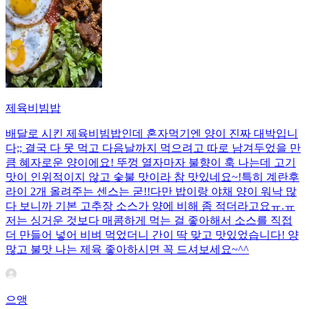
제육비빔밥
배달로 시킨 제육비빔밥인데 혼자먹기엔 양이 진짜 대박입니
다;; 결국 다 못 먹고 다음날까지 먹으려고 따로 남겨두었을 만
큼 혜자로운 양이에요! 뚜껑 열자마자 불향이 훅 나는데 고기
맛이 인위적이지 않고 숯불 맛이라 참 맛있네요~!특히 계란후
라이 2개 올려주는 센스는 굳!! ​다만 밥이랑 야채 양이 워낙 많
다 보니까 기본 고추장 소스가 양에 비해 좀 적더라고요ㅠ.ㅠ
저는 싱거운 것보다 매콤하게 먹는 걸 좋아해서 소스를 직접
더 만들어 넣어 비벼 먹었더니 간이 딱 맞고 맛있었습니다! 양
많고 불맛 나는 제육 좋아하시면 꼭 드셔보세요~^^
으앵