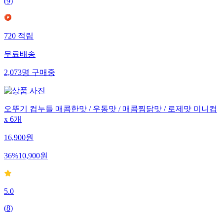
(
9
)
720
적립
무료배송
2,073
명
구매중
오뚜기 컵누들 매콤한맛 / 우동맛 / 매콤찜닭맛 / 로제맛 미니컵
x 6개
16,900
원
36
%
10,900
원
5.0
(
8
)