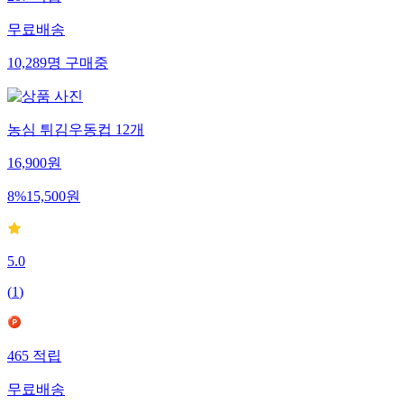
무료배송
10,289
명
구매중
농심 튀김우동컵 12개
16,900
원
8
%
15,500
원
5.0
(
1
)
465
적립
무료배송