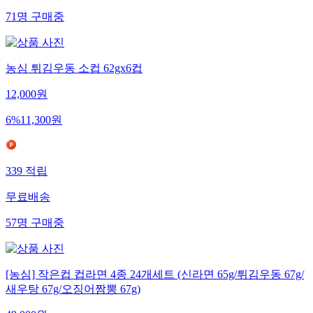
71
명
구매중
농심 튀김우동 소컵 62gx6컵
12,000
원
6
%
11,300
원
339
적립
무료배송
57
명
구매중
[농심] 작은컵 컵라면 4종 24개세트 (신라면 65g/튀김우동 67g/
새우탕 67g/오징어짬뽕 67g)