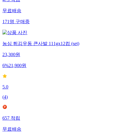
473
적립
무료배송
171
명
구매중
농심 튀김우동 큰사발 111gx12컵 (set)
23,300
원
6
%
21,900
원
5.0
(
4
)
657
적립
무료배송