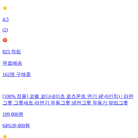
4.5
(
2
)
825
적립
무료배송
162
명
구매중
[100% 정품] 코렐 코디네이츠 로즈몬트 면기 4P (6인치) / 라면
그릇 그릇세트 라면기 우동그릇 냉면그릇 우동기 덮밥그릇
109,800
원
64
%
39,800
원