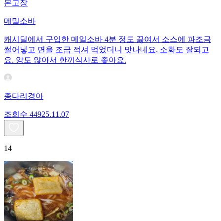
본고장
메밀소바
캐시딜에서 구입한 메일소바 4분 정도 끓여서 소스에 파조금
썰어넣고 면을 조금 적셔 먹었더니 맛나네요. 소화도 잘되고
요. 양도 않아서 한끼식사로 좋아요.
종다리경아
조회수
449
25.11.07
14