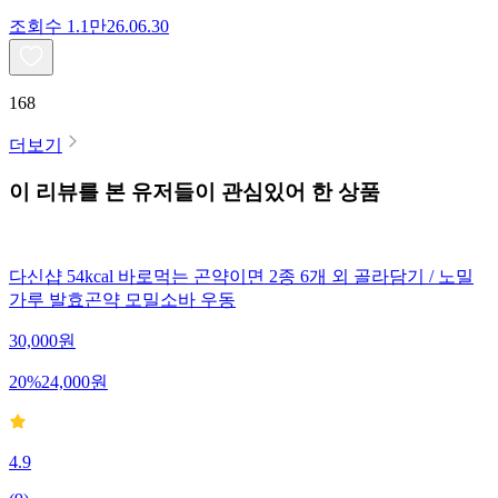
조회수
1.1만
26.06.30
168
더보기
이 리뷰를 본 유저들이 관심있어 한 상품
다신샵 54kcal 바로먹는 곤약이면 2종 6개 외 골라담기 / 노밀
가루 발효곤약 모밀소바 우동
30,000
원
20
%
24,000
원
4.9