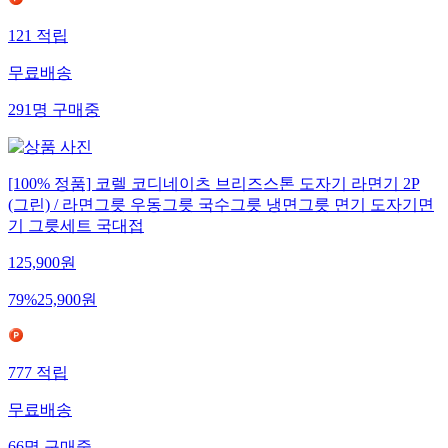
121
적립
무료배송
291
명
구매중
[100% 정품] 코렐 코디네이츠 브리즈스톤 도자기 라면기 2P
(그린) / 라면그릇 우동그릇 국수그릇 냉면그릇 면기 도자기면
기 그릇세트 국대접
125,900
원
79
%
25,900
원
777
적립
무료배송