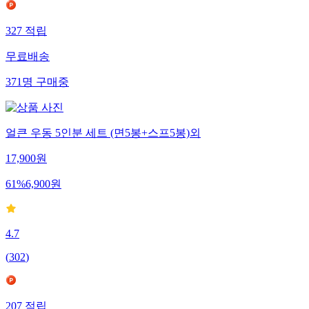
327
적립
무료배송
371
명
구매중
얼큰 우동 5인분 세트 (면5봉+스프5봉)외
17,900
원
61
%
6,900
원
4.7
(
302
)
207
적립