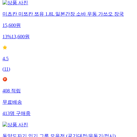
미츠칸 미쯔칸 쯔유 1.8L 일본간장 소바 우동 가쓰오 장국
15,600
원
13
%
13,600
원
4.5
(
11
)
408
적립
무료배송
413
명
구매중
동양도자기 인기 그릇 모음전 (공기대접/우동기/접시)