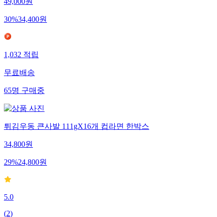
49,000
원
30
%
34,400
원
1,032
적립
무료배송
65
명
구매중
튀김우동 큰사발 111gX16개 컵라면 한박스
34,800
원
29
%
24,800
원
5.0
(
2
)