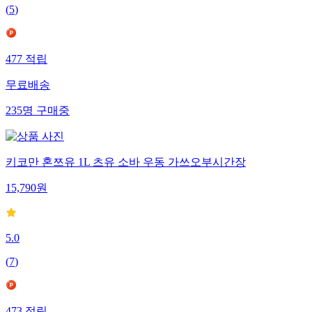
(
5
)
477
적립
무료배송
235
명
구매중
키코만 혼쯔유 1L 츠유 소바 우동 가쓰오부시간장
15,790
원
5.0
(
7
)