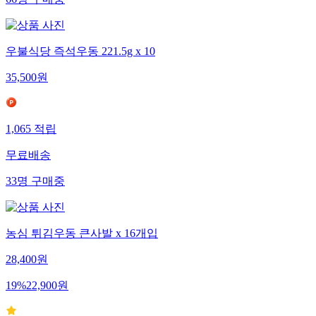
66
명
구매중
우불식당 즉석우동 221.5g x 10
35,500
원
1,065
적립
무료배송
33
명
구매중
농심 튀김우동 큰사발 x 16개입
28,400
원
19
%
22,900
원