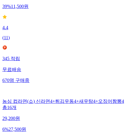
39
%
11,500
원
4.4
(
11
)
345
적립
무료배송
670
명
구매중
농심 컵라면(소) 신라면4+튀김우동4+새우탕4+오징어짬뽕4
총16개
29,200
원
6
%
27,500
원