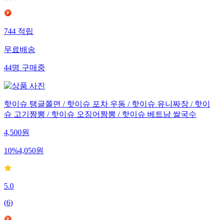
744
적립
무료배송
44
명
구매중
핫이슈 탱글쫄면 / 핫이슈 포차 우동 / 핫이슈 유니짜장 / 핫이
슈 고기짬뽕 / 핫이슈 오징어짬뽕 / 핫이슈 베트남 쌀국수
4,500
원
10
%
4,050
원
5.0
(
6
)