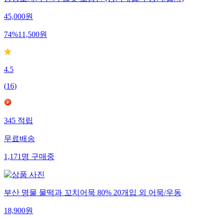
45,000
원
74
%
11,500
원
4.5
(
16
)
345
적립
무료배송
1,171
명
구매중
부산 명물 물떡과 꼬치어묵 80% 20개입 외 어묵/우동
18,900
원