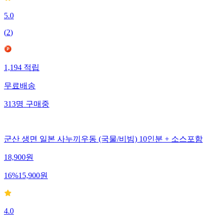
5.0
(
2
)
1,194
적립
무료배송
313
명
구매중
군산 생면 일본 사누끼우동 (국물/비빔) 10인분 + 소스포함
18,900
원
16
%
15,900
원
4.0