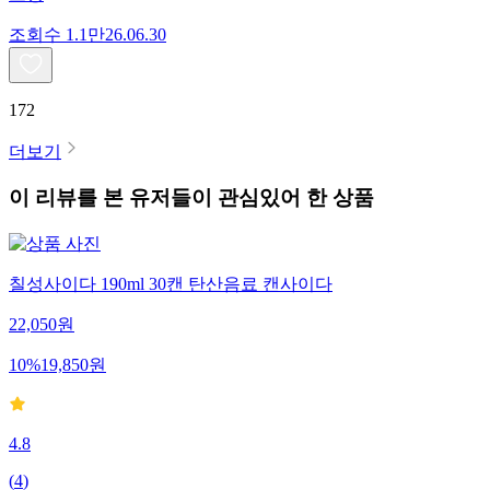
조회수
1.1만
26.06.30
172
더보기
이 리뷰를 본 유저들이 관심있어 한 상품
칠성사이다 190ml 30캔 탄산음료 캔사이다
22,050
원
10
%
19,850
원
4.8
(
4
)