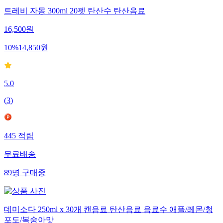
트레비 자몽 300ml 20펫 탄산수 탄산음료
16,500
원
10
%
14,850
원
5.0
(
3
)
445
적립
무료배송
89
명
구매중
데미소다 250ml x 30개 캔음료 탄산음료 음료수 애플/레몬/청
포도/복숭아맛