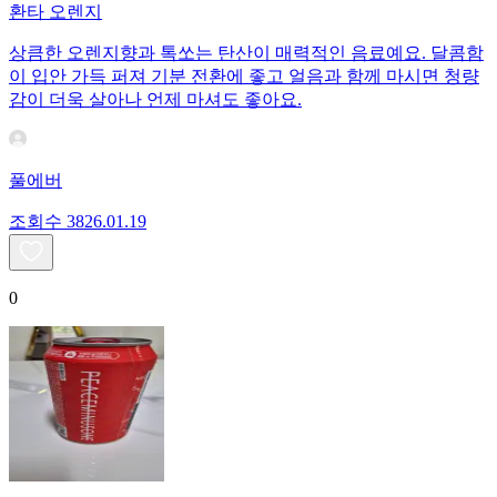
환타 오렌지
상큼한 오렌지향과 톡쏘는 탄산이 매력적인 음료예요. 달콤함
이 입안 가득 퍼져 기분 전환에 좋고 얼음과 함께 마시면 청량
감이 더욱 살아나 언제 마셔도 좋아요.
풀에버
조회수
38
26.01.19
0