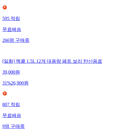
595
적립
무료배송
266
명
구매중
[일화] 맥콜 1.5L 12개 대용량 페트 보리 탄산음료
39,000
원
31
%
26,900
원
807
적립
무료배송
9
명
구매중