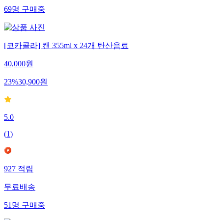
69
명
구매중
[코카콜라] 캔 355ml x 24개 탄산음료
40,000
원
23
%
30,900
원
5.0
(
1
)
927
적립
무료배송
51
명
구매중