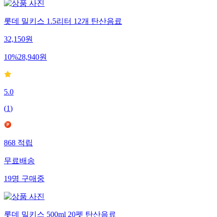
롯데 밀키스 1.5리터 12개 탄산음료
32,150
원
10
%
28,940
원
5.0
(
1
)
868
적립
무료배송
19
명
구매중