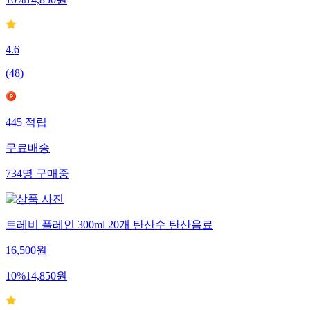
10
%
14,850
원
4.6
(
48
)
445
적립
무료배송
734
명
구매중
트레비 플레인 300ml 20개 탄산수 탄산음료
16,500
원
10
%
14,850
원