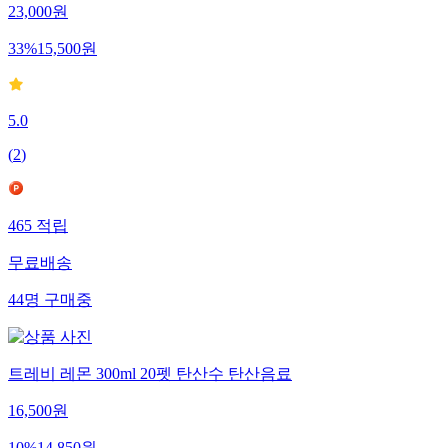
23,000
원
33
%
15,500
원
5.0
(
2
)
465
적립
무료배송
44
명
구매중
트레비 레몬 300ml 20펫 탄산수 탄산음료
16,500
원