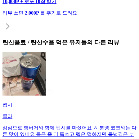
10,000P + 로또 10장
받기
리뷰 쓰면
2,000P
를 추가로 드려요
탄산음료 / 탄산수
을 먹은 유저들의 다른 리뷰
펩시
콜라
점심으로 햄버거와 함께 펩시를 마셨어요 ㅎ 분명 코크와는 다
른 맛이 있네요 콕은 좀 더 톡쏘고 펩은 덜하지만 목넘김은 부