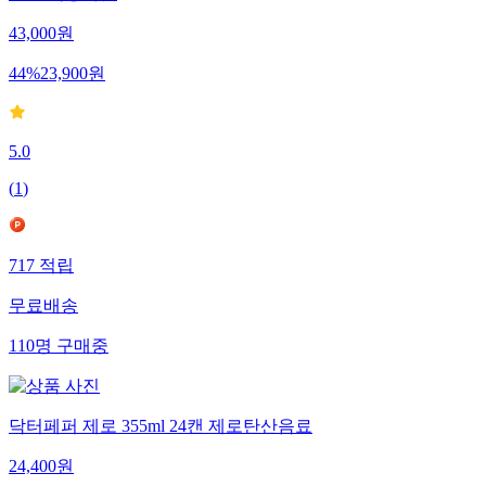
43,000
원
44
%
23,900
원
5.0
(
1
)
717
적립
무료배송
110
명
구매중
닥터페퍼 제로 355ml 24캔 제로탄산음료
24,400
원