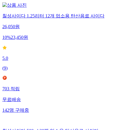
칠성사이다 1.25리터 12개 업소용 탄산음료 사이다
26,050
원
10
%
23,450
원
5.0
(
9
)
703
적립
무료배송
142
명
구매중