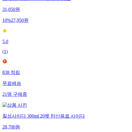
롯데 밀키스 500ml 20펫 탄산음료
31,050
원
10
%
27,950
원
5.0
(
1
)
838
적립
무료배송
21
명
구매중
칠성사이다 300ml 20펫 탄산음료 사이다
28,700
원