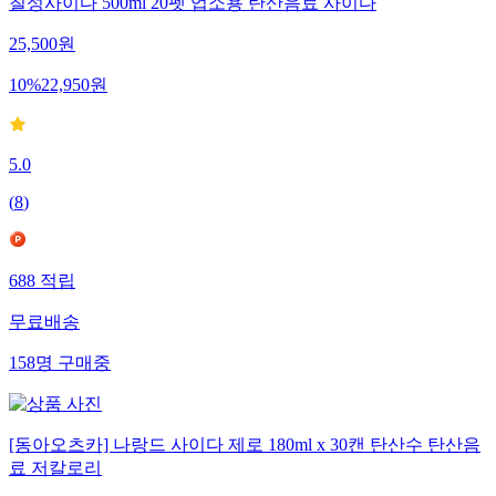
칠성사이다 500ml 20펫 업소용 탄산음료 사이다
25,500
원
10
%
22,950
원
5.0
(
8
)
688
적립
무료배송
158
명
구매중
[동아오츠카] 나랑드 사이다 제로 180ml x 30캔 탄산수 탄산음
료 저칼로리