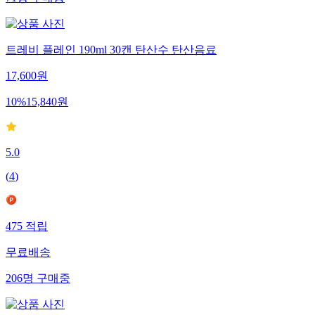
71
명
구매중
트레비 플레인 190ml 30캔 탄산수 탄산음료
17,600
원
10
%
15,840
원
5.0
(
4
)
475
적립
무료배송
206
명
구매중