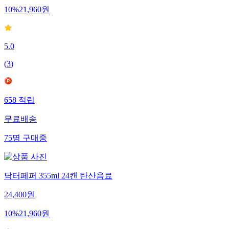
10
%
21,960
원
5.0
(
3
)
658
적립
무료배송
75
명
구매중
닥터페퍼 355ml 24캔 탄산음료
24,400
원
10
%
21,960
원