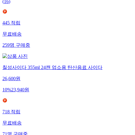
(
16
)
445
적립
무료배송
259
명
구매중
칠성사이다 355ml 24캔 업소용 탄산음료 사이다
26,600
원
10
%
23,940
원
718
적립
무료배송