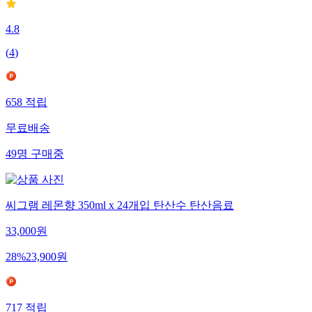
4.8
(
4
)
658
적립
무료배송
49
명
구매중
씨그램 레몬향 350ml x 24개입 탄산수 탄산음료
33,000
원
28
%
23,900
원
717
적립