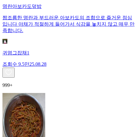
명란아보카도덮밥
짭조름한 명란과 부드러운 아보카도의 조합으로 즐거운 점심
입니다 야채가 적절하게 들어가서 식감을 놓치지 않고 매우 만
족합니다.
귀염그잡채1
조회수
9.5만
25.08.28
999+