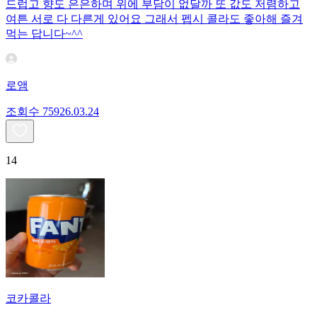
드럽고 향도 은은하며 위에 부담이 없달까 또 값도 저렴하고
여튼 서로 다 다른게 있어요 그래서 펩시 콜라도 좋아해 즐겨
먹는 답니다~^^
로앰
조회수
759
26.03.24
14
코카콜라