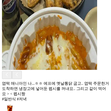
엽떡 매니아인 나...ㅎㅎ 에프에 옛날통닭 굽고.. 엽떡 주문한거
도착하면 냉장고에 넣어둔 펩시를 꺼내요.. 그리고 같이 먹어
요 > < 펩시짱
#일반식 #저녁