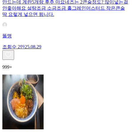
만드는데 계란5개랑 후추 마요네즈는 2큰술정도? 많이넣는걸
안좋아해요 설탕조금 소금조금 홀그레인머스터드 작은큰술
딱 요렇게 넣으면 됩니다.
똘맹
조회수
2만
25.08.29
999+