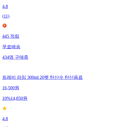
4.8
(
11
)
445
적립
무료배송
434
명
구매중
트레비 라임 300ml 20펫 탄산수 탄산음료
16,500
원
10
%
14,850
원
4.8