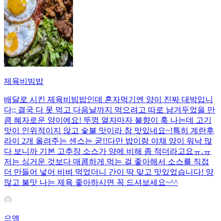
제육비빔밥
배달로 시킨 제육비빔밥인데 혼자먹기엔 양이 진짜 대박입니
다;; 결국 다 못 먹고 다음날까지 먹으려고 따로 남겨두었을 만
큼 혜자로운 양이에요! 뚜껑 열자마자 불향이 훅 나는데 고기
맛이 인위적이지 않고 숯불 맛이라 참 맛있네요~!특히 계란후
라이 2개 올려주는 센스는 굳!! ​다만 밥이랑 야채 양이 워낙 많
다 보니까 기본 고추장 소스가 양에 비해 좀 적더라고요ㅠ.ㅠ
저는 싱거운 것보다 매콤하게 먹는 걸 좋아해서 소스를 직접
더 만들어 넣어 비벼 먹었더니 간이 딱 맞고 맛있었습니다! 양
많고 불맛 나는 제육 좋아하시면 꼭 드셔보세요~^^
으앵