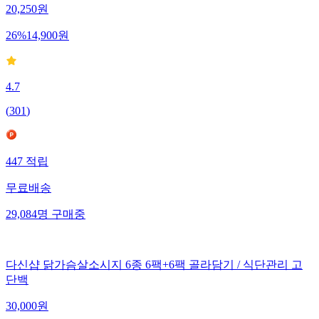
20,250
원
26
%
14,900
원
4.7
(
301
)
447
적립
무료배송
29,084
명
구매중
다신샵 닭가슴살소시지 6종 6팩+6팩 골라담기 / 식단관리 고
단백
30,000
원