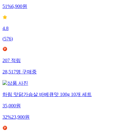
51
%
6,900
원
4.8
(
576
)
207
적립
28,517
명
구매중
하림 맛닭가슴살 바베큐맛 100g 10개 세트
35,000
원
32
%
23,900
원