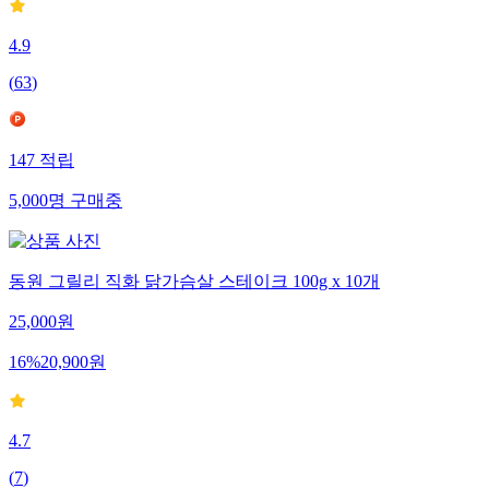
4.9
(
63
)
147
적립
5,000
명
구매중
동원 그릴리 직화 닭가슴살 스테이크 100g x 10개
25,000
원
16
%
20,900
원
4.7
(
7
)