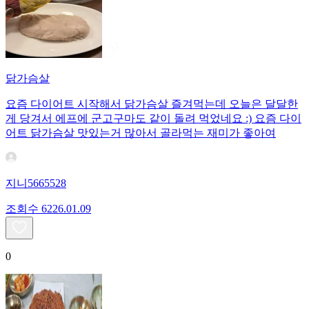
닭가슴살
요즘 다이어트 시작해서 닭가슴살 즐겨먹는데 오늘은 달달한
게 당겨서 에프에 군고구마도 같이 돌려 먹었네요 :) 요즘 다이
어트 닭가슴살 맛있는거 많아서 골라먹는 재미가 좋아여
지니5665528
조회수
62
26.01.09
0