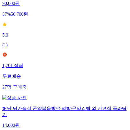
90,000
원
37
%
56,700
원
5.0
(
1
)
1,701
적립
무료배송
27
명
구매중
허닭 닭가슴살 곤약볶음밥/주먹밥/곤약김밥 외 간편식 골라담
기
14,000
원