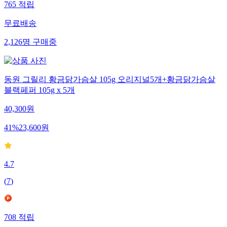
765
적립
무료배송
2,126
명
구매중
동원 그릴리 황금닭가슴살 105g 오리지널5개+황금닭가슴살
블랙페퍼 105g x 5개
40,300
원
41
%
23,600
원
4.7
(
7
)
708
적립