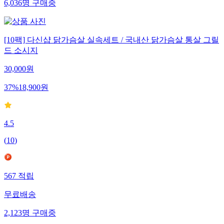
6,036
명
구매중
[10팩] 다신샵 닭가슴살 실속세트 / 국내산 닭가슴살 통살 그릴
드 소시지
30,000
원
37
%
18,900
원
4.5
(
10
)
567
적립
무료배송
2,123
명
구매중