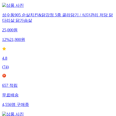
성수동905 순살치킨&닭강정 5종 골라담기 / 식단관리 저당 닭
다리살 닭가슴살
25,000
원
12
%
21,900
원
4.8
(
74
)
657
적립
무료배송
4,556
명
구매중