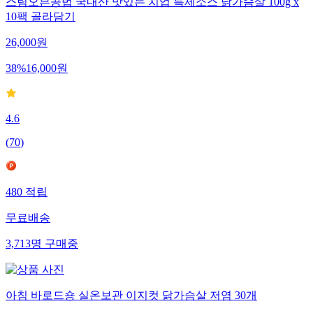
스팀오븐공법 국내산 맛있는 치업 특제소스 닭가슴살 100g x
10팩 골라담기
26,000
원
38
%
16,000
원
4.6
(
70
)
480
적립
무료배송
3,713
명
구매중
아침 바로드숑 실온보관 이지컷 닭가슴살 저염 30개