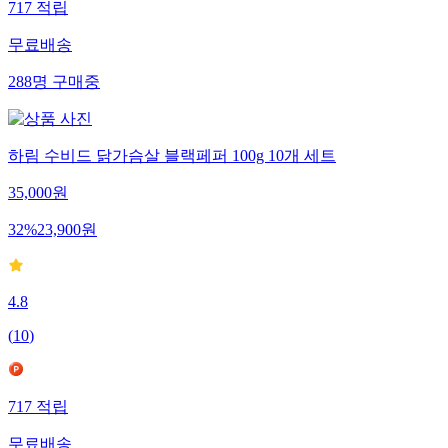
717
적립
무료배송
288
명
구매중
하림 수비드 닭가슴살 블랙페퍼 100g 10개 세트
35,000
원
32
%
23,900
원
4.8
(
10
)
717
적립