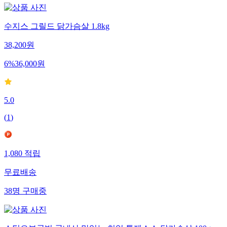
수지스 그릴드 닭가슴살 1.8kg
38,200
원
6
%
36,000
원
5.0
(
1
)
1,080
적립
무료배송
38
명
구매중