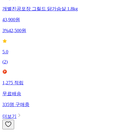
개별진공포장 그릴드 닭가슴살 1.8kg
43,900
원
3
%
42,500
원
5.0
(
2
)
1,275
적립
무료배송
335
명
구매중
더보기