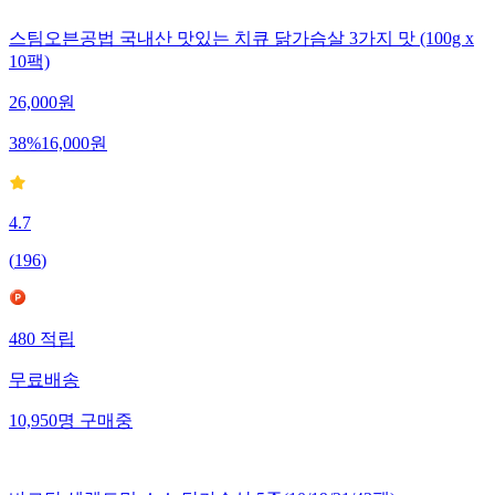
스팀오븐공법 국내산 맛있는 치큐 닭가슴살 3가지 맛 (100g x
10팩)
26,000
원
38
%
16,000
원
4.7
(
196
)
480
적립
무료배송
10,950
명
구매중