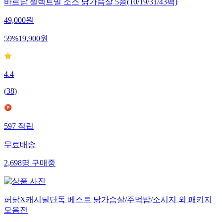
바르닭 셀렉트밀 소스 닭가슴살 5종(10/19/31/43팩)
49,000
원
59
%
19,900
원
4.4
(
38
)
597
적립
무료배송
2,698
명
구매중
허닭X캐시딜단독 베스트 닭가슴살/주먹밥/소시지 외 패키지
모음전