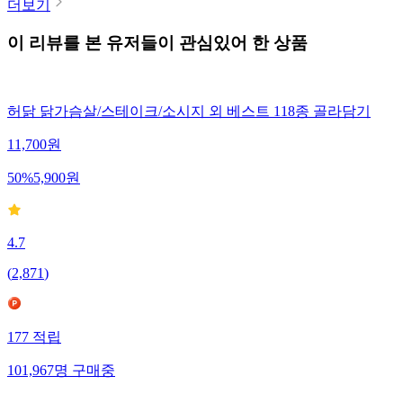
더보기
이 리뷰를 본 유저들이 관심있어 한 상품
허닭 닭가슴살/스테이크/소시지 외 베스트 118종 골라담기
11,700
원
50
%
5,900
원
4.7
(
2,871
)
177
적립
101,967
명
구매중