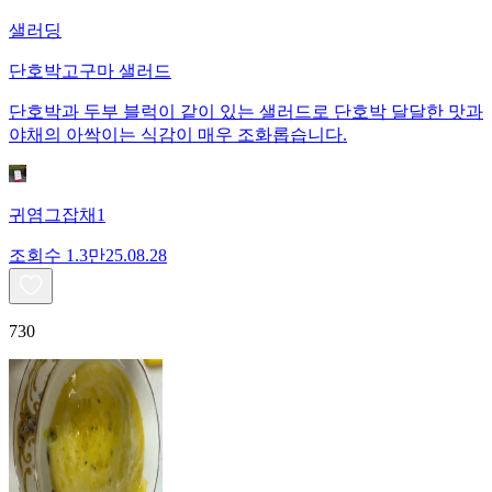
샐러딩
단호박고구마 샐러드
단호박과 두부 블럭이 같이 있는 샐러드로 단호박 달달한 맛과
야채의 아싹이는 식감이 매우 조화롭습니다.
귀염그잡채1
조회수
1.3만
25.08.28
730