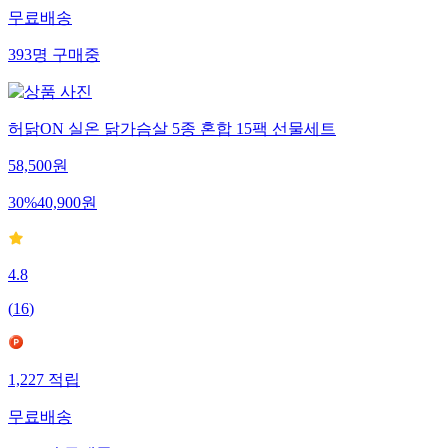
무료배송
393
명
구매중
허닭ON 실온 닭가슴살 5종 혼합 15팩 선물세트
58,500
원
30
%
40,900
원
4.8
(
16
)
1,227
적립
무료배송