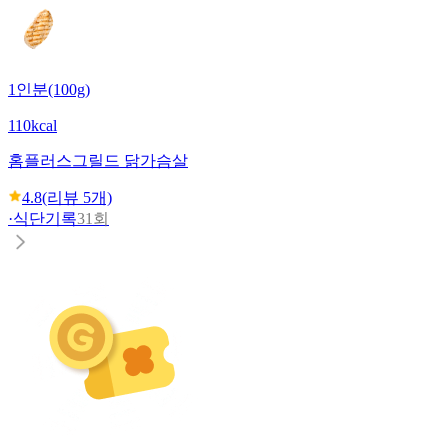
1인분(100g)
110kcal
홈플러스
그릴드 닭가슴살
4.8
(리뷰
5
개)
·
식단기록
31회