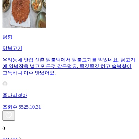
닭형
닭불고기
우리동네 맛집 신촌 닭불백에서 닭불고기를 먹었네요. 닭고기
에 양념장을 넣고 만든것 같은덕요. 쫄깃쫄깃 하고 숯불향이
그득하니 아주 맛났어요.
종다리경아
조회수
55
25.10.31
0