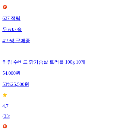
627
적립
무료배송
419
명
구매중
하림 수비드 닭가슴살 트러플 100g 10개
54,000
원
53
%
25,500
원
4.7
(
33
)