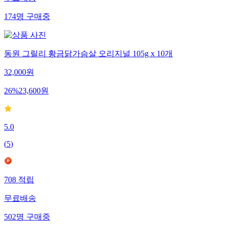
무료배송
174
명
구매중
동원 그릴리 황금닭가슴살 오리지널 105g x 10개
32,000
원
26
%
23,600
원
5.0
(
5
)
708
적립
무료배송
502
명
구매중