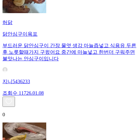
허닭
닭안심구이육포
부드러운 닭안심구이 간장 물엿 생강 마늘즙넣고 식용유 두른
후 노릇할때가지 구윘어요 중간에 마늘넣고 한번더 구워주면
불맛나는 안심구이입니다
지니5436233
조회수
117
26.01.08
0