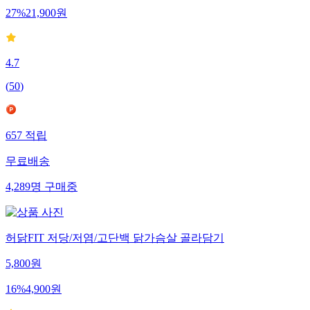
27
%
21,900
원
4.7
(
50
)
657
적립
무료배송
4,289
명
구매중
허닭FIT 저당/저염/고단백 닭가슴살 골라담기
5,800
원
16
%
4,900
원