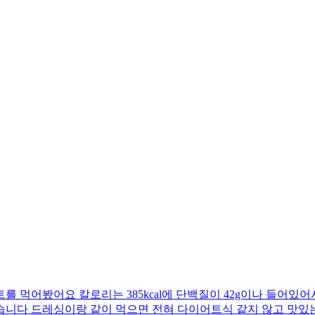
 먹어봤어요 칼로리는 385kcal에 단백질이 42g이나 들어있어
습니다 드레싱이랑 같이 먹으면 전혀 다이어트식 같지 않고 맛있