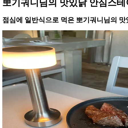
뽀기궈니님의 맛있닭 안심스테
점심에 일반식으로 먹은 뽀기궈니님의 맛