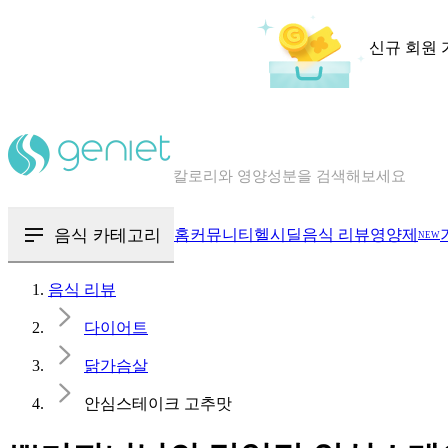
신규 회원 
칼로리와 영양성분을 검색해보세요
혈당 · 다이어트 음식 검색해보세요
음식 · 영양제 리뷰를 찾아보세요
음식 카테고리
홈
커뮤니티
헬시딜
음식 리뷰
영양제
NEW
음식 리뷰
다이어트
닭가슴살
안심스테이크 고추맛