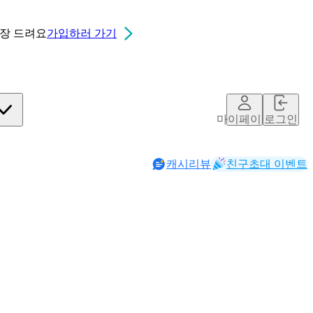
0장
드려요
가입하러 가기
마이페이지
로그인
캐시리뷰
친구초대 이벤트