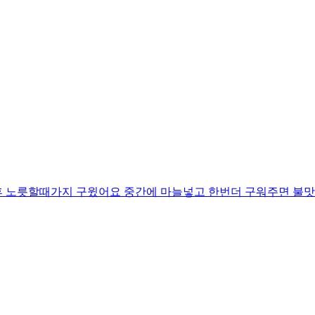
후 노릇할때가지 구윘어요 중간에 마늘넣고 한번더 구워주면 불