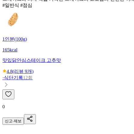
#일반식 #점심
1인분(100g)
165kcal
맛있닭
안심스테이크 고추맛
4.8
(리뷰
9
개)
·
식단기록
12회
0
신고·제보