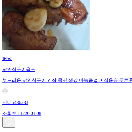
허닭
닭안심구이육포
부드러운 닭안심구이 간장 물엿 생강 마늘즙넣고 식용유 두른
지니5436233
조회수
112
26.01.08