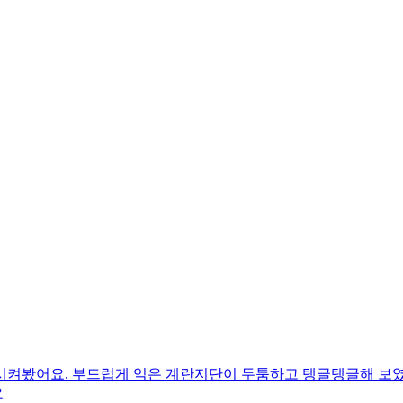
시켜봤어요. 부드럽게 익은 계란지단이 두툼하고 탱글탱글해 보
요