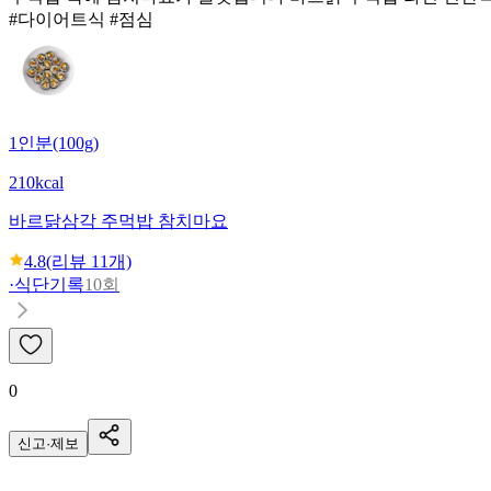
#다이어트식 #점심
1인분(100g)
210kcal
바르닭
삼각 주먹밥 참치마요
4.8
(리뷰
11
개)
·
식단기록
10회
0
신고·제보