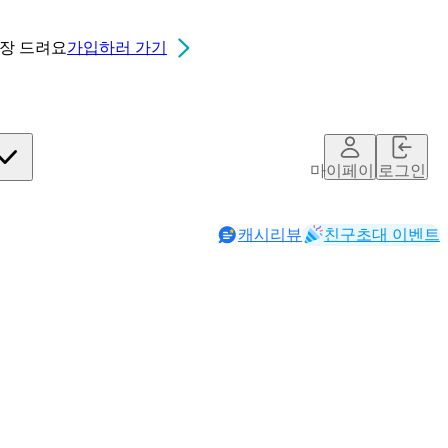
0장
드려요
가입하러 가기
마이페이지
로그인
캐시리뷰
친구초대 이벤트