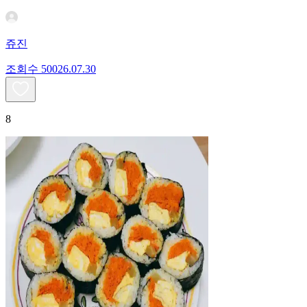
쥬진
조회수
500
26.07.30
8