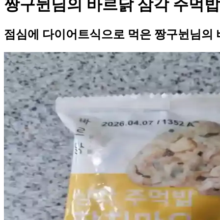
짱구뉜님의 바르닭 삼각 주먹밥
점심에 다이어트식으로 먹은 짱구뉜님의 