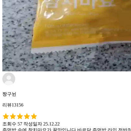
짱구뉜
리뷰13156
조회수 57
작성일자 25.12.22
주먹밥 속에 참치마요가 꿀맛입니다 바르닭 주먹밥 라인 전반