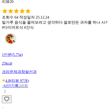
리뷰20
조회수 64
작성일자 25.12.24
밀가루 음식을 줄여보려고 생각하다 쌀로만든 과자를 하나 사가
#다이어트식 #간식
1인분(5.75g)
25kcal
크라운제과
참쌀선과
4.8
(리뷰
97
개)
·
식단기록
269회