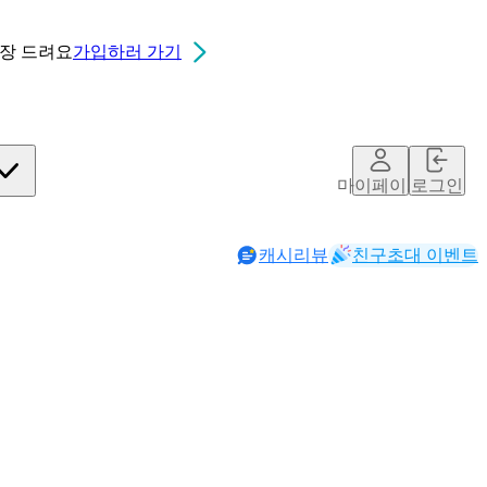
0장
드려요
가입하러 가기
마이페이지
로그인
캐시리뷰
친구초대 이벤트