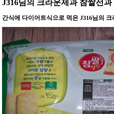
J316님의 크라운제과 참쌀선과
간식에 다이어트식으로 먹은 J316님의 