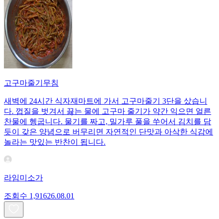
고구마줄기무침
새벽에 24시간 식자재마트에 가서 고구마줄기 3단을 샀습니
다. 껍질을 벗겨서 끓는 물에 고구마 줄기가 약간 익으면 얼른
찬물에 헹굽니다. 물기를 짜고, 밀가루 풀을 쑤어서 김치를 담
듯이 갖은 양념으로 버무리면 자연적인 단맛과 아삭한 식감에
놀라는 맛있는 반찬이 됩니다.
라임미소가
조회수
1,916
26.08.01