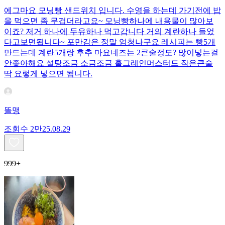
에그마요 모닝빵 샌드위치 입니다. 수영을 하는데 가기전에 밥
을 먹으면 좀 무겁더라고요~ 모닝빵하나에 내용물이 많아보
이죠? 저거 하나에 두유하나 먹고갑니다 거의 계란하나 들었
다고보면됩니다~ 포만감은 정말 엄청나구요 레시피는 빵5개
만드는데 계란5개랑 후추 마요네즈는 2큰술정도? 많이넣는걸
안좋아해요 설탕조금 소금조금 홀그레인머스터드 작은큰술
딱 요렇게 넣으면 됩니다.
똘맹
조회수
2만
25.08.29
999+