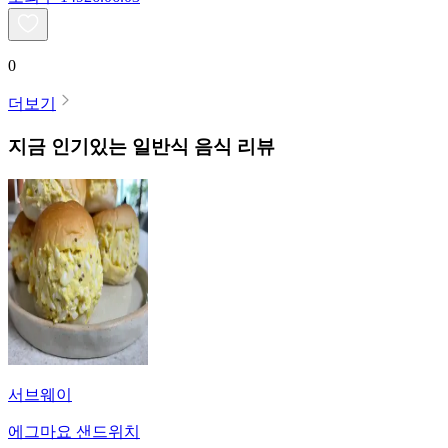
0
더보기
지금 인기있는
일반식
음식 리뷰
서브웨이
에그마요 샌드위치