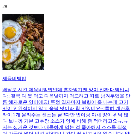
28
제육비빔밥
배달로 시킨 제육비빔밥인데 혼자먹기엔 양이 진짜 대박입니
다;; 결국 다 못 먹고 다음날까지 먹으려고 따로 남겨두었을 만
큼 혜자로운 양이에요! 뚜껑 열자마자 불향이 훅 나는데 고기
맛이 인위적이지 않고 숯불 맛이라 참 맛있네요~!특히 계란후
라이 2개 올려주는 센스는 굳!! ​다만 밥이랑 야채 양이 워낙 많
다 보니까 기본 고추장 소스가 양에 비해 좀 적더라고요ㅠ.ㅠ
저는 싱거운 것보다 매콤하게 먹는 걸 좋아해서 소스를 직접
더 만들어 넣어 비벼 먹었더니 간이 딱 맞고 맛있었습니다! 양