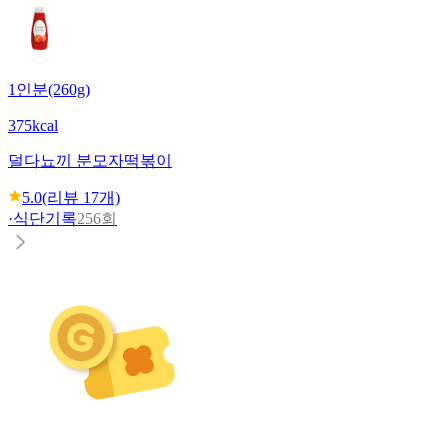
1인분(260g)
375kcal
덜다
뇨끼 분모자떡볶이
5.0
(리뷰
17
개)
·
식단기록
256회