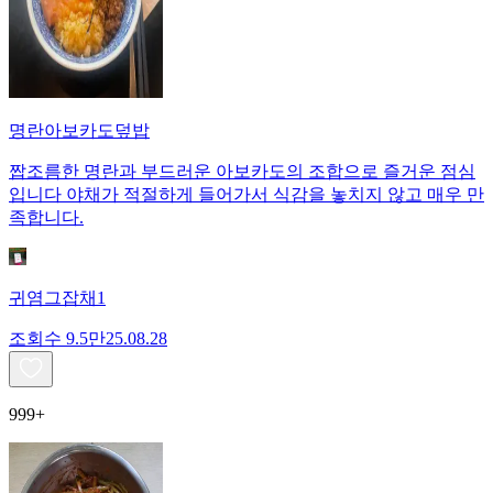
명란아보카도덮밥
짭조름한 명란과 부드러운 아보카도의 조합으로 즐거운 점심
입니다 야채가 적절하게 들어가서 식감을 놓치지 않고 매우 만
족합니다.
귀염그잡채1
조회수
9.5만
25.08.28
999+