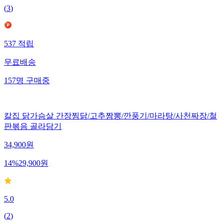
(
3
)
537
적립
무료배송
157
명
구매중
칼집 닭가슴살 간장찜닭/고추짬뽕/깐풍기/마라탕/사천짜장/철
판볶음 골라담기
34,900
원
14
%
29,900
원
5.0
(
2
)