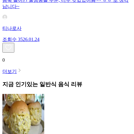
듬뿍 들어간 굴짬뽕을 주문, 너무 맛있었어욤~~ ㅎㅎ 또 생각
납니다~
티나로사
조회수
35
26.01.24
0
더보기
지금 인기있는
일반식
음식 리뷰