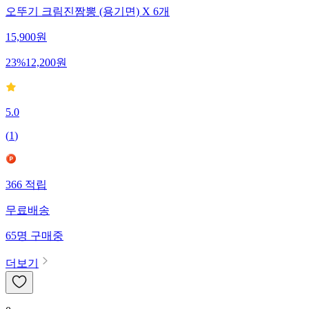
오뚜기 크림진짬뽕 (용기면) X 6개
15,900
원
23
%
12,200
원
5.0
(
1
)
366
적립
무료배송
65
명
구매중
더보기