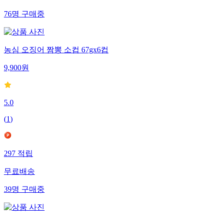
76
명
구매중
농심 오징어 짬뽕 소컵 67gx6컵
9,900
원
5.0
(
1
)
297
적립
무료배송
39
명
구매중