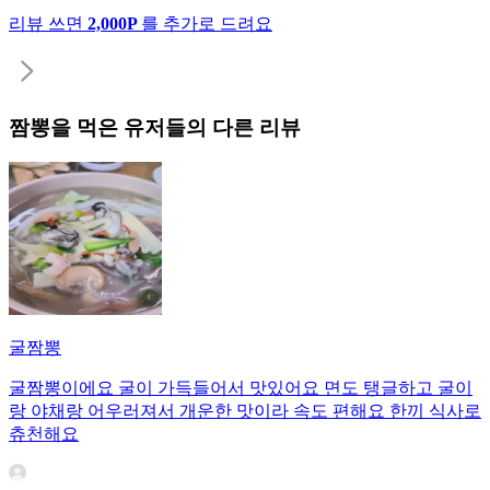
리뷰 쓰면
2,000P
를 추가로 드려요
짬뽕
을 먹은 유저들의 다른 리뷰
굴짬뽕
굴짬뽕이에요 굴이 가득들어서 맛있어요 면도 탱글하고 굴이
랑 야채랑 어우러져서 개운한 맛이라 속도 편해요 한끼 식사로
츄천해요