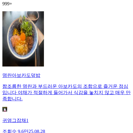
999+
명란아보카도덮밥
짭조름한 명란과 부드러운 아보카도의 조합으로 즐거운 점심
입니다 야채가 적절하게 들어가서 식감을 놓치지 않고 매우 만
족합니다.
귀염그잡채1
조회수
9.6만
25.08.28