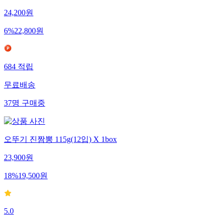
24,200
원
6
%
22,800
원
684
적립
무료배송
37
명
구매중
오뚜기 진짬뽕 115g(12입) X 1box
23,900
원
18
%
19,500
원
5.0