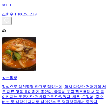
ㅉㄴㄴ
조회수
1,186
25.12.19
40
삼선짬뽕
점심으로 삼선짬뽕 한그릇 먹었는데, 역시 다양한 건더기의 서
로 다른 맛을 음미하기 좋았다. 국물이 조금 짭조름해서 쭉 들
이키지는 못했지만 전반적으로 맛있었다. 새우, 오징어, 죽순,
버섯 등 식감이 제대로 살아있는 듯 탱글탱글해서 좋았다.