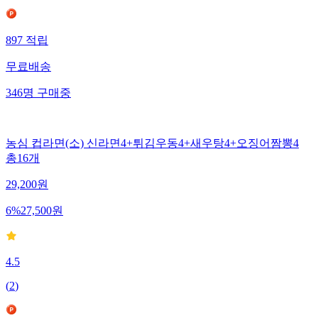
897
적립
무료배송
346
명
구매중
농심 컵라면(소) 신라면4+튀김우동4+새우탕4+오징어짬뽕4
총16개
29,200
원
6
%
27,500
원
4.5
(
2
)