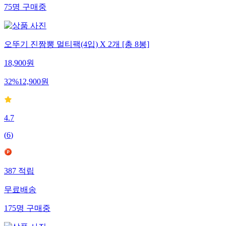
75
명
구매중
오뚜기 진짬뽕 멀티팩(4입) X 2개 [총 8봉]
18,900
원
32
%
12,900
원
4.7
(
6
)
387
적립
무료배송
175
명
구매중