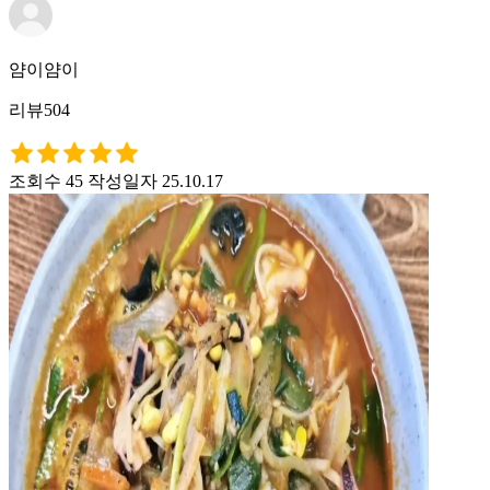
얌이얌이
리뷰504
조회수 45
작성일자 25.10.17