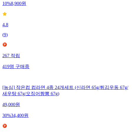
10
%
8,900
원
4.8
(
9
)
267
적립
419
명
구매중
[농심] 작은컵 컵라면 4종 24개세트 (신라면 65g/튀김우동 67g/
새우탕 67g/오징어짬뽕 67g)
49,000
원
30
%
34,400
원