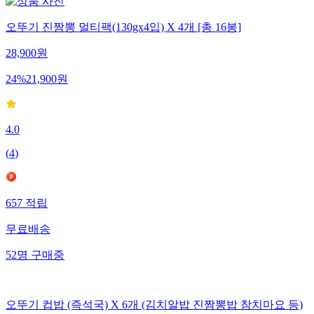
오뚜기 진짬뽕 멀티팩(130gx4입) X 4개 [총 16봉]
28,900
원
24
%
21,900
원
4.0
(
4
)
657
적립
무료배송
52
명
구매중
오뚜기 컵밥 (즉석국) X 6개 (김치알밥 진짬뽕밥 참치마요 등)