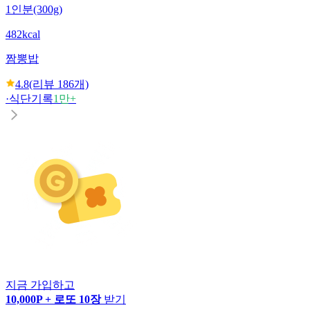
1인분(300g)
482kcal
짬뽕밥
4.8
(리뷰
186
개)
·
식단기록
1만+
지금 가입하고
10,000P + 로또 10장
받기