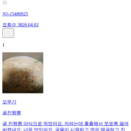
지니5486925
조회수
38
26.04.02
1
오뚜기
굴진짬뽕
굴 진짬뽕 야식으로 먹었어요. 자려는데 출출해서 쪼로록 끓여
버렸네요. 너무 맛있어요. 국물이 시원하고 면은 탱글하고 진