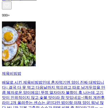
999+
제육비빔밥
배달로 시킨 제육비빔밥인데 혼자먹기엔 양이 진짜 대박입니
다;; 결국 다 못 먹고 다음날까지 먹으려고 따로 남겨두었을 만
큼 혜자로운 양이에요! 뚜껑 열자마자 불향이 훅 나는데 고기
맛이 인위적이지 않고 숯불 맛이라 참 맛있네요~!특히 계란후
라이 2개 올려주는 센스는 굳!! ​다만 밥이랑 야채 양이 워낙 많
다 보니까 기본 고추장 소스가 양에 비해 좀 적더라고요ㅠ.ㅠ