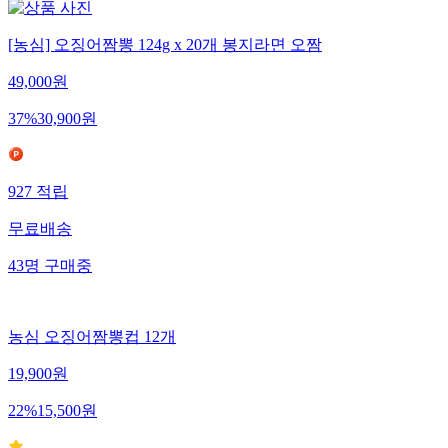
[농심] 오징어짬뽕 124g x 20개 봉지라면 오짬
49,000
원
37
%
30,900
원
927
적립
무료배송
43
명
구매중
농심 오징어짬뽕컵 12개
19,900
원
22
%
15,500
원