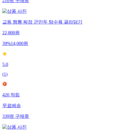
210
명
구매중
교동 짬뽕 짜장 군만두 탕수육 골라담기
22,800
원
39
%
14,000
원
5.0
(
1
)
420
적립
무료배송
339
명
구매중