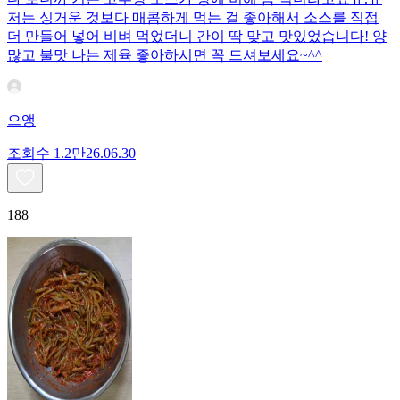
저는 싱거운 것보다 매콤하게 먹는 걸 좋아해서 소스를 직접
더 만들어 넣어 비벼 먹었더니 간이 딱 맞고 맛있었습니다! 양
많고 불맛 나는 제육 좋아하시면 꼭 드셔보세요~^^
으앵
조회수
1.2만
26.06.30
188