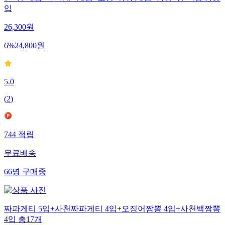
신라면 5입+짜파게티 5입+오징어짬뽕 5입+농심라면 4입 총19
입
26,300
원
6
%
24,800
원
5.0
(
2
)
744
적립
무료배송
66
명
구매중
짜파게티 5입+사천짜파게티 4입+오징어짬뽕 4입+사천백짬뽕
4입 총17개