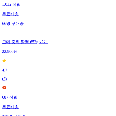
1,032
적립
무료배송
66
명
구매중
고메 중화 짬뽕 652g x2개
22,900
원
4.7
(
3
)
687
적립
무료배송