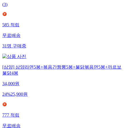
(
3
)
585
적립
무료배송
31
명
구매중
[삼양] 삼양라면5봉+볶음간짬뽕5봉+불닭볶음면5봉+까르보
불닭4봉
34,000
원
24
%
25,900
원
777
적립
무료배송