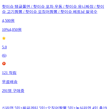
핫이슈 탱글쫄면 / 핫이슈 포차 우동 / 핫이슈 유니짜장 / 핫이
슈 고기짬뽕 / 핫이슈 오징어짬뽕 / 핫이슈 베트남 쌀국수
4,500
원
10
%
4,050
원
5.0
(
6
)
121
적립
무료배송
291
명
구매중