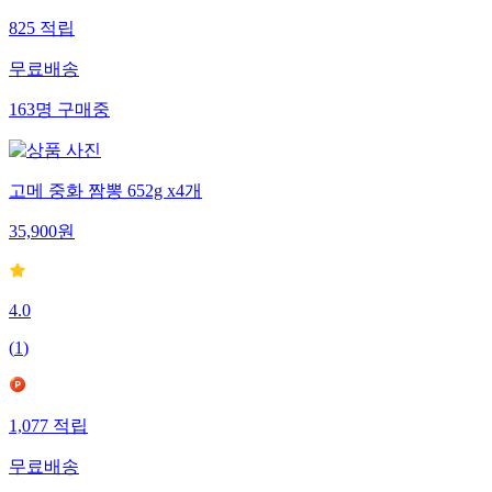
825
적립
무료배송
163
명
구매중
고메 중화 짬뽕 652g x4개
35,900
원
4.0
(
1
)
1,077
적립
무료배송