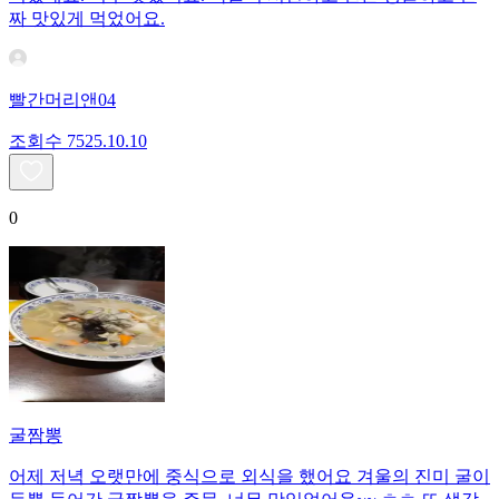
짜 맛있게 먹었어요.
빨간머리앤04
조회수
75
25.10.10
0
굴짬뽕
어제 저녁 오랫만에 중식으로 외식을 했어요 겨울의 진미 굴이