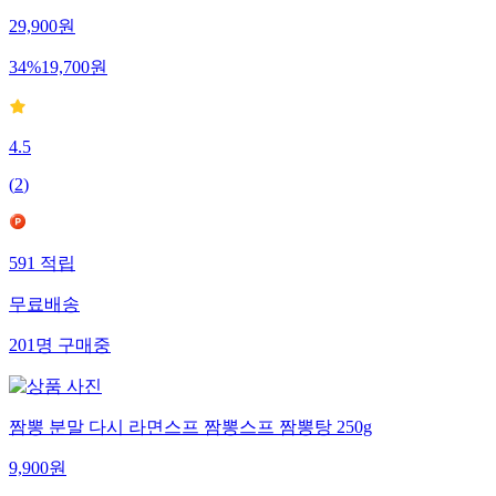
29,900
원
34
%
19,700
원
4.5
(
2
)
591
적립
무료배송
201
명
구매중
짬뽕 분말 다시 라면스프 짬뽕스프 짬뽕탕 250g
9,900
원