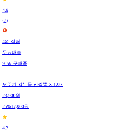
4.9
(
7
)
465
적립
무료배송
91
명
구매중
오뚜기 컵누들 진짬뽕 X 12개
23,900
원
25
%
17,900
원
4.7