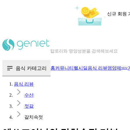
신규 회원 
칼로리와 영양성분을 검색해보세요
혈당 · 다이어트 음식 검색해보세요
음식 카테고리
홈
커뮤니티
헬시딜
음식 리뷰
영양제
NEW
음식 · 영양제 리뷰를 찾아보세요
음식 리뷰
수산
젓갈
갈치속젓