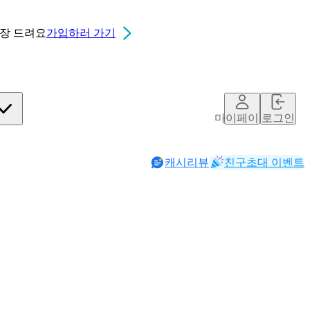
0장
드려요
가입하러 가기
마이페이지
로그인
캐시리뷰
친구초대 이벤트