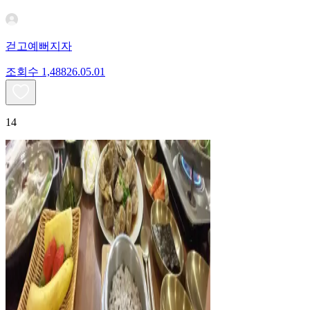
걷고예뻐지자
조회수
1,488
26.05.01
14