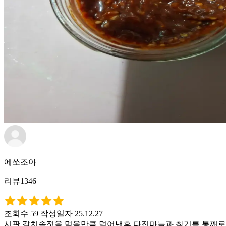
에쏘조아
리뷰1346
조회수 59
작성일자 25.12.27
시판 갈치속젓을 먹을만큼 덜어낸후 다진마늘과 참기름 통깨로 