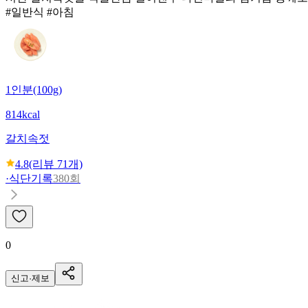
#일반식 #아침
1인분(100g)
814kcal
갈치속젓
4.8
(리뷰
71
개)
·
식단기록
380회
0
신고·제보