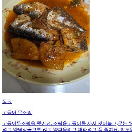
동원
고등어 무조림
고등어무조림을 했어요. 조림용고등어를 사서 씻어놓고,무는 씻
넣고 양념장골고루 얹고 양파올리고 대파넣고 푹 졸여요. 밥도