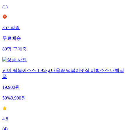
(
1
)
357
적립
무료배송
80
명
구매중
진미 떡볶이소스 1.95kg 대용량 떡볶이맛집 비법소스 대박상
품
19,900
원
50
%
9,900
원
4.8