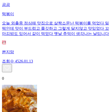
곰곰
떡볶이
오늘 외출중 점심때 맛집으로 살짝소문난 떡볶이를 먹었다 밀
떡인데 맛이 부드럽고 쫄깃하고 그렇게 달지않고 맛있었다 꼬
마김밥도 있어서 같이 먹었다 옛날 추억이 생각나는 날입니다
쁜지맘
조회수
45
26.01.13
0