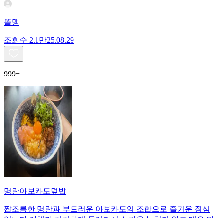
똘맹
조회수
2.1만
25.08.29
999+
명란아보카도덮밥
짭조름한 명란과 부드러운 아보카도의 조합으로 즐거운 점심