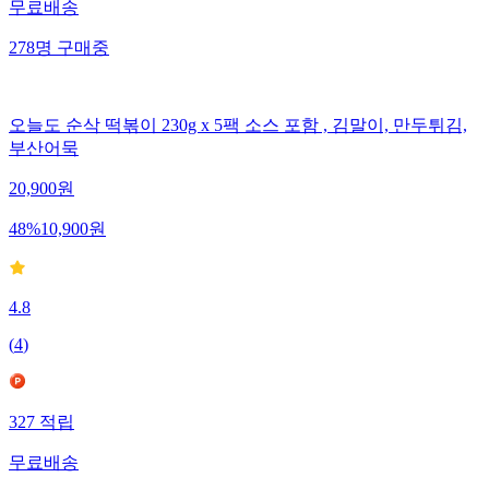
무료배송
278
명
구매중
오늘도 순삭 떡볶이 230g x 5팩 소스 포함 , 김말이, 만두튀김,
부산어묵
20,900
원
48
%
10,900
원
4.8
(
4
)
327
적립
무료배송