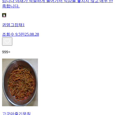
입니다 야채가 적절하게 들어가서 식감을 놓치지 않고 매우 만
족합니다.
귀염그잡채1
조회수
9.5만
25.08.28
999+
고구마줄기무침