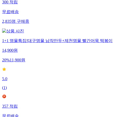
300
적립
무료배송
2,835
명
구매중
1+1 명물특집!대구명물 납작만두+제천명물 빨간어묵 떡볶이
14,900
원
20
%
11,900
원
5.0
(
1
)
357
적립
무료배송