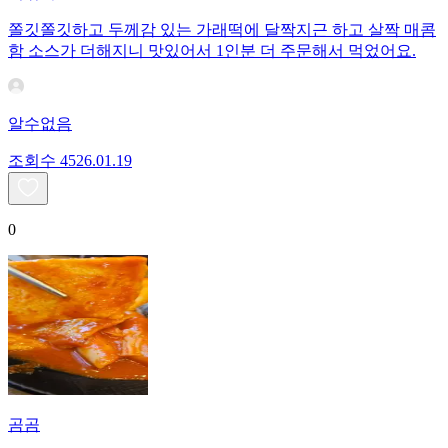
쫄깃쫄깃하고 두께감 있는 가래떡에 달짝지근 하고 살짝 매콤
함 소스가 더해지니 맛있어서 1인분 더 주문해서 먹었어요.
알수없음
조회수
45
26.01.19
0
곰곰