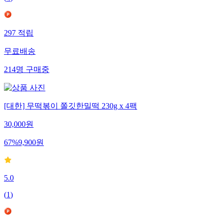
(
4
)
297
적립
무료배송
214
명
구매중
[대한] 무떡볶이 쫄깃한밀떡 230g x 4팩
30,000
원
67
%
9,900
원
5.0
(
1
)