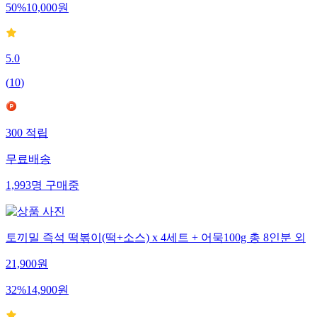
50
%
10,000
원
5.0
(
10
)
300
적립
무료배송
1,993
명
구매중
토끼밀 즉석 떡볶이(떡+소스) x 4세트 + 어묵100g 총 8인분 외
21,900
원
32
%
14,900
원