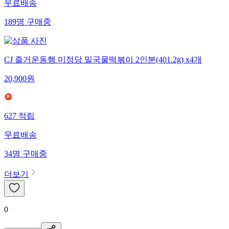
무료배송
189
명
구매중
CJ 즐거운동행 미정당 밀국물떡볶이 2인분(401.2g) x4개
20,900
원
627
적립
무료배송
34
명
구매중
더보기
0