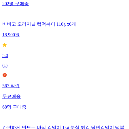
202
명
구매중
비비고 오리지널 컵떡볶이 110g x6개
18,900
원
5.0
(
1
)
567
적립
무료배송
68
명
구매중