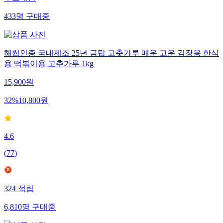
433
명
구매중
해썹인증 국내제조 25년 금탑 고춧가루 매운 고운 김장용 한식
용 떡볶이용 고추가루 1kg
15,900
원
32
%
10,800
원
4.6
(
77
)
324
적립
6,810
명
구매중