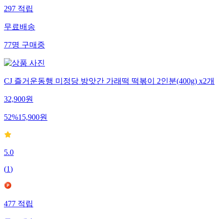
297
적립
무료배송
77
명
구매중
CJ 즐거운동행 미정당 방앗간 가래떡 떡볶이 2인분(400g) x2개
32,900
원
52
%
15,900
원
5.0
(
1
)
477
적립