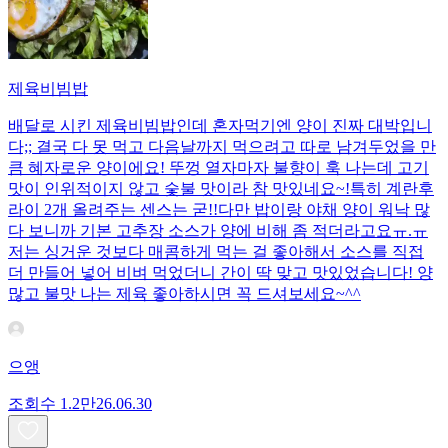
제육비빔밥
배달로 시킨 제육비빔밥인데 혼자먹기엔 양이 진짜 대박입니
다;; 결국 다 못 먹고 다음날까지 먹으려고 따로 남겨두었을 만
큼 혜자로운 양이에요! 뚜껑 열자마자 불향이 훅 나는데 고기
맛이 인위적이지 않고 숯불 맛이라 참 맛있네요~!특히 계란후
라이 2개 올려주는 센스는 굳!! ​다만 밥이랑 야채 양이 워낙 많
다 보니까 기본 고추장 소스가 양에 비해 좀 적더라고요ㅠ.ㅠ
저는 싱거운 것보다 매콤하게 먹는 걸 좋아해서 소스를 직접
더 만들어 넣어 비벼 먹었더니 간이 딱 맞고 맛있었습니다! 양
많고 불맛 나는 제육 좋아하시면 꼭 드셔보세요~^^
으앵
조회수
1.2만
26.06.30