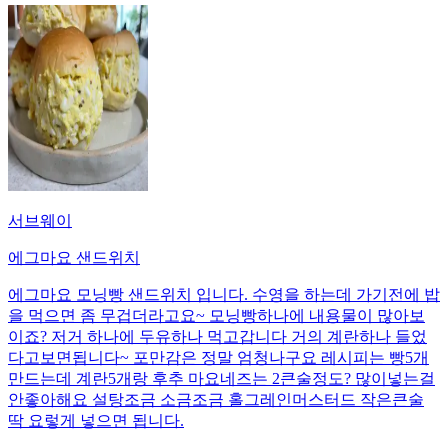
서브웨이
에그마요 샌드위치
에그마요 모닝빵 샌드위치 입니다. 수영을 하는데 가기전에 밥
을 먹으면 좀 무겁더라고요~ 모닝빵하나에 내용물이 많아보
이죠? 저거 하나에 두유하나 먹고갑니다 거의 계란하나 들었
다고보면됩니다~ 포만감은 정말 엄청나구요 레시피는 빵5개
만드는데 계란5개랑 후추 마요네즈는 2큰술정도? 많이넣는걸
안좋아해요 설탕조금 소금조금 홀그레인머스터드 작은큰술
딱 요렇게 넣으면 됩니다.