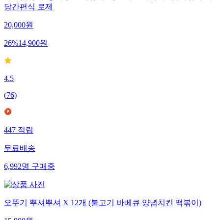
당간편식 로제
20,000
원
26
%
14,900
원
4.5
(
76
)
447
적립
무료배송
6,992
명
구매중
오뚜기 뿌셔뿌셔 X 12개 (불고기 바베큐 양념치킨 떡볶이)