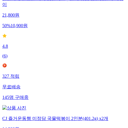
간편하게 만드는 바삭 김말이 1kg 분식 튀김 당면김말이 떡볶
이
21,800
원
50
%
10,900
원
4.8
(
6
)
327
적립
무료배송
145
명
구매중
CJ 즐거운동행 미정당 국물떡볶이 2인분(401.2g) x2개