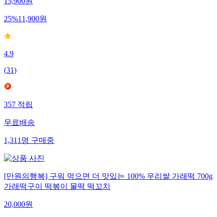
15,900
원
25
%
11,900
원
4.9
(
31
)
357
적립
무료배송
1,311
명
구매중
[만원의행복] 구워 먹으면 더 맛있는 100% 우리쌀 가래떡 700g
가래떡구이 떡볶이 물떡 떡꼬치
20,000
원