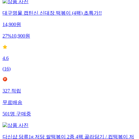
대구명물 캡틴신 신대장 떡볶이 (4팩) 초특가!!
14,900
원
27
%
10,900
원
4.6
(
16
)
327
적립
무료배송
501
명
구매중
다신샵 당류1g 저당 쌀떡볶이 2종 4팩 골라담기 / 컵떡볶이 저