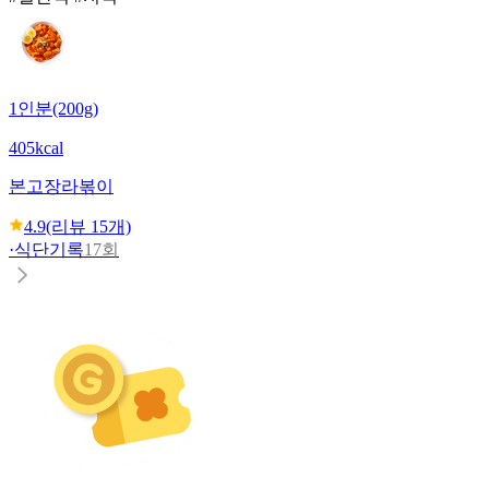
1인분(200g)
405kcal
본고장
라볶이
4.9
(리뷰
15
개)
·
식단기록
17회