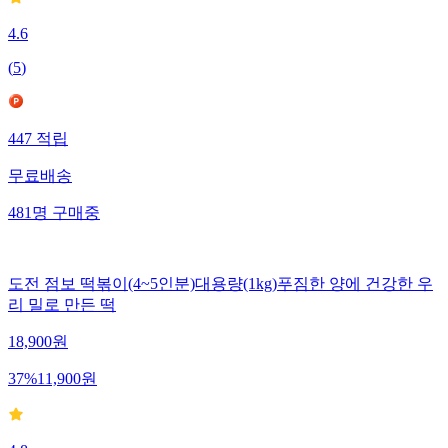
4.6
(
5
)
447
적립
무료배송
481
명
구매중
도전 점보 떡볶이(4~5인분)대용량(1kg)푸짐한 양에 건강한 우
리 밀로 만든 떡
18,900
원
37
%
11,900
원