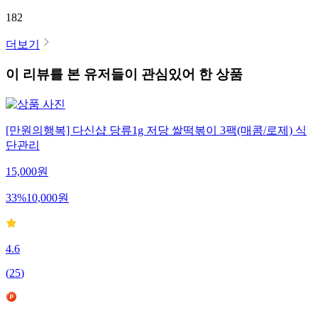
182
더보기
이 리뷰를 본 유저들이 관심있어 한 상품
[만원의행복] 다신샵 당류1g 저당 쌀떡볶이 3팩(매콤/로제) 식
단관리
15,000
원
33
%
10,000
원
4.6
(
25
)