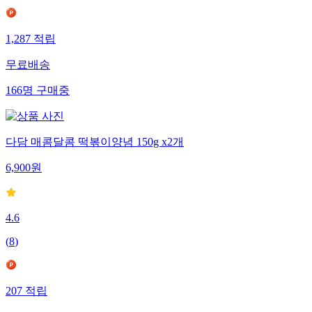
1,287
적립
무료배송
166
명
구매중
다담 매콤달콤 떡볶이양념 150g x2개
6,900
원
4.6
(
8
)
207
적립