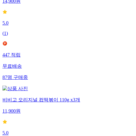
14,900
원
5.0
(
1
)
447
적립
무료배송
87
명
구매중
비비고 오리지널 컵떡볶이 110g x3개
11,900
원
5.0