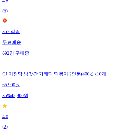
4.8
(
5
)
357
적립
무료배송
692
명
구매중
CJ 미정당 방앗간 가래떡 떡볶이 2인분(400g) x10개
65,900
원
35
%
42,900
원
4.0
(
2
)