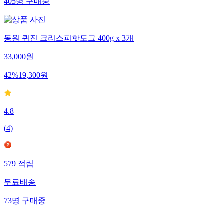
405
명
구매중
동원 퀴진 크리스피핫도그 400g x 3개
33,000
원
42
%
19,300
원
4.8
(
4
)
579
적립
무료배송
73
명
구매중