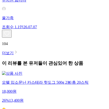
무치면 됩니다
울가족
조회수
1.1만
26.07.07
104
더보기
이 리뷰를 본 유저들이 관심있어 한 상품
오뗄 입소문난 카스테라 핫도그 500g 2봉/총 20스틱
18,000
원
26
%
13,400
원