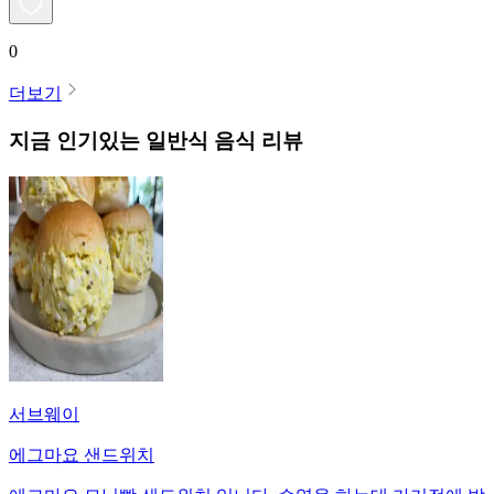
0
더보기
지금 인기있는
일반식
음식 리뷰
서브웨이
에그마요 샌드위치