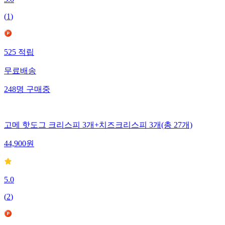
5.0
(
1
)
525
적립
무료배송
248
명
구매중
고메 핫도그 크리스피 3개+치즈크리스피 3개(총 27개)
44,900
원
5.0
(
2
)