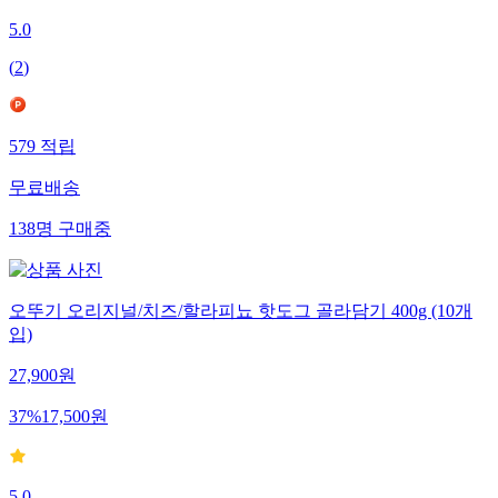
5.0
(
2
)
579
적립
무료배송
138
명
구매중
오뚜기 오리지널/치즈/할라피뇨 핫도그 골라담기 400g (10개
입)
27,900
원
37
%
17,500
원