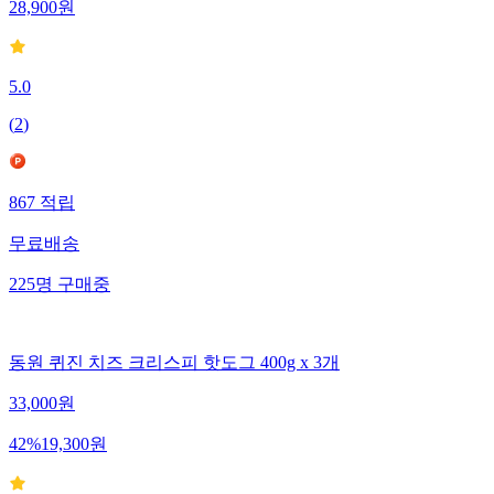
28,900
원
5.0
(
2
)
867
적립
무료배송
225
명
구매중
동원 퀴진 치즈 크리스피 핫도그 400g x 3개
33,000
원
42
%
19,300
원