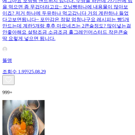
에그마요 모닝빵 샌드위치 입니다. 수영을 하는데 가기전에 밥
을 먹으면 좀 무겁더라고요~ 모닝빵하나에 내용물이 많아보
이죠? 저거 하나에 두유하나 먹고갑니다 거의 계란하나 들었
다고보면됩니다~ 포만감은 정말 엄청나구요 레시피는 빵5개
만드는데 계란5개랑 후추 마요네즈는 2큰술정도? 많이넣는걸
안좋아해요 설탕조금 소금조금 홀그레인머스터드 작은큰술
딱 요렇게 넣으면 됩니다.
똘맹
조회수
1.9만
25.08.29
999+