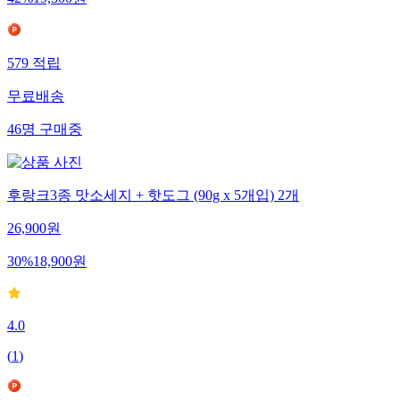
42
%
19,300
원
579
적립
무료배송
46
명
구매중
후랑크3종 맛소세지 + 핫도그 (90g x 5개입) 2개
26,900
원
30
%
18,900
원
4.0
(
1
)