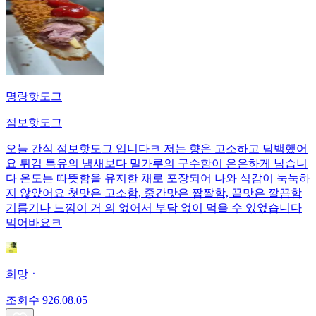
명랑핫도그
점보핫도그
오늘 간식 점보핫도그 입니다ㅋ 저는 향은 고소하고 담백했어
요 튀김 특유의 냄새보다 밀가루의 구수함이 은은하게 남습니
다 온도는 따뜻함을 유지한 채로 포장되어 나와 식감이 눅눅하
지 않았어요 첫맛은 고소함, 중간맛은 짭짤함, 끝맛은 깔끔함
기름기나 느낌이 거 의 없어서 부담 없이 먹을 수 있었습니다
먹어바요ㅋ
희망ㆍ
조회수
9
26.08.05