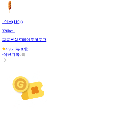
1인분(110g)
320kcal
피콕분식
포테이토핫도그
4.9
(리뷰
8
개)
·
식단기록
6회