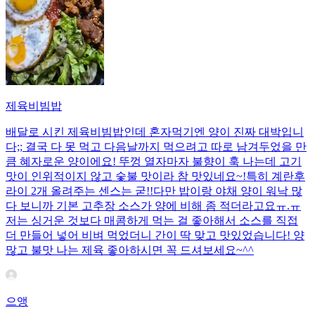
제육비빔밥
배달로 시킨 제육비빔밥인데 혼자먹기엔 양이 진짜 대박입니
다;; 결국 다 못 먹고 다음날까지 먹으려고 따로 남겨두었을 만
큼 혜자로운 양이에요! 뚜껑 열자마자 불향이 훅 나는데 고기
맛이 인위적이지 않고 숯불 맛이라 참 맛있네요~!특히 계란후
라이 2개 올려주는 센스는 굳!! ​다만 밥이랑 야채 양이 워낙 많
다 보니까 기본 고추장 소스가 양에 비해 좀 적더라고요ㅠ.ㅠ
저는 싱거운 것보다 매콤하게 먹는 걸 좋아해서 소스를 직접
더 만들어 넣어 비벼 먹었더니 간이 딱 맞고 맛있었습니다! 양
많고 불맛 나는 제육 좋아하시면 꼭 드셔보세요~^^
으앵