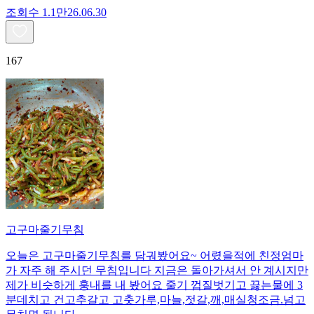
조회수
1.1만
26.06.30
167
고구마줄기무침
오늘은 고구마줄기무침를 담궈봤어요~ 어렸을적에 친정엄마
가 자주 해 주시던 무침입니다 지금은 돌아가셔서 안 계시지만
제가 비슷하게 훙내를 내 봤어요 줄기 껍질벗기고 끓는물에 3
분데치고 건고추갈고 고춧가루,마늘,젓갈,깨,매실청조금.넘고