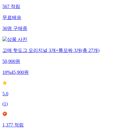
567
적립
무료배송
36
명
구매중
고메 핫도그 오리지널 3개+통모짜 3개(총 27개)
50,900
원
10
%
45,900
원
5.0
(
1
)
1,377
적립