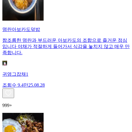
명란아보카도덮밥
짭조름한 명란과 부드러운 아보카도의 조합으로 즐거운 점심
입니다 야채가 적절하게 들어가서 식감을 놓치지 않고 매우 만
족합니다.
귀염그잡채1
조회수
9.4만
25.08.28
999+