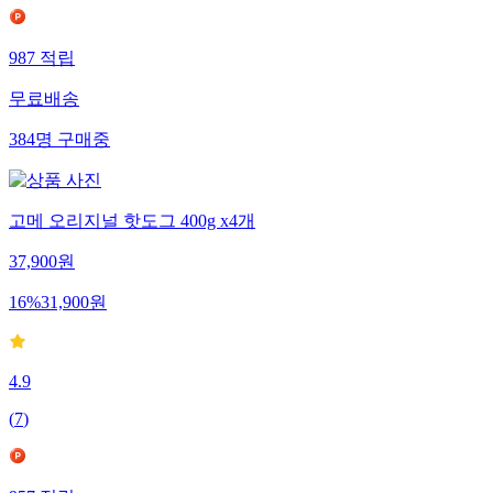
987
적립
무료배송
384
명
구매중
고메 오리지널 핫도그 400g x4개
37,900
원
16
%
31,900
원
4.9
(
7
)