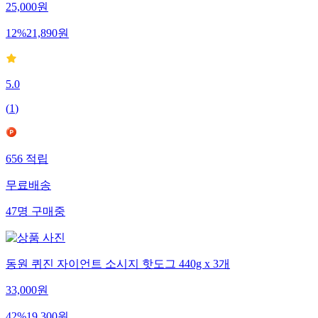
25,000
원
12
%
21,890
원
5.0
(
1
)
656
적립
무료배송
47
명
구매중
동원 퀴진 자이언트 소시지 핫도그 440g x 3개
33,000
원