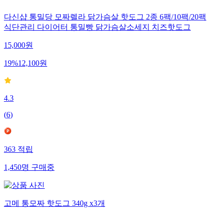
다신샵 통밀당 모짜렐라 닭가슴살 핫도그 2종 6팩/10팩/20팩
식단관리 다이어터 통밀빵 닭가슴살소세지 치즈핫도그
15,000
원
19
%
12,100
원
4.3
(
6
)
363
적립
1,450
명
구매중
고메 통모짜 핫도그 340g x3개