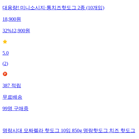
대용량! 미니소시지·통치즈핫도그 2종 (10개입)
18,900
원
32
%
12,900
원
5.0
(
2
)
387
적립
무료배송
99
명
구매중
명랑시대 모짜렐라 핫도그 10입 850g 명랑핫도그 치즈 핫도그