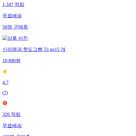
1,347
적립
무료배송
56
명
구매중
신라명과 핫도그빵 53 gx15 개
10,890
원
4.7
(
7
)
326
적립
무료배송