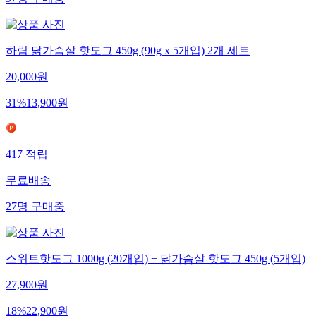
97
명
구매중
하림 닭가슴살 핫도그 450g (90g x 5개입) 2개 세트
20,000
원
31
%
13,900
원
417
적립
무료배송
27
명
구매중
스위트핫도그 1000g (20개입) + 닭가슴살 핫도그 450g (5개입)
27,900
원
18
%
22,900
원