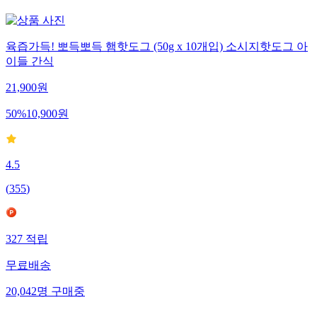
육즙가득! 뽀득뽀득 햄핫도그 (50g x 10개입) 소시지핫도그 아
이들 간식
21,900
원
50
%
10,900
원
4.5
(
355
)
327
적립
무료배송
20,042
명
구매중