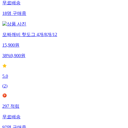
무료배송
18
명
구매중
모짜깨비 핫도그 4개/8개/12
15,900
원
38
%
9,900
원
5.0
(
2
)
297
적립
무료배송