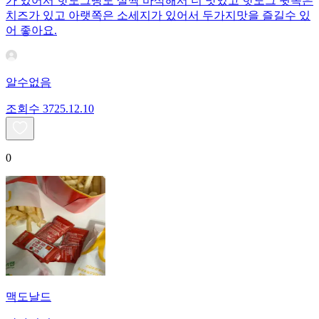
가 있어서 핫도그빵도 살짝 바삭해서 더 맛있고 핫도그 윗쪽은
치즈가 있고 아랫쪽은 소세지가 있어서 두가지맛을 즐길수 있
어 좋아요.
알수없음
조회수
37
25.12.10
0
맥도날드