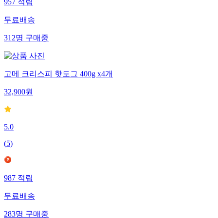
957
적립
무료배송
312
명
구매중
고메 크리스피 핫도그 400g x4개
32,900
원
5.0
(
5
)
987
적립
무료배송
283
명
구매중