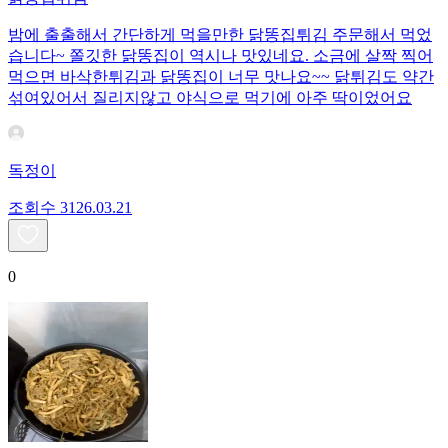
밤에 출출해서 간단하게 먹을만한 닭똥집튀김 주문해서 먹었
습니다~ 쫄깃한 닭똥집이 역시나 맛있네요. 소금에 살짝 찍어
먹으면 바삭한튀김과 닭똥집이 너무 맛나요~~ 닭튀김도 약간
섞여있어서 질리지않고 야식으로 먹기에 아주 딱이었어요
독정이
조회수
31
26.03.21
0