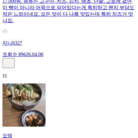
17,000원. 종류는 고구마, 치즈, 김치, 땡초, 단팥. 고로케 겉면
이 빵이 아니라 어묵으로 되어있다는게 특히하고 왠지 부담도
적은 느낌이네요. 모든 맛이 다 나름 맛있는데 특히 치즈가 맛
나요.
지니6327
조회수
896
26.04.08
11
오뎅