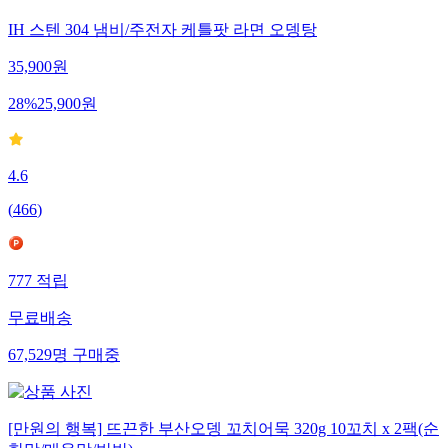
IH 스텐 304 냄비/주전자 케틀팟 라면 오뎅탕
35,900
원
28
%
25,900
원
4.6
(
466
)
777
적립
무료배송
67,529
명
구매중
[만원의 행복] 뜨끈한 부산오뎅 꼬치어묵 320g 10꼬치 x 2팩(순