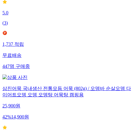
5.0
(
3
)
1,737
적립
무료배송
447
명
구매중
삼진어묵 국내생산 전통모듬 어묵 (802g) / 오뎅바 순살오뎅 다
이어트오뎅 오뎅 오뎅탕 어묵탕 캠핑용
25,900
원
42
%
14,900
원