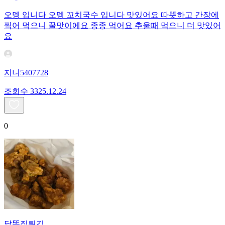
오뎅 입니다 오뎅 꼬치국수 입니다 맛있어요 따뜻하고 간장에
찍어 먹으니 꿀맛이에요 종종 먹어요 추울때 먹으니 더 맛있어
요
지니5407728
조회수
33
25.12.24
0
닭똥집튀김