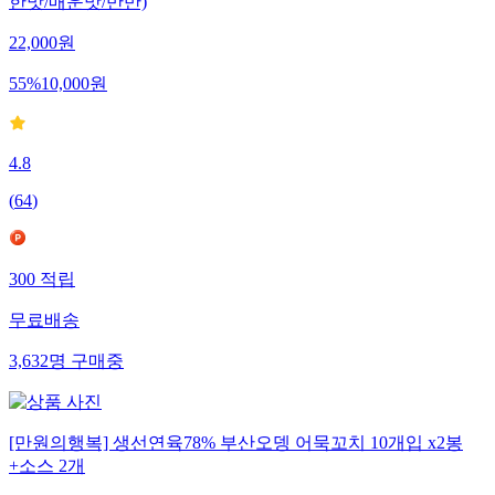
한맛/매운맛/반반)
22,000
원
55
%
10,000
원
4.8
(
64
)
300
적립
무료배송
3,632
명
구매중
[만원의행복] 생선연육78% 부산오뎅 어묵꼬치 10개입 x2봉
+소스 2개