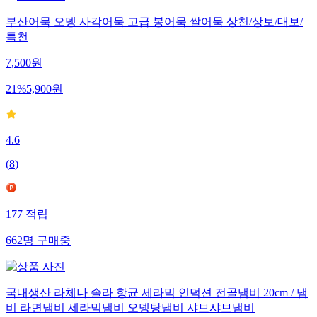
부산어묵 오뎅 사각어묵 고급 봉어묵 쌀어묵 상천/상보/대보/
특천
7,500
원
21
%
5,900
원
4.6
(
8
)
177
적립
662
명
구매중
국내생산 라체나 솔라 항균 세라믹 인덕션 전골냄비 20cm / 냄
비 라면냄비 세라믹냄비 오뎅탕냄비 샤브샤브냄비