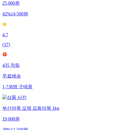
25,000
원
42
%
14,500
원
4.7
(
37
)
435
적립
무료배송
1,738
명
구매중
부산어묵 오뎅 모둠어묵 1kg
19,000
원