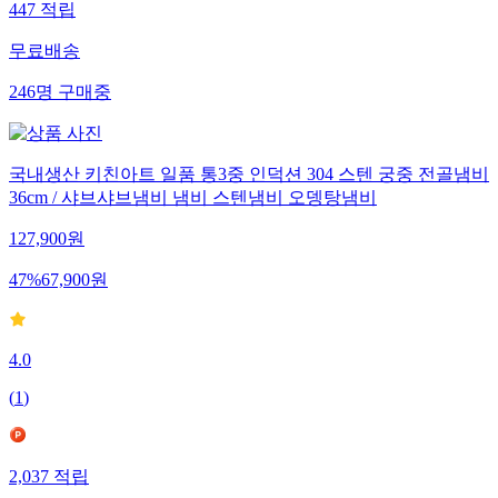
447
적립
무료배송
246
명
구매중
국내생산 키친아트 일품 통3중 인덕션 304 스텐 궁중 전골냄비
36cm / 샤브샤브냄비 냄비 스텐냄비 오뎅탕냄비
127,900
원
47
%
67,900
원
4.0
(
1
)
2,037
적립