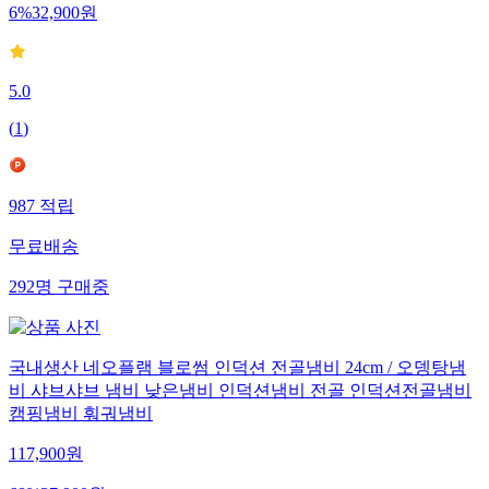
6
%
32,900
원
5.0
(
1
)
987
적립
무료배송
292
명
구매중
국내생산 네오플램 블로썸 인덕션 전골냄비 24cm / 오뎅탕냄
비 샤브샤브 냄비 낮은냄비 인덕션냄비 전골 인덕션전골냄비
캠핑냄비 훠궈냄비
117,900
원