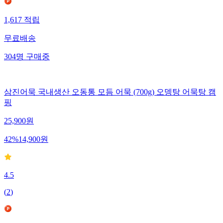
1,617
적립
무료배송
304
명
구매중
삼진어묵 국내생산 오동통 모듬 어묵 (700g) 오뎅탕 어묵탕 캠
핑
25,900
원
42
%
14,900
원
4.5
(
2
)