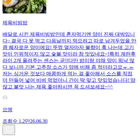
제육비빔밥
배달로 시킨 제육비빔밥인데 혼자먹기엔 양이 진짜 대박입니
다;; 결국 다 못 먹고 다음날까지 먹으려고 따로 남겨두었을 만
큼 혜자로운 양이에요! 뚜껑 열자마자 불향이 훅 나는데 고기
맛이 인위적이지 않고 숯불 맛이라 참 맛있네요~!특히 계란후
라이 2개 올려주는 센스는 굳!! ​다만 밥이랑 야채 양이 워낙 많
다 보니까 기본 고추장 소스가 양에 비해 좀 적더라고요ㅠ.ㅠ
저는 싱거운 것보다 매콤하게 먹는 걸 좋아해서 소스를 직접
더 만들어 넣어 비벼 먹었더니 간이 딱 맞고 맛있었습니다! 양
많고 불맛 나는 제육 좋아하시면 꼭 드셔보세요~^^
으앵
조회수
1.2만
26.06.30