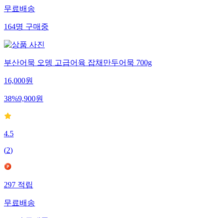
무료배송
164
명
구매중
부산어묵 오뎅 고급어육 잡채만두어묵 700g
16,000
원
38
%
9,900
원
4.5
(
2
)
297
적립
무료배송