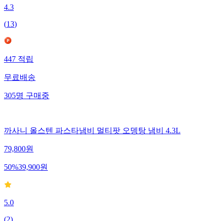
4.3
(
13
)
447
적립
무료배송
305
명
구매중
까사니 올스텐 파스타냄비 멀티팟 오뎅탕 냄비 4.3L
79,800
원
50
%
39,900
원
5.0
(
2
)