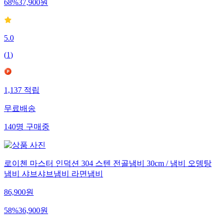
68
%
37,900
원
5.0
(
1
)
1,137
적립
무료배송
140
명
구매중
로이첸 마스터 인덕션 304 스텐 전골냄비 30cm / 냄비 오뎅탕
냄비 샤브샤브냄비 라면냄비
86,900
원
58
%
36,900
원