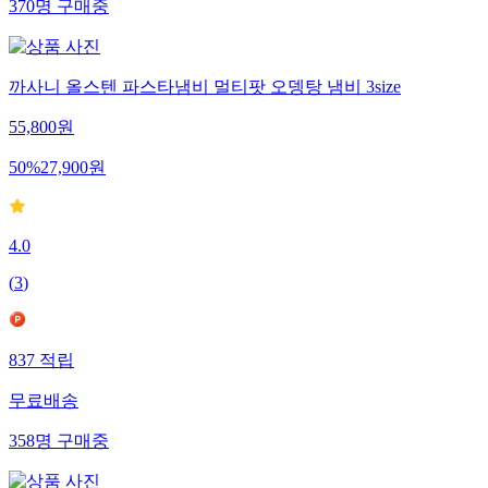
370
명
구매중
까사니 올스텐 파스타냄비 멀티팟 오뎅탕 냄비 3size
55,800
원
50
%
27,900
원
4.0
(
3
)
837
적립
무료배송
358
명
구매중