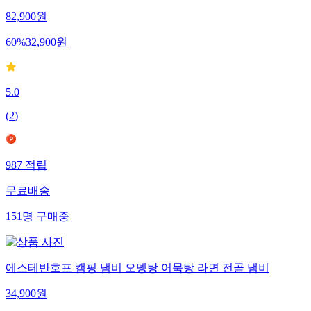
82,900
원
60
%
32,900
원
5.0
(
2
)
987
적립
무료배송
151
명
구매중
에스테반호프 캠핑 냄비 오뎅탕 어묵탕 라면 전골 냄비
34,900
원