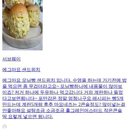
서브웨이
에그마요 샌드위치
에그마요 모닝빵 샌드위치 입니다. 수영을 하는데 가기전에 밥
을 먹으면 좀 무겁더라고요~ 모닝빵하나에 내용물이 많아보
이죠? 저거 하나에 두유하나 먹고갑니다 거의 계란하나 들었
다고보면됩니다~ 포만감은 정말 엄청나구요 레시피는 빵5개
만드는데 계란5개랑 후추 마요네즈는 2큰술정도? 많이넣는걸
안좋아해요 설탕조금 소금조금 홀그레인머스터드 작은큰술
딱 요렇게 넣으면 됩니다.