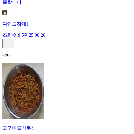
족합니다.
귀염그잡채1
조회수
9.5만
25.08.28
999+
고구마줄기무침