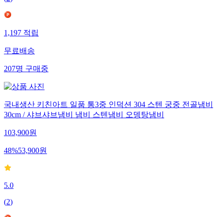
1,197
적립
무료배송
207
명
구매중
국내생산 키친아트 일품 통3중 인덕션 304 스텐 궁중 전골냄비
30cm / 샤브샤브냄비 냄비 스텐냄비 오뎅탕냄비
103,900
원
48
%
53,900
원
5.0
(
2
)