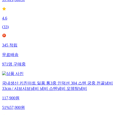
39
%
11,500
원
4.6
(
33
)
345
적립
무료배송
971
명
구매중
국내생산 키친아트 일품 통3중 인덕션 304 스텐 궁중 전골냄비
33cm / 샤브샤브냄비 냄비 스텐냄비 오뎅탕냄비
117,900
원
51
%
57,900
원