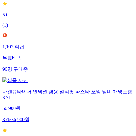
5.0
(
1
)
1,107
적립
무료배송
96
명
구매중
바겐슈타이거 인덕션 겸용 멀티팟 파스타 오뎅 냄비 채망포함
3.3L
56,900
원
35
%
36,900
원