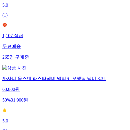
5.0
(
1
)
1,107
적립
무료배송
265
명
구매중
까사니 올스텐 파스타냄비 멀티팟 오뎅탕 냄비 3.3L
63,800
원
50
%
31,900
원
5.0