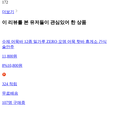
172
더보기
이 리뷰를 본 유저들이 관심있어 한 상품
수제 어묵바 12종 밀가루 ZERO 오뎅 어묵 핫바 휴게소 간식
술안주
11,800
원
8
%
10,800
원
324
적립
무료배송
107
명
구매중