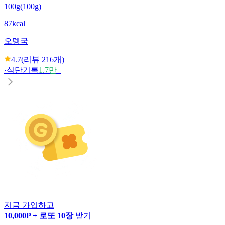
100g(100g)
87kcal
오뎅국
4.7
(리뷰
216
개)
·
식단기록
1.7만+
지금 가입하고
10,000P + 로또 10장
받기