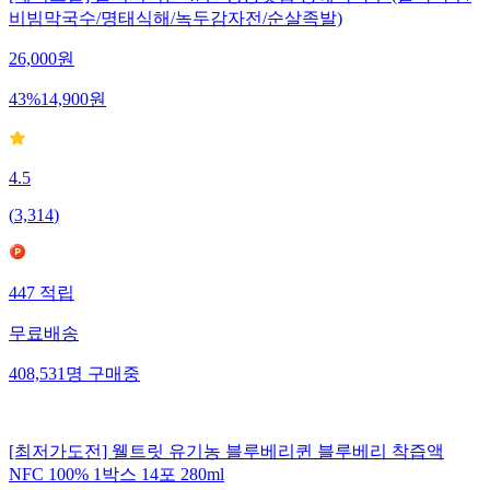
비빔막국수/명태식해/녹두감자전/순살족발)
26,000
원
43
%
14,900
원
4.5
(
3,314
)
447
적립
무료배송
408,531
명
구매중
[최저가도전] 웰트릿 유기농 블루베리퀸 블루베리 착즙액
NFC 100% 1박스 14포 280ml