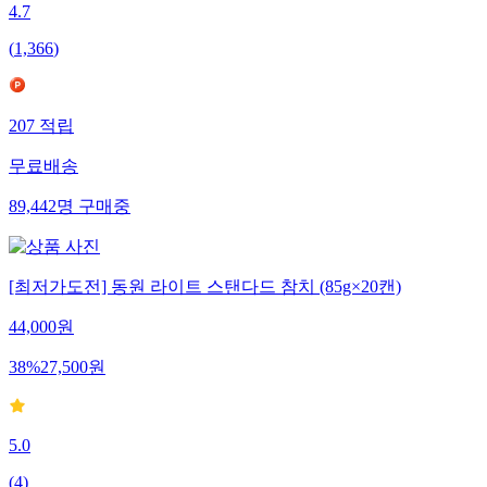
4.7
(
1,366
)
207
적립
무료배송
89,442
명
구매중
[최저가도전] 동원 라이트 스탠다드 참치 (85g×20캔)
44,000
원
38
%
27,500
원
5.0
(
4
)