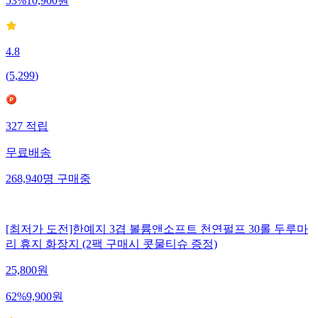
53
%
10,900
원
4.8
(
5,299
)
327
적립
무료배송
268,940
명
구매중
[최저가 도전]한예지 3겹 볼륨앤소프트 천연펄프 30롤 두루마
리 휴지 화장지 (2팩 구매시 콧물티슈 증정)
25,800
원
62
%
9,900
원