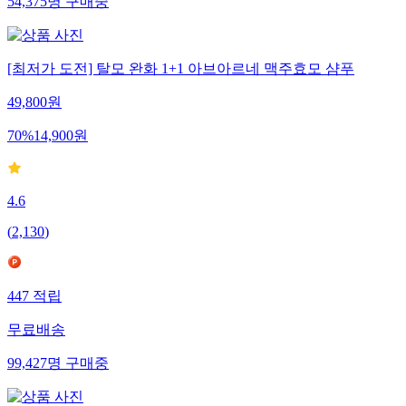
54,375
명
구매중
[최저가 도전] 탈모 완화 1+1 아브아르네 맥주효모 샴푸
49,800
원
70
%
14,900
원
4.6
(
2,130
)
447
적립
무료배송
99,427
명
구매중