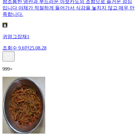
짭조름한 명란과 부드러운 아보카도의 조합으로 즐거운 점심
입니다 야채가 적절하게 들어가서 식감을 놓치지 않고 매우 만
족합니다.
귀염그잡채1
조회수
9.6만
25.08.28
999+