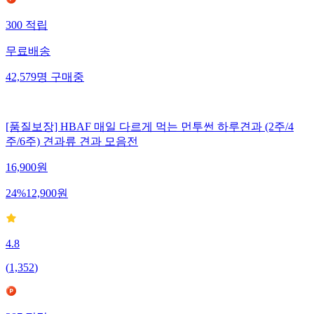
300
적립
무료배송
42,579
명
구매중
[품질보장] HBAF 매일 다르게 먹는 먼투썬 하루견과 (2주/4
주/6주) 견과류 견과 모음전
16,900
원
24
%
12,900
원
4.8
(
1,352
)