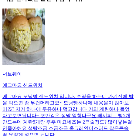
서브웨이
에그마요 샌드위치
에그마요 모닝빵 샌드위치 입니다. 수영을 하는데 가기전에 밥
을 먹으면 좀 무겁더라고요~ 모닝빵하나에 내용물이 많아보
이죠? 저거 하나에 두유하나 먹고갑니다 거의 계란하나 들었
다고보면됩니다~ 포만감은 정말 엄청나구요 레시피는 빵5개
만드는데 계란5개랑 후추 마요네즈는 2큰술정도? 많이넣는걸
안좋아해요 설탕조금 소금조금 홀그레인머스터드 작은큰술
딱 요렇게 넣으면 됩니다.