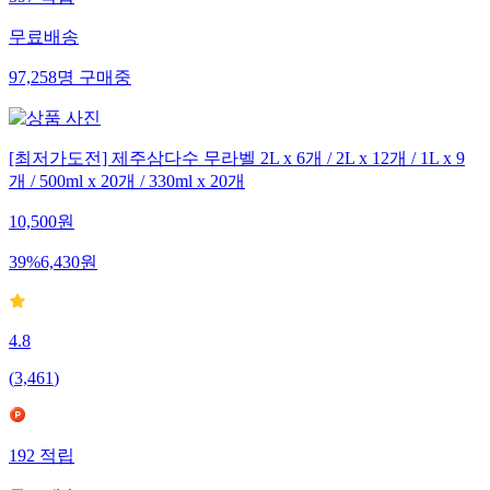
무료배송
97,258
명
구매중
[최저가도전] 제주삼다수 무라벨 2L x 6개 / 2L x 12개 / 1L x 9
개 / 500ml x 20개 / 330ml x 20개
10,500
원
39
%
6,430
원
4.8
(
3,461
)
192
적립