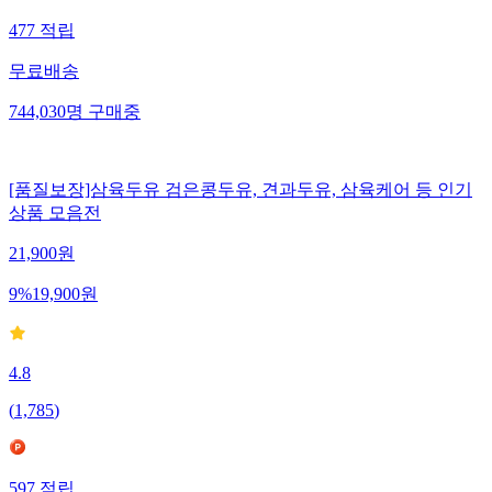
477
적립
무료배송
744,030
명
구매중
[품질보장]삼육두유 검은콩두유, 견과두유, 삼육케어 등 인기
상품 모음전
21,900
원
9
%
19,900
원
4.8
(
1,785
)
597
적립