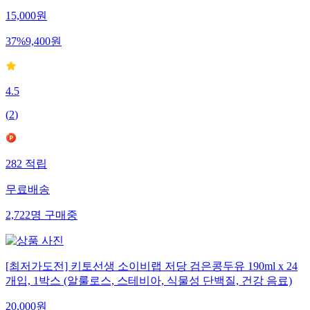
15,000
원
37
%
9,400
원
4.5
(
2
)
282
적립
무료배송
2,722
명
구매중
[최저가도전] 키토선생 소이비랩 저당 검은콩두유 190ml x 24
개입, 1박스 (알룰로스, 스테비아, 식물성 단백질, 건강 음료)
20,000
원