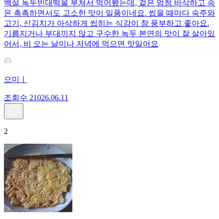
백설 녹두빈대떡을 부쳐서 먹어봤는데, 겉은 엄청 바삭하고 속
은 촉촉하면서도 고소한 맛이 일품이네요. 씹을 때마다 숙주와
고기, 신김치가 아삭하게 씹히는 식감이 참 풍부하고 좋아요.
기름지거나 부대끼지 않고 구수한 녹두 본연의 맛이 잘 살아있
어서, 비 오는 날이나 저녁에 먹으면 맛일어요
으미ㅣ
조회수
210
26.06.11
2