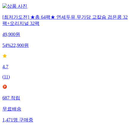
[최저가도전] ★총 64팩★ 연세두유 무가당 고칼슘 검은콩 32
팩+오리지널 32팩
49,900
원
54
%
22,900
원
4.7
(
11
)
687
적립
무료배송
1,471
명
구매중