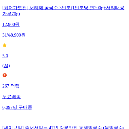
[최저가도전] 서리태 콩국수 3인분(1인분당 면200g+서리태콩
가루70g)
12,900
원
31
%
8,900
원
5.0
(
24
)
267
적립
무료배송
6,097
명
구매중
[세이브밀] 줄서서먹는 47년 강릉맛집 동해막국수 (물막국수/