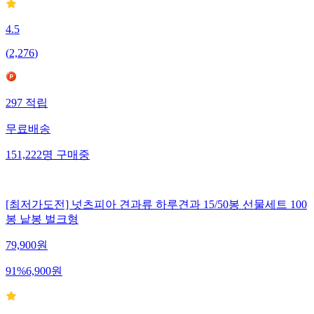
4.5
(
2,276
)
297
적립
무료배송
151,222
명
구매중
[최저가도전] 넛츠피아 견과류 하루견과 15/50봉 선물세트 100
봉 낱봉 벌크형
79,900
원
91
%
6,900
원