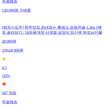
무료배송
130,606
명
구매중
[최저가도전] 원주맛집 잡내없는 흑염소 모듬전골 1.2kg 1팩
외 골라담기 / 대파육개장 사계절 보양식 임산부 부모님선물
28,000
원
33
%
18,900
원
4.5
(
295
)
567
적립
무료배송