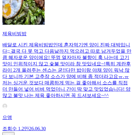
제육비빔밥
배달로 시킨 제육비빔밥인데 혼자먹기엔 양이 진짜 대박입니
다;; 결국 다 못 먹고 다음날까지 먹으려고 따로 남겨두었을 만
큼 혜자로운 양이에요! 뚜껑 열자마자 불향이 훅 나는데 고기
맛이 인위적이지 않고 숯불 맛이라 참 맛있네요~!특히 계란후
라이 2개 올려주는 센스는 굳!! ​다만 밥이랑 야채 양이 워낙 많
다 보니까 기본 고추장 소스가 양에 비해 좀 적더라고요ㅠ.ㅠ
저는 싱거운 것보다 매콤하게 먹는 걸 좋아해서 소스를 직접
더 만들어 넣어 비벼 먹었더니 간이 딱 맞고 맛있었습니다! 양
많고 불맛 나는 제육 좋아하시면 꼭 드셔보세요~^^
으앵
조회수
1.2만
26.06.30