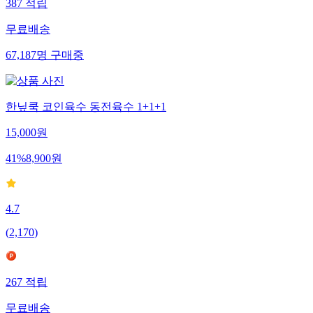
387
적립
무료배송
67,187
명
구매중
한닢쿡 코인육수 동전육수 1+1+1
15,000
원
41
%
8,900
원
4.7
(
2,170
)
267
적립