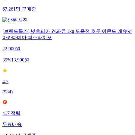
무료배송
67,261
명
구매중
[브랜드특가] 넛츠피아 견과류 1kg 모음전 호두 아몬드 캐슈넛
마카다미아 피스타치오
22,900
원
39
%
13,900
원
4.7
(
984
)
417
적립
무료배송