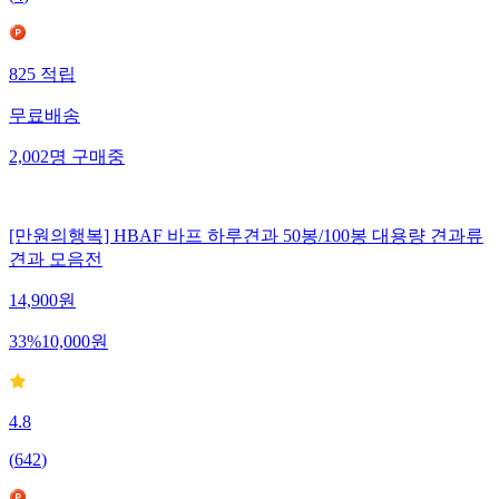
825
적립
무료배송
2,002
명
구매중
[만원의행복] HBAF 바프 하루견과 50봉/100봉 대용량 견과류
견과 모음전
14,900
원
33
%
10,000
원
4.8
(
642
)