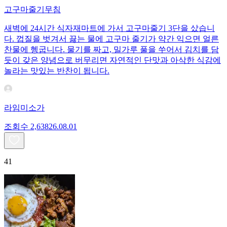
고구마줄기무침
새벽에 24시간 식자재마트에 가서 고구마줄기 3단을 샀습니
다. 껍질을 벗겨서 끓는 물에 고구마 줄기가 약간 익으면 얼른
찬물에 헹굽니다. 물기를 짜고, 밀가루 풀을 쑤어서 김치를 담
듯이 갖은 양념으로 버무리면 자연적인 단맛과 아삭한 식감에
놀라는 맛있는 반찬이 됩니다.
라임미소가
조회수
2,638
26.08.01
41