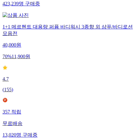
423,239
명
구매중
1+1 메르헨트 대용량 퍼퓸 바디워시 3종향 외 샴푸/바디로션
모음전
40,000
원
70
%
11,900
원
4.7
(
155
)
357
적립
무료배송
13,020
명
구매중