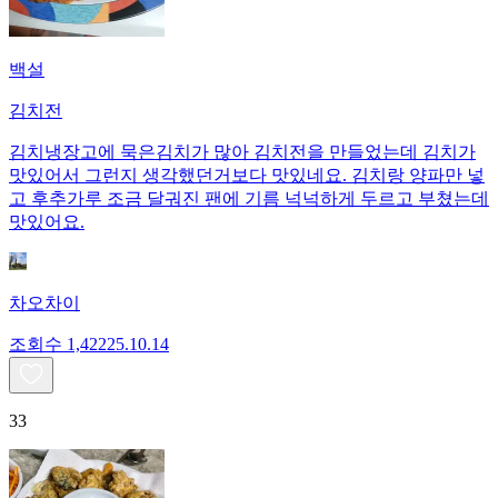
백설
김치전
김치냉장고에 묵은김치가 많아 김치전을 만들었는데 김치가
맛있어서 그런지 생각했던거보다 맛있네요. 김치랑 양파만 넣
고 후추가루 조금 달궈진 팬에 기름 넉넉하게 두르고 부쳤는데
맛있어요.
차오차이
조회수
1,422
25.10.14
33