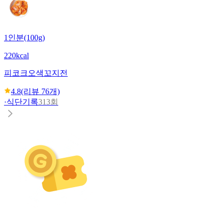
1인분(100g)
220kcal
피코크
오색꼬지전
4.8
(리뷰
76
개)
·
식단기록
313회