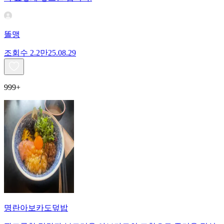
똘맹
조회수
2.2만
25.08.29
999+
명란아보카도덮밥