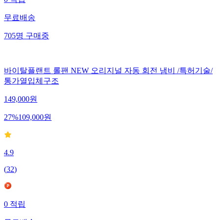
무료배송
705
명
구매중
바이탈플랜트 롤팬 NEW 오리지널 자동 회전 냄비 /특허기술/
통가열입체구조
149,000
원
27
%
109,000
원
4.9
(
32
)
0
적립