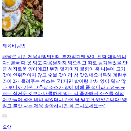
제육비빔밥
배달로 시킨 제육비빔밥인데 혼자먹기엔 양이 진짜 대박입니
다;; 결국 다 못 먹고 다음날까지 먹으려고 따로 남겨두었을 만
큼 혜자로운 양이에요! 뚜껑 열자마자 불향이 훅 나는데 고기
맛이 인위적이지 않고 숯불 맛이라 참 맛있네요~!특히 계란후
라이 2개 올려주는 센스는 굳!! ​다만 밥이랑 야채 양이 워낙 많
다 보니까 기본 고추장 소스가 양에 비해 좀 적더라고요ㅠ.ㅠ
저는 싱거운 것보다 매콤하게 먹는 걸 좋아해서 소스를 직접
더 만들어 넣어 비벼 먹었더니 간이 딱 맞고 맛있었습니다! 양
많고 불맛 나는 제육 좋아하시면 꼭 드셔보세요~^^
으앵