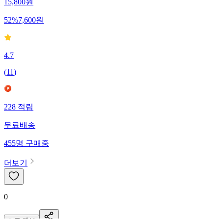
15,800
원
52
%
7,600
원
4.7
(
11
)
228
적립
무료배송
455
명
구매중
더보기
0