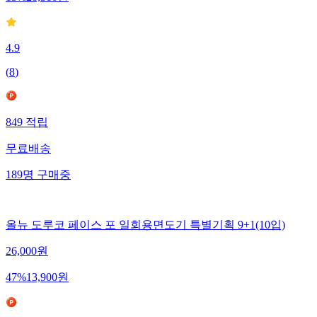
15
%
28,310
원
4.9
(
8
)
849
적립
무료배송
189
명
구매중
올뉴 도루코 페이스 포 일회용면도기 특별기획 9+1(10입)
26,000
원
47
%
13,900
원