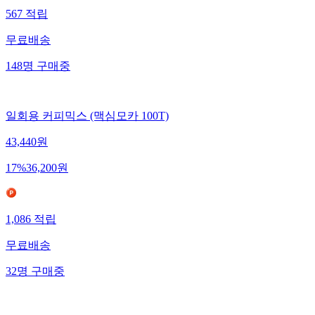
567
적립
무료배송
148
명
구매중
일회용 커피믹스 (맥심모카 100T)
43,440
원
17
%
36,200
원
1,086
적립
무료배송
32
명
구매중