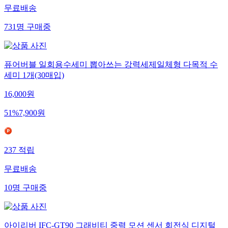
무료배송
731
명
구매중
퓨어버블 일회용수세미 뽑아쓰는 강력세제일체형 다목적 수
세미 1개(30매입)
16,000
원
51
%
7,900
원
237
적립
무료배송
10
명
구매중