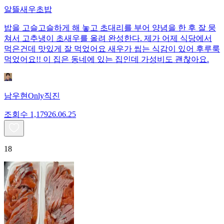
알뜰새우초밥
밥을 고슬고슬하게 해 놓고 초대리를 부어 양념을 한 후 잘 뭉
쳐서 고추냉이 초새우를 올려 완성한다. 제가 어제 식당에서
먹은건데 맛있게 잘 먹었어요 새우가 씹는 식감이 있어 후루룩
먹었어요!! 이 집은 동네에 있는 집인데 가성비도 괜찮아요.
남우현Only직진
조회수
1,179
26.06.25
18