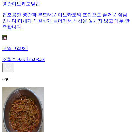
명란아보카도덮밥
짭조름한 명란과 부드러운 아보카도의 조합으로 즐거운 점심
입니다 야채가 적절하게 들어가서 식감을 놓치지 않고 매우 만
족합니다.
귀염그잡채1
조회수
9.6만
25.08.28
999+