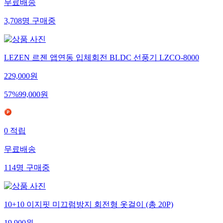
무료배송
3,708
명
구매중
LEZEN 르젠 앱연동 입체회전 BLDC 선풍기 LZCO-8000
229,000
원
57
%
99,000
원
0
적립
무료배송
114
명
구매중
10+10 이지핏 미끄럼방지 회전형 옷걸이 (총 20P)
19,900
원