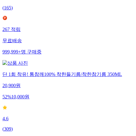
(
165
)
267
적립
무료배송
999,999+
명
구매중
단 1회 착유! 통참깨100% 착한들기름/착한참기름 350ML
20,900
원
52
%
10,000
원
4.6
(
309
)