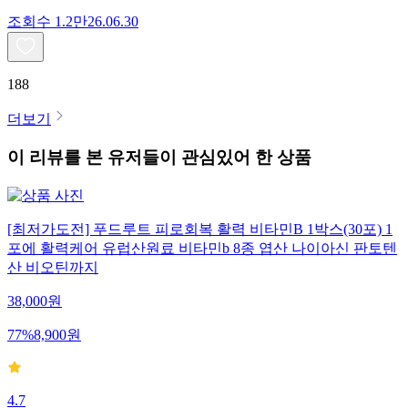
조회수
1.2만
26.06.30
188
더보기
이 리뷰를 본 유저들이 관심있어 한 상품
[최저가도전] 푸드루트 피로회복 활력 비타민B 1박스(30포) 1
포에 활력케어 유럽산원료 비타민b 8종 엽산 나이아신 판토텐
산 비오틴까지
38,000
원
77
%
8,900
원
4.7