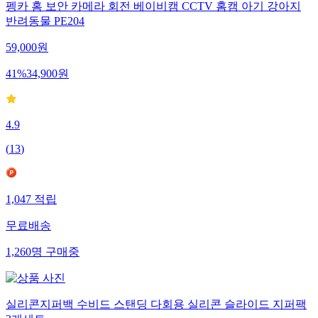
펭카 홈 보안 카메라 회전 베이비캠 CCTV 홈캠 아기 강아지
반려동물 PE204
59,000
원
41
%
34,900
원
4.9
(
13
)
1,047
적립
무료배송
1,260
명
구매중
실리콘지퍼백 수비드 스탠딩 다회용 실리콘 슬라이드 지퍼팩