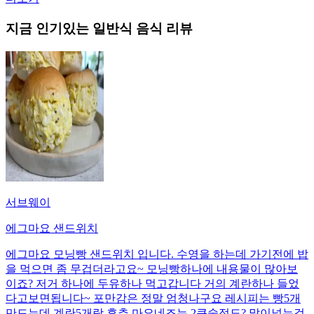
지금 인기있는
일반식
음식 리뷰
서브웨이
에그마요 샌드위치
에그마요 모닝빵 샌드위치 입니다. 수영을 하는데 가기전에 밥
을 먹으면 좀 무겁더라고요~ 모닝빵하나에 내용물이 많아보
이죠? 저거 하나에 두유하나 먹고갑니다 거의 계란하나 들었
다고보면됩니다~ 포만감은 정말 엄청나구요 레시피는 빵5개
만드는데 계란5개랑 후추 마요네즈는 2큰술정도? 많이넣는걸