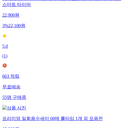
아이리버 IFC-GT90 그래비티 중력 모션 센서 회전식 디지털
스마트 타이머
22,900
원
3
%
22,100
원
5.0
(
1
)
663
적립
무료배송
55
명
구매중
프리미엄 일회용수세미 60매 롤타입 1개 외 모음전