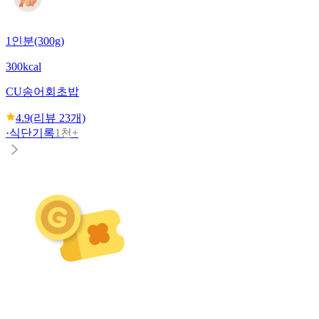
1인분(300g)
300kcal
CU
송어회초밥
4.9
(리뷰
23
개)
·
식단기록
1천+