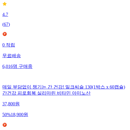
4.7
(
67
)
0
적립
무료배송
6,016
명
구매중
매일 부담없이 챙기는 간 건강! 밀크씨슬 130(1박스 x 60캡슐)
간건강 피로회복 실리마린 비타민 아미노산
37,800
원
50
%
18,900
원