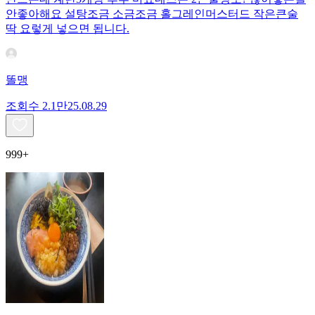
안좋아해요 설탕조금 소금조금 홀그레인머스터드 작은큰술
딱 요렇게 넣으면 됩니다.
똘맹
조회수
2.1만
25.08.29
999+