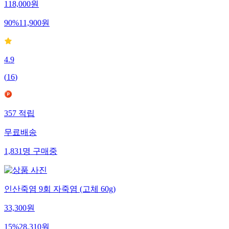
118,000
원
90
%
11,900
원
4.9
(
16
)
357
적립
무료배송
1,831
명
구매중
인산죽염 9회 자죽염 (고체 60g)
33,300
원