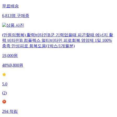
무료배송
6,813
명
구매중
(만원의행복) 활력비타민B군 기력없을때 피곤할때 에너지 활
력 비타민B 컴플렉스 멀티비타민 피로회복 영양제 1일 100%
충족 만성피로 회복도움(1박스/1개월분)
19,000
원
48
%
9,800
원
5.0
(
2
)
294
적립