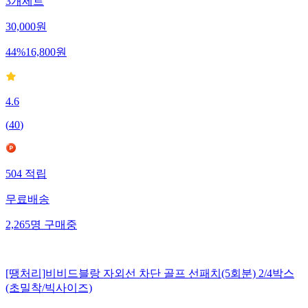
3개세트
30,000
원
44
%
16,800
원
4.6
(
40
)
504
적립
무료배송
2,265
명
구매중
[땡처리]비비드블랑 자외선 차단 골프 선패치(5회분) 2/4박스
(초밀착/빅사이즈)