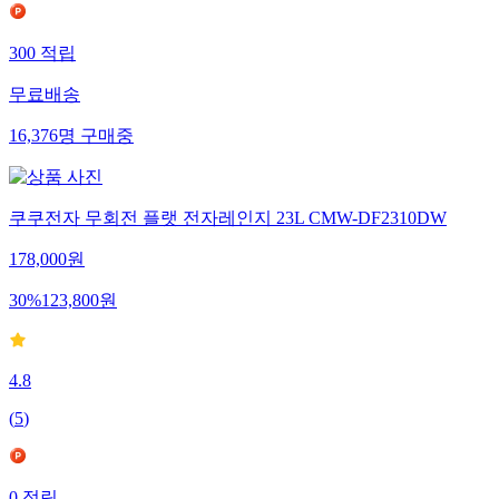
300
적립
무료배송
16,376
명
구매중
쿠쿠전자 무회전 플랫 전자레인지 23L CMW-DF2310DW
178,000
원
30
%
123,800
원
4.8
(
5
)
0
적립