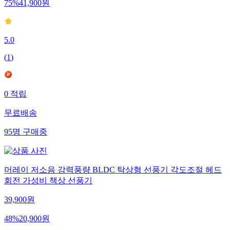
75
%
41,900
원
5.0
(
1
)
0
적립
무료배송
95
명
구매중
머레이 저소음 강력풍량 BLDC 탁상형 선풍기 각도조절 헤드
회전 가성비 책상 선풍기
39,900
원
48
%
20,900
원