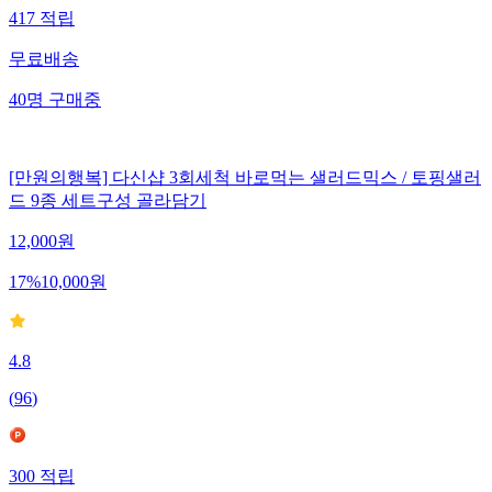
417
적립
무료배송
40
명
구매중
[만원의행복] 다신샵 3회세척 바로먹는 샐러드믹스 / 토핑샐러
드 9종 세트구성 골라담기
12,000
원
17
%
10,000
원
4.8
(
96
)
300
적립