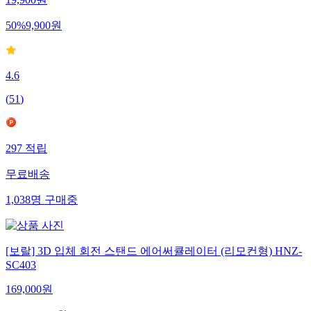
50
%
9,900
원
4.6
(
51
)
297
적립
무료배송
1,038
명
구매중
[보랄] 3D 입체 회전 스탠드 에어써큘레이터 (리모컨형) HNZ-
SC403
169,000
원