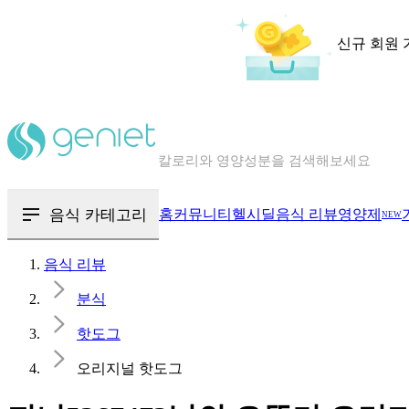
신규 회원 
칼로리와 영양성분을 검색해보세요
혈당 · 다이어트 음식 검색해보세요
음식 카테고리
홈
커뮤니티
헬시딜
음식 리뷰
영양제
NEW
음식 · 영양제 리뷰를 찾아보세요
음식 리뷰
분식
핫도그
오리지널 핫도그