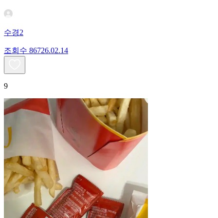
수경2
조회수
867
26.02.14
9