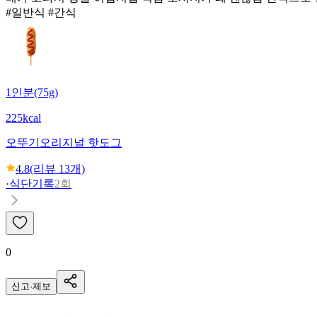
#일반식 #간식
1인분(75g)
225kcal
오뚜기
오리지널 핫도그
4.8
(리뷰
13
개)
·
식단기록
2회
0
신고·제보