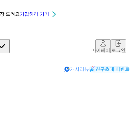
0장
드려요
가입하러 가기
마이페이지
로그인
캐시리뷰
친구초대 이벤트