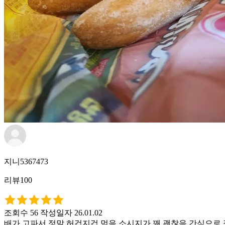
지니5367473
리뷰100
조회수 56
작성일자 26.01.02
배가 고파서 정말 허겁지겁 먹음 소시지가 꽤 괜찮음 간식으로 