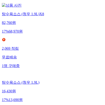
탕수육소스 (청우 1.9L)X8
82,760
원
17
%
68,970
원
2,069
적립
무료배송
1
명
구매중
탕수육소스 (청우 1.9L)
16,430
원
17
%
13,690
원