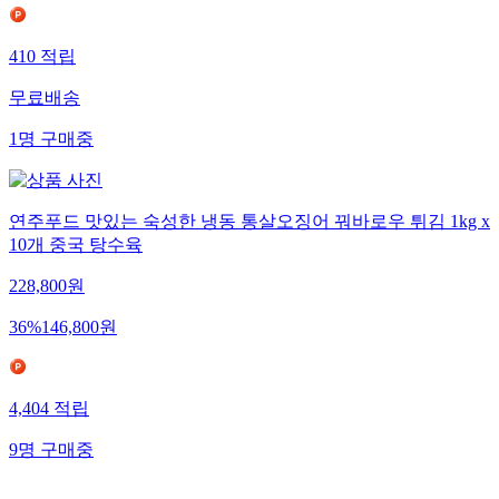
410
적립
무료배송
1
명
구매중
연주푸드 맛있는 숙성한 냉동 통살오징어 꿔바로우 튀김 1kg x
10개 중국 탕수육
228,800
원
36
%
146,800
원
4,404
적립
9
명
구매중