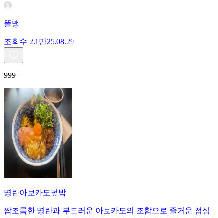
똘맹
조회수
2.1만
25.08.29
999+
명란아보카도덮밥
짭조름한 명란과 부드러운 아보카도의 조합으로 즐거운 점심