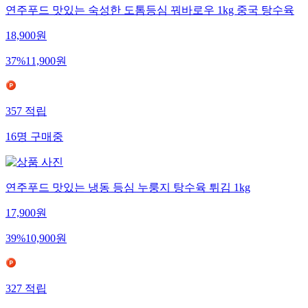
연주푸드 맛있는 숙성한 도톰등심 꿔바로우 1kg 중국 탕수육
18,900
원
37
%
11,900
원
357
적립
16
명
구매중
연주푸드 맛있는 냉동 등심 누룽지 탕수육 튀김 1kg
17,900
원
39
%
10,900
원
327
적립