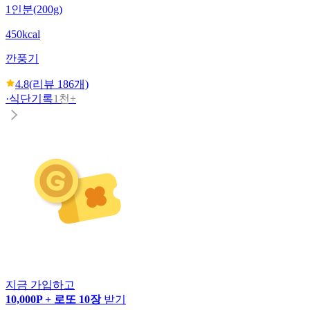
1인분(200g)
450kcal
깐풍기
4.8
(리뷰
186
개)
·
식단기록
1천+
지금 가입하고
10,000P + 로또 10장
받기