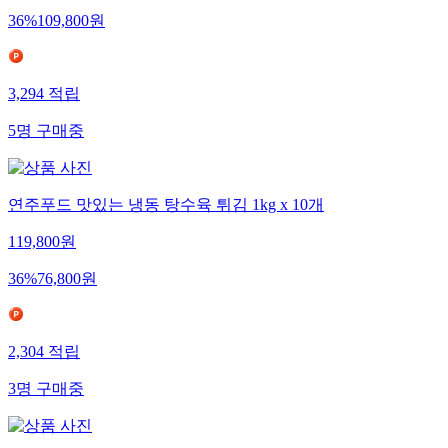
36
%
109,800
원
3,294
적립
5
명
구매중
연주푸드 맛있는 냉동 탕수육 튀김 1kg x 10개
119,800
원
36
%
76,800
원
2,304
적립
3
명
구매중