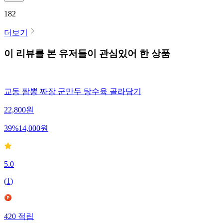
182
더보기
이 리뷰를 본 유저들이 관심있어 한 상품
교동 짬뽕 짜장 군만두 탕수육 골라담기
22,800
원
39
%
14,000
원
5.0
(
1
)
420
적립