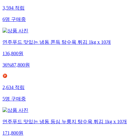
3,594
적립
6
명
구매중
연주푸드 맛있는 냉동 쫀득 탕수육 튀김 1kg x 10개
136,800
원
36
%
87,800
원
2,634
적립
5
명
구매중
연주푸드 맛있는 냉동 등심 누룽지 탕수육 튀김 1kg x 10개
171,800
원