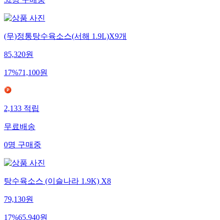
32
명
구매중
(무)정통탕수육소스(서해 1.9L)X9개
85,320
원
17
%
71,100
원
2,133
적립
무료배송
0
명
구매중
탕수육소스 (이슬나라 1.9K) X8
79,130
원
17
%
65,940
원