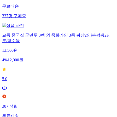
무료배송
337
명
구매중
교동 중국집 군만두 3팩 외 중화라인 3종 짜장2인분/짬뽕2인
분/탕수육
13,500
원
4
%
12,900
원
5.0
(
2
)
387
적립
무료배송