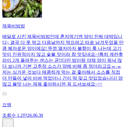
제육비빔밥
배달로 시킨 제육비빔밥인데 혼자먹기엔 양이 진짜 대박입니
다;; 결국 다 못 먹고 다음날까지 먹으려고 따로 남겨두었을 만
큼 혜자로운 양이에요! 뚜껑 열자마자 불향이 훅 나는데 고기
맛이 인위적이지 않고 숯불 맛이라 참 맛있네요~!특히 계란후
라이 2개 올려주는 센스는 굳!! ​다만 밥이랑 야채 양이 워낙 많
다 보니까 기본 고추장 소스가 양에 비해 좀 적더라고요ㅠ.ㅠ
저는 싱거운 것보다 매콤하게 먹는 걸 좋아해서 소스를 직접
더 만들어 넣어 비벼 먹었더니 간이 딱 맞고 맛있었습니다! 양
많고 불맛 나는 제육 좋아하시면 꼭 드셔보세요~^^
으앵
조회수
1.2만
26.06.30