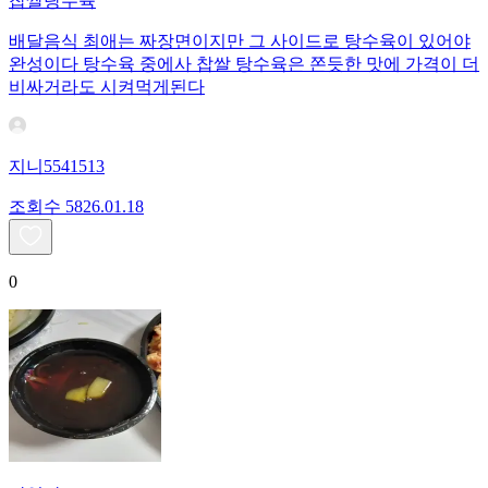
찹쌀탕수육
배달음식 최애는 짜장면이지만 그 사이드로 탕수육이 있어야
완성이다 탕수육 중에사 찹쌀 탕수육은 쫀듯한 맛에 가격이 더
비싸거라도 시켜먹게된다
지니5541513
조회수
58
26.01.18
0