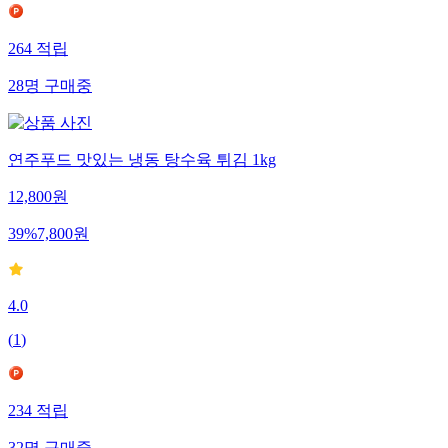
264
적립
28
명
구매중
연주푸드 맛있는 냉동 탕수육 튀김 1kg
12,800
원
39
%
7,800
원
4.0
(
1
)
234
적립