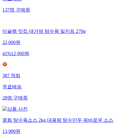
137
명
구매중
미슐랭 맛집 대가방 탕수육 밀키트 270g
22,000
원
41
%
12,900
원
387
적립
무료배송
28
명
구매중
중화 탕수육소스 2kg 대용량 탕수만두 꿔바로우 소스
13,900
원