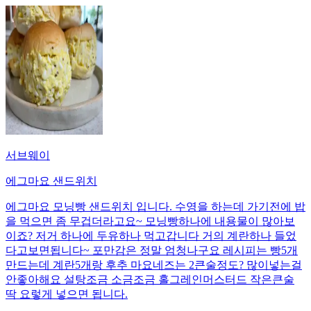
서브웨이
에그마요 샌드위치
에그마요 모닝빵 샌드위치 입니다. 수영을 하는데 가기전에 밥
을 먹으면 좀 무겁더라고요~ 모닝빵하나에 내용물이 많아보
이죠? 저거 하나에 두유하나 먹고갑니다 거의 계란하나 들었
다고보면됩니다~ 포만감은 정말 엄청나구요 레시피는 빵5개
만드는데 계란5개랑 후추 마요네즈는 2큰술정도? 많이넣는걸
안좋아해요 설탕조금 소금조금 홀그레인머스터드 작은큰술
딱 요렇게 넣으면 됩니다.