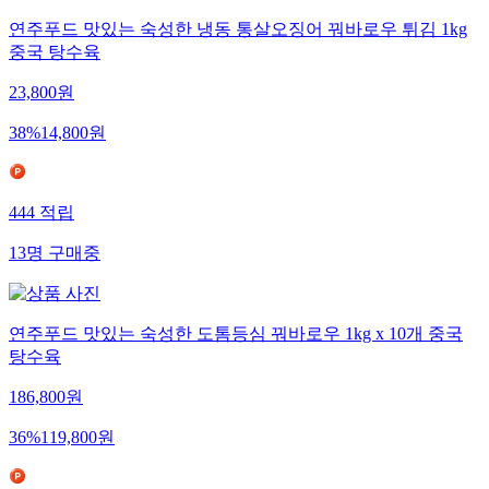
연주푸드 맛있는 숙성한 냉동 통살오징어 꿔바로우 튀김 1kg
중국 탕수육
23,800
원
38
%
14,800
원
444
적립
13
명
구매중
연주푸드 맛있는 숙성한 도톰등심 꿔바로우 1kg x 10개 중국
탕수육
186,800
원
36
%
119,800
원