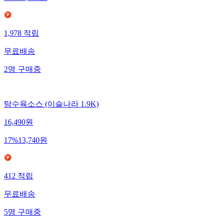
1,978
적립
무료배송
2
명
구매중
탕수육소스 (이슬나라 1.9K)
16,490
원
17
%
13,740
원
412
적립
무료배송
5
명
구매중