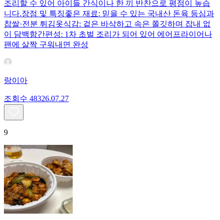
조리할 수 있어 아이들 간식이나 한 끼 반찬으로 평점이 높습
니다.장점 및 특징좋은 재료: 믿을 수 있는 국내산 돈육 등심과
찹쌀·전분 튀김옷식감: 겉은 바삭하고 속은 쫄깃하며 잡내 없
이 담백함간편성: 1차 초벌 조리가 되어 있어 에어프라이어나
팬에 살짝 구워내면 완성
랑이아
조회수
483
26.07.27
9