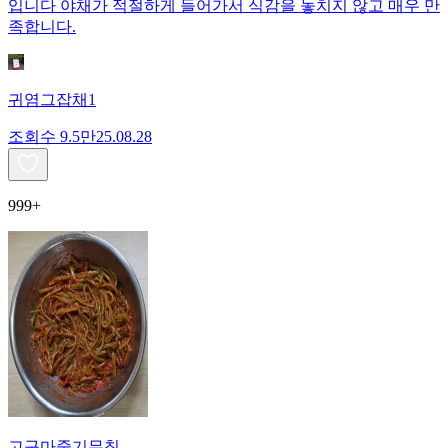
입니다 야채가 적절하게 들어가서 식감을 놓치지 않고 매우 만
족합니다.
귀염그잡채1
조회수
9.5만
25.08.28
999+
고구마줄기무침