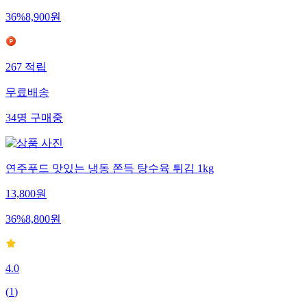
36
%
8,900
원
267
적립
무료배송
34
명
구매중
연주푸드 맛있는 냉동 쫀득 탕수육 튀김 1kg
13,800
원
36
%
8,800
원
4.0
(
1
)