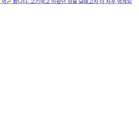
 먹곤 합니다. 고기먹고 아팠던 장을 달래고자 더 자주 먹게되