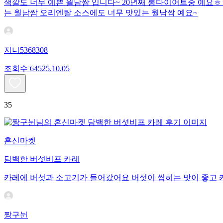
색깔도 너무 예쁜 월남쌈 입니다~ 20년째 롱다이어트중 예요ㅎ
는 월남쌈 오리엔탈 소스에도 너무 맛있는 월남쌈 예요~
지니5368308
조회수
645
25.10.05
35
혼신마켓
담백한 버섯비프 카레
카레에 버섯과 소고기가 들어갔어요 버섯이 씹히는 맛이 좋고 
짱구뉜