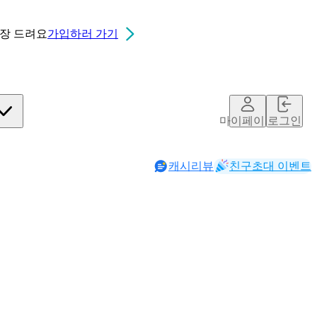
0장
드려요
가입하러 가기
마이페이지
로그인
캐시리뷰
친구초대 이벤트