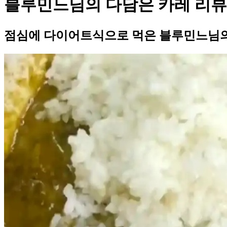
블루민느님의 다담은 카레 리뷰
점심에 다이어트식으로 먹은 블루민느님의