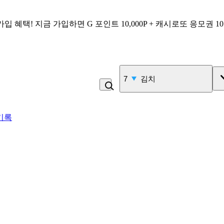
가입 혜택!
지금 가입하면
G 포인트 10,000P + 캐시로또 응모권 1
7
김치
기록