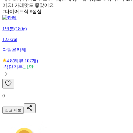
어요! 카레맛도 좋았어요
#다이어트식 #점심
1인분(180g)
123kcal
다담은
카레
4.8
(리뷰
107
개)
·
식단기록
1.1만+
0
신고·제보