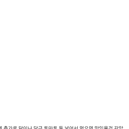
추가로 닭이나 당근 토마토 등 넣어서 먹으면 맛잇을것 같았