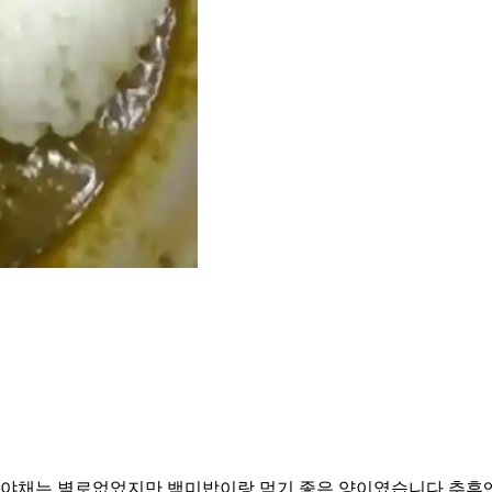
야채는 별로없었지만 백미밥이랑 먹기 좋은 양이였습니다 추후엔 