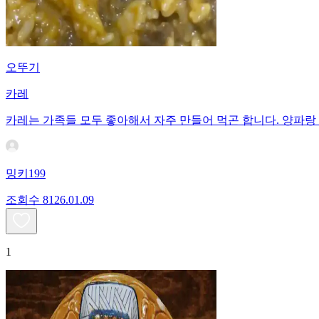
오뚜기
카레
카레는 가족들 모두 좋아해서 자주 만들어 먹곤 합니다. 양파
밍키199
조회수
81
26.01.09
1