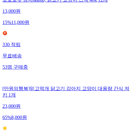
13,000
원
15
%
11,000
원
330
적립
무료배송
53
명
구매중
[만원의행복]믿고먹개 닭고기 강아지 고양이 대용량 간식 져
키 1개
23,000
원
65
%
8,000
원