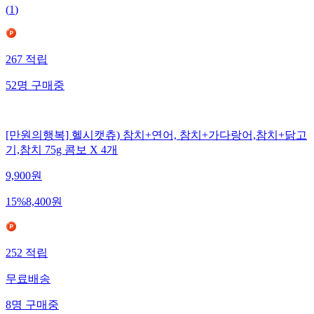
(
1
)
267
적립
52
명
구매중
[만원의행복] 헬시캣츄) 참치+연어, 참치+가다랑어,참치+닭고
기,참치 75g 콤보 X 4개
9,900
원
15
%
8,400
원
252
적립
무료배송
8
명
구매중