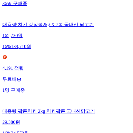
36
명
구매중
대용량 치킨 강정볼2kg X 7봉 국내산 닭고기
165,730
원
16
%
139,710
원
4,191
적립
무료배송
1
명
구매중
대용량 팝콘치킨 2kg 치킨팝콘 국내산닭고기
29,380
원