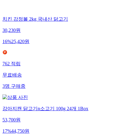
치킨 강정볼 2kg 국내산 닭고기
30,230
원
16
%
25,420
원
762
적립
무료배송
3
명
구매중
강아지캔 닭고기n소고기 100g 24개 1Box
53,700
원
17
%
44,750
원