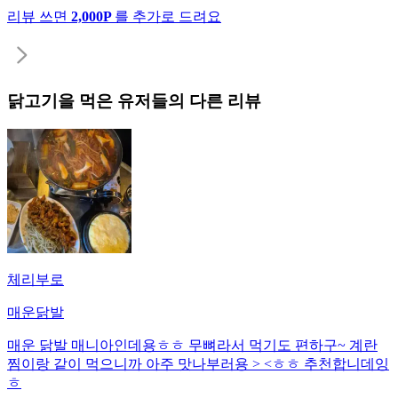
리뷰 쓰면
2,000P
를 추가로 드려요
닭고기
을 먹은 유저들의 다른 리뷰
체리부로
매운닭발
매운 닭발 매니아인데용ㅎㅎ 무뼈라서 먹기도 편하구~ 계란
찜이랑 같이 먹으니까 아주 맛나부러용 > <ㅎㅎ 추천합니데잉
ㅎ