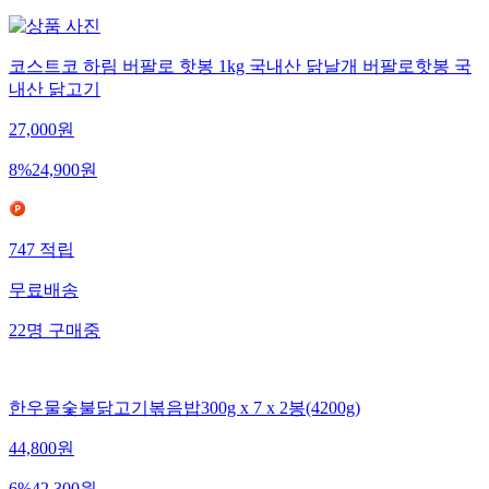
코스트코 하림 버팔로 핫봉 1kg 국내산 닭날개 버팔로핫봉 국
내산 닭고기
27,000
원
8
%
24,900
원
747
적립
무료배송
22
명
구매중
한우물숯불닭고기볶음밥300g x 7 x 2봉(4200g)
44,800
원
6
%
42,300
원