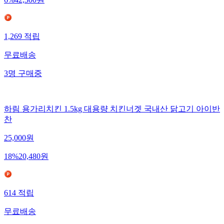
1,269
적립
무료배송
3
명
구매중
하림 용가리치킨 1.5kg 대용량 치킨너겟 국내산 닭고기 아이반
찬
25,000
원
18
%
20,480
원
614
적립
무료배송