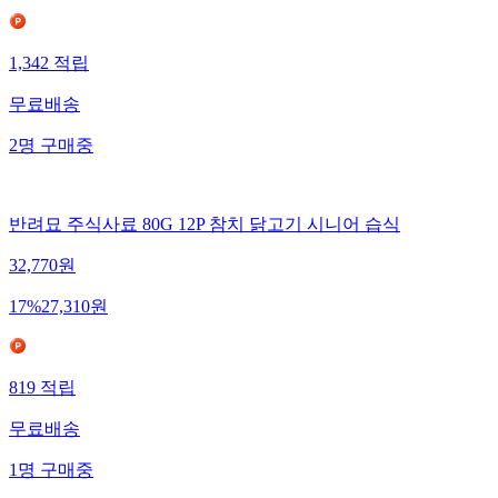
1,342
적립
무료배송
2
명
구매중
반려묘 주식사료 80G 12P 참치 닭고기 시니어 습식
32,770
원
17
%
27,310
원
819
적립
무료배송
1
명
구매중