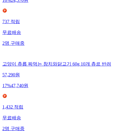
16
%
24,570
원
737
적립
무료배송
2
명
구매중
고양이 츄릅 짜먹는 참치와닭고기 60g 10개 츄르 반려
57,290
원
17
%
47,740
원
1,432
적립
무료배송
2
명
구매중