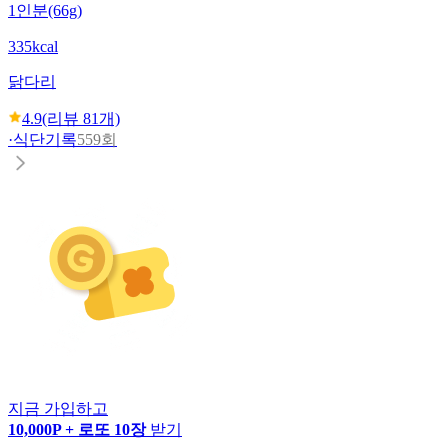
1인분(66g)
335kcal
닭다리
4.9
(리뷰
81
개)
·
식단기록
559회
지금 가입하고
10,000P + 로또 10장
받기