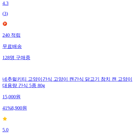
4.3
(
3
)
240
적립
무료배송
128
명
구매중
네추럴키티 고양이간식 고양이 캔간식 닭고기 참치 캔 고양이
대용량 간식 5종 80g
15,000
원
41
%
8,900
원
5.0