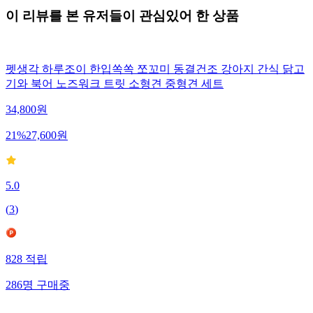
이 리뷰를 본 유저들이 관심있어 한 상품
펫생각 하루조이 한입쏙쏙 쪼꼬미 동결건조 강아지 간식 닭고
기와 북어 노즈워크 트릿 소형견 중형견 세트
34,800
원
21
%
27,600
원
5.0
(
3
)
828
적립
286
명
구매중