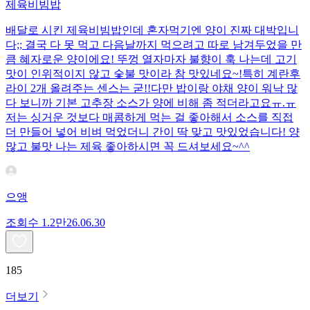
제육비빔밥
배달로 시킨 제육비빔밥인데 혼자먹기엔 양이 진짜 대박입니
다;; 결국 다 못 먹고 다음날까지 먹으려고 따로 남겨두었을 만
큼 혜자로운 양이에요! 뚜껑 열자마자 불향이 훅 나는데 고기
맛이 인위적이지 않고 숯불 맛이라 참 맛있네요~!특히 계란후
라이 2개 올려주는 센스는 굳!! ​다만 밥이랑 야채 양이 워낙 많
다 보니까 기본 고추장 소스가 양에 비해 좀 적더라고요ㅠ.ㅠ
저는 싱거운 것보다 매콤하게 먹는 걸 좋아해서 소스를 직접
더 만들어 넣어 비벼 먹었더니 간이 딱 맞고 맛있었습니다! 양
많고 불맛 나는 제육 좋아하시면 꼭 드셔보세요~^^
으앵
조회수
1.2만
26.06.30
185
더보기