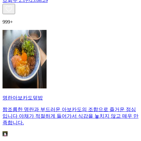
조회수
2.1만
25.08.29
999+
명란아보카도덮밥
짭조름한 명란과 부드러운 아보카도의 조합으로 즐거운 점심
입니다 야채가 적절하게 들어가서 식감을 놓치지 않고 매우 만
족합니다.