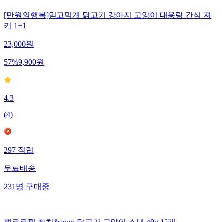
[만원의행복]믿고먹개 닭고기 강아지 고양이 대용량 간식 져
키 1+1
23,000
원
57
%
9,900
원
4.3
(
4
)
297
적립
무료배송
231
명
구매중
뽀로로펫 참치&amp; 닭고기 고양이 스낵 40g 12개