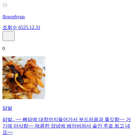
flowerhyun
조회수
65
25.12.31
0
닭발
닭발.. ~~ 뼈닭에 대창까지들어가서 부드러움과 쫄깃함~~ 거
기에 아삭함~~ 매콤한 양념에 베어버려서 술안 주로 최고 네
요~~