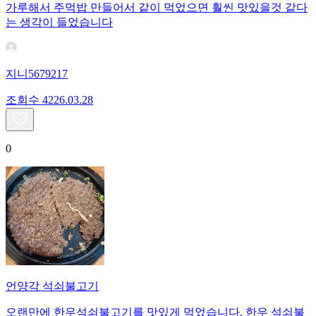
가루해서 주먹밥 만들어서 같이 먹었으면 훨씬 맛있을것 같다
는 생각이 들었습니다
지니5679217
조회수
42
26.03.28
0
언양각 석쇠불고기
오랜만에 한우석쇠불고기를 맛있게 먹었습니다. 한우 석쇠불