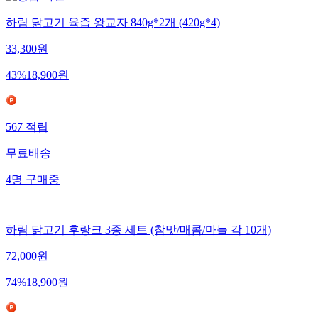
하림 닭고기 육즙 왕교자 840g*2개 (420g*4)
33,300
원
43
%
18,900
원
567
적립
무료배송
4
명
구매중
하림 닭고기 후랑크 3종 세트 (참맛/매콤/마늘 각 10개)
72,000
원
74
%
18,900
원