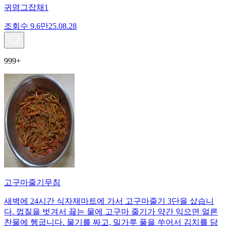
귀염그잡채1
조회수
9.6만
25.08.28
999+
고구마줄기무침
새벽에 24시간 식자재마트에 가서 고구마줄기 3단을 샀습니
다. 껍질을 벗겨서 끓는 물에 고구마 줄기가 약간 익으면 얼른
찬물에 헹굽니다. 물기를 짜고, 밀가루 풀을 쑤어서 김치를 담