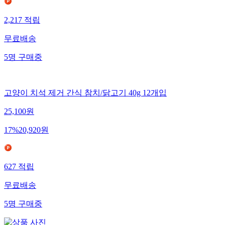
2,217
적립
무료배송
5
명
구매중
고양이 치석 제거 간식 참치/닭고기 40g 12개입
25,100
원
17
%
20,920
원
627
적립
무료배송
5
명
구매중