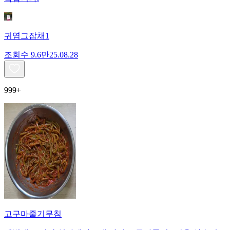
귀염그잡채1
조회수
9.6만
25.08.28
999+
고구마줄기무침