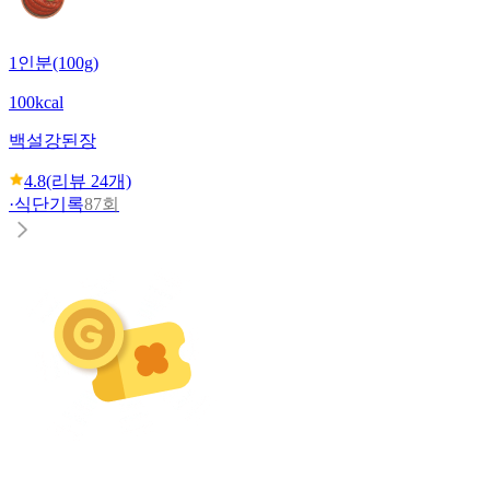
1인분(100g)
100kcal
백설
강된장
4.8
(리뷰
24
개)
·
식단기록
87회