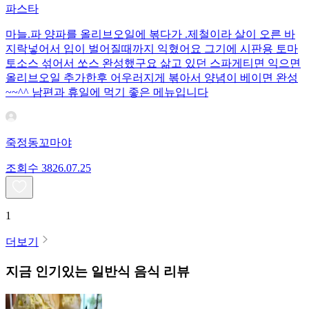
파스타
마늘.파 양파를 올리브오일에 볶다가 .제철이라 살이 오른 바
지락넣어서 입이 벌어질때까지 익혔어요 그기에 시판용 토마
토소스 섞어서 쏘스 완성했구요 삶고 있던 스파게티면 익으면
올리브오일 추가한후 어우러지게 볶아서 양념이 베이면 완성
~~^^ 남편과 휴일에 먹기 좋은 메뉴입니다
죽정동꼬마야
조회수
38
26.07.25
1
더보기
지금 인기있는
일반식
음식 리뷰