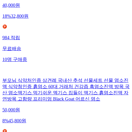
40,000
원
18
%
32,800
원
984
적립
무료배송
10
명
구매중
부모님 식약처인증 상견례 국내산 추석 선물세트 선물 염소진
액 식약청인증 흙염소 60대 거래처 건강즙 흑염소진액 방목 국
산 염소액기스 먹기쉬운 엑기스 집들이 액기스 흙염소진액 자
연방목 고함량 프리미엄 Black Goat 어르신 염소
50,000
원
8
%
45,800
원