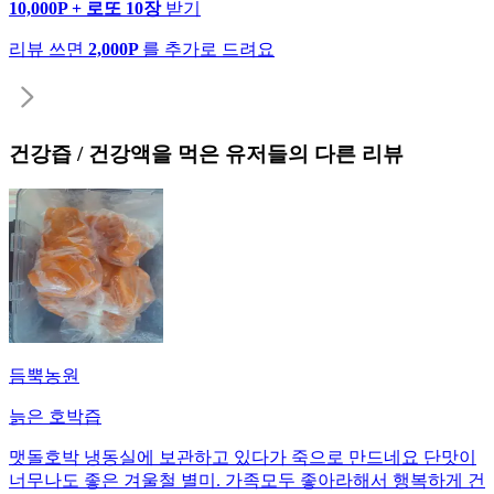
10,000P + 로또 10장
받기
리뷰 쓰면
2,000P
를 추가로 드려요
건강즙 / 건강액
을 먹은 유저들의 다른 리뷰
듬뿍농원
늙은 호박즙
맷돌호박 냉동실에 보관하고 있다가 죽으로 만드네요 단맛이
너무나도 좋은 겨울철 별미. 가족모두 좋아라해서 행복하게 건