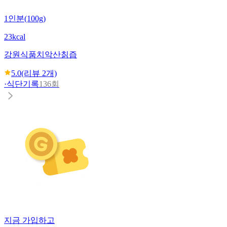
1인분(100g)
23kcal
강원식품
치악산칡즙
5.0
(리뷰
2
개)
·
식단기록
136회
지금 가입하고