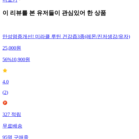
이 리뷰를 본 유저들이 관심있어 한 상품
만성염증개선! 미라클 루틴 건강즙3종(레몬/진저생강/유자)
25,000
원
56
%
10,900
원
4.0
(
2
)
327
적립
무료배송
95
명
구매중