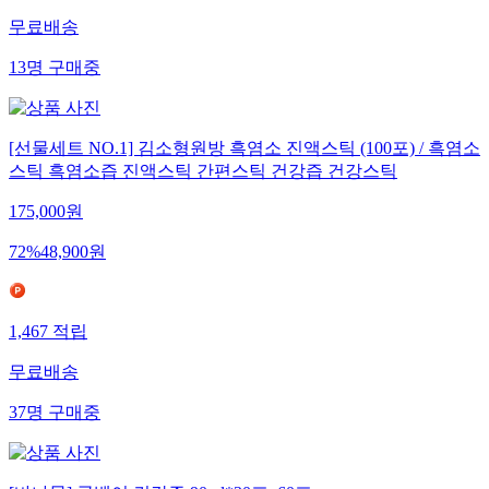
무료배송
13
명
구매중
[선물세트 NO.1] 김소형원방 흑염소 진액스틱 (100포) / 흑염소
스틱 흑염소즙 진액스틱 간편스틱 건강즙 건강스틱
175,000
원
72
%
48,900
원
1,467
적립
무료배송
37
명
구매중