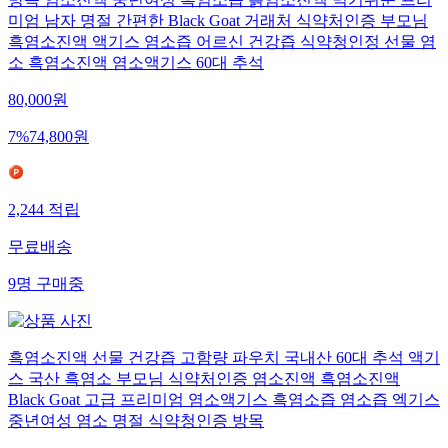
방목 염소진액 중년여성 흑염소즙 흙염소진액 먹기쉬운 프리
미엄 남자 명절 간편한 Black Goat 거래처 식약처인증 부모님
흑염소진액 액기스 염소즙 어르신 건강즙 식약청인정 선물 염
소 흑염소진액 염소액기스 60대 추석
80,000
원
7
%
74,800
원
2,244
적립
무료배송
9
명
구매중
흑염소진액 선물 건강즙 고함량 파우치 국내산 60대 추석 액기
스 국산 흑염소 부모님 식약처인증 염소진액 흑염소진액
Black Goat 고급 프리미엄 염소액기스 흑염소즙 염소즙 엑기스
중년여성 염소 명절 식약청인증 방목