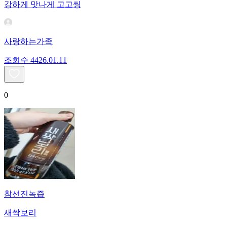
강하게 맛나게 고고씽
사랑하는가족
조회수
44
26.01.11
0
참선진녹즙
새싹보리