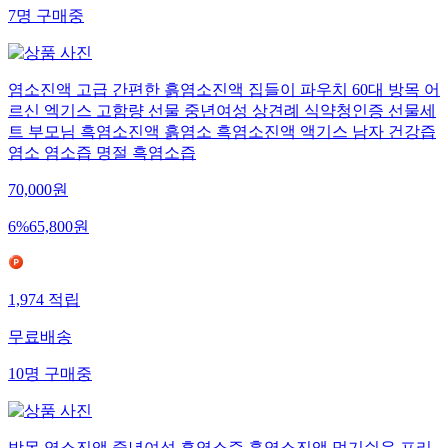
7
명
구매중
염소진액 고급 간편한 흙염소진액 집들이 파우치 60대 방목 어
르신 엑기스 고함량 선물 중년여성 상견례 식약청인증 선물세
트 부모님 흑염소진액 흙염소 흑염소진액 액기스 남자 건강즙
염소 염소즙 명절 흑염소즙
70,000
원
6
%
65,800
원
1,974
적립
무료배송
10
명
구매중