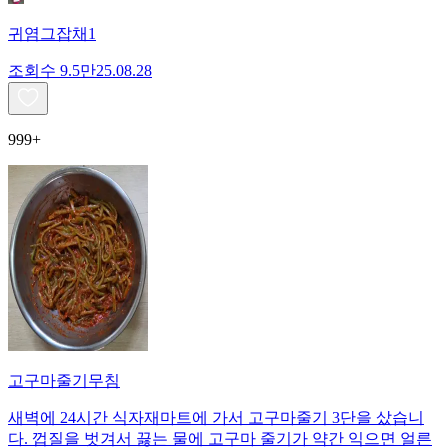
귀염그잡채1
조회수
9.5만
25.08.28
999+
고구마줄기무침
새벽에 24시간 식자재마트에 가서 고구마줄기 3단을 샀습니
다. 껍질을 벗겨서 끓는 물에 고구마 줄기가 약간 익으면 얼른