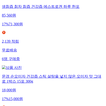
생칡즙 칡차 칡즙 건강즙 에스트로겐 하루 한포
85,560
원
17
%
71,300
원
2,139
적립
무료배송
6
명
구매중
문경 순오미자 건강즙 스틱 설탕을 넣지 않은 오미자 맛 그대
로 1박스 15포 300g
18,000
원
17
%
15,000
원