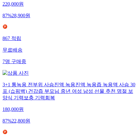
220,000
원
87
%
28,900
원
867
적립
무료배송
7
명
구매중
3+1 통녹용 전부위 사슴진액 녹용진액 녹용즙 녹용액 사슴 30
포 (쇼핑백) 건강즙 부모님 중년 여성 남성 선물 추천 명절 보
양식 기력보충 기력회복
180,000
원
87
%
22,800
원