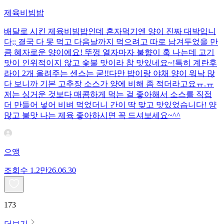
제육비빔밥
배달로 시킨 제육비빔밥인데 혼자먹기엔 양이 진짜 대박입니
다;; 결국 다 못 먹고 다음날까지 먹으려고 따로 남겨두었을 만
큼 혜자로운 양이에요! 뚜껑 열자마자 불향이 훅 나는데 고기
맛이 인위적이지 않고 숯불 맛이라 참 맛있네요~!특히 계란후
라이 2개 올려주는 센스는 굳!! ​다만 밥이랑 야채 양이 워낙 많
다 보니까 기본 고추장 소스가 양에 비해 좀 적더라고요ㅠ.ㅠ
저는 싱거운 것보다 매콤하게 먹는 걸 좋아해서 소스를 직접
더 만들어 넣어 비벼 먹었더니 간이 딱 맞고 맛있었습니다! 양
많고 불맛 나는 제육 좋아하시면 꼭 드셔보세요~^^
으앵
조회수
1.2만
26.06.30
173
더보기