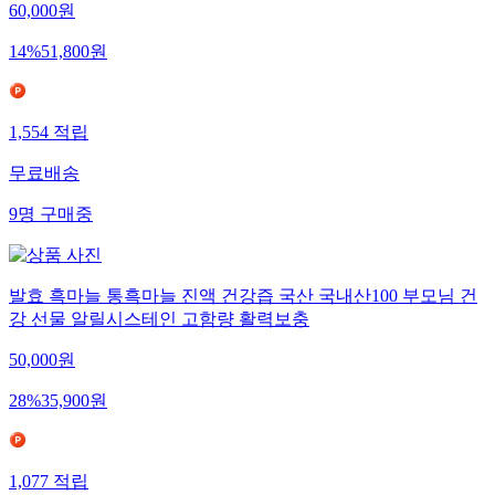
60,000
원
14
%
51,800
원
1,554
적립
무료배송
9
명
구매중
발효 흑마늘 통흑마늘 진액 건강즙 국산 국내산100 부모님 건
강 선물 알릴시스테인 고함량 활력보충
50,000
원
28
%
35,900
원
1,077
적립