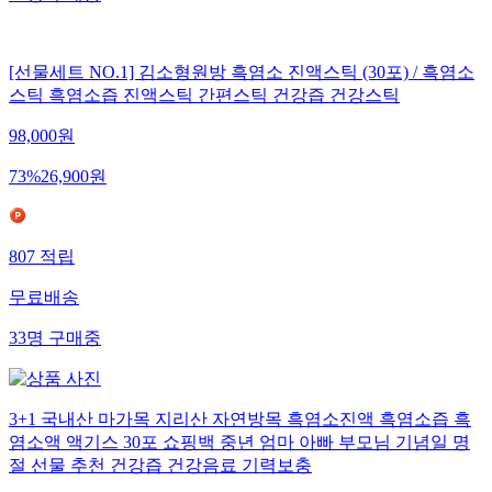
[선물세트 NO.1] 김소형원방 흑염소 진액스틱 (30포) / 흑염소
스틱 흑염소즙 진액스틱 간편스틱 건강즙 건강스틱
98,000
원
73
%
26,900
원
807
적립
무료배송
33
명
구매중
3+1 국내산 마가목 지리산 자연방목 흑염소진액 흑염소즙 흑
염소액 액기스 30포 쇼핑백 중년 엄마 아빠 부모님 기념일 명
절 선물 추천 건강즙 건강음료 기력보충