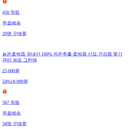
450
적립
무료배송
29
명
구매중
늙은호박즙 국내산 100% 저온추출 호박즙 산모 건강즙 붓기
관리 30포 그린애
25,000
원
24
%
18,900
원
567
적립
무료배송
58
명
구매중