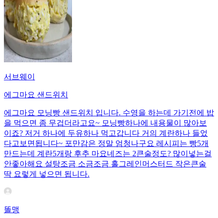
서브웨이
에그마요 샌드위치
에그마요 모닝빵 샌드위치 입니다. 수영을 하는데 가기전에 밥
을 먹으면 좀 무겁더라고요~ 모닝빵하나에 내용물이 많아보
이죠? 저거 하나에 두유하나 먹고갑니다 거의 계란하나 들었
다고보면됩니다~ 포만감은 정말 엄청나구요 레시피는 빵5개
만드는데 계란5개랑 후추 마요네즈는 2큰술정도? 많이넣는걸
안좋아해요 설탕조금 소금조금 홀그레인머스터드 작은큰술
딱 요렇게 넣으면 됩니다.
똘맹