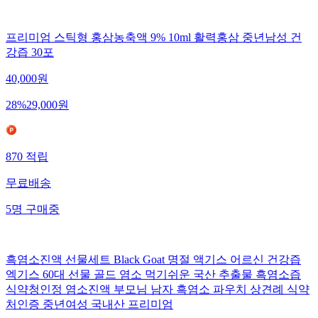
프리미엄 스틱형 홍삼농축액 9% 10ml 활력홍삼 중년남성 건
강즙 30포
40,000
원
28
%
29,000
원
870
적립
무료배송
5
명
구매중
흑염소진액 선물세트 Black Goat 명절 액기스 어르신 건강즙
엑기스 60대 선물 골드 염소 먹기쉬운 국산 추출물 흑염소즙
식약청인정 염소진액 부모님 남자 흑염소 파우치 상견례 식약
처인증 중년여성 국내산 프리미엄