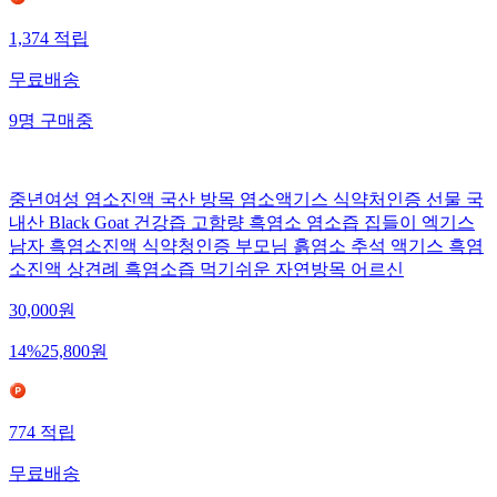
1,374
적립
무료배송
9
명
구매중
중년여성 염소진액 국산 방목 염소액기스 식약처인증 선물 국
내산 Black Goat 건강즙 고함량 흑염소 염소즙 집들이 엑기스
남자 흑염소진액 식약청인증 부모님 흙염소 추석 액기스 흑염
소진액 상견례 흑염소즙 먹기쉬운 자연방목 어르신
30,000
원
14
%
25,800
원
774
적립
무료배송