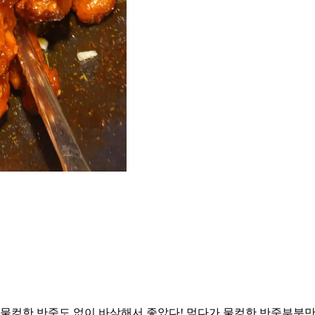
 물컹한 반죽도 없이 바삭해서 좋았다! 먹다가 물컹한 반죽부분만