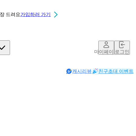
0장
드려요
가입하러 가기
마이페이지
로그인
캐시리뷰
친구초대 이벤트