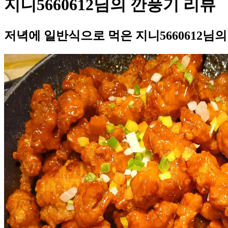
지니5660612님의 깐풍기 리뷰
저녁에 일반식으로 먹은 지니5660612님