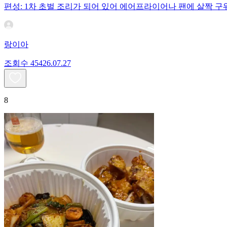
편성: 1차 초벌 조리가 되어 있어 에어프라이어나 팬에 살짝 
랑이아
조회수
454
26.07.27
8