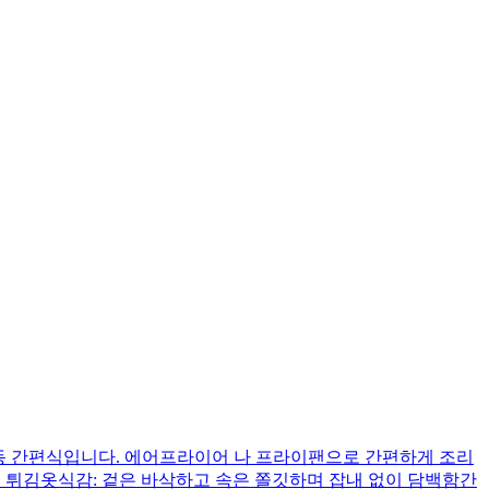
동 간편식입니다. 에어프라이어 나 프라이팬으로 간편하게 조리
분 튀김옷식감: 겉은 바삭하고 속은 쫄깃하며 잡내 없이 담백함간