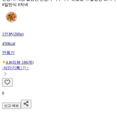
#일반식 #저녁
1인분(200g)
450kcal
깐풍기
4.8
(리뷰
186
개)
·
식단기록
1천+
0
신고·제보