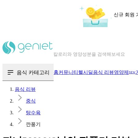
신규 회원 
칼로리와 영양성분을 검색해보세요
혈당 · 다이어트 음식 검색해보세요
음식 · 영양제 리뷰를 찾아보세요
음식 카테고리
홈
커뮤니티
헬시딜
음식 리뷰
영양제
NEW
음식 리뷰
중식
탕수육
깐풍기