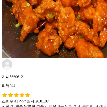
지니5660612
리뷰944
조회수 41
작성일자 26.01.07
깐풍기. 새콤 달콤한 깐풍기 너무너무 맛있었다. 물컹한 고기나