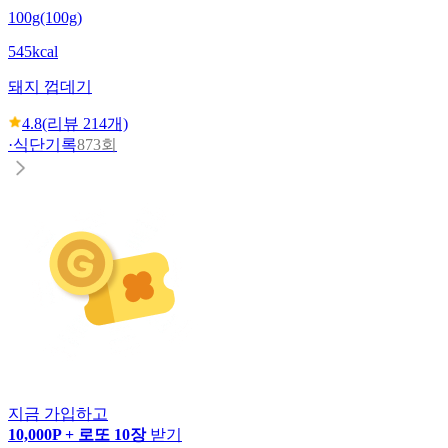
100g(100g)
545kcal
돼지 껍데기
4.8
(리뷰
214
개)
·
식단기록
873회
지금 가입하고
10,000P + 로또 10장
받기