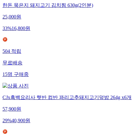
한돈 묵은지 돼지고기 김치찜 630g(2인분)
25,000
원
33
%
16,800
원
504
적립
무료배송
15
명
구매중
CJx흑백요리사 햇반 컵반 꽈리고추돼지고기덮밥 264g x6개
57,900
원
29
%
40,900
원