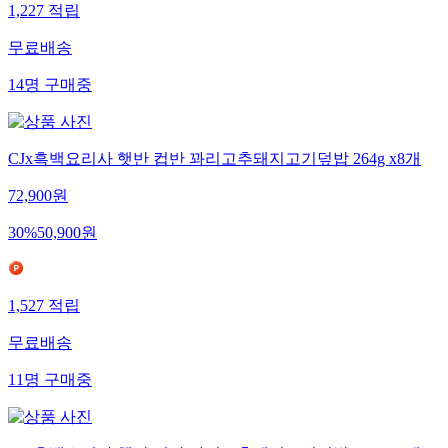
1,227
적립
무료배송
14
명
구매중
CJx흑백요리사 햇반 컵반 꽈리고추돼지고기덮밥 264g x8개
72,900
원
30
%
50,900
원
1,527
적립
무료배송
11
명
구매중