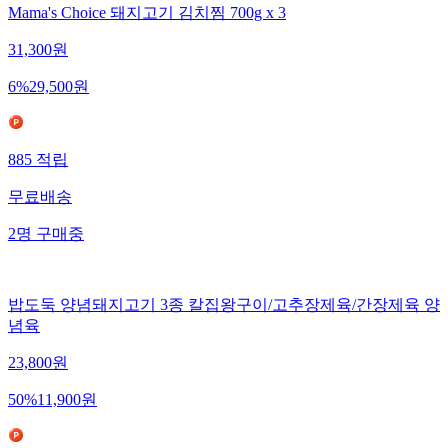
Mama's Choice 돼지고기 김치찜 700g x 3
31,300
원
6
%
29,500
원
885
적립
무료배송
2
명
구매중
밥도둑 양념돼지고기 3종 칼집왕구이/고추장제육/간장제육 양
념육
23,800
원
50
%
11,900
원