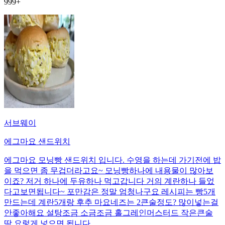
999+
서브웨이
에그마요 샌드위치
에그마요 모닝빵 샌드위치 입니다. 수영을 하는데 가기전에 밥
을 먹으면 좀 무겁더라고요~ 모닝빵하나에 내용물이 많아보
이죠? 저거 하나에 두유하나 먹고갑니다 거의 계란하나 들었
다고보면됩니다~ 포만감은 정말 엄청나구요 레시피는 빵5개
만드는데 계란5개랑 후추 마요네즈는 2큰술정도? 많이넣는걸
안좋아해요 설탕조금 소금조금 홀그레인머스터드 작은큰술
딱 요렇게 넣으면 됩니다.