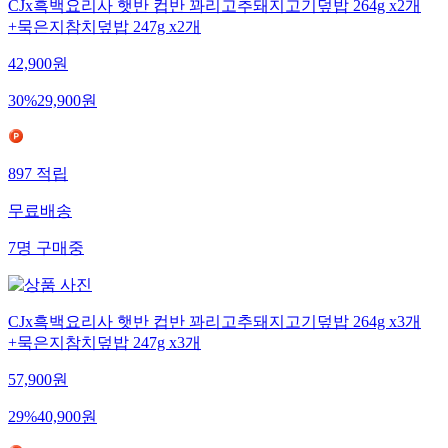
CJx흑백요리사 햇반 컵반 꽈리고추돼지고기덮밥 264g x2개
+묵은지참치덮밥 247g x2개
42,900
원
30
%
29,900
원
897
적립
무료배송
7
명
구매중
CJx흑백요리사 햇반 컵반 꽈리고추돼지고기덮밥 264g x3개
+묵은지참치덮밥 247g x3개
57,900
원
29
%
40,900
원