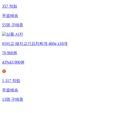
357
적립
무료배송
55
명
구매중
비비고 돼지고기김치찌개 460g x10개
76,900
원
43
%
43,900
원
1,317
적립
무료배송
13
명
구매중