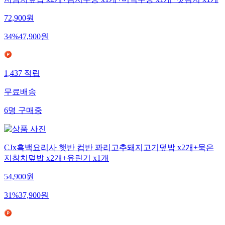
지참치덮밥 x2개+김치우동 x1개+미역우동 x1개+갓김치 x1개
72,900
원
34
%
47,900
원
1,437
적립
무료배송
6
명
구매중
CJx흑백요리사 햇반 컵반 꽈리고추돼지고기덮밥 x2개+묵은
지참치덮밥 x2개+유린기 x1개
54,900
원
31
%
37,900
원