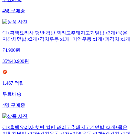
무료배송
4
명
구매중
CJx흑백요리사 햇반 컵반 꽈리고추돼지고기덮밥 x2개+묵은
지참치덮밥 x2개+김치우동 x1개+미역우동 x1개+파김치 x1개
74,900
원
35
%
48,900
원
1,467
적립
무료배송
4
명
구매중
CJx흑백요리사 햇반 컵반 꽈리고추돼지고기덮밥 x2개+묵은