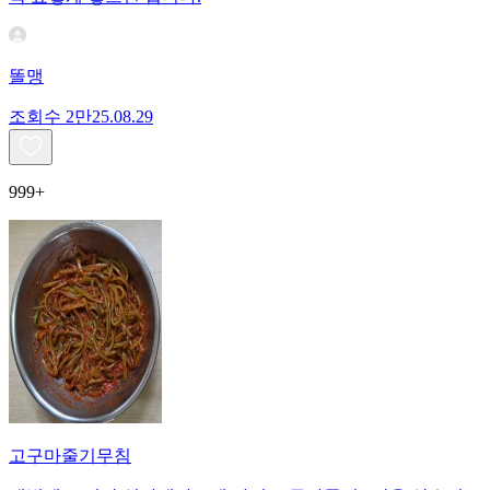
똘맹
조회수
2만
25.08.29
999+
고구마줄기무침