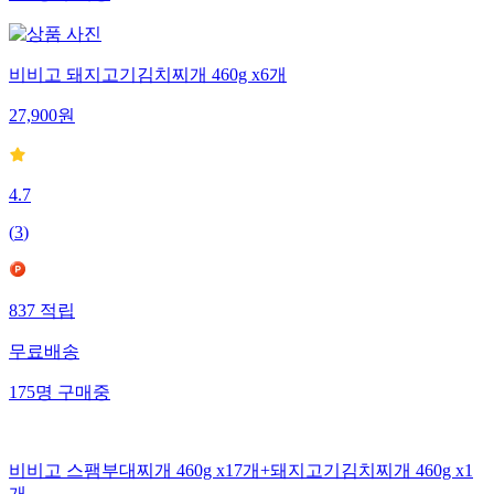
비비고 돼지고기김치찌개 460g x6개
27,900
원
4.7
(
3
)
837
적립
무료배송
175
명
구매중
비비고 스팸부대찌개 460g x17개+돼지고기김치찌개 460g x1