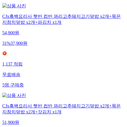
CJx흑백요리사 햇반 컵반 꽈리고추돼지고기덮밥 x2개+묵은
지참치덮밥 x2개+파김치 x1개
54,900
원
31
%
37,900
원
1,137
적립
무료배송
5
명
구매중
CJx흑백요리사 햇반 컵반 꽈리고추돼지고기덮밥 x2개+묵은
지참치덮밥 x2개+갓김치 x1개
51,900
원