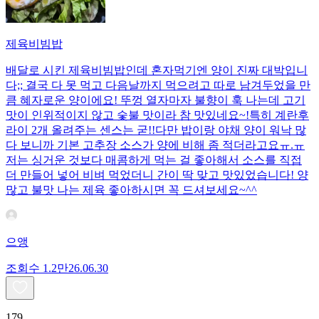
제육비빔밥
배달로 시킨 제육비빔밥인데 혼자먹기엔 양이 진짜 대박입니
다;; 결국 다 못 먹고 다음날까지 먹으려고 따로 남겨두었을 만
큼 혜자로운 양이에요! 뚜껑 열자마자 불향이 훅 나는데 고기
맛이 인위적이지 않고 숯불 맛이라 참 맛있네요~!특히 계란후
라이 2개 올려주는 센스는 굳!! ​다만 밥이랑 야채 양이 워낙 많
다 보니까 기본 고추장 소스가 양에 비해 좀 적더라고요ㅠ.ㅠ
저는 싱거운 것보다 매콤하게 먹는 걸 좋아해서 소스를 직접
더 만들어 넣어 비벼 먹었더니 간이 딱 맞고 맛있었습니다! 양
많고 불맛 나는 제육 좋아하시면 꼭 드셔보세요~^^
으앵
조회수
1.2만
26.06.30
179