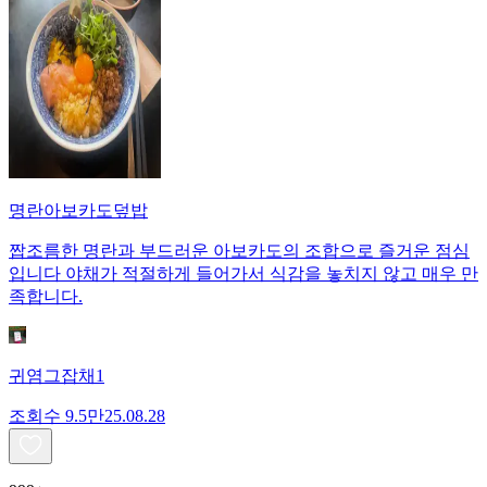
명란아보카도덮밥
짭조름한 명란과 부드러운 아보카도의 조합으로 즐거운 점심
입니다 야채가 적절하게 들어가서 식감을 놓치지 않고 매우 만
족합니다.
귀염그잡채1
조회수
9.5만
25.08.28