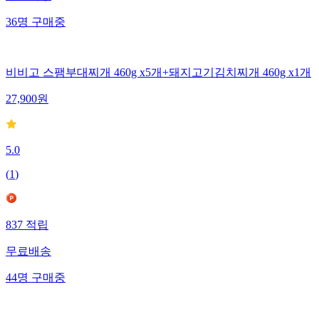
36
명
구매중
비비고 스팸부대찌개 460g x5개+돼지고기김치찌개 460g x1개
27,900
원
5.0
(
1
)
837
적립
무료배송
44
명
구매중