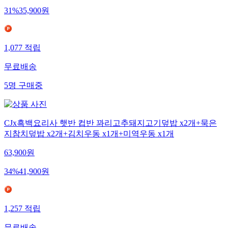
31
%
35,900
원
1,077
적립
무료배송
5
명
구매중
CJx흑백요리사 햇반 컵반 꽈리고추돼지고기덮밥 x2개+묵은
지참치덮밥 x2개+김치우동 x1개+미역우동 x1개
63,900
원
34
%
41,900
원
1,257
적립