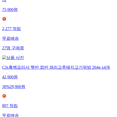
개
75,900
원
2,277
적립
무료배송
27
명
구매중
CJx흑백요리사 햇반 컵반 꽈리고추돼지고기덮밥 264g x4개
42,900
원
30
%
29,900
원
897
적립
무료배송