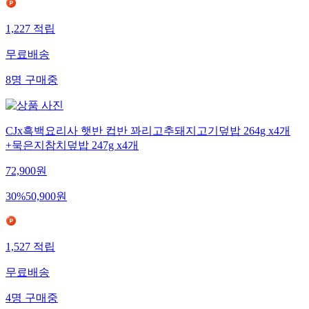
1,227
적립
무료배송
8
명
구매중
CJx흑백요리사 햇반 컵반 꽈리고추돼지고기덮밥 264g x4개
+묵은지참치덮밥 247g x4개
72,900
원
30
%
50,900
원
1,527
적립
무료배송
4
명
구매중