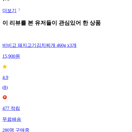
더보기
이 리뷰를 본 유저들이 관심있어 한 상품
비비고 돼지고기김치찌개 460g x3개
15,900
원
4.9
(
8
)
477
적립
무료배송
280
명
구매중