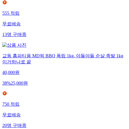
555
적립
무료배송
13
명
구매중
교동 홈파티용 MD픽 BBQ 폭립 1kg, 야들야들 순살 족발 1kg
이거하나로 끝
40,000
원
38
%
25,000
원
750
적립
무료배송
20
명
구매중