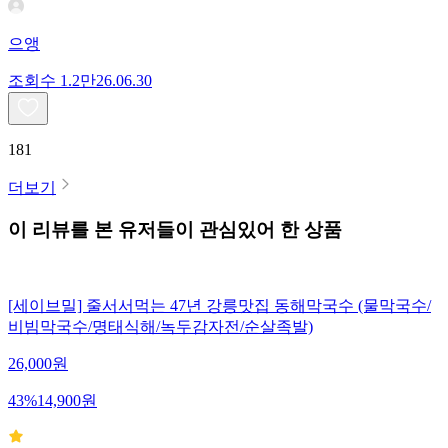
으앵
조회수
1.2만
26.06.30
181
더보기
이 리뷰를 본 유저들이 관심있어 한 상품
[세이브밀] 줄서서먹는 47년 강릉맛집 동해막국수 (물막국수/
비빔막국수/명태식해/녹두감자전/순살족발)
26,000
원
43
%
14,900
원