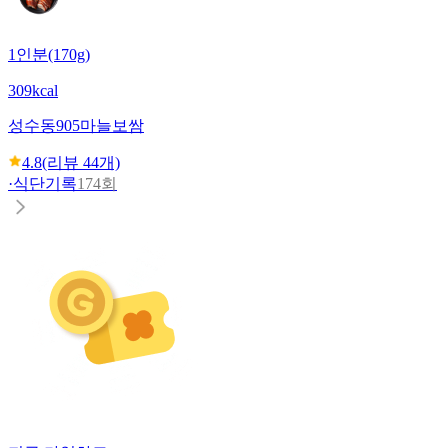
1인분(170g)
309kcal
성수동905
마늘보쌈
4.8
(리뷰
44
개)
·
식단기록
174회