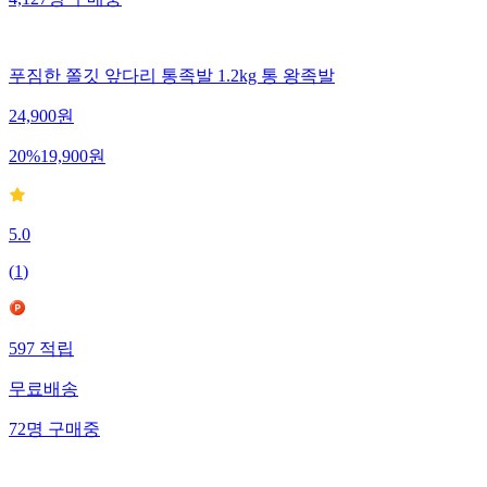
4,127
명
구매중
푸짐한 쫄깃 앞다리 통족발 1.2kg 통 왕족발
24,900
원
20
%
19,900
원
5.0
(
1
)
597
적립
무료배송
72
명
구매중