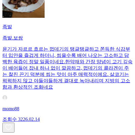
족발
족발.보쌈
윤기가 자르르 흐르는 껍데기의 탱글탱글하고 쫀득한 식감부
터 입안을 즐겁게 하더니, 씹을수록 배어 나오는 고소하고 담
백한 육즙이 정말 일품이네요. ​한약재와 간장 양념이 고기 깊숙
이 배어들어 잡내 하나 없이 깔끔하고, 껍데기의 콜라겐이 주
는 찰진 끈기 덕분에 씹는 맛이 아주 매력적이에요. 살코기는
퍽퍽하지 않고 야들야들하게 결대로 녹아내리며 지방의 고소
함과 환상적인 조화네요
momo88
조회수
32
26.02.14