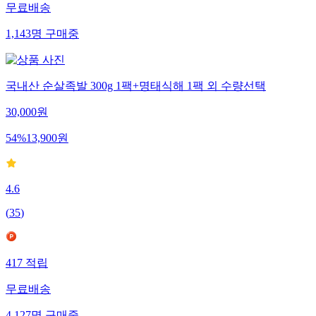
무료배송
1,143
명
구매중
국내산 순살족발 300g 1팩+명태식해 1팩 외 수량선택
30,000
원
54
%
13,900
원
4.6
(
35
)
417
적립
무료배송