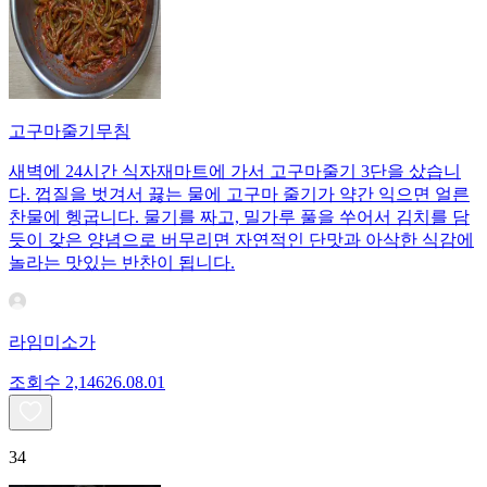
고구마줄기무침
새벽에 24시간 식자재마트에 가서 고구마줄기 3단을 샀습니
다. 껍질을 벗겨서 끓는 물에 고구마 줄기가 약간 익으면 얼른
찬물에 헹굽니다. 물기를 짜고, 밀가루 풀을 쑤어서 김치를 담
듯이 갖은 양념으로 버무리면 자연적인 단맛과 아삭한 식감에
놀라는 맛있는 반찬이 됩니다.
라임미소가
조회수
2,146
26.08.01
34