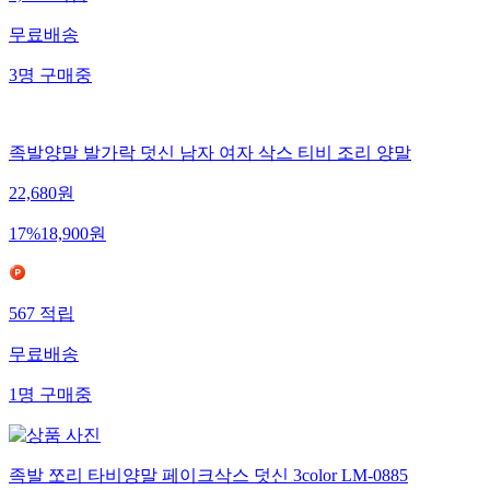
1,230
적립
무료배송
3
명
구매중
족발양말 발가락 덧신 남자 여자 삭스 티비 조리 양말
22,680
원
17
%
18,900
원
567
적립
무료배송
1
명
구매중
족발 쪼리 타비양말 페이크삭스 덧신 3color LM-0885