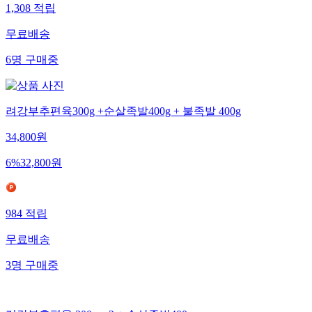
1,308
적립
무료배송
6
명
구매중
려강부추편육300g +순살족발400g + 불족발 400g
34,800
원
6
%
32,800
원
984
적립
무료배송
3
명
구매중