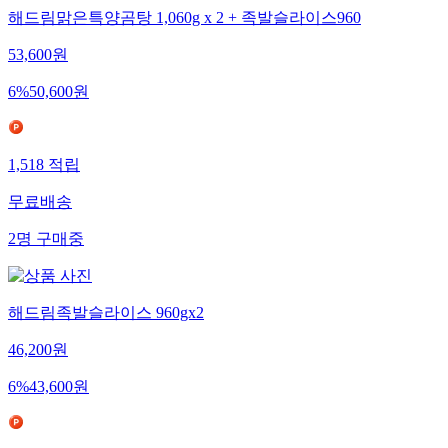
해드림맑은특양곰탕 1,060g x 2 + 족발슬라이스960
53,600
원
6
%
50,600
원
1,518
적립
무료배송
2
명
구매중
해드림족발슬라이스 960gx2
46,200
원
6
%
43,600
원