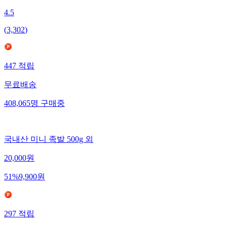
4.5
(
3,302
)
447
적립
무료배송
408,065
명
구매중
국내산 미니 족발 500g 외
20,000
원
51
%
9,900
원
297
적립