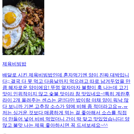
제육비빔밥
배달로 시킨 제육비빔밥인데 혼자먹기엔 양이 진짜 대박입니
다;; 결국 다 못 먹고 다음날까지 먹으려고 따로 남겨두었을 만
큼 혜자로운 양이에요! 뚜껑 열자마자 불향이 훅 나는데 고기
맛이 인위적이지 않고 숯불 맛이라 참 맛있네요~!특히 계란후
라이 2개 올려주는 센스는 굳!! ​다만 밥이랑 야채 양이 워낙 많
다 보니까 기본 고추장 소스가 양에 비해 좀 적더라고요ㅠ.ㅠ
저는 싱거운 것보다 매콤하게 먹는 걸 좋아해서 소스를 직접
더 만들어 넣어 비벼 먹었더니 간이 딱 맞고 맛있었습니다! 양
많고 불맛 나는 제육 좋아하시면 꼭 드셔보세요~^^