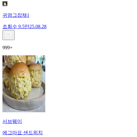
귀염그잡채1
조회수
9.5만
25.08.28
999+
서브웨이
에그마요 샌드위치