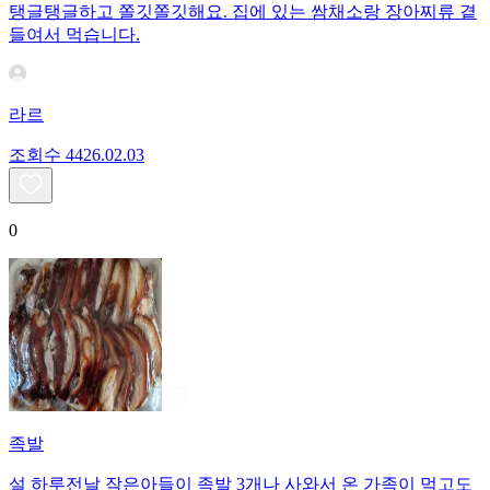
탱글탱글하고 쫄깃쫄깃해요. 집에 있는 쌈채소랑 장아찌류 곁
들여서 먹습니다.
라르
조회수
44
26.02.03
0
족발
설 하루전날 작은아들이 족발 3개나 사와서 온 가족이 먹고도