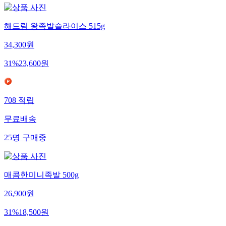
해드림 왕족발슬라이스 515g
34,300
원
31
%
23,600
원
708
적립
무료배송
25
명
구매중
매콤한미니족발 500g
26,900
원
31
%
18,500
원