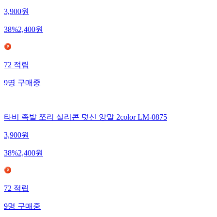
3,900
원
38
%
2,400
원
72
적립
9
명
구매중
타비 족발 쪼리 실리콘 덧신 양말 2color LM-0875
3,900
원
38
%
2,400
원
72
적립
9
명
구매중