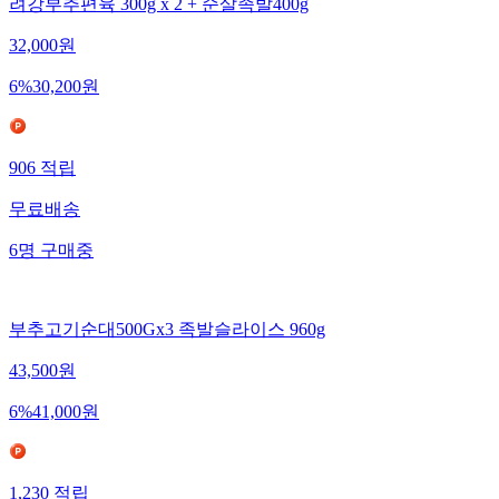
려강부추편육 300g x 2 + 순살족발400g
32,000
원
6
%
30,200
원
906
적립
무료배송
6
명
구매중
부추고기순대500Gx3 족발슬라이스 960g
43,500
원
6
%
41,000
원