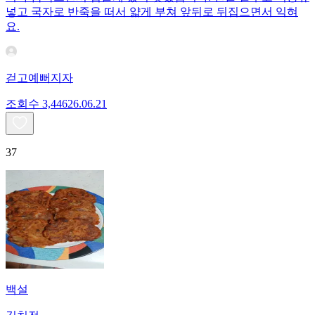
넣고 국자로 반죽을 떠서 얇게 부쳐 앞뒤로 뒤집으면서 익혀
요.
걷고예뻐지자
조회수
3,446
26.06.21
37
백설