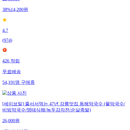
22,900
원
38
%
14,200
원
4.7
(
974
)
426
적립
무료배송
54,191
명
구매중
[세이브밀] 줄서서먹는 47년 강릉맛집 동해막국수 (물막국수/
비빔막국수/명태식해/녹두감자전/순살족발)
26,000
원