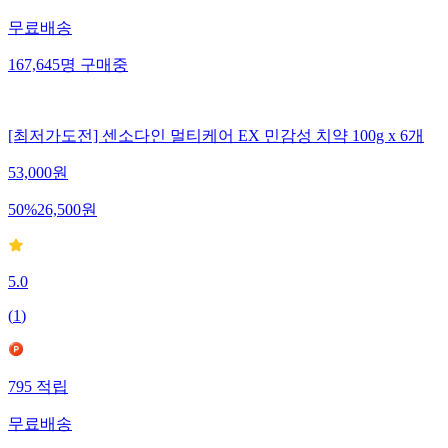
무료배송
167,645
명
구매중
[최저가도전] 센소다인 멀티케어 EX 민감성 치약 100g x 6개
53,000
원
50
%
26,500
원
5.0
(
1
)
795
적립
무료배송