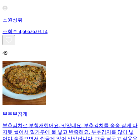
소원성취
조회수
4,666
26.03.14
49
부추부침개
부추김치로 부침개했어요. 맛있네요. 부추김치를 송송 잘게 다
지듯 썰어서 밀가루에 물 넣고 반죽해요. 부추김치를 많이 넣
어야 숨죽으면서 씹을게 있어 맛있답니다. 팬을 달구고 식용유