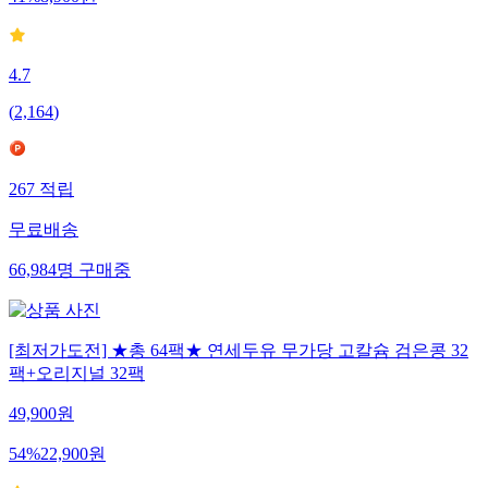
41
%
8,900
원
4.7
(
2,164
)
267
적립
무료배송
66,984
명
구매중
[최저가도전] ★총 64팩★ 연세두유 무가당 고칼슘 검은콩 32
팩+오리지널 32팩
49,900
원
54
%
22,900
원