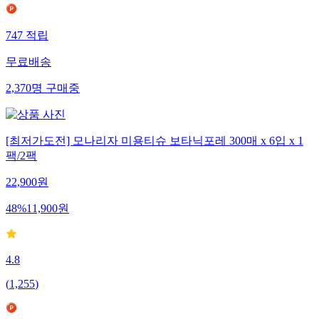
747
적립
무료배송
2,370
명
구매중
[최저가도전] 모나리자 미용티슈 보타닉포레 300매 x 6입 x 1
팩/2팩
22,900
원
48
%
11,900
원
4.8
(
1,255
)