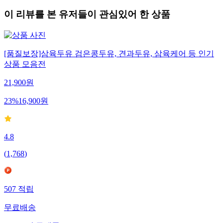
이 리뷰를 본 유저들이 관심있어 한 상품
[품질보장]삼육두유 검은콩두유, 견과두유, 삼육케어 등 인기
상품 모음전
21,900
원
23
%
16,900
원
4.8
(
1,768
)
507
적립
무료배송