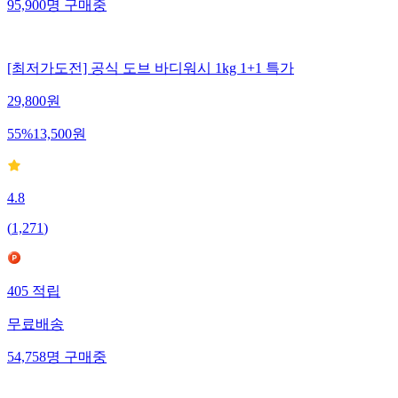
95,900
명
구매중
[최저가도전] 공식 도브 바디워시 1kg 1+1 특가
29,800
원
55
%
13,500
원
4.8
(
1,271
)
405
적립
무료배송
54,758
명
구매중