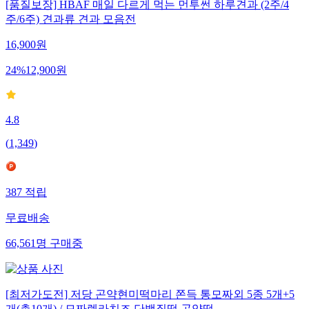
[품질보장] HBAF 매일 다르게 먹는 먼투썬 하루견과 (2주/4
주/6주) 견과류 견과 모음전
16,900
원
24
%
12,900
원
4.8
(
1,349
)
387
적립
무료배송
66,561
명
구매중
[최저가도전] 저당 곤약현미떡마리 쫀득 통모짜외 5종 5개+5