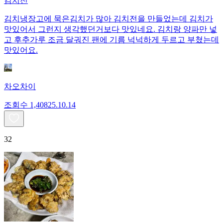
김치전
김치냉장고에 묵은김치가 많아 김치전을 만들었는데 김치가
맛있어서 그런지 생각했던거보다 맛있네요. 김치랑 양파만 넣
고 후추가루 조금 달궈진 팬에 기름 넉넉하게 두르고 부쳤는데
맛있어요.
차오차이
조회수
1,408
25.10.14
32