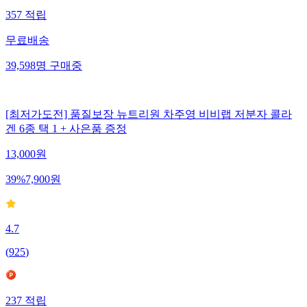
357
적립
무료배송
39,598
명
구매중
[최저가도전] 품질보장 뉴트리원 차주영 비비랩 저분자 콜라
겐 6종 택 1 + 사은품 증정
13,000
원
39
%
7,900
원
4.7
(
925
)
237
적립