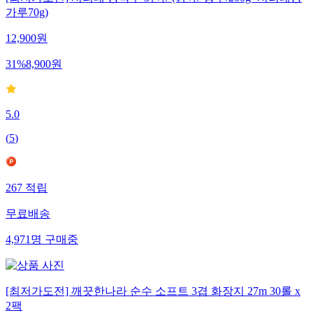
가루70g)
12,900
원
31
%
8,900
원
5.0
(
5
)
267
적립
무료배송
4,971
명
구매중
[최저가도전] 깨끗한나라 순수 소프트 3겹 화장지 27m 30롤 x
2팩