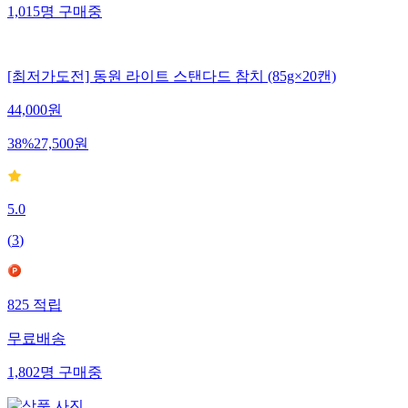
1,015
명
구매중
[최저가도전] 동원 라이트 스탠다드 참치 (85g×20캔)
44,000
원
38
%
27,500
원
5.0
(
3
)
825
적립
무료배송
1,802
명
구매중