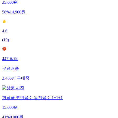
35,600
원
58
%
14,900
원
4.6
(
19
)
447
적립
무료배송
2,466
명
구매중
한닢쿡 코인육수 동전육수 1+1+1
15,000
원