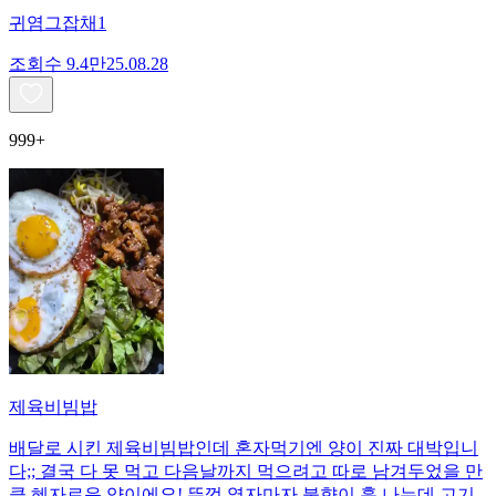
귀염그잡채1
조회수
9.4만
25.08.28
999+
제육비빔밥
배달로 시킨 제육비빔밥인데 혼자먹기엔 양이 진짜 대박입니
다;; 결국 다 못 먹고 다음날까지 먹으려고 따로 남겨두었을 만
큼 혜자로운 양이에요! 뚜껑 열자마자 불향이 훅 나는데 고기