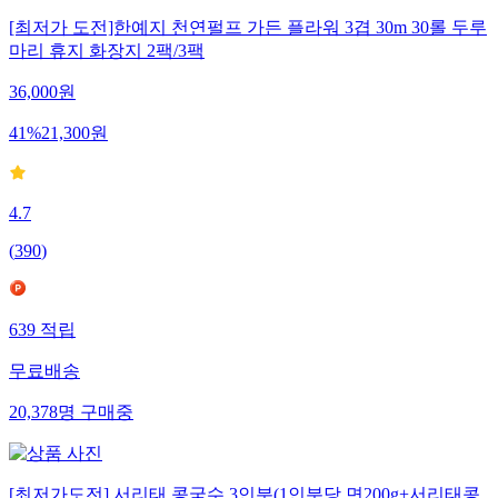
[최저가 도전]한예지 천연펄프 가든 플라워 3겹 30m 30롤 두루
마리 휴지 화장지 2팩/3팩
36,000
원
41
%
21,300
원
4.7
(
390
)
639
적립
무료배송
20,378
명
구매중
[최저가도전] 서리태 콩국수 3인분(1인분당 면200g+서리태콩