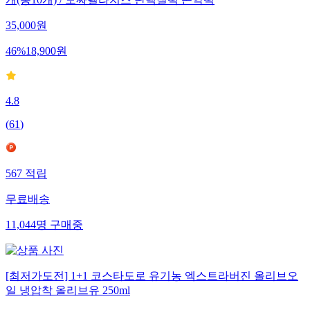
개(총10개) / 모짜렐라치즈 단백질떡 곤약떡
35,000
원
46
%
18,900
원
4.8
(
61
)
567
적립
무료배송
11,044
명
구매중
[최저가도전] 1+1 코스타도로 유기농 엑스트라버진 올리브오
일 냉압착 올리브유 250ml