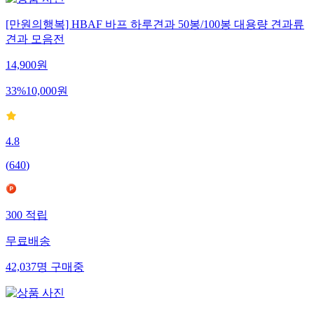
[만원의행복] HBAF 바프 하루견과 50봉/100봉 대용량 견과류
견과 모음전
14,900
원
33
%
10,000
원
4.8
(
640
)
300
적립
무료배송
42,037
명
구매중