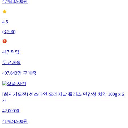
47
%
13,900
원
4.5
(
3,296
)
417
적립
무료배송
407,643
명
구매중
[최저가도전] 센소다인 오리지날 플러스 민감성 치약 100g x 6
개
42,000
원
41
%
24,900
원