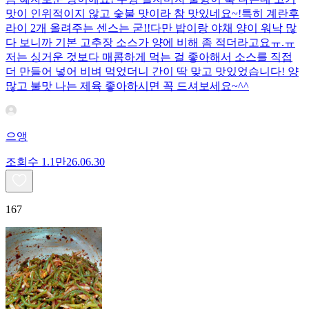
맛이 인위적이지 않고 숯불 맛이라 참 맛있네요~!특히 계란후
라이 2개 올려주는 센스는 굳!! ​다만 밥이랑 야채 양이 워낙 많
다 보니까 기본 고추장 소스가 양에 비해 좀 적더라고요ㅠ.ㅠ
저는 싱거운 것보다 매콤하게 먹는 걸 좋아해서 소스를 직접
더 만들어 넣어 비벼 먹었더니 간이 딱 맞고 맛있었습니다! 양
많고 불맛 나는 제육 좋아하시면 꼭 드셔보세요~^^
으앵
조회수
1.1만
26.06.30
167