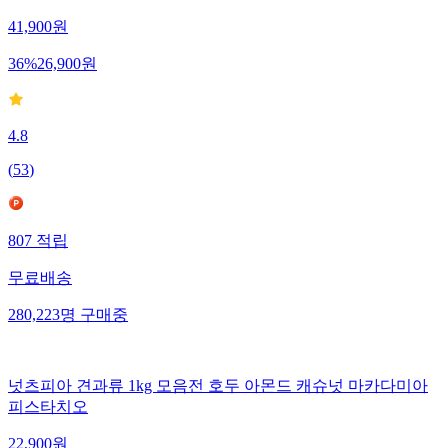
41,900
원
36
%
26,900
원
4.8
(
53
)
807
적립
무료배송
280,223
명
구매중
넛츠피아 견과류 1kg 모음전 호두 아몬드 캐슈넛 마카다미아
피스타치오