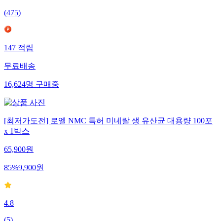
(
475
)
147
적립
무료배송
16,624
명
구매중
[최저가도전] 로엘 NMC 특허 미네랄 생 유산균 대용량 100포
x 1박스
65,900
원
85
%
9,900
원
4.8