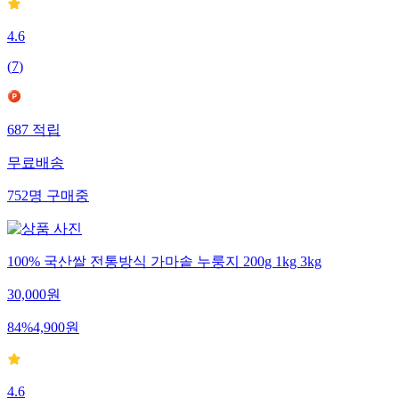
4.6
(
7
)
687
적립
무료배송
752
명
구매중
100% 국산쌀 전통방식 가마솥 누룽지 200g 1kg 3kg
30,000
원
84
%
4,900
원
4.6