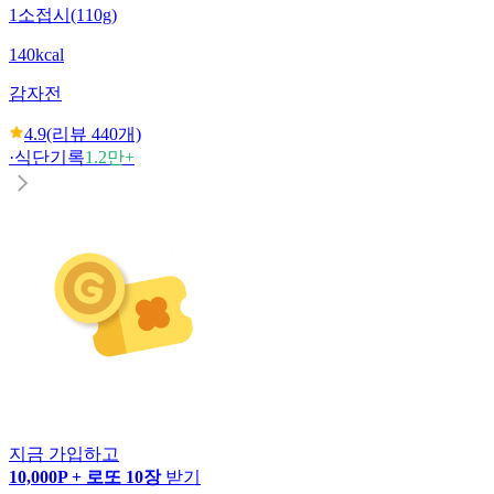
1소접시(110g)
140kcal
감자전
4.9
(리뷰
440
개)
·
식단기록
1.2만+
지금 가입하고
10,000P + 로또 10장
받기