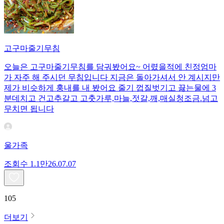
고구마줄기무침
오늘은 고구마줄기무침를 담궈봤어요~ 어렸을적에 친정엄마
가 자주 해 주시던 무침입니다 지금은 돌아가셔서 안 계시지만
제가 비슷하게 훙내를 내 봤어요 줄기 껍질벗기고 끓는물에 3
분데치고 건고추갈고 고춧가루,마늘,젓갈,깨,매실청조금.넘고
무치면 됩니다
울가족
조회수
1.1만
26.07.07
105
더보기