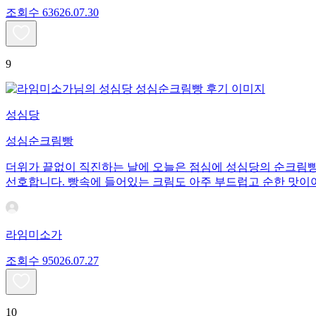
조회수
636
26.07.30
9
성심당
성심순크림빵
더위가 끝없이 직진하는 날에 오늘은 점심에 성심당의 순크림빵으
선호합니다. 빵속에 들어있는 크림도 아주 부드럽고 순한 맛이
라임미소가
조회수
950
26.07.27
10