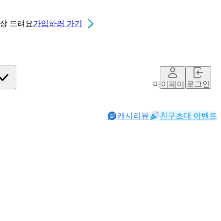
0장
드려요
가입하러 가기
마이페이지
로그인
캐시리뷰
친구초대 이벤트