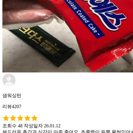
샘워싱턴
리뷰4207
조회수 48
작성일자 26.01.12
부드러운 촉간과 식감이 아주 좋어요. 초콜렛이 듬뿍 뭍혀잇어