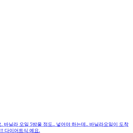
. 바닐라 오일 5방울 정도.. 넣어야 하는데.. 바닐라오일이 도착
!! 다이어트식 예요.