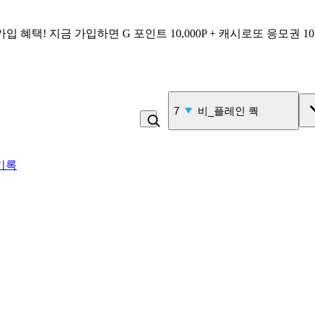
가입 혜택!
지금 가입하면
G 포인트 10,000P + 캐시로또 응모권 1
7
비_플레인 쿽
기록