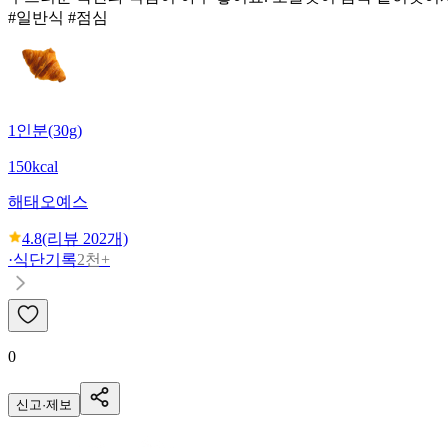
#일반식 #점심
1인분(30g)
150kcal
해태
오예스
4.8
(리뷰
202
개)
·
식단기록
2천+
0
신고·제보