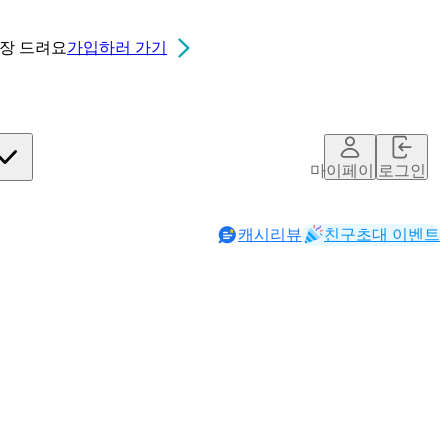
0장
드려요
가입하러 가기
마이페이지
로그인
캐시리뷰
친구초대 이벤트