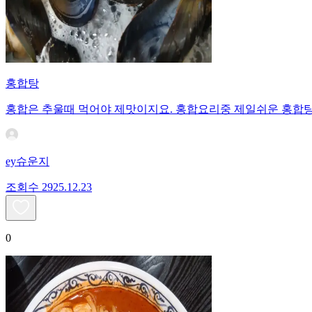
홍합탕
홍합은 추울때 먹어야 제맛이지요. 홍합요리중 제일쉬운 홍합탕
ey슈운지
조회수
29
25.12.23
0