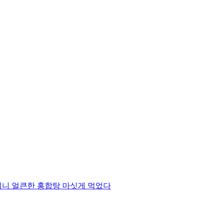
이니 얼큰한 홍합탕 마싯게 먹었다