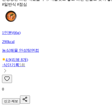
#일반식 #점심
1인분(66g)
290kcal
농심
해물 안성탕면컵
4.9
(리뷰
8
개)
·
식단기록
5회
0
신고·제보