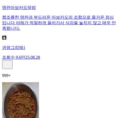
명란아보카도덮밥
짭조름한 명란과 부드러운 아보카도의 조합으로 즐거운 점심
입니다 야채가 적절하게 들어가서 식감을 놓치지 않고 매우 만
족합니다.
귀염그잡채1
조회수
9.6만
25.08.28
999+