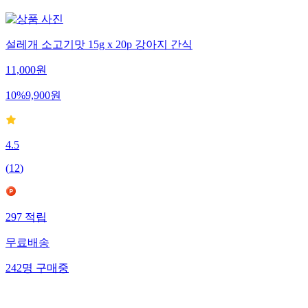
설레개 소고기맛 15g x 20p 강아지 간식
11,000
원
10
%
9,900
원
4.5
(
12
)
297
적립
무료배송
242
명
구매중