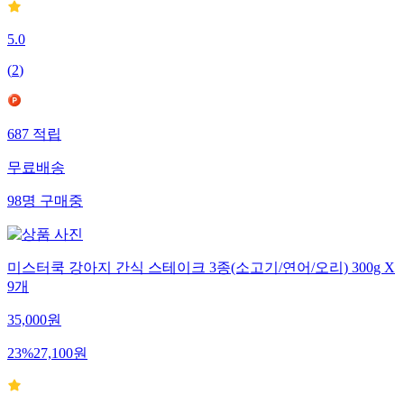
5.0
(
2
)
687
적립
무료배송
98
명
구매중
미스터쿡 강아지 간식 스테이크 3종(소고기/연어/오리) 300g X
9개
35,000
원
23
%
27,100
원