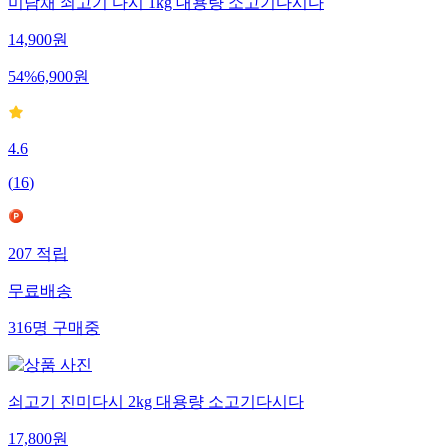
미담채 쇠고기 다시 1kg 대용량 소고기다시다
14,900
원
54
%
6,900
원
4.6
(
16
)
207
적립
무료배송
316
명
구매중
쇠고기 진미다시 2kg 대용량 소고기다시다
17,800
원