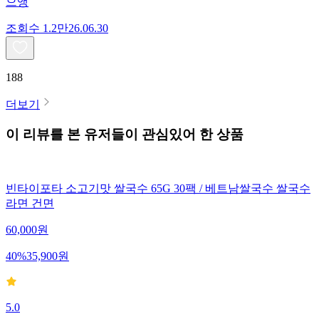
으앵
조회수
1.2만
26.06.30
188
더보기
이 리뷰를 본 유저들이 관심있어 한 상품
빈타이포타 소고기맛 쌀국수 65G 30팩 / 베트남쌀국수 쌀국수
라면 건면
60,000
원
40
%
35,900
원
5.0