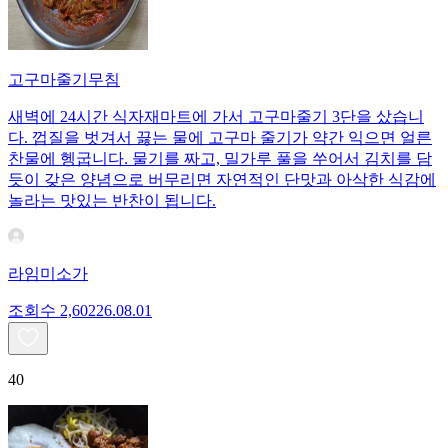
고구마줄기무침
새벽에 24시간 식자재마트에 가서 고구마줄기 3단을 샀습니
다. 껍질을 벗겨서 끓는 물에 고구마 줄기가 약간 익으면 얼른
찬물에 헹굽니다. 물기를 짜고, 밀가루 풀을 쑤어서 김치를 담
듯이 갖은 양념으로 버무리면 자연적인 단맛과 아삭한 식감에
놀라는 맛있는 반찬이 됩니다.
라임미소가
조회수
2,602
26.08.01
40