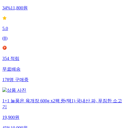
34
%
11,800
원
5.0
(
8
)
354
적립
무료배송
178
명
구매중
1+1 늘품은 육개장 600g x2팩 外(택1) 국내산 파, 푸짐한 소고
기
19,900
원