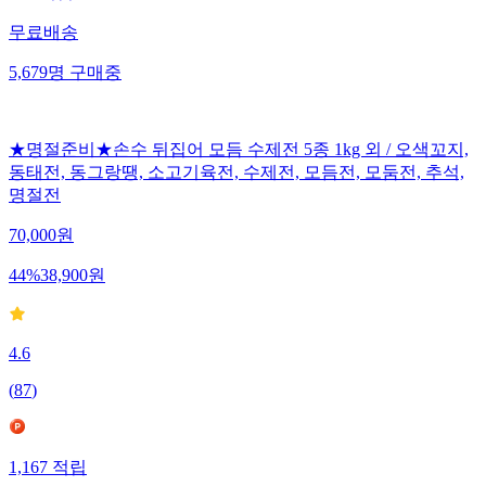
무료배송
5,679
명
구매중
★명절준비★손수 뒤집어 모듬 수제전 5종 1kg 외 / 오색꼬지,
동태전, 동그랑땡, 소고기육전, 수제전, 모듬전, 모둠전, 추석,
명절전
70,000
원
44
%
38,900
원
4.6
(
87
)
1,167
적립