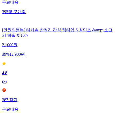
무료배송
395
명
구매중
[만원의행복] 터키츄 반려견 간식 링타입 S 칠면조 &amp; 소고
기 힘줄 X 10개
21,000
원
39
%
12,900
원
4.8
(
8
)
387
적립
무료배송