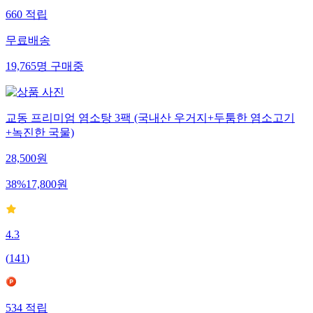
660
적립
무료배송
19,765
명
구매중
교동 프리미엄 염소탕 3팩 (국내산 우거지+두툼한 염소고기
+녹진한 국물)
28,500
원
38
%
17,800
원
4.3
(
141
)
534
적립