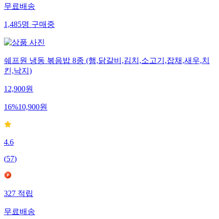
무료배송
1,485
명
구매중
쉐프원 냉동 볶음밥 8종 (햄,닭갈비,김치,소고기,잡채,새우,치
킨,낙지)
12,900
원
16
%
10,900
원
4.6
(
57
)
327
적립
무료배송