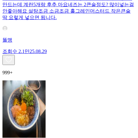
만드는데 계란5개랑 후추 마요네즈는 2큰술정도? 많이넣는걸
안좋아해요 설탕조금 소금조금 홀그레인머스터드 작은큰술
딱 요렇게 넣으면 됩니다.
똘맹
조회수
2.1만
25.08.29
999+