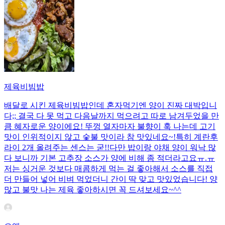
제육비빔밥
배달로 시킨 제육비빔밥인데 혼자먹기엔 양이 진짜 대박입니
다;; 결국 다 못 먹고 다음날까지 먹으려고 따로 남겨두었을 만
큼 혜자로운 양이에요! 뚜껑 열자마자 불향이 훅 나는데 고기
맛이 인위적이지 않고 숯불 맛이라 참 맛있네요~!특히 계란후
라이 2개 올려주는 센스는 굳!! ​다만 밥이랑 야채 양이 워낙 많
다 보니까 기본 고추장 소스가 양에 비해 좀 적더라고요ㅠ.ㅠ
저는 싱거운 것보다 매콤하게 먹는 걸 좋아해서 소스를 직접
더 만들어 넣어 비벼 먹었더니 간이 딱 맞고 맛있었습니다! 양
많고 불맛 나는 제육 좋아하시면 꼭 드셔보세요~^^