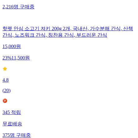
2,216
명
구매중
핫펫 안심 소고기 져키 200g 2개, 국내산, 가수분해 간식, 산책
간식, 노즈워크 간식, 칭찬용 간식, 부드러운 간식
15,000
원
23
%
11,500
원
4.8
(
20
)
345
적립
무료배송
375
명
구매중