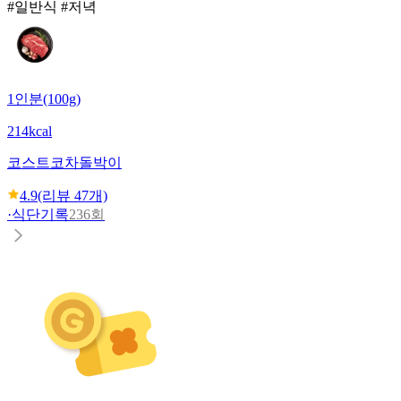
#일반식 #저녁
1인분(100g)
214kcal
코스트코
차돌박이
4.9
(리뷰
47
개)
·
식단기록
236회