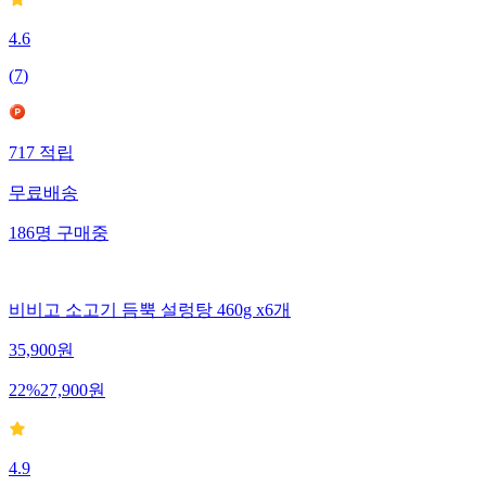
4.6
(
7
)
717
적립
무료배송
186
명
구매중
비비고 소고기 듬뿍 설렁탕 460g x6개
35,900
원
22
%
27,900
원
4.9