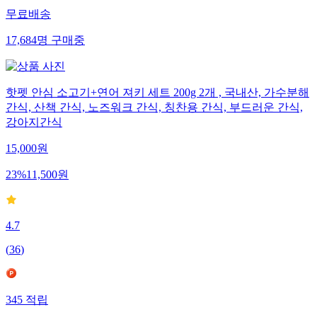
무료배송
17,684
명
구매중
핫펫 안심 소고기+연어 져키 세트 200g 2개 , 국내산, 가수분해
간식, 산책 간식, 노즈워크 간식, 칭찬용 간식, 부드러운 간식,
강아지간식
15,000
원
23
%
11,500
원
4.7
(
36
)
345
적립