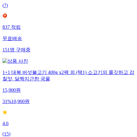
(
7
)
837
적립
무료배송
151
명
구매중
1+1 대복 버섯불고기 400g x2팩 외 (택1) 소고기의 쫄깃하고 감
칠맛, 달짝지근한 국물
15,900
원
31
%
10,900
원
4.6
(
15
)