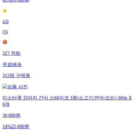
45
%
10,900
원
4.0
(
5
)
327
적립
무료배송
312
명
구매중
미스터쿡 강아지 간식 스테이크 3종(소고기/연어/오리) 300g X
6개
30,000
원
24
%
22,900
원