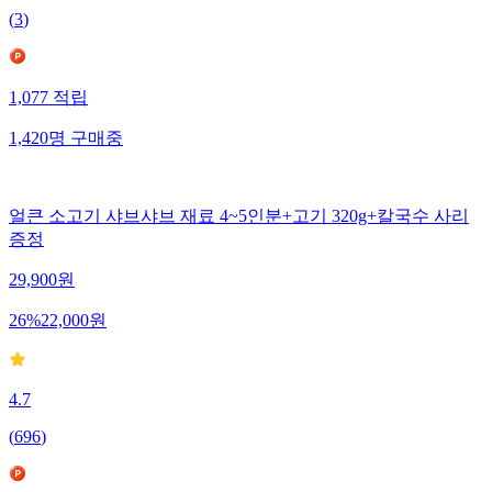
(
3
)
1,077
적립
1,420
명
구매중
얼큰 소고기 샤브샤브 재료 4~5인분+고기 320g+칼국수 사리
증정
29,900
원
26
%
22,000
원
4.7
(
696
)