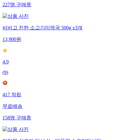
227
명
구매중
비비고 진한 소고기미역국 500g x3개
13,900
원
4.9
(
9
)
417
적립
무료배송
158
명
구매중