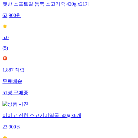
햇반 소프트밀 듬뿍 소고기죽 420g x21개
62,900
원
5.0
(
5
)
1,887
적립
무료배송
51
명
구매중
비비고 진한 소고기미역국 500g x6개
23,900
원