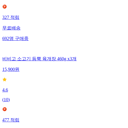
327
적립
무료배송
692
명
구매중
비비고 소고기 듬뿍 육개장 460g x3개
15,900
원
4.6
(
10
)
477
적립