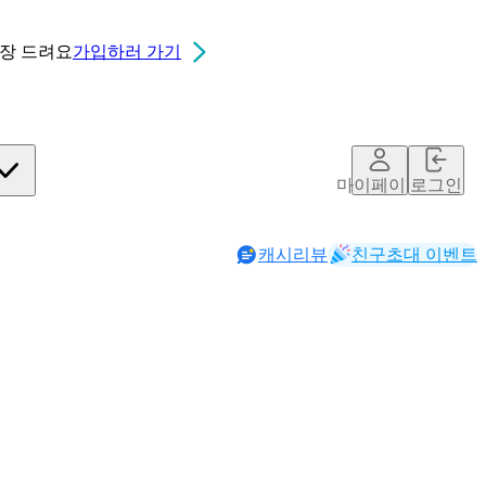
0장
드려요
가입하러 가기
마이페이지
로그인
캐시리뷰
친구초대 이벤트