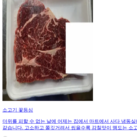
소고기 꽃등심
더위를 피할 수 없는 날에 어제는 집에서 마트에서 사다 냉동실
같습니다. 고소하고 쫄깃거려서 씹을수록 감칠맛이 맴도는 소