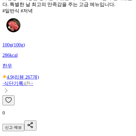
다. 특별한 날 최고의 만족감을 주는 고급 메뉴입니다.
#일반식 #저녁
100g(100g)
286kcal
한우
4.9
(리뷰
267
개)
·
식단기록
4천+
0
신고·제보