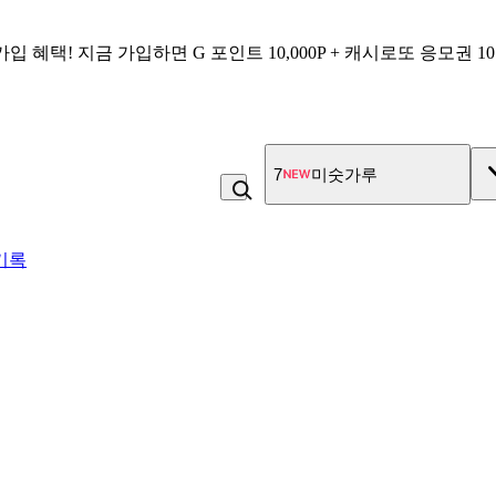
가입 혜택!
지금 가입하면
G 포인트 10,000P + 캐시로또 응모권 1
7
미숫가루
기록