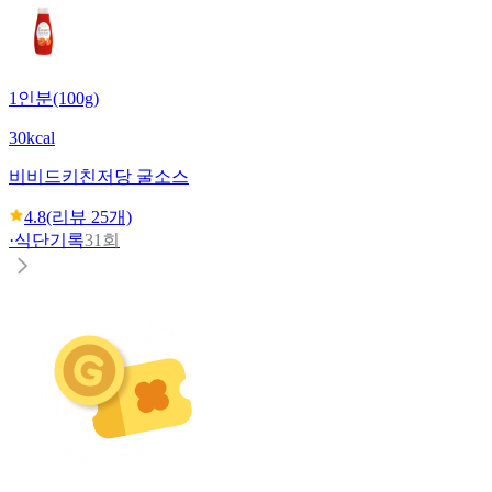
1인분(100g)
30kcal
비비드키친
저당 굴소스
4.8
(리뷰
25
개)
·
식단기록
31회