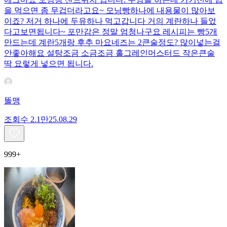
을 먹으면 좀 무겁더라고요~ 모닝빵하나에 내용물이 많아보
이죠? 저거 하나에 두유하나 먹고갑니다 거의 계란하나 들었
다고보면됩니다~ 포만감은 정말 엄청나구요 레시피는 빵5개
만드는데 계란5개랑 후추 마요네즈는 2큰술정도? 많이넣는걸
안좋아해요 설탕조금 소금조금 홀그레인머스터드 작은큰술
딱 요렇게 넣으면 됩니다.
똘맹
조회수
2.1만
25.08.29
999+