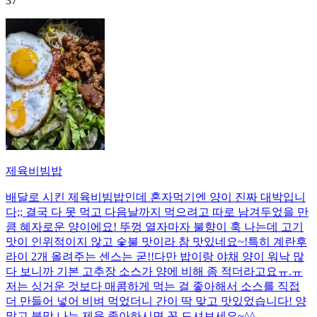
37
제육비빔밥
배달로 시킨 제육비빔밥인데 혼자먹기엔 양이 진짜 대박입니
다;; 결국 다 못 먹고 다음날까지 먹으려고 따로 남겨두었을 만
큼 혜자로운 양이에요! 뚜껑 열자마자 불향이 훅 나는데 고기
맛이 인위적이지 않고 숯불 맛이라 참 맛있네요~!특히 계란후
라이 2개 올려주는 센스는 굳!! ​다만 밥이랑 야채 양이 워낙 많
다 보니까 기본 고추장 소스가 양에 비해 좀 적더라고요ㅠ.ㅠ
저는 싱거운 것보다 매콤하게 먹는 걸 좋아해서 소스를 직접
더 만들어 넣어 비벼 먹었더니 간이 딱 맞고 맛있었습니다! 양
많고 불맛 나는 제육 좋아하시면 꼭 드셔보세요~^^