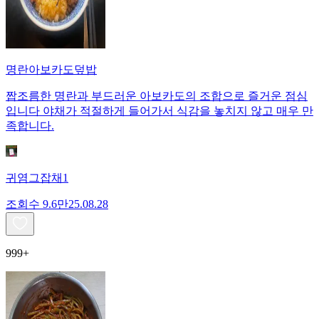
명란아보카도덮밥
짭조름한 명란과 부드러운 아보카도의 조합으로 즐거운 점심
입니다 야채가 적절하게 들어가서 식감을 놓치지 않고 매우 만
족합니다.
귀염그잡채1
조회수
9.6만
25.08.28
999+