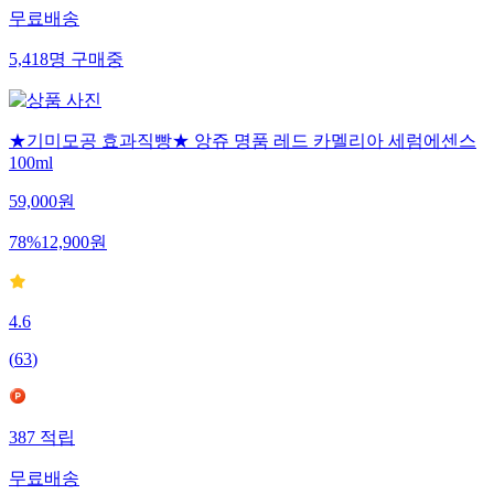
무료배송
5,418
명
구매중
★기미모공 효과직빵★ 앙쥬 명품 레드 카멜리아 세럼에센스
100ml
59,000
원
78
%
12,900
원
4.6
(
63
)
387
적립
무료배송