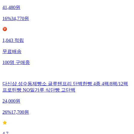
41,480
원
16
%
34,770
원
1,043
적립
무료배송
100
명
구매중
다신샵 성수동제빵소 글루텐프리 단백한빵 4종 4팩/8팩/12팩
프로틴빵 NO밀가루 식단빵 고단백
24,000
원
26
%
17,700
원