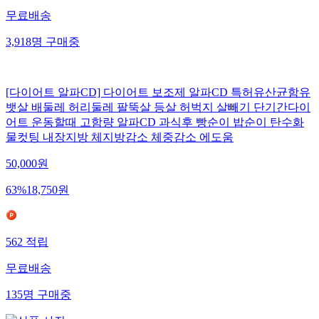
무료배송
3,918
명
구매중
[다이어트 알파CD] 다이어트 보조제 알파CD 특허유산균함유
뱃살 배둘레 허리둘레 팔뚝살 등살 허벅지 살빼기 단기간다이
어트 운동할때 고함량 알파CD 과식후 빵순이 밥순이 탄수화
물컷팅 내장지방 체지방감소 체중감소 에도움
50,000
원
63
%
18,750
원
562
적립
무료배송
135
명
구매중