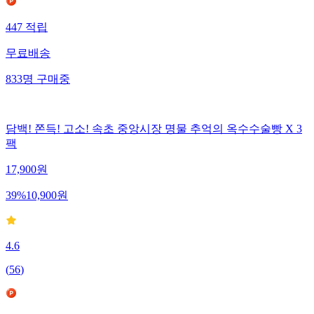
447
적립
무료배송
833
명
구매중
담백! 쫀득! 고소! 속초 중앙시장 명물 추억의 옥수수술빵 X 3
팩
17,900
원
39
%
10,900
원
4.6
(
56
)