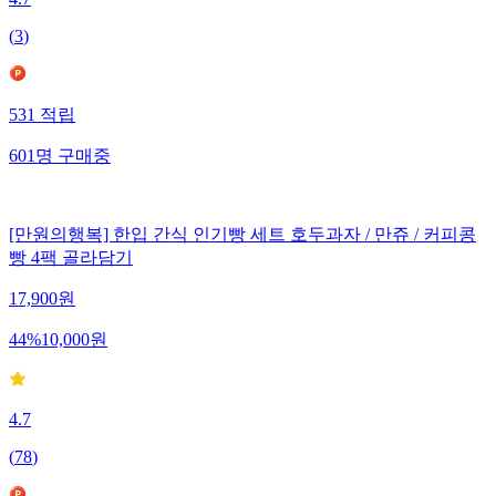
4.7
(
3
)
531
적립
601
명
구매중
[만원의행복] 한입 간식 인기빵 세트 호두과자 / 만쥬 / 커피콩
빵 4팩 골라담기
17,900
원
44
%
10,000
원
4.7
(
78
)