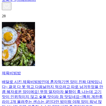
28
제육비빔밥
배달로 시킨 제육비빔밥인데 혼자먹기엔 양이 진짜 대박입니
다;; 결국 다 못 먹고 다음날까지 먹으려고 따로 남겨두었을 만
큼 혜자로운 양이에요! 뚜껑 열자마자 불향이 훅 나는데 고기
맛이 인위적이지 않고 숯불 맛이라 참 맛있네요~!특히 계란후
라이 2개 올려주는 센스는 굳!! ​다만 밥이랑 야채 양이 워낙 많