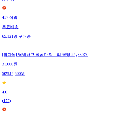
417
적립
무료배송
65,121
명
구매중
[참다올] 담백하고 달콤한 찰보리 팥빵 25gx30개
31,000
원
50
%
15,500
원
4.6
(
172
)