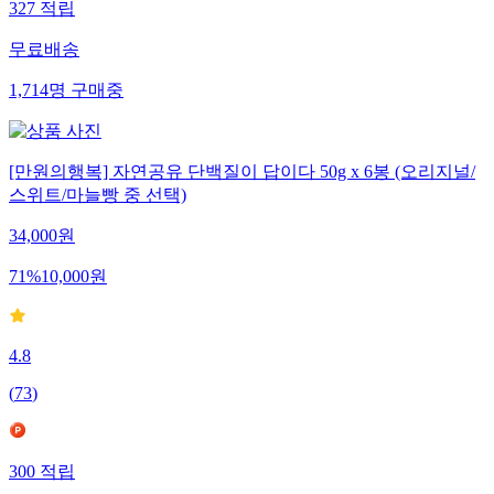
327
적립
무료배송
1,714
명
구매중
[만원의행복] 자연공유 단백질이 답이다 50g x 6봉 (오리지널/
스위트/마늘빵 중 선택)
34,000
원
71
%
10,000
원
4.8
(
73
)
300
적립