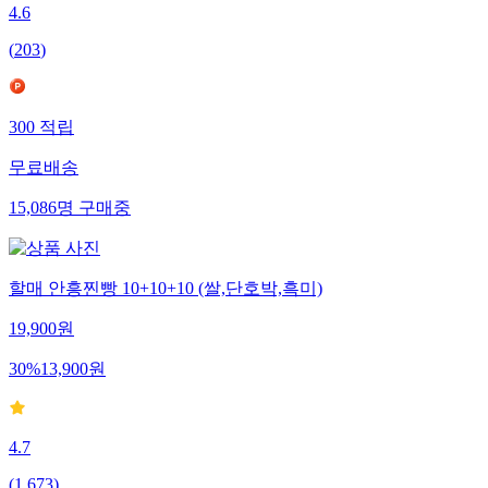
4.6
(
203
)
300
적립
무료배송
15,086
명
구매중
할매 안흥찐빵 10+10+10 (쌀,단호박,흑미)
19,900
원
30
%
13,900
원
4.7
(
1,673
)