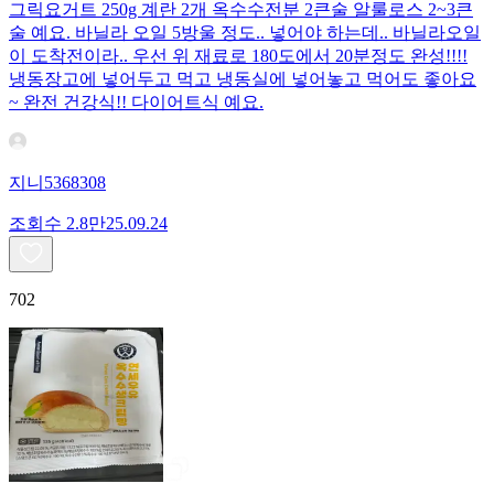
그릭요거트 250g 계란 2개 옥수수전분 2큰술 알룰로스 2~3큰
술 예요. 바닐라 오일 5방울 정도.. 넣어야 하는데.. 바닐라오일
이 도착전이라.. 우선 위 재료로 180도에서 20분정도 완성!!!!
냉동장고에 넣어두고 먹고 냉동실에 넣어놓고 먹어도 좋아요
~ 완전 건강식!! 다이어트식 예요.
지니5368308
조회수
2.8만
25.09.24
702