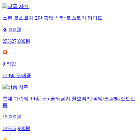
스텐 토스트기 2단 팝업 식빵 토스토기 와이드
36,000
원
23
%
27,600
원
0
적립
129
명
구매중
롯데 기린빵 10종 5+5 골라담기 꿀호떡/단팥빵/크림빵/소보로
등
15,000
원
14
%
12,900
원