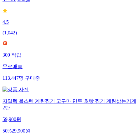
4.5
(
1,042
)
300
적립
무료배송
113,447
명
구매중
자일렉 올스텐 계란찜기 고구마 만두 호빵 찜기 계란삶는기계
2단
59,900
원
50
%
29,900
원