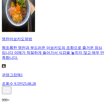
명란아보카도덮밥
짭조름한 명란과 부드러운 아보카도의 조합으로 즐거운 점심
입니다 야채가 적절하게 들어가서 식감을 놓치지 않고 매우 만
족합니다.
귀염그잡채1
조회수
9.5만
25.08.28
999+