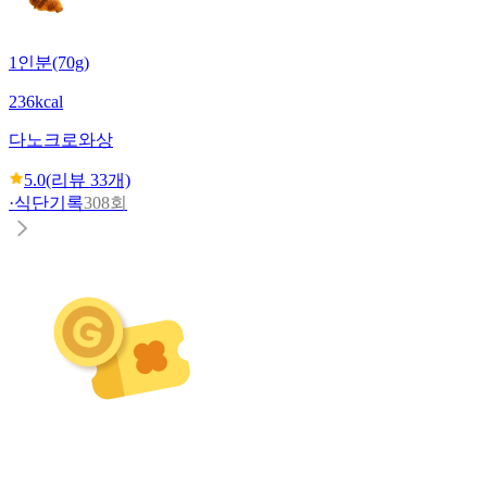
1인분(70g)
236kcal
다노
크로와상
5.0
(리뷰
33
개)
·
식단기록
308회