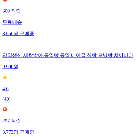
300
적립
무료배송
8,656
명
구매중
당일생산 새싹발아 통밀빵 통밀 베이글 식빵 모닝빵 치아바타
9,900
원
4.6
(
40
)
297
적립
3,773
명
구매중