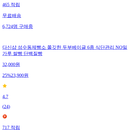
465
적립
무료배송
6,724
명
구매중
다신샵 성수동제빵소 쫄깃한 두부베이글 6종 식단관리 NO밀
가루 쌀빵 단백질빵
32,000
원
25
%
23,900
원
4.7
(
24
)
717
적립