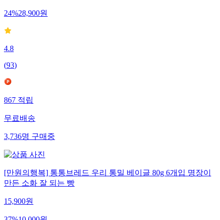
24
%
28,900
원
4.8
(
93
)
867
적립
무료배송
3,736
명
구매중
[만원의행복] 통통브레드 우리 통밀 베이글 80g 6개입 명장이
만든 소화 잘 되는 빵
15,900
원
37
%
10,000
원