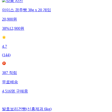
아이스 경주빵 38g x 20 개입
20,900
원
38
%
12,900
원
4.7
(
144
)
387
적립
무료배송
4,516
명
구매중
발효보리건빵(신흥제과 6kg)