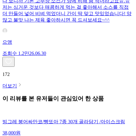
다 보니까 기본 고추장 소스가 양에 비해 좀 적더라고요ㅠ.ㅠ
저는 싱거운 것보다 매콤하게 먹는 걸 좋아해서 소스를 직접
더 만들어 넣어 비벼 먹었더니 간이 딱 맞고 맛있었습니다! 양
많고 불맛 나는 제육 좋아하시면 꼭 드셔보세요~^^
으앵
조회수
1.2만
26.06.30
172
더보기
이 리뷰를 본 유저들이 관심있어 한 상품
빙그레 붕어싸만코/빵또아 7종 30개 골라담기 /아이스크림
38,000
원