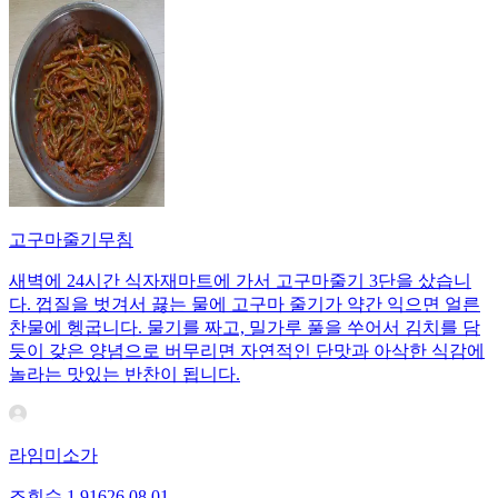
고구마줄기무침
새벽에 24시간 식자재마트에 가서 고구마줄기 3단을 샀습니
다. 껍질을 벗겨서 끓는 물에 고구마 줄기가 약간 익으면 얼른
찬물에 헹굽니다. 물기를 짜고, 밀가루 풀을 쑤어서 김치를 담
듯이 갖은 양념으로 버무리면 자연적인 단맛과 아삭한 식감에
놀라는 맛있는 반찬이 됩니다.
라임미소가
조회수
1,916
26.08.01