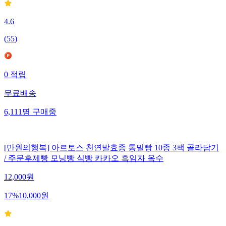
4.6
(
55
)
0
적립
무료배송
6,111
명
구매중
[만원의행복] 아르토스 천연발효종 통밀빵 10종 3팩 골라담기
/ 주문후제빵 모닝빵 식빵 카카오 흑임자 옥수
12,000
원
17
%
10,000
원