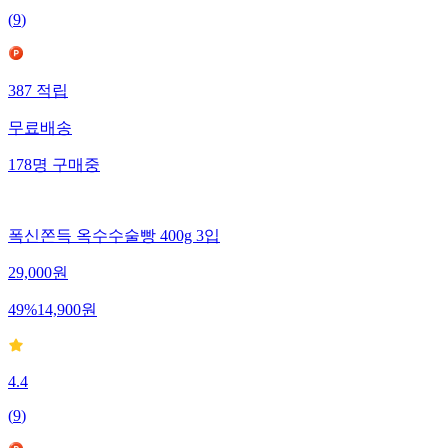
(
9
)
387
적립
무료배송
178
명
구매중
폭신쫀득 옥수수술빵 400g 3입
29,000
원
49
%
14,900
원
4.4
(
9
)