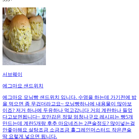
서브웨이
에그마요 샌드위치
에그마요 모닝빵 샌드위치 입니다. 수영을 하는데 가기전에 밥
을 먹으면 좀 무겁더라고요~ 모닝빵하나에 내용물이 많아보
이죠? 저거 하나에 두유하나 먹고갑니다 거의 계란하나 들었
다고보면됩니다~ 포만감은 정말 엄청나구요 레시피는 빵5개
만드는데 계란5개랑 후추 마요네즈는 2큰술정도? 많이넣는걸
안좋아해요 설탕조금 소금조금 홀그레인머스터드 작은큰술
딱 요렇게 넣으면 됩니다.