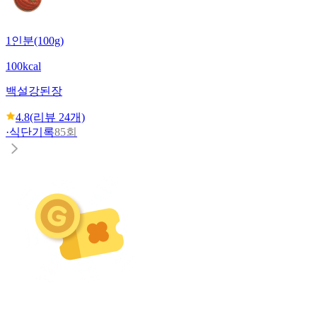
1인분(100g)
100kcal
백설
강된장
4.8
(리뷰
24
개)
·
식단기록
85회