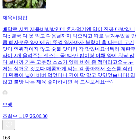
제육비빔밥
배달로 시킨 제육비빔밥인데 혼자먹기엔 양이 진짜 대박입니
다;; 결국 다 못 먹고 다음날까지 먹으려고 따로 남겨두었을 만
큼 혜자로운 양이에요! 뚜껑 열자마자 불향이 훅 나는데 고기
맛이 인위적이지 않고 숯불 맛이라 참 맛있네요~!특히 계란후
라이 2개 올려주는 센스는 굳!! ​다만 밥이랑 야채 양이 워낙 많
다 보니까 기본 고추장 소스가 양에 비해 좀 적더라고요ㅠ.ㅠ
저는 싱거운 것보다 매콤하게 먹는 걸 좋아해서 소스를 직접
더 만들어 넣어 비벼 먹었더니 간이 딱 맞고 맛있었습니다! 양
많고 불맛 나는 제육 좋아하시면 꼭 드셔보세요~^^
으앵
조회수
1.1만
26.06.30
168