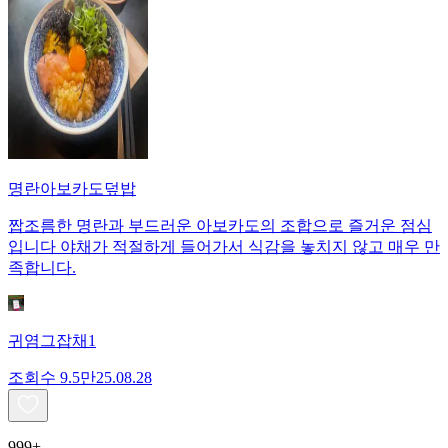
명란아보카도덮밥
짭조름한 명란과 부드러운 아보카도의 조합으로 즐거운 점심
입니다 야채가 적절하게 들어가서 식감을 놓치지 않고 매우 만
족합니다.
귀염그잡채1
조회수
9.5만
25.08.28
999+