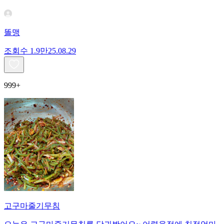
똘맹
조회수
1.9만
25.08.29
999+
고구마줄기무침