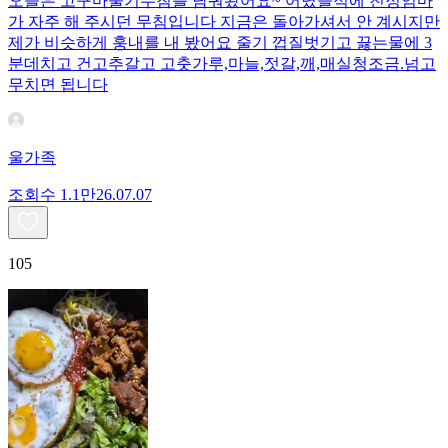
오늘은 고구마줄기무침를 담궈봤어요~ 어렸을적에 친정엄마
가 자주 해 주시던 무침입니다 지금은 돌아가셔서 안 계시지만
제가 비슷하게 훙내를 내 봤어요 줄기 껍질벗기고 끓는물에 3
분데치고 건고추갈고 고춧가루,마늘,젓갈,깨,매실청조금.넘고
무치면 됩니다
울가족
조회수
1.1만
26.07.07
105