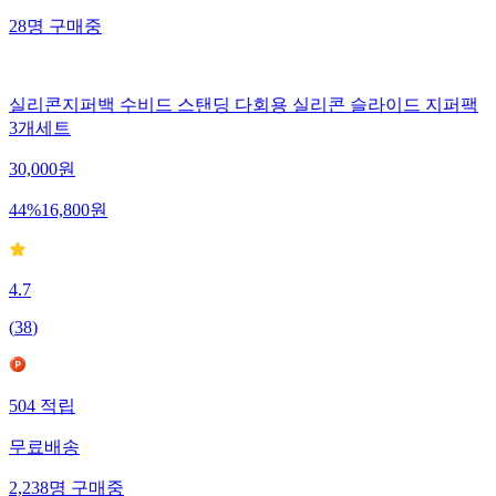
28
명
구매중
실리콘지퍼백 수비드 스탠딩 다회용 실리콘 슬라이드 지퍼팩
3개세트
30,000
원
44
%
16,800
원
4.7
(
38
)
504
적립
무료배송
2,238
명
구매중