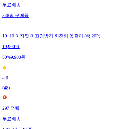
무료배송
348
명
구매중
10+10 이지핏 미끄럼방지 회전형 옷걸이 (총 20P)
19,900
원
50
%
9,900
원
4.6
(
48
)
297
적립
무료배송