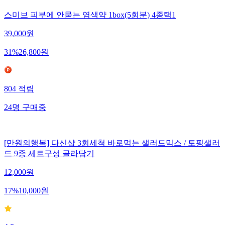
스미브 피부에 안묻는 염색약 1box(5회분) 4종택1
39,000
원
31
%
26,800
원
804
적립
24
명
구매중
[만원의행복] 다신샵 3회세척 바로먹는 샐러드믹스 / 토핑샐러
드 9종 세트구성 골라담기
12,000
원
17
%
10,000
원