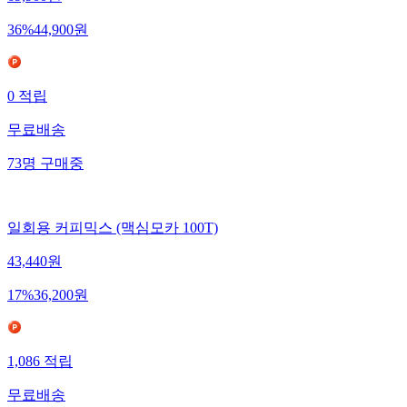
36
%
44,900
원
0
적립
무료배송
73
명
구매중
일회용 커피믹스 (맥심모카 100T)
43,440
원
17
%
36,200
원
1,086
적립
무료배송