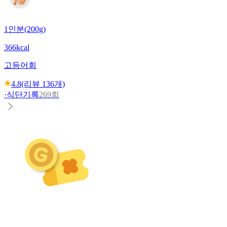
1인분(200g)
366kcal
고등어회
4.8
(리뷰
136
개)
·
식단기록
269회