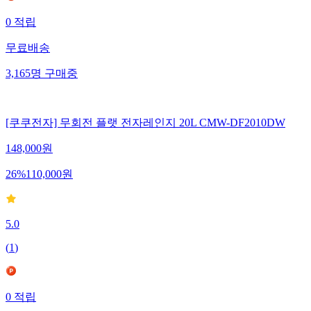
0
적립
무료배송
3,165
명
구매중
[쿠쿠전자] 무회전 플랫 전자레인지 20L CMW-DF2010DW
148,000
원
26
%
110,000
원
5.0
(
1
)
0
적립