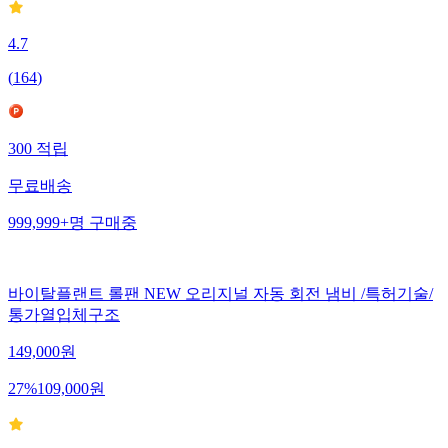
4.7
(
164
)
300
적립
무료배송
999,999+
명
구매중
바이탈플랜트 롤팬 NEW 오리지널 자동 회전 냄비 /특허기술/
통가열입체구조
149,000
원
27
%
109,000
원