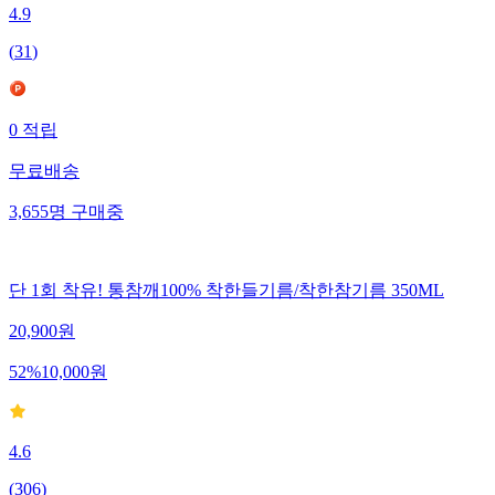
4.9
(
31
)
0
적립
무료배송
3,655
명
구매중
단 1회 착유! 통참깨100% 착한들기름/착한참기름 350ML
20,900
원
52
%
10,000
원
4.6
(
306
)