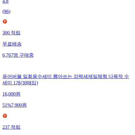
4.8
(
96
)
300
적립
무료배송
6,767
명
구매중
퓨어버블 일회용수세미 뽑아쓰는 강력세제일체형 다목적 수
세미 1개(30매입)
16,000
원
51
%
7,900
원
237
적립