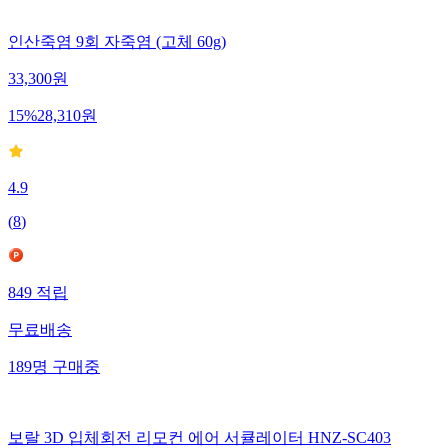
인산죽염 9회 자죽염 (고체 60g)
33,300
원
15
%
28,310
원
4.9
(
8
)
849
적립
무료배송
189
명
구매중
보랄 3D 입체회전 리모컨 에어 서큘레이터 HNZ-SC403