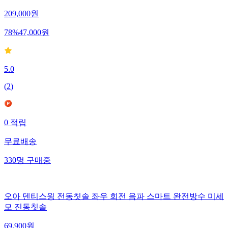
209,000
원
78
%
47,000
원
5.0
(
2
)
0
적립
무료배송
330
명
구매중
오아 덴티스윙 전동칫솔 좌우 회전 음파 스마트 완전방수 미세
모 진동칫솔
69,900
원