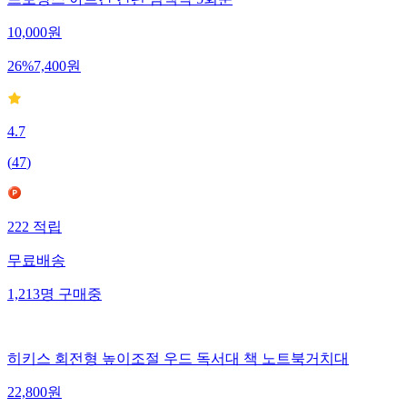
10,000
원
26
%
7,400
원
4.7
(
47
)
222
적립
무료배송
1,213
명
구매중
히키스 회전형 높이조절 우드 독서대 책 노트북거치대
22,800
원