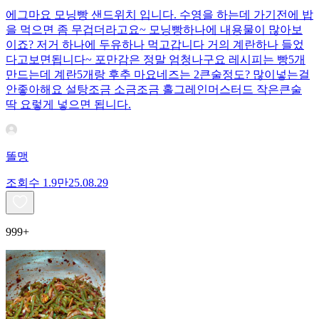
에그마요 모닝빵 샌드위치 입니다. 수영을 하는데 가기전에 밥
을 먹으면 좀 무겁더라고요~ 모닝빵하나에 내용물이 많아보
이죠? 저거 하나에 두유하나 먹고갑니다 거의 계란하나 들었
다고보면됩니다~ 포만감은 정말 엄청나구요 레시피는 빵5개
만드는데 계란5개랑 후추 마요네즈는 2큰술정도? 많이넣는걸
안좋아해요 설탕조금 소금조금 홀그레인머스터드 작은큰술
딱 요렇게 넣으면 됩니다.
똘맹
조회수
1.9만
25.08.29
999+