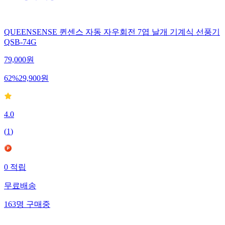
QUEENSENSE 퀸센스 자동 자우회전 7엽 날개 기계식 선풍기
QSB-74G
79,000
원
62
%
29,900
원
4.0
(
1
)
0
적립
무료배송
163
명
구매중