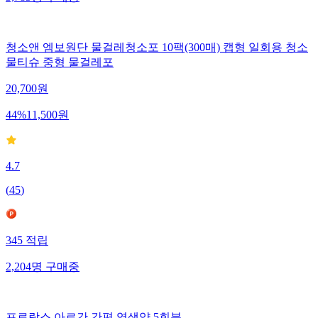
청소앤 엠보원단 물걸레청소포 10팩(300매) 캡형 일회용 청소
물티슈 중형 물걸레포
20,700
원
44
%
11,500
원
4.7
(
45
)
345
적립
2,204
명
구매중
프로랑스 아르간 간편 염색약 5회분