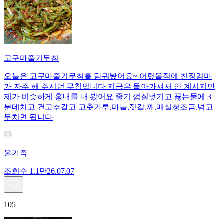
고구마줄기무침
오늘은 고구마줄기무침를 담궈봤어요~ 어렸을적에 친정엄마
가 자주 해 주시던 무침입니다 지금은 돌아가셔서 안 계시지만
제가 비슷하게 훙내를 내 봤어요 줄기 껍질벗기고 끓는물에 3
분데치고 건고추갈고 고춧가루,마늘,젓갈,깨,매실청조금.넘고
무치면 됩니다
울가족
조회수
1.1만
26.07.07
105