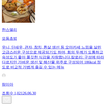
한스델리
모둠초밥
우니, 단새우, 관자, 참치, 흰살 생선 등 오마카세 느낌을 살린
고급스러운 구성으로 제공되기도 하며, 회의 두께가 도톰하고
숙성도가 좋아 쫄깃한 식감을 자랑합니다.칼로리: 구성에 따라
다르지만 가벼운 생선 및 해산물 위주로 구성되어 186kcal 정
도로 비교적 가볍게 즐길 수 있는 메뉴
랑이아
조회수
1,021
26.06.30