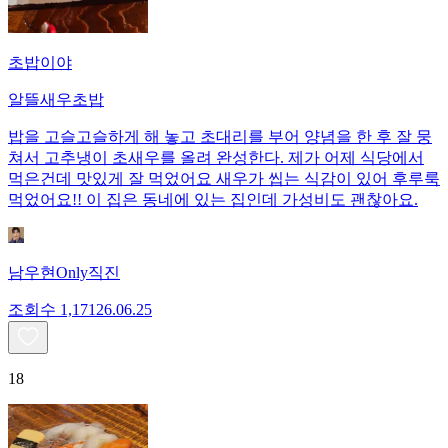
초밥이야
알뜰새우초밥
밥을 고슬고슬하게 해 놓고 초대리를 부어 양념을 한 후 잘 뭉
쳐서 고추냉이 초새우를 올려 완성한다. 제가 어제 식당에서
먹은건데 맛있게 잘 먹었어요 새우가 씹는 식감이 있어 후루룩
먹었어요!! 이 집은 동네에 있는 집인데 가성비도 괜찮아요.
남우현Only직진
조회수
1,171
26.06.25
18