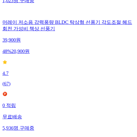
1,023
명
구매중
머레이 저소음 강력풍량 BLDC 탁상형 선풍기 각도조절 헤드
회전 가성비 책상 선풍기
39,900
원
48
%
20,900
원
4.7
(
67
)
0
적립
무료배송
5,936
명
구매중