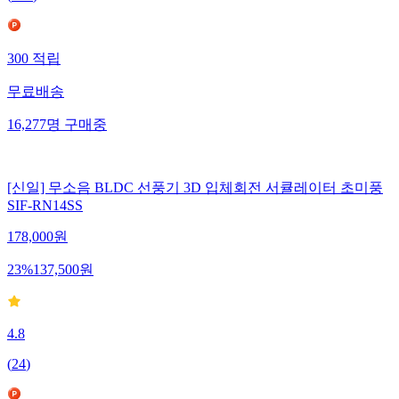
300
적립
무료배송
16,277
명
구매중
[신일] 무소음 BLDC 선풍기 3D 입체회전 서큘레이터 초미풍
SIF-RN14SS
178,000
원
23
%
137,500
원
4.8
(
24
)