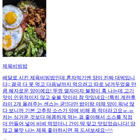
제육비빔밥
배달로 시킨 제육비빔밥인데 혼자먹기엔 양이 진짜 대박입니
다;; 결국 다 못 먹고 다음날까지 먹으려고 따로 남겨두었을 만
큼 혜자로운 양이에요! 뚜껑 열자마자 불향이 훅 나는데 고기
맛이 인위적이지 않고 숯불 맛이라 참 맛있네요~!특히 계란후
라이 2개 올려주는 센스는 굳!! ​다만 밥이랑 야채 양이 워낙 많
다 보니까 기본 고추장 소스가 양에 비해 좀 적더라고요ㅠ.ㅠ
저는 싱거운 것보다 매콤하게 먹는 걸 좋아해서 소스를 직접
더 만들어 넣어 비벼 먹었더니 간이 딱 맞고 맛있었습니다! 양
많고 불맛 나는 제육 좋아하시면 꼭 드셔보세요~^^