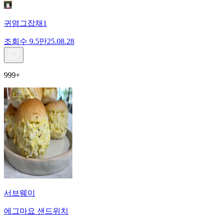
귀염그잡채1
조회수
9.5만
25.08.28
999+
서브웨이
에그마요 샌드위치