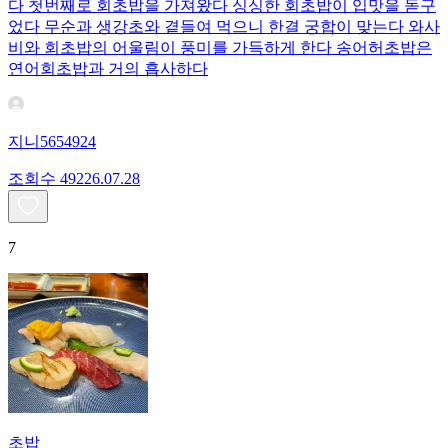
다 첫번째로 회초밥을 가져왔다 싱싱한 회초밥이 입맛을 돋구
었다 무순과 생강초와 곁들여 먹으니 한결 궁합이 맞는다 와사
비와 회초밥의 어울림이 풍미를 가득하게 한다 송어허초밥은
연어회초밥과 거의 흡사하다
지니5654924
조회수
492
26.07.28
7
초밥