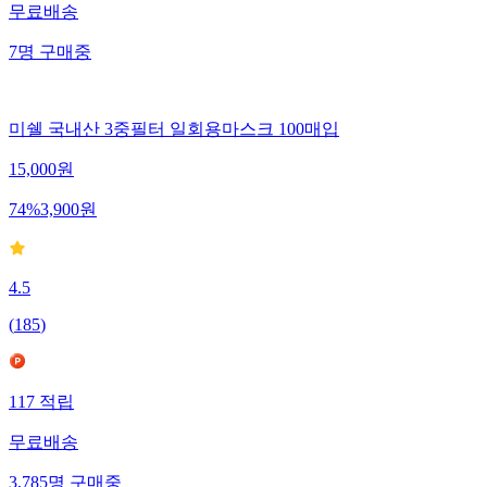
무료배송
7
명
구매중
미쉘 국내산 3중필터 일회용마스크 100매입
15,000
원
74
%
3,900
원
4.5
(
185
)
117
적립
무료배송
3,785
명
구매중