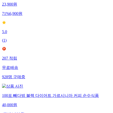
23,900
원
71
%
6,900
원
5.0
(
1
)
207
적립
무료배송
928
명
구매중
100포 빼다방 블랙 다이어트 가르시니아 커피 순수식품
40,000
원