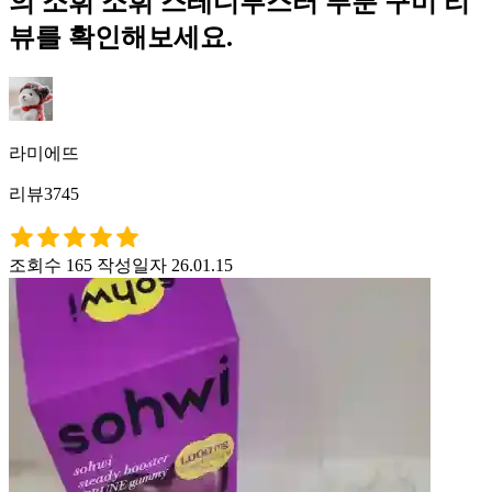
의 소휘 소휘 스테디부스터 푸룬 구미 리
뷰를 확인해보세요.
라미에뜨
리뷰3745
조회수 165
작성일자 26.01.15