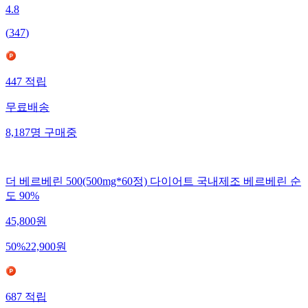
4.8
(
347
)
447
적립
무료배송
8,187
명
구매중
더 베르베린 500(500mg*60정) 다이어트 국내제조 베르베린 순
도 90%
45,800
원
50
%
22,900
원
687
적립