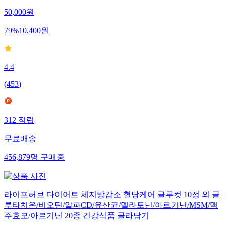
50,000
원
79
%
10,400
원
4.4
(
453
)
312
적립
무료배송
456,879
명
구매중
라이프허브 다이어트 체지방감소 혈당케어 글루컷 10정 외 글
루타치온/비오틴/알파CD/유산균/멜라토닌/아르기닌/MSM/맥
주효모/아르기닌 20종 건강식품 골라담기