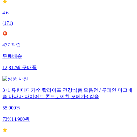
4.6
(
171
)
477
적립
무료배송
12,812
명
구매중
3+1 유한메디카/엔탑라이프 건강식품 모음전 / 루테인 마그네
슘 바나바 다이어트 콘드로이친 오메가3 칼슘
55,900
원
73
%
14,900
원