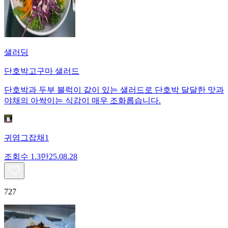
샐러딩
단호박고구마 샐러드
단호박과 두부 블럭이 같이 있는 샐러드로 단호박 달달한 맛과
야채의 아싹이는 식감이 매우 조화롭습니다.
귀염그잡채1
조회수
1.3만
25.08.28
727