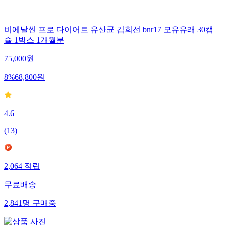
비에날씬 프로 다이어트 유산균 김희선 bnr17 모유유래 30캡
슐 1박스 1개월분
75,000
원
8
%
68,800
원
4.6
(
13
)
2,064
적립
무료배송
2,841
명
구매중