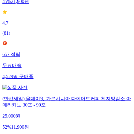
45
%
21,900
원
4.7
(
81
)
657
적립
무료배송
4,529
명
구매중
(반값세일) 올데이잇 가르시니아 다이어트커피 체지방감소 아
메리카노 30포 - 90포
25,000
원
52
%
11,900
원