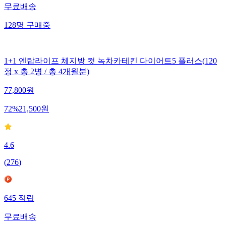
무료배송
128
명
구매중
1+1 엔탑라이프 체지방 컷 녹차카테킨 다이어트5 플러스(120
정 x 총 2병 / 총 4개월분)
77,800
원
72
%
21,500
원
4.6
(
276
)
645
적립
무료배송