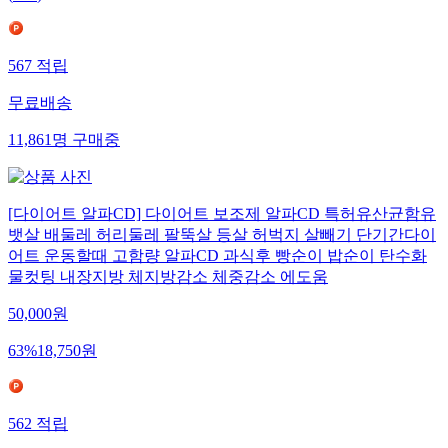
567
적립
무료배송
11,861
명
구매중
[다이어트 알파CD] 다이어트 보조제 알파CD 특허유산균함유
뱃살 배둘레 허리둘레 팔뚝살 등살 허벅지 살빼기 단기간다이
어트 운동할때 고함량 알파CD 과식후 빵순이 밥순이 탄수화
물컷팅 내장지방 체지방감소 체중감소 에도움
50,000
원
63
%
18,750
원
562
적립