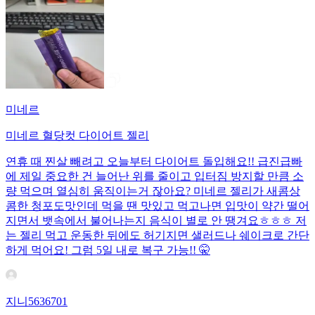
미네르
미네르 혈당컷 다이어트 젤리
연휴 때 찐살 빼려고 오늘부터 다이어트 돌입해요!! 급진급빠
에 제일 중요한 건 늘어난 위를 줄이고 입터짐 방지할 만큼 소
량 먹으며 열심히 움직이는거 잖아요? 미네르 젤리가 새콤상
콤한 청포도맛인데 먹을 땐 맛있고 먹고나면 입맛이 약간 떨어
지면서 뱃속에서 불어나는지 음식이 별로 안 땡겨요ㅎㅎㅎ 저
는 젤리 먹고 운동한 뒤에도 허기지면 샐러드나 쉐이크로 간단
하게 먹어요! 그럼 5일 내로 복구 가능!! 🤫
지니5636701