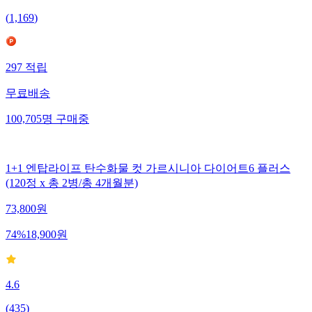
(
1,169
)
297
적립
무료배송
100,705
명
구매중
1+1 엔탑라이프 탄수화물 컷 가르시니아 다이어트6 플러스
(120정 x 총 2병/총 4개월분)
73,800
원
74
%
18,900
원
4.6
(
435
)