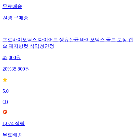
무료배송
24
명
구매중
프로바이오틱스 다이어트 생유산균 바이오틱스 골드 보장 캡
슐 체지방컷 식약청인정
45,000
원
20
%
35,800
원
5.0
(
1
)
1,074
적립