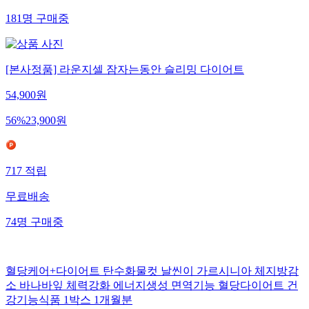
무료배송
181
명
구매중
[본사정품] 라운지셀 잠자는동안 슬리밍 다이어트
54,900
원
56
%
23,900
원
717
적립
무료배송
74
명
구매중
혈당케어+다이어트 탄수화물컷 날씬이 가르시니아 체지방감
소 바나바잎 체력강화 에너지생성 면역기능 혈당다이어트 건
강기능식품 1박스 1개월분