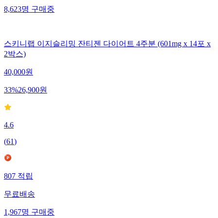
8,623
명
구매중
스키니랩 이지슬리밍 잔티젠 다이어트 4주분 (601mg x 14포 x
2박스)
40,000
원
33
%
26,900
원
4.6
(
61
)
807
적립
무료배송
1,967
명
구매중