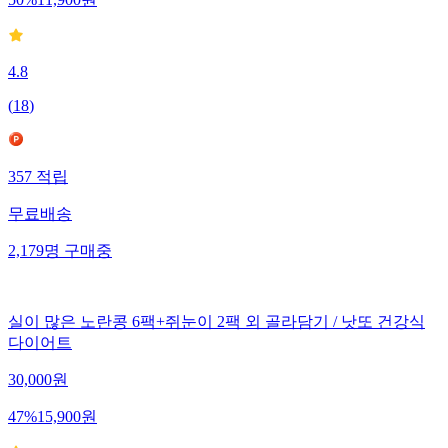
4.8
(
18
)
357
적립
무료배송
2,179
명
구매중
실이 많은 노란콩 6팩+쥐눈이 2팩 외 골라담기 / 낫또 건강식
다이어트
30,000
원
47
%
15,900
원