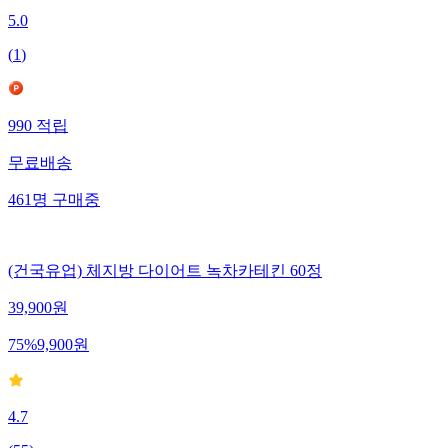
5.0
(
1
)
990
적립
무료배송
461
명
구매중
(건국유업) 체지방 다이어트 녹차카테킨 60정
39,900
원
75
%
9,900
원
4.7