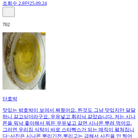
조회수
2.8만
25.09.24
702
단호박
맛있는 밤호박이 보여서 쪄줬어요. 찐것도 그냥 맛있지만 달달
하니 갈고싶더라구요. 우유넣고 휘리닉 갈았습니다. 저는 시나
몬을 워낙 좋아해서 뭐든 우유넣고 갈면 시나몬 뿌려 먹어요.
그러면 우리집 식탁이 바로 스타빡스가 되는 매직이 펼쳐집니
다~사진은 시나몬 뿌리기전.뿌리고는 급해서 사진을 안 찍어