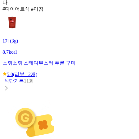
다
#다이어트식 #아침
1개(3g)
8.7kcal
소휘
소휘 스테디부스터 푸룬 구미
5.0
(리뷰
12
개)
·
식단기록
11회