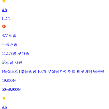
4.8
(
127
)
477
적립
무료배송
11,178
명
구매중
[품질보장] 볶음땅콩 100% 무설탕 다이어트 피넛버터 땅콩잼
19,800
원
50
%
9,900
원
4.6