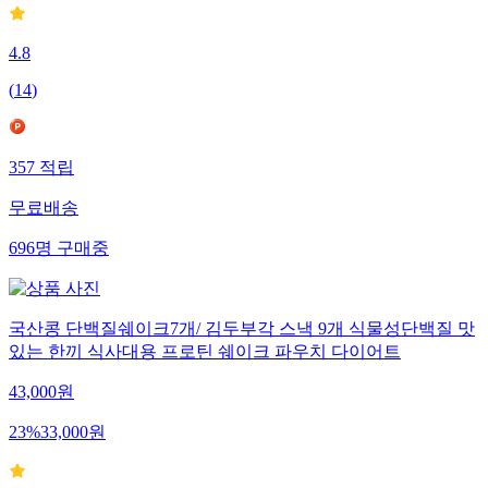
4.8
(
14
)
357
적립
무료배송
696
명
구매중
국산콩 단백질쉐이크7개/ 김두부각 스낵 9개 식물성단백질 맛
있는 한끼 식사대용 프로틴 쉐이크 파우치 다이어트
43,000
원
23
%
33,000
원