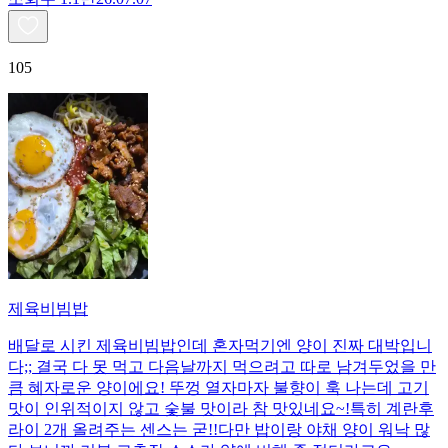
105
제육비빔밥
배달로 시킨 제육비빔밥인데 혼자먹기엔 양이 진짜 대박입니
다;; 결국 다 못 먹고 다음날까지 먹으려고 따로 남겨두었을 만
큼 혜자로운 양이에요! 뚜껑 열자마자 불향이 훅 나는데 고기
맛이 인위적이지 않고 숯불 맛이라 참 맛있네요~!특히 계란후
라이 2개 올려주는 센스는 굳!! ​다만 밥이랑 야채 양이 워낙 많