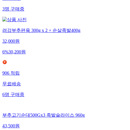
3
명
구매중
려강부추편육 300g x 2 + 순살족발400g
32,000
원
6
%
30,200
원
906
적립
무료배송
6
명
구매중
부추고기순대500Gx3 족발슬라이스 960g
43,500
원