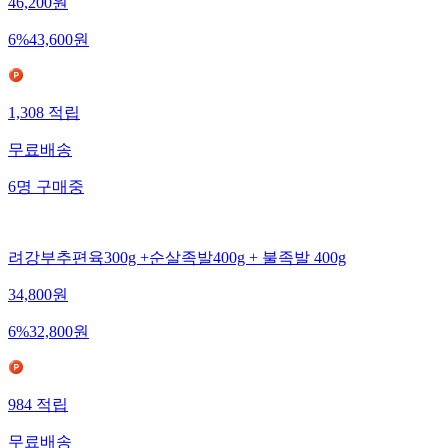
46,200
원
6
%
43,600
원
1,308
적립
무료배송
6
명
구매중
려강부추편육300g +순살족발400g + 불족발 400g
34,800
원
6
%
32,800
원
984
적립
무료배송