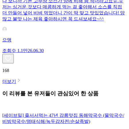
다 보니까 기본 고추장 소스가 양에 비해 좀 적더라고요ㅠ.ㅠ
저는 싱거운 것보다 매콤하게 먹는 걸 좋아해서 소스를 직접
더 만들어 넣어 비벼 먹었더니 간이 딱 맞고 맛있었습니다! 양
많고 불맛 나는 제육 좋아하시면 꼭 드셔보세요~^^
으앵
조회수
1.1만
26.06.30
168
더보기
이 리뷰를 본 유저들이 관심있어 한 상품
[세이브밀] 줄서서먹는 47년 강릉맛집 동해막국수 (물막국수/
비빔막국수/명태식해/녹두감자전/순살족발)