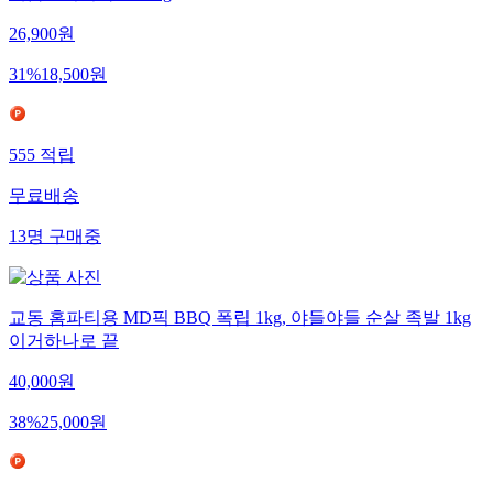
26,900
원
31
%
18,500
원
555
적립
무료배송
13
명
구매중
교동 홈파티용 MD픽 BBQ 폭립 1kg, 야들야들 순살 족발 1kg
이거하나로 끝
40,000
원
38
%
25,000
원