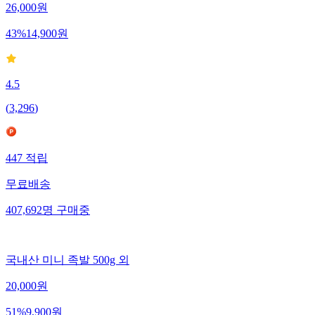
26,000
원
43
%
14,900
원
4.5
(
3,296
)
447
적립
무료배송
407,692
명
구매중
국내산 미니 족발 500g 외
20,000
원
51
%
9,900
원