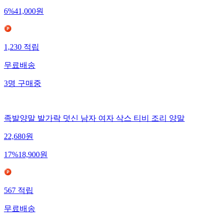
6
%
41,000
원
1,230
적립
무료배송
3
명
구매중
족발양말 발가락 덧신 남자 여자 삭스 티비 조리 양말
22,680
원
17
%
18,900
원
567
적립
무료배송