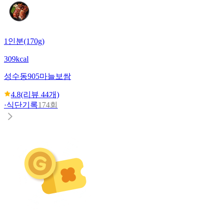
1인분(170g)
309kcal
성수동905
마늘보쌈
4.8
(리뷰
44
개)
·
식단기록
174회