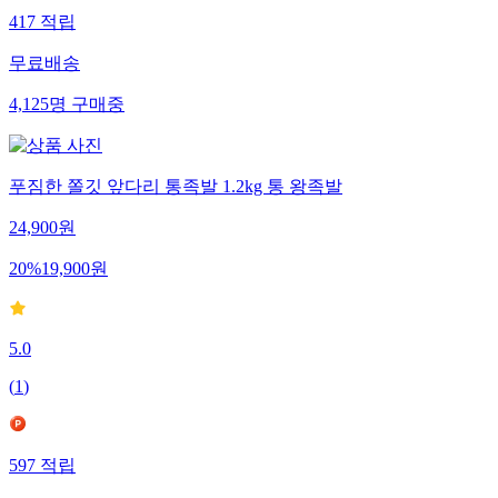
417
적립
무료배송
4,125
명
구매중
푸짐한 쫄깃 앞다리 통족발 1.2kg 통 왕족발
24,900
원
20
%
19,900
원
5.0
(
1
)
597
적립