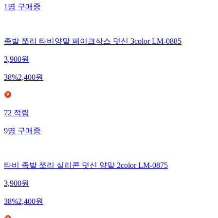
1
명
구매중
족발 쪼리 타비양말 페이크삭스 덧신 3color LM-0885
3,900
원
38
%
2,400
원
72
적립
9
명
구매중
타비 족발 쪼리 실리콘 덧신 양말 2color LM-0875
3,900
원
38
%
2,400
원