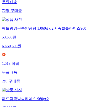
무료배송
72
명
구매중
해드림맑은특양곰탕 1,060g x 2 + 족발슬라이스960
53,600
원
6
%
50,600
원
1,518
적립
무료배송
2
명
구매중
해드림족발슬라이스 960gx2