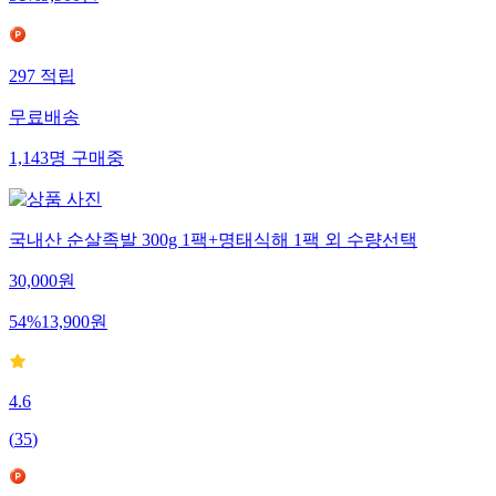
297
적립
무료배송
1,143
명
구매중
국내산 순살족발 300g 1팩+명태식해 1팩 외 수량선택
30,000
원
54
%
13,900
원
4.6
(
35
)