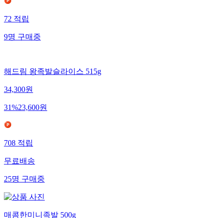
72
적립
9
명
구매중
해드림 왕족발슬라이스 515g
34,300
원
31
%
23,600
원
708
적립
무료배송
25
명
구매중
매콤한미니족발 500g