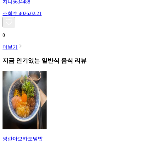
지니5634488
조회수
40
26.02.21
0
더보기
지금 인기있는
일반식
음식 리뷰
명란아보카도덮밥