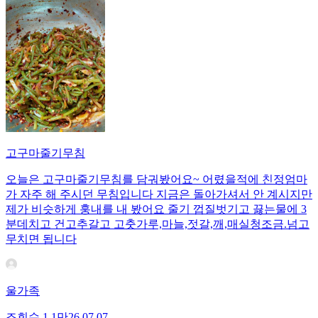
고구마줄기무침
오늘은 고구마줄기무침를 담궈봤어요~ 어렸을적에 친정엄마
가 자주 해 주시던 무침입니다 지금은 돌아가셔서 안 계시지만
제가 비슷하게 훙내를 내 봤어요 줄기 껍질벗기고 끓는물에 3
분데치고 건고추갈고 고춧가루,마늘,젓갈,깨,매실청조금.넘고
무치면 됩니다
울가족
조회수
1.1만
26.07.07