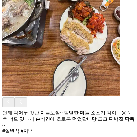
언제 먹어두 맛난 마늘보쌈~ 달달한 마늘 소스가 킥이구용ㅎ
ㅎ 너모 맛나서 순식간에 호로록 먹었답니당 크크 단백질 담뿍
~
#일반식 #저녁