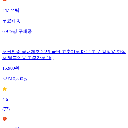
447
적립
무료배송
6,979
명
구매중
해썹인증 국내제조 25년 금탑 고춧가루 매운 고운 김장용 한식
용 떡볶이용 고추가루 1kg
15,900
원
32
%
10,800
원
4.6
(
77
)