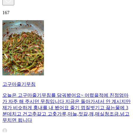
167
고구마줄기무침
오늘은 고구마줄기무침를 담궈봤어요~ 어렸을적에 친정엄마
가 자주 해 주시던 무침입니다 지금은 돌아가셔서 안 계시지만
제가 비슷하게 훙내를 내 봤어요 줄기 껍질벗기고 끓는물에 3
분데치고 건고추갈고 고춧가루,마늘,젓갈,깨,매실청조금.넘고
무치면 됩니다