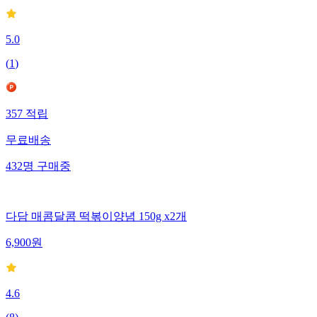
5.0
(
1
)
357
적립
무료배송
432
명
구매중
다담 매콤달콤 떡볶이양념 150g x2개
6,900
원
4.6