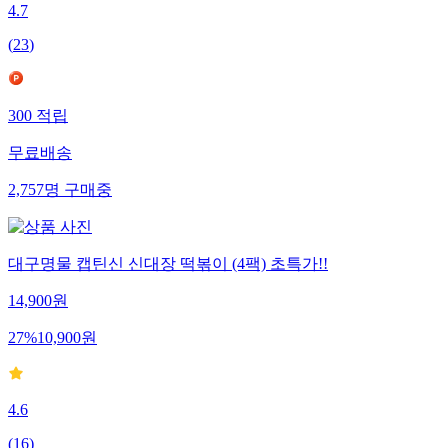
4.7
(
23
)
300
적립
무료배송
2,757
명
구매중
대구명물 캡틴신 신대장 떡볶이 (4팩) 초특가!!
14,900
원
27
%
10,900
원
4.6
(
16
)