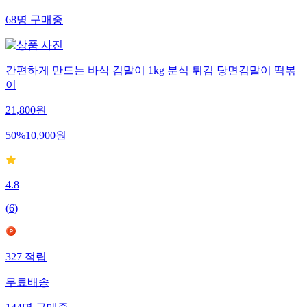
68
명
구매중
간편하게 만드는 바삭 김말이 1kg 분식 튀김 당면김말이 떡볶
이
21,800
원
50
%
10,900
원
4.8
(
6
)
327
적립
무료배송