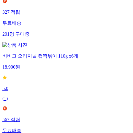
327
적립
무료배송
201
명
구매중
비비고 오리지널 컵떡볶이 110g x6개
18,900
원
5.0
(
1
)
567
적립
무료배송