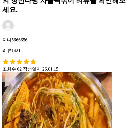
의 청년다방 차돌떡볶이 리뷰를 확인해보
세요.
지니5666656
리뷰1421
조회수 62
작성일자 26.01.15