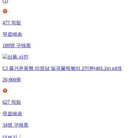
(
1
)
477
적립
무료배송
189
명
구매중
CJ 즐거운동행 미정당 밀국물떡볶이 2인분(401.2g) x4개
20,900
원
627
적립
무료배송
34
명
구매중