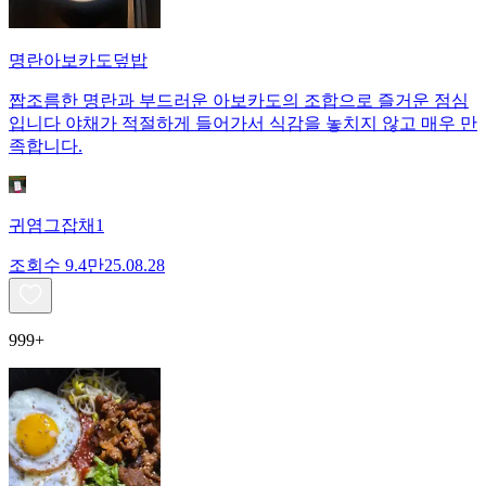
명란아보카도덮밥
짭조름한 명란과 부드러운 아보카도의 조합으로 즐거운 점심
입니다 야채가 적절하게 들어가서 식감을 놓치지 않고 매우 만
족합니다.
귀염그잡채1
조회수
9.4만
25.08.28
999+