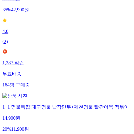
35
%
42,900
원
4.0
(
2
)
1,287
적립
무료배송
164
명
구매중
1+1 명물특집!대구명물 납작만두+제천명물 빨간어묵 떡볶이
14,900
원
20
%
11,900
원