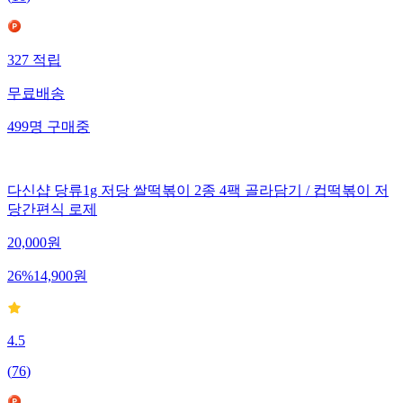
327
적립
무료배송
499
명
구매중
다신샵 당류1g 저당 쌀떡볶이 2종 4팩 골라담기 / 컵떡볶이 저
당간편식 로제
20,000
원
26
%
14,900
원
4.5
(
76
)