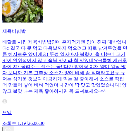
제육비빔밥
배달로 시킨 제육비빔밥인데 혼자먹기엔 양이 진짜 대박입니
다;; 결국 다 못 먹고 다음날까지 먹으려고 따로 남겨두었을 만
큼 혜자로운 양이에요! 뚜껑 열자마자 불향이 훅 나는데 고기
맛이 인위적이지 않고 숯불 맛이라 참 맛있네요~!특히 계란후
라이 2개 올려주는 센스는 굳!! ​다만 밥이랑 야채 양이 워낙 많
다 보니까 기본 고추장 소스가 양에 비해 좀 적더라고요ㅠ.ㅠ
저는 싱거운 것보다 매콤하게 먹는 걸 좋아해서 소스를 직접
더 만들어 넣어 비벼 먹었더니 간이 딱 맞고 맛있었습니다! 양
많고 불맛 나는 제육 좋아하시면 꼭 드셔보세요~^^
으앵
조회수
1.1만
26.06.30