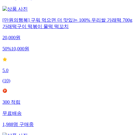
[만원의행복] 구워 먹으면 더 맛있는 100% 우리쌀 가래떡 700g
가래떡구이 떡볶이 물떡 떡꼬치
20,000
원
50
%
10,000
원
5.0
(
10
)
300
적립
무료배송
1,988
명
구매중