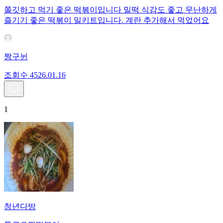
쫄깃하고 먹기 좋은 떡볶이입니다 밀떡 식감도 좋고 무난하게
즐기기 좋은 떡볶이 밀키트입니다. 계란 추가해서 먹었어요
짱구뉜
조회수
45
26.01.16
1
청년다방