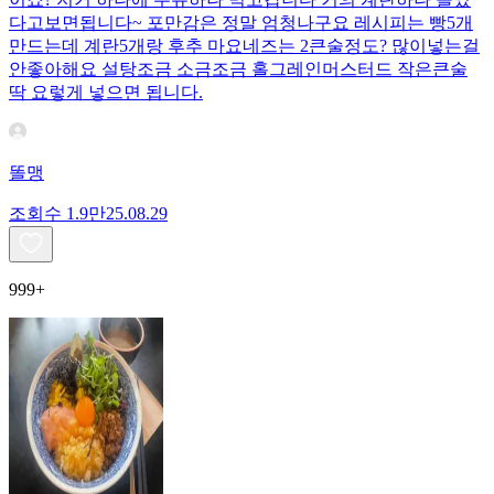
다고보면됩니다~ 포만감은 정말 엄청나구요 레시피는 빵5개
만드는데 계란5개랑 후추 마요네즈는 2큰술정도? 많이넣는걸
안좋아해요 설탕조금 소금조금 홀그레인머스터드 작은큰술
딱 요렇게 넣으면 됩니다.
똘맹
조회수
1.9만
25.08.29
999+