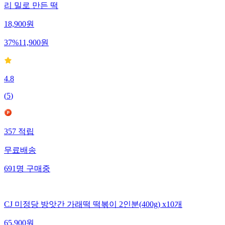
리 밀로 만든 떡
18,900
원
37
%
11,900
원
4.8
(
5
)
357
적립
무료배송
691
명
구매중
CJ 미정당 방앗간 가래떡 떡볶이 2인분(400g) x10개
65,900
원