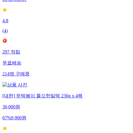
50
%
9,900
원
4.8
(
4
)
297
적립
무료배송
214
명
구매중
[대한] 무떡볶이 쫄깃한밀떡 230g x 4팩
30,000
원
67
%
9,900
원