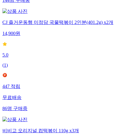
144
명
구매중
CJ 즐거운동행 미정당 국물떡볶이 2인분(401.2g) x2개
14,900
원
5.0
(
1
)
447
적립
무료배송
86
명
구매중
비비고 오리지널 컵떡볶이 110g x3개