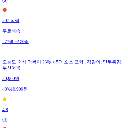
(
8
)
207
적립
무료배송
277
명
구매중
오늘도 순삭 떡볶이 230g x 5팩 소스 포함 , 김말이, 만두튀김,
부산어묵
20,900
원
48
%
10,900
원
4.8
(
4
)