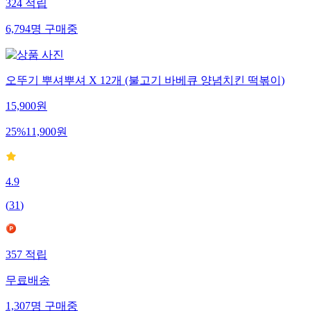
324
적립
6,794
명
구매중
오뚜기 뿌셔뿌셔 X 12개 (불고기 바베큐 양념치킨 떡볶이)
15,900
원
25
%
11,900
원
4.9
(
31
)
357
적립
무료배송
1,307
명
구매중