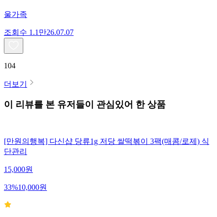
울가족
조회수
1.1만
26.07.07
104
더보기
이 리뷰를 본 유저들이 관심있어 한 상품
[만원의행복] 다신샵 당류1g 저당 쌀떡볶이 3팩(매콤/로제) 식
단관리
15,000
원
33
%
10,000
원