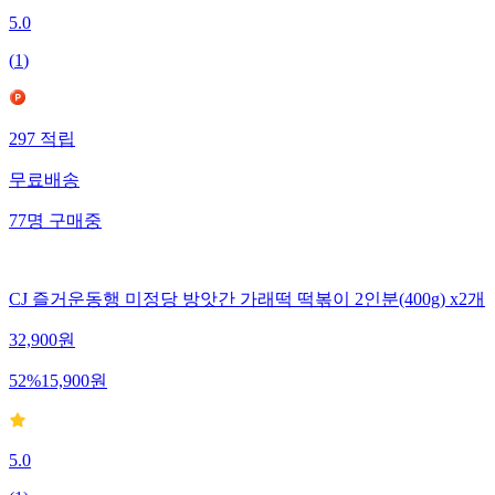
5.0
(
1
)
297
적립
무료배송
77
명
구매중
CJ 즐거운동행 미정당 방앗간 가래떡 떡볶이 2인분(400g) x2개
32,900
원
52
%
15,900
원
5.0