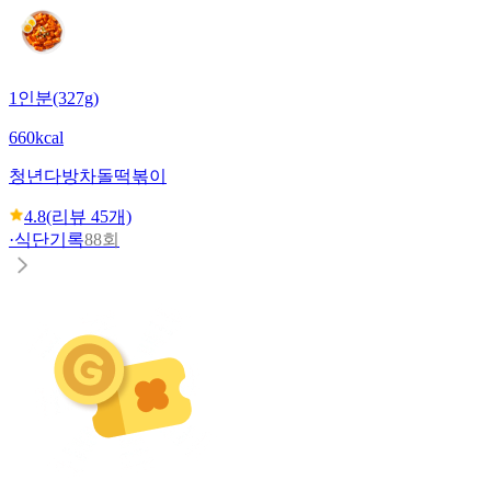
1인분(327g)
660kcal
청년다방
차돌떡볶이
4.8
(리뷰
45
개)
·
식단기록
88회