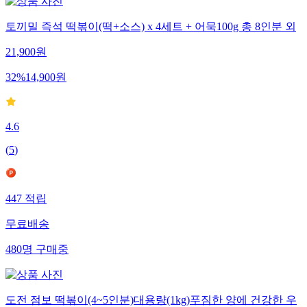
토끼밀 즉석 떡볶이(떡+소스) x 4세트 + 어묵100g 총 8인분 외
21,900
원
32
%
14,900
원
4.6
(
5
)
447
적립
무료배송
480
명
구매중
도전 점보 떡볶이(4~5인분)대용량(1kg)푸짐한 양에 건강한 우