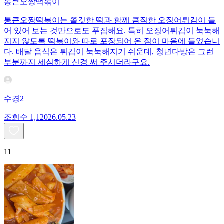
통큰오짱떡볶이
통큰오짱떡볶이는 쫄깃한 떡과 함께 큼직한 오징어튀김이 들
어 있어 보는 것만으로도 푸짐해요. 특히 오징어튀김이 눅눅해
지지 않도록 떡볶이와 따로 포장되어 온 점이 마음에 들었습니
다. 배달 음식은 튀김이 눅눅해지기 쉬운데, 청년다방은 그런
부분까지 세심하게 신경 써 주시더라구요.
수경2
조회수
1,120
26.05.23
11