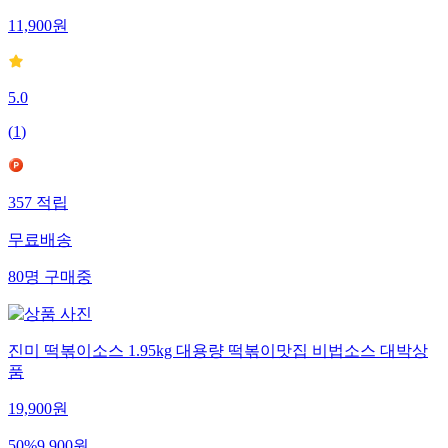
11,900
원
5.0
(
1
)
357
적립
무료배송
80
명
구매중
진미 떡볶이소스 1.95kg 대용량 떡볶이맛집 비법소스 대박상
품
19,900
원