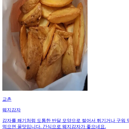
교촌
웨지감자
감자를 쐐기처럼 도톰한 반달 모양으로 썰어서 튀기거나 구워 
먹으면 꿀맛입니다. 간식으로 웨지감자가 좋으네요.