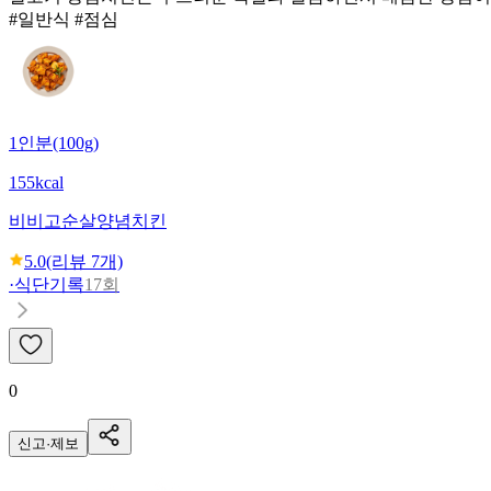
#일반식 #점심
1인분(100g)
155kcal
비비고
순살양념치킨
5.0
(리뷰
7
개)
·
식단기록
17회
0
신고·제보