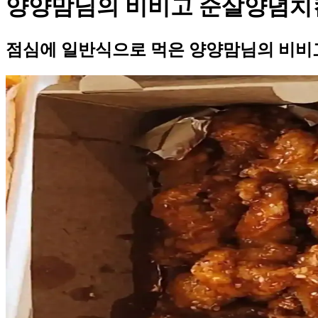
양양맘님의 비비고 순살양념치
점심에 일반식으로 먹은 양양맘님의 비비