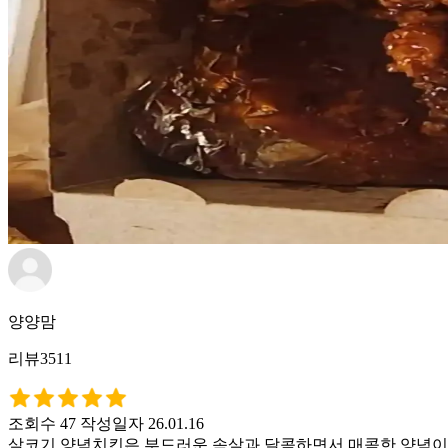
양양맘
리뷰3511
조회수 47
작성일자 26.01.16
살코기 양념치킨은 부드러운 속살과 달콤하면서 매콤한 양념이 