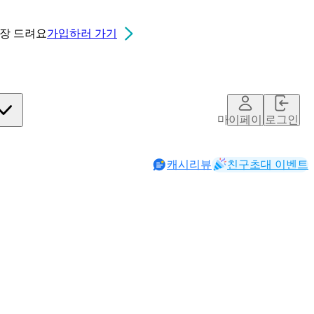
0장
드려요
가입하러 가기
마이페이지
로그인
캐시리뷰
친구초대 이벤트