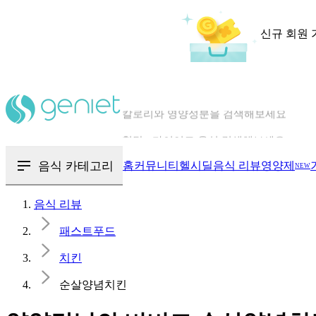
신규 회원 
칼로리와 영양성분을 검색해보세요
혈당 · 다이어트 음식 검색해보세요
음식 · 영양제 리뷰를 찾아보세요
음식 카테고리
홈
커뮤니티
헬시딜
음식 리뷰
영양제
NEW
음식 리뷰
패스트푸드
치킨
순살양념치킨