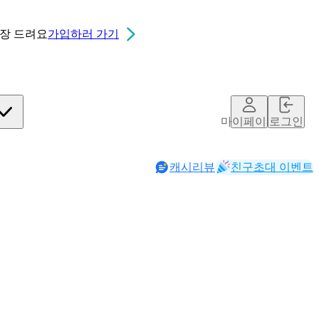
0장
드려요
가입하러 가기
마이페이지
로그인
캐시리뷰
친구초대 이벤트