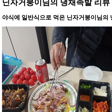
닌자거붕이님의 냉채족발 리뷰
야식에 일반식으로 먹은 닌자거붕이님의 