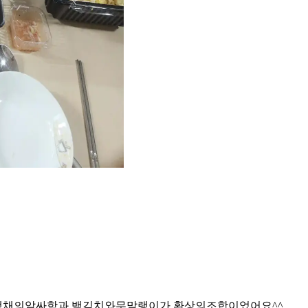
 냉채의알싸함과 백김치와무말랭이가 환상의조합이었어요^^