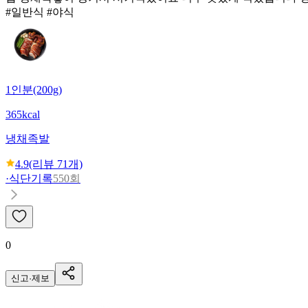
#일반식 #야식
1인분(200g)
365kcal
냉채족발
4.9
(리뷰
71
개)
·
식단기록
550회
0
신고·제보