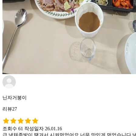
닌자거붕이
리뷰27
조회수 61
작성일자 26.01.16
급 냉채족밯이 땡겨서 시켜먹었어요 너무 맛있게 먹었습니다