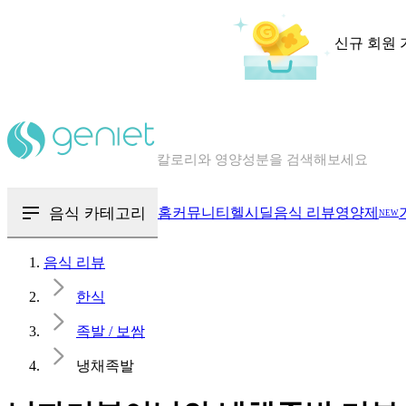
신규 회원 
칼로리와 영양성분을 검색해보세요
혈당 · 다이어트 음식 검색해보세요
음식 · 영양제 리뷰를 찾아보세요
음식 카테고리
홈
커뮤니티
헬시딜
음식 리뷰
영양제
NEW
음식 리뷰
한식
족발 / 보쌈
냉채족발