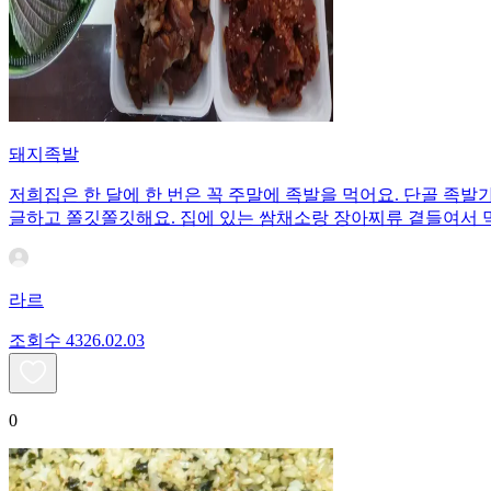
돼지족발
저희집은 한 달에 한 번은 꼭 주말에 족발을 먹어요. 단골 족
글하고 쫄깃쫄깃해요. 집에 있는 쌈채소랑 장아찌류 곁들여서 
라르
조회수
43
26.02.03
0