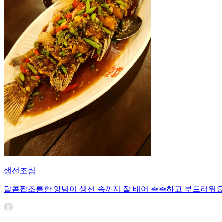
생선조림
달콤짭조름한 양념이 생선 속까지 잘 배어 촉촉하고 부드러워요.