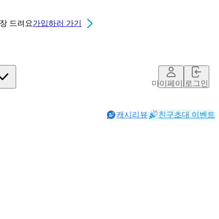
0장
드려요
가입하러 가기
마이페이지
로그인
캐시리뷰
친구초대 이벤트