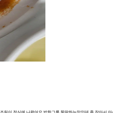
조림이 점심에 나왔어요 밥한그릇 뚝딱하는맛인데 좀 작아서 