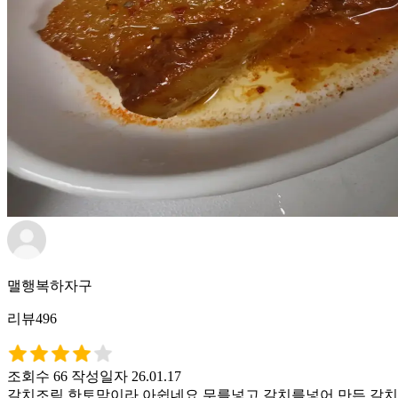
맬행복하자구
리뷰496
조회수 66
작성일자 26.01.17
갈치조림 한토막이라 아쉽네요 무를넣고 갈치를넣어 만든 갈치