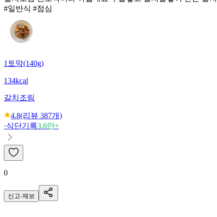
#일반식 #점심
1토막(140g)
134kcal
갈치조림
4.8
(리뷰
387
개)
·
식단기록
3.6만+
0
신고·제보