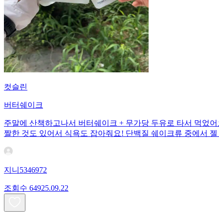
컷슬린
버터쉐이크
주말에 산책하고나서 버터쉐이크 + 무가당 두유로 타서 먹었어
짤한 것도 있어서 식욕도 잡아줘요! 단백질 쉐이크류 중에서 젤
지니5346972
조회수
649
25.09.22