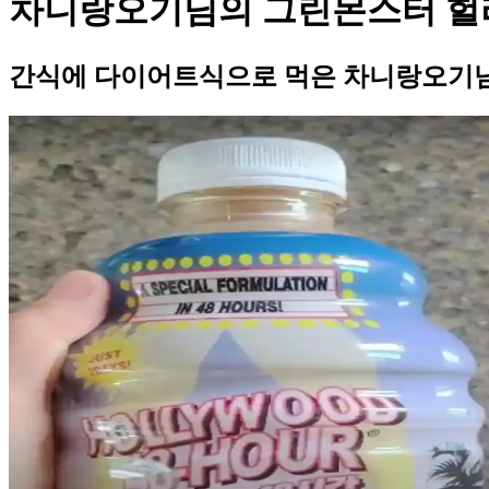
차니랑오기님의 그린몬스터 헐리
간식에 다이어트식으로 먹은 차니랑오기님