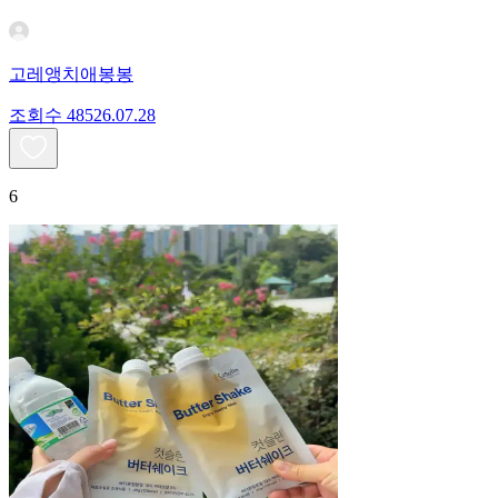
고레앵치애봉봉
조회수
485
26.07.28
6