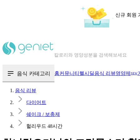
신규 회원 
칼로리와 영양성분을 검색해보세요
혈당 · 다이어트 음식 검색해보세요
음식 · 영양제 리뷰를 찾아보세요
음식 카테고리
홈
커뮤니티
헬시딜
음식 리뷰
영양제
NEW
음식 리뷰
다이어트
쉐이크 / 보충제
헐리우드 48시간