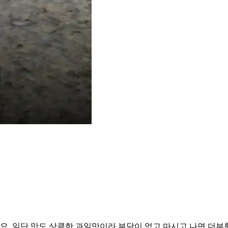
요. 일단 맛도 상큼한 과일맛이라 부담이 없고 마시고 나면 더부