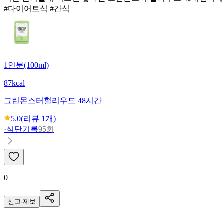
#다이어트식 #간식
1인분(100ml)
87kcal
그린몬스터
헐리우드 48시간
5.0
(리뷰
1
개)
·
식단기록
95회
0
신고·제보