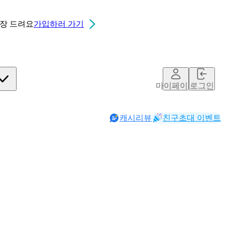
0장
드려요
가입하러 가기
마이페이지
로그인
캐시리뷰
친구초대 이벤트