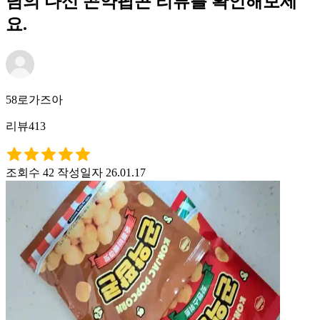
님의 다신 곤약팝콘 리뷰를 확인해보세
요.
58로가즈아
리뷰413
조회수 42
작성일자 26.01.17