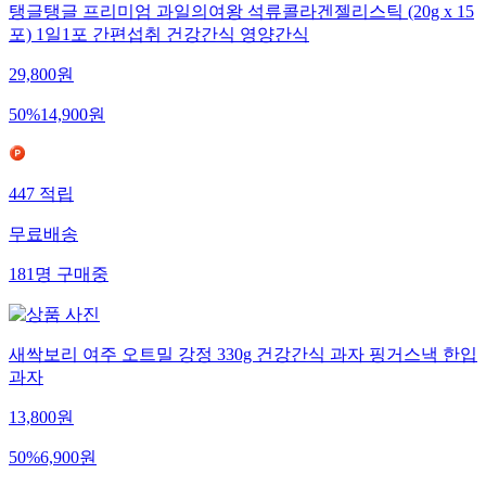
탱글탱글 프리미엄 과일의여왕 석류콜라겐젤리스틱 (20g x 15
포) 1일1포 간편섭취 건강간식 영양간식
29,800
원
50
%
14,900
원
447
적립
무료배송
181
명
구매중
새싹보리 여주 오트밀 강정 330g 건강간식 과자 핑거스낵 한입
과자
13,800
원
50
%
6,900
원