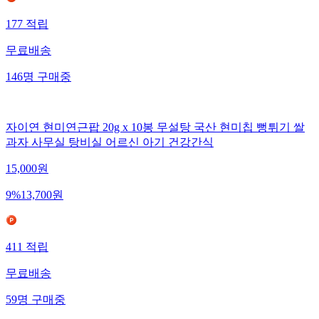
177
적립
무료배송
146
명
구매중
자이연 현미연근팝 20g x 10봉 무설탕 국산 현미칩 뻥튀기 쌀
과자 사무실 탕비실 어르신 아기 건강간식
15,000
원
9
%
13,700
원
411
적립
무료배송
59
명
구매중