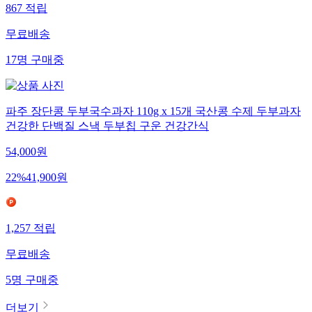
867
적립
무료배송
17
명
구매중
파주 장단콩 두부국수과자 110g x 15개 국산콩 수제 두부과자
건강한 단백질 스낵 두부칩 구운 건강간식
54,000
원
22
%
41,900
원
1,257
적립
무료배송
5
명
구매중
더보기