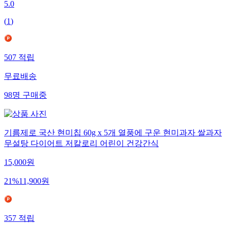
5.0
(
1
)
507
적립
무료배송
98
명
구매중
기름제로 국산 현미칩 60g x 5개 열풍에 구운 현미과자 쌀과자
무설탕 다이어트 저칼로리 어린이 건강간식
15,000
원
21
%
11,900
원
357
적립