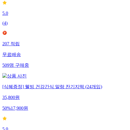
5.0
(
4
)
207
적립
무료배송
509
명
구매중
[식혜증정] 웰빙 건강간식 말랑 잔기지떡 (24개입)
35,800
원
50
%
17,900
원
5.0