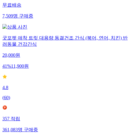
무료배송
7,509
명
구매중
굿포펫 애착 트릿 대용량 동결건조 간식 (북어, 연어, 치킨) 반
려동물 건강간식
20,000
원
41
%
11,900
원
4.8
(
60
)
357
적립
361,083
명
구매중