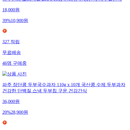
18,000
원
39
%
10,900
원
327
적립
무료배송
46
명
구매중
파주 장단콩 두부국수과자 110g x 10개 국산콩 수제 두부과자
건강한 단백질 스낵 두부칩 구운 건강간식
36,000
원
20
%
28,900
원