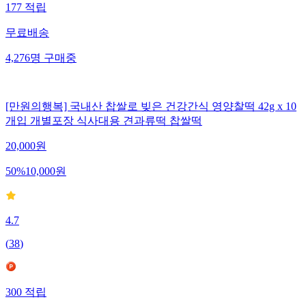
177
적립
무료배송
4,276
명
구매중
[만원의행복] 국내산 찹쌀로 빚은 건강간식 영양찰떡 42g x 10
개입 개별포장 식사대용 견과류떡 찹쌀떡
20,000
원
50
%
10,000
원
4.7
(
38
)
300
적립