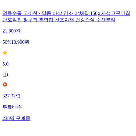
먹을수록 고소한~ 달콤 바삭 건조 야채칩 150g 자색고구마칩
단호박칩 청무칩 혼합칩 건조야채 건강간식 주전부리
21,800
원
50
%
10,900
원
5.0
(
1
)
327
적립
무료배송
238
명
구매중