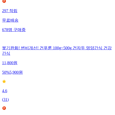
297
적립
무료배송
678
명
구매중
붓기완화! 변비개선! 건푸룬 100g~500g 건자두 영양간식 건강
간식
11,800
원
50
%
5,900
원
4.6
(
31
)