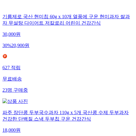
기름제로 국산 현미칩 60g x 10개 열풍에 구운 현미과자 쌀과
자 무설탕 다이어트 저칼로리 어린이 건강간식
30,000
원
30
%
20,900
원
627
적립
무료배송
23
명
구매중
파주 장단콩 두부국수과자 110g x 5개 국산콩 수제 두부과자
건강한 단백질 스낵 두부칩 구운 건강간식
18,000
원