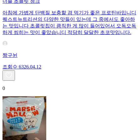
더블 초콜릿 청크
아침에 가볍게 단백질 보충할 겸 먹기가 좋은 프로틴바입니디
퀘스트뉴트리션의 다양한 맛들이 있는데 그 중에서도 좋아하
는 맛입니다 초콜릿칩이 큼직한 게 많이 들어있어서 오독오독
하게 씹히는 맛이 좋았습니디 적당히 달달한 초코맛입니다.
짱구뉜
조회수
63
26.04.12
0