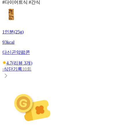
#다이어트식 #간식
1인분(25g)
93kcal
다신
곤약팝콘
4.7
(리뷰
3
개)
·
식단기록
10회