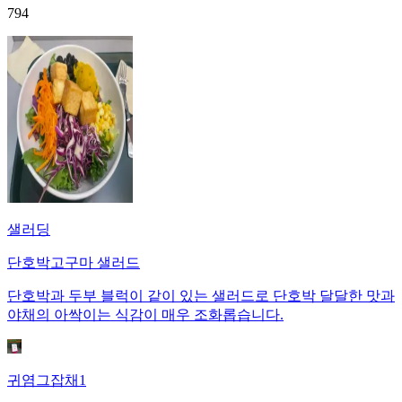
794
샐러딩
단호박고구마 샐러드
단호박과 두부 블럭이 같이 있는 샐러드로 단호박 달달한 맛과
야채의 아싹이는 식감이 매우 조화롭습니다.
귀염그잡채1