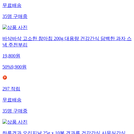
무료배송
35
명
구매중
바삭바삭 고소한 참마칩 200g 대용량 건강간식 담백한 과자 스
낵 주전부리
19,800
원
50
%
9,900
원
297
적립
무료배송
35
명
구매중
하루견과 오리지날 25g x 10봉 견과류 건강간식 사무실간식