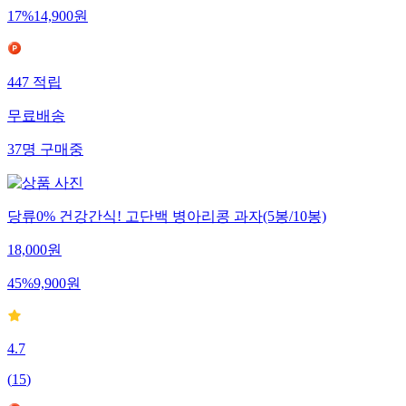
17
%
14,900
원
447
적립
무료배송
37
명
구매중
당류0% 건강간식! 고단백 병아리콩 과자(5봉/10봉)
18,000
원
45
%
9,900
원
4.7
(
15
)