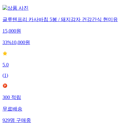
글루텐프리 카사바칩 5봉 / 돼지감자 건강간식 현미유
15,000
원
33
%
10,000
원
5.0
(
1
)
300
적립
무료배송
929
명
구매중