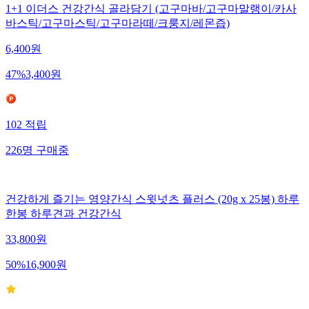
1+1 이더스 건강간식 골라담기 (고구마바/고구마말랭이/카사
바스틱/고구마스틱/고구마라떼/크룽지/레몬즙)
6,400
원
47
%
3,400
원
102
적립
226
명
구매중
건강하게 즐기는 영양간식 스윗넛츠 플러스 (20g x 25봉) 하루
한봉 하루견과 건강간식
33,800
원
50
%
16,900
원