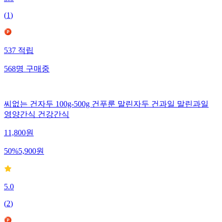
(
1
)
537
적립
568
명
구매중
씨없는 건자두 100g-500g 건푸룬 말린자두 건과일 말린과일
영양간식 건강간식
11,800
원
50
%
5,900
원
5.0
(
2
)