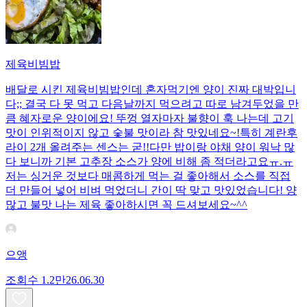
제육비빔밥
배달로 시킨 제육비빔밥인데 혼자먹기엔 양이 진짜 대박입니
다;; 결국 다 못 먹고 다음날까지 먹으려고 따로 남겨두었을 만
큼 혜자로운 양이에요! 뚜껑 열자마자 불향이 훅 나는데 고기
맛이 인위적이지 않고 숯불 맛이라 참 맛있네요~!특히 계란후
라이 2개 올려주는 센스는 굳!! ​다만 밥이랑 야채 양이 워낙 많
다 보니까 기본 고추장 소스가 양에 비해 좀 적더라고요ㅠ.ㅠ
저는 싱거운 것보다 매콤하게 먹는 걸 좋아해서 소스를 직접
더 만들어 넣어 비벼 먹었더니 간이 딱 맞고 맛있었습니다! 양
많고 불맛 나는 제육 좋아하시면 꼭 드셔보세요~^^
으앵
조회수
1.2만
26.06.30