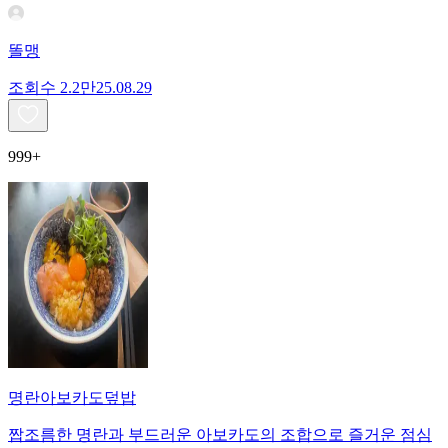
똘맹
조회수
2.2만
25.08.29
999+
명란아보카도덮밥
짭조름한 명란과 부드러운 아보카도의 조합으로 즐거운 점심