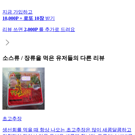
지금 가입하고
10,000P + 로또 10장
받기
리뷰 쓰면
2,000P
를 추가로 드려요
소스류 / 장류
을 먹은 유저들의 다른 리뷰
초고추장
생선회를 먹을 때 항상 나오는 초고추장은 많이 새콤달콤하고