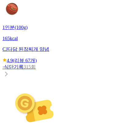
1인분(100g)
165kcal
CJ
다담 된장찌개 양념
4.9
(리뷰
67
개)
·
식단기록
315회