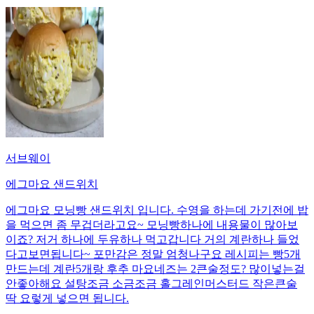
서브웨이
에그마요 샌드위치
에그마요 모닝빵 샌드위치 입니다. 수영을 하는데 가기전에 밥
을 먹으면 좀 무겁더라고요~ 모닝빵하나에 내용물이 많아보
이죠? 저거 하나에 두유하나 먹고갑니다 거의 계란하나 들었
다고보면됩니다~ 포만감은 정말 엄청나구요 레시피는 빵5개
만드는데 계란5개랑 후추 마요네즈는 2큰술정도? 많이넣는걸
안좋아해요 설탕조금 소금조금 홀그레인머스터드 작은큰술
딱 요렇게 넣으면 됩니다.