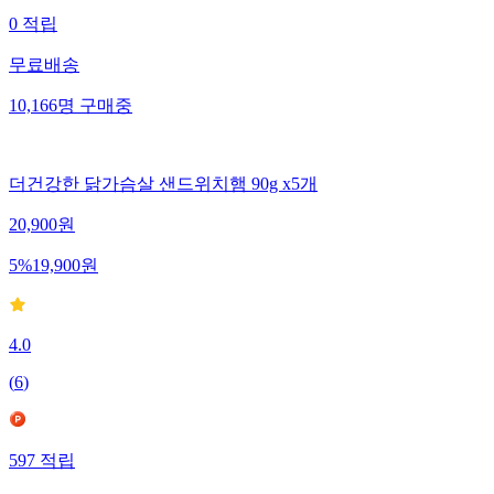
0
적립
무료배송
10,166
명
구매중
더건강한 닭가슴살 샌드위치햄 90g x5개
20,900
원
5
%
19,900
원
4.0
(
6
)
597
적립