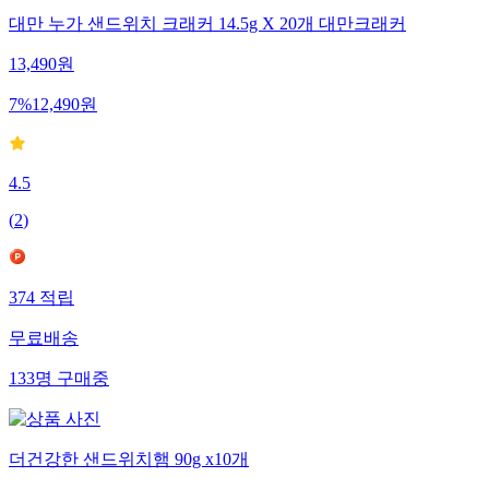
대만 누가 샌드위치 크래커 14.5g X 20개 대만크래커
13,490
원
7
%
12,490
원
4.5
(
2
)
374
적립
무료배송
133
명
구매중
더건강한 샌드위치햄 90g x10개