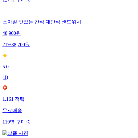
127
명
구매중
스마일 맛있는 간식 대만식 샌드위치
48,900
원
21
%
38,700
원
5.0
(
1
)
1,161
적립
무료배송
119
명
구매중