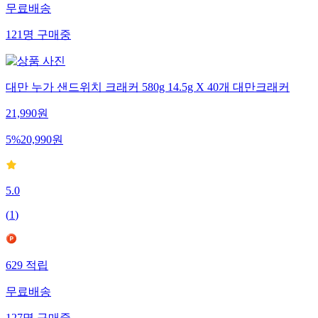
무료배송
121
명
구매중
대만 누가 샌드위치 크래커 580g 14.5g X 40개 대만크래커
21,990
원
5
%
20,990
원
5.0
(
1
)
629
적립
무료배송