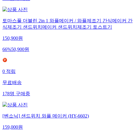
토마스풀 더블린 2in 1 와플메이커 / 와플제조기 간식메이커 간
식제조기 샌드위치메이커 샌드위치제조기 토스트기
150,900
원
66
%
50,900
원
0
적립
무료배송
178
명
구매중
[벤소닉] 샌드위치 와플 메이커 (HY-6602)
159,000
원