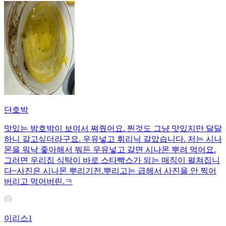
단호박
맛있는 밤호박이 보여서 쪄줬어요. 찐것도 그냥 맛있지만 달달
하니 갈고싶더라구요. 우유넣고 휘리닉 갈았습니다. 저는 시나
몬을 워낙 좋아해서 뭐든 우유넣고 갈면 시나몬 뿌려 먹어요.
그러면 우리집 식탁이 바로 스타빡스가 되는 매직이 펼쳐집니
다~사진은 시나몬 뿌리기전.뿌리고는 급해서 사진을 안 찍어
버리고 먹어버린.ㅋ
이리스1