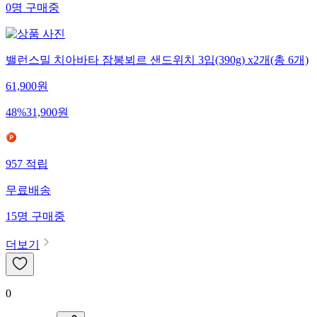
0
명
구매중
밸런스밀 치아바타 잠봉뵈르 샌드위치 3입(390g) x2개(총 6개)
61,900
원
48
%
31,900
원
957
적립
무료배송
15
명
구매중
더보기
0