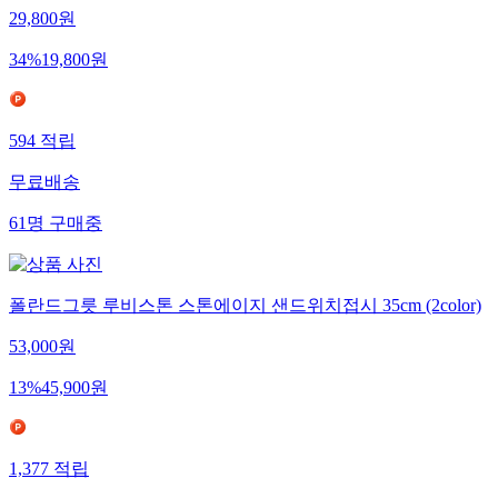
29,800
원
34
%
19,800
원
594
적립
무료배송
61
명
구매중
폴란드그릇 루비스톤 스톤에이지 샌드위치접시 35cm (2color)
53,000
원
13
%
45,900
원
1,377
적립