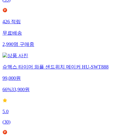
426
적립
무료배송
2,990
명
구매중
슈맥스 타이머 와플 샌드위치 메이커 HU-SWT888
99,000
원
66
%
33,900
원
5.0
(
30
)