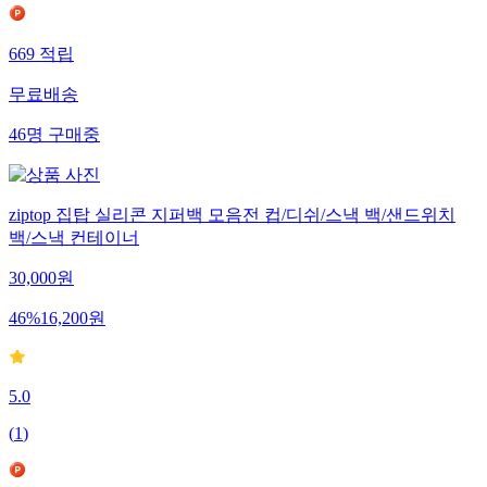
669
적립
무료배송
46
명
구매중
ziptop 집탑 실리콘 지퍼백 모음전 컵/디쉬/스낵 백/샌드위치
백/스낵 컨테이너
30,000
원
46
%
16,200
원
5.0
(
1
)