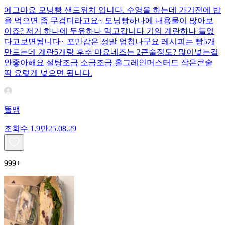
에그마요 모닝빵 샌드위치 입니다. 수영을 하는데 가기전에 밥
을 먹으면 좀 무겁더라고요~ 모닝빵하나에 내용물이 많아보
이죠? 저거 하나에 두유하나 먹고갑니다 거의 계란하나 들었
다고보면됩니다~ 포만감은 정말 엄청나구요 레시피는 빵5개
만드는데 계란5개랑 후추 마요네즈는 2큰술정도? 많이넣는걸
안좋아해요 설탕조금 소금조금 홀그레인머스터드 작은큰술
딱 요렇게 넣으면 됩니다.
똘맹
조회수
1.9만
25.08.29
999+