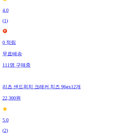
4.0
(
1
)
0
적립
무료배송
111
명
구매중
리츠 샌드위치 크래커 치즈 96gx12개
22,300
원
5.0
(
2
)