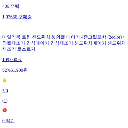
486
적립
1,026
명
구매중
데일리룸 트윈 샌드위치 & 와플 메이커 4종그릴포함 (2color) /
와플제조기 간식메이커 간식제조기 샌드위치메이커 샌드위치
제조기 토스트기
109,000
원
52
%
51,900
원
5.0
(
1
)
0
적립