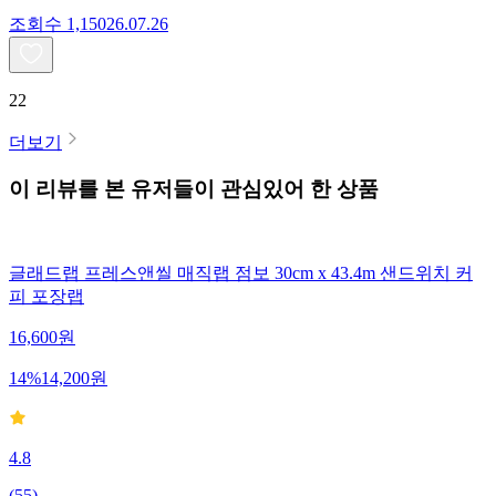
조회수
1,150
26.07.26
22
더보기
이 리뷰를 본 유저들이 관심있어 한 상품
글래드랩 프레스앤씰 매직랩 점보 30cm x 43.4m 샌드위치 커
피 포장랩
16,600
원
14
%
14,200
원
4.8
(
55
)