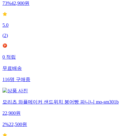
73
%
42,900
원
5.0
(
2
)
0
적립
무료배송
116
명
구매중
모리츠 와플메이커 샌드위치 붕어빵 파니니 mo-sm301b
22,900
원
2
%
22,500
원