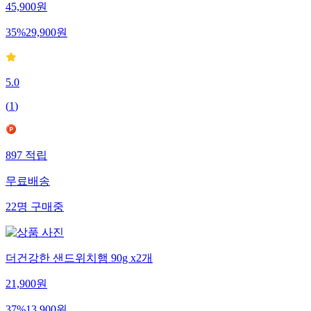
45,900
원
35
%
29,900
원
5.0
(
1
)
897
적립
무료배송
22
명
구매중
더건강한 샌드위치햄 90g x2개
21,900
원