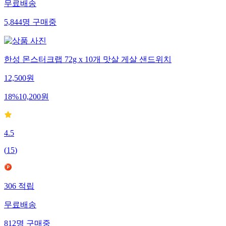
무료배송
5,844
명
구매중
한성 몬스터크랩 72g x 10개 맛살 게살 샌드위치
12,500
원
18
%
10,200
원
4.5
(
15
)
306
적립
무료배송
812
명
구매중