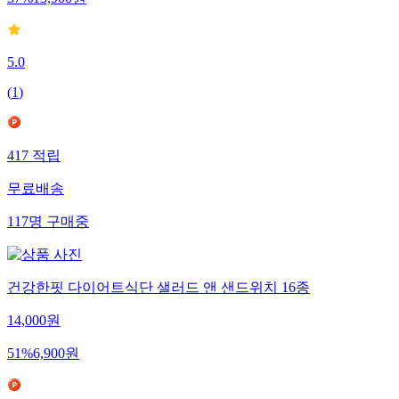
37
%
13,900
원
5.0
(
1
)
417
적립
무료배송
117
명
구매중
건강한핏 다이어트식단 샐러드 앤 샌드위치 16종
14,000
원
51
%
6,900
원