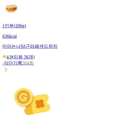
1인분(200g)
636kcal
미아논나
당근라페샌드위치
4.9
(리뷰
56
개)
·
식단기록
504회