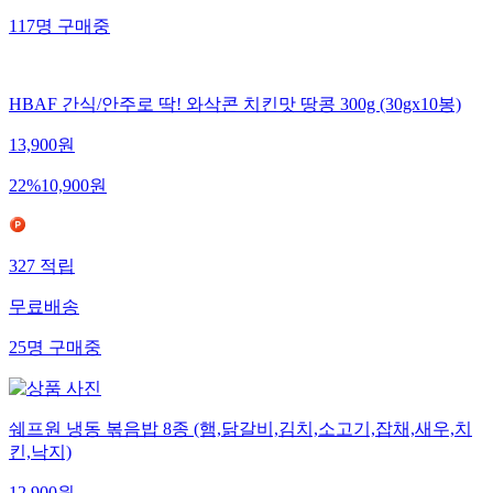
117
명
구매중
HBAF 간식/안주로 딱! 와삭콘 치킨맛 땅콩 300g (30gx10봉)
13,900
원
22
%
10,900
원
327
적립
무료배송
25
명
구매중
쉐프원 냉동 볶음밥 8종 (햄,닭갈비,김치,소고기,잡채,새우,치
킨,낙지)