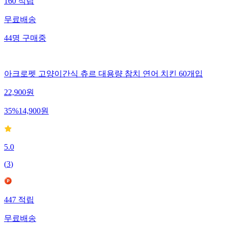
160
적립
무료배송
44
명
구매중
아크로펫 고양이간식 츄르 대용량 참치 연어 치킨 60개입
22,900
원
35
%
14,900
원
5.0
(
3
)
447
적립
무료배송