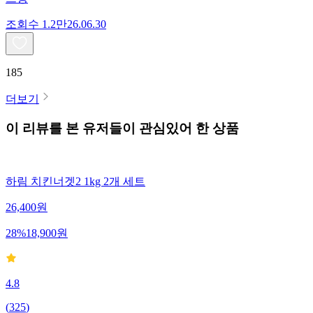
조회수
1.2만
26.06.30
185
더보기
이 리뷰를 본 유저들이 관심있어 한 상품
하림 치킨너겟2 1kg 2개 세트
26,400
원
28
%
18,900
원
4.8
(
325
)