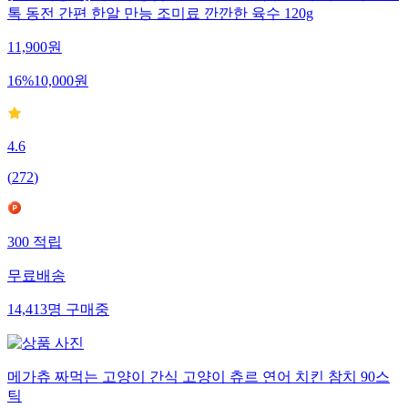
톡 동전 간편 한알 만능 조미료 깐깐한 육수 120g
11,900
원
16
%
10,000
원
4.6
(
272
)
300
적립
무료배송
14,413
명
구매중
메가츄 짜먹는 고양이 간식 고양이 츄르 연어 치킨 참치 90스
틱