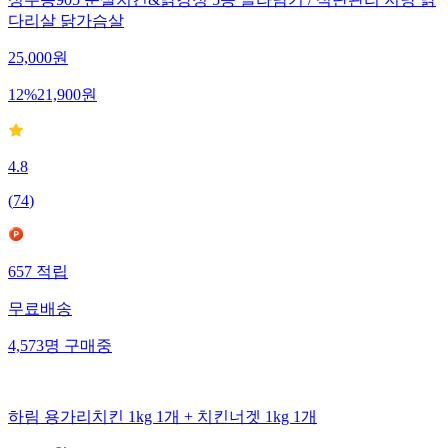
성수동905 순살치킨&닭강정 5종 골라담기 / 식단관리 저당 닭
다리살 닭가슴살
25,000
원
12
%
21,900
원
4.8
(
74
)
657
적립
무료배송
4,573
명
구매중
하림 용가리치킨 1kg 1개 + 치킨너겟 1kg 1개