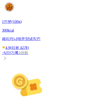
1인분(100g)
300kcal
페리카나
매운양념치킨
4.9
(리뷰
42
개)
·
식단기록
109회