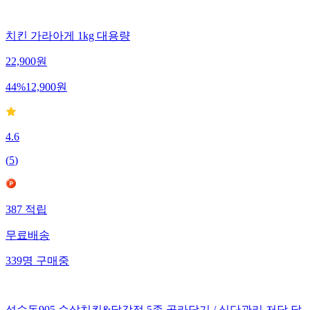
치킨 가라아게 1kg 대용량
22,900
원
44
%
12,900
원
4.6
(
5
)
387
적립
무료배송
339
명
구매중