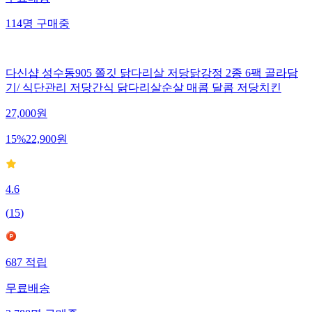
114
명
구매중
다신샵 성수동905 쫄깃 닭다리살 저당닭강정 2종 6팩 골라담
기/ 식단관리 저당간식 닭다리살순살 매콤 달콤 저당치킨
27,000
원
15
%
22,900
원
4.6
(
15
)
687
적립
무료배송