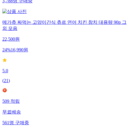
3,788
명
구매중
메가츄 짜먹는 고양이간식 츄르 연어 치킨 참치 대용량 90p 그
외 모음
22,500
원
24
%
16,990
원
5.0
(
21
)
509
적립
무료배송
561
명
구매중