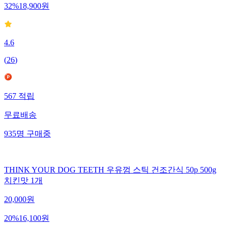
32
%
18,900
원
4.6
(
26
)
567
적립
무료배송
935
명
구매중
THINK YOUR DOG TEETH 우유껌 스틱 건조간식 50p 500g
치킨맛 1개
20,000
원
20
%
16,100
원