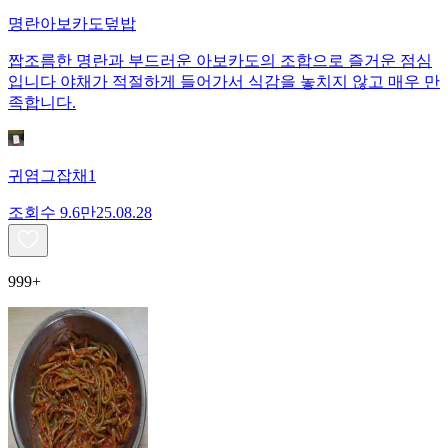
명란아보카도덮밥
짭조름한 명란과 부드러운 아보카도의 조합으로 즐거운 점심
입니다 야채가 적절하게 들어가서 식감을 놓치지 않고 매우 만
족합니다.
귀염그잡채1
조회수
9.6만
25.08.28
999+