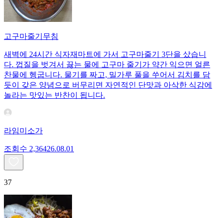
고구마줄기무침
새벽에 24시간 식자재마트에 가서 고구마줄기 3단을 샀습니
다. 껍질을 벗겨서 끓는 물에 고구마 줄기가 약간 익으면 얼른
찬물에 헹굽니다. 물기를 짜고, 밀가루 풀을 쑤어서 김치를 담
듯이 갖은 양념으로 버무리면 자연적인 단맛과 아삭한 식감에
놀라는 맛있는 반찬이 됩니다.
라임미소가
조회수
2,364
26.08.01
37