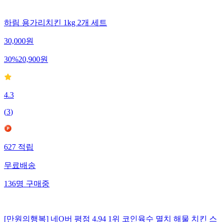
하림 용가리치킨 1kg 2개 세트
30,000
원
30
%
20,900
원
4.3
(
3
)
627
적립
무료배송
136
명
구매중
[만원의행복] 네O버 평점 4.94 1위 코인육수 멸치 해물 치킨 스