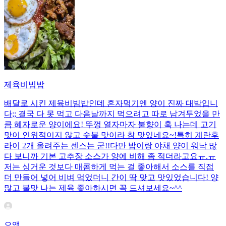
제육비빔밥
배달로 시킨 제육비빔밥인데 혼자먹기엔 양이 진짜 대박입니
다;; 결국 다 못 먹고 다음날까지 먹으려고 따로 남겨두었을 만
큼 혜자로운 양이에요! 뚜껑 열자마자 불향이 훅 나는데 고기
맛이 인위적이지 않고 숯불 맛이라 참 맛있네요~!특히 계란후
라이 2개 올려주는 센스는 굳!! ​다만 밥이랑 야채 양이 워낙 많
다 보니까 기본 고추장 소스가 양에 비해 좀 적더라고요ㅠ.ㅠ
저는 싱거운 것보다 매콤하게 먹는 걸 좋아해서 소스를 직접
더 만들어 넣어 비벼 먹었더니 간이 딱 맞고 맛있었습니다! 양
많고 불맛 나는 제육 좋아하시면 꼭 드셔보세요~^^
으앵