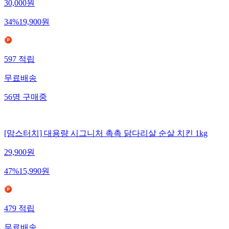
30,000
원
34
%
19,900
원
597
적립
무료배송
56
명
구매중
[맘스터치] 대용량 시그니처 촉촉 닭다리살 순살 치킨 1kg
29,900
원
47
%
15,990
원
479
적립
무료배송