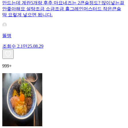
만드는데 계란5개랑 후추 마요네즈는 2큰술정도? 많이넣는걸
안좋아해요 설탕조금 소금조금 홀그레인머스터드 작은큰술
딱 요렇게 넣으면 됩니다.
똘맹
조회수
2.1만
25.08.29
999+