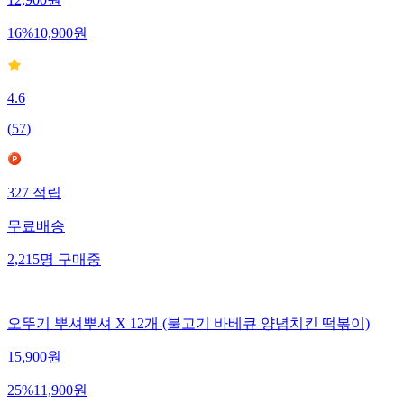
12,900
원
16
%
10,900
원
4.6
(
57
)
327
적립
무료배송
2,215
명
구매중
오뚜기 뿌셔뿌셔 X 12개 (불고기 바베큐 양념치킨 떡볶이)
15,900
원
25
%
11,900
원