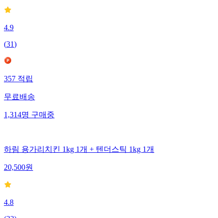
4.9
(
31
)
357
적립
무료배송
1,314
명
구매중
하림 용가리치킨 1kg 1개 + 텐더스틱 1kg 1개
20,500
원
4.8