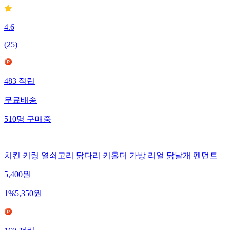
4.6
(
25
)
483
적립
무료배송
510
명
구매중
치킨 키링 열쇠고리 닭다리 키홀더 가방 리얼 닭날개 펜던트
5,400
원
1
%
5,350
원