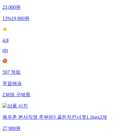
23,000
원
13
%
19,900
원
4.8
(
8
)
597
적립
무료배송
238
명
구매중
목우촌 본사직영 주부9단 골든치킨너겟1.1kgx2개
27,900
원