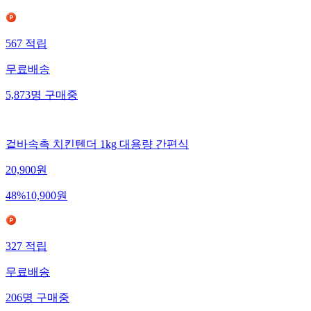
567
적립
무료배송
5,873
명
구매중
겉바속촉 치킨텐더 1kg 대용량 간편식
20,900
원
48
%
10,900
원
327
적립
무료배송
206
명
구매중