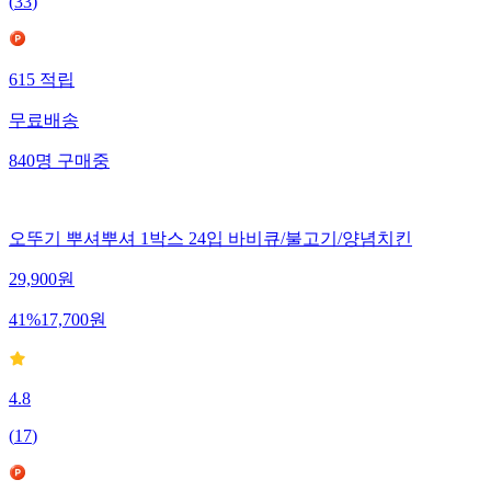
(
33
)
615
적립
무료배송
840
명
구매중
오뚜기 뿌셔뿌셔 1박스 24입 바비큐/불고기/양념치킨
29,900
원
41
%
17,700
원
4.8
(
17
)