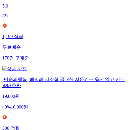
5.0
(
2
)
1,199
적립
무료배송
170
명
구매중
[만원의행복] 헤밀레 김소형 국내산 저온건조 옳게 알고 만든
양배추환
19,800
원
49
%
10,000
원
300
적립