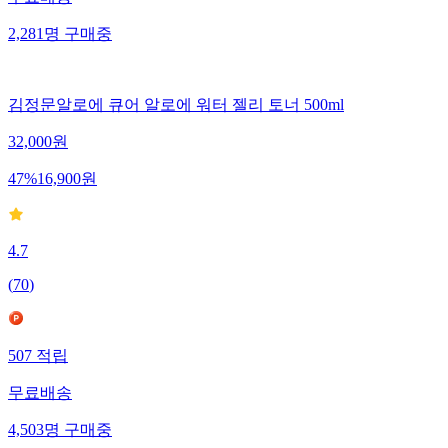
무료배송
2,281
명
구매중
김정문알로에 큐어 알로에 워터 젤리 토너 500ml
32,000
원
47
%
16,900
원
4.7
(
70
)
507
적립
무료배송
4,503
명
구매중