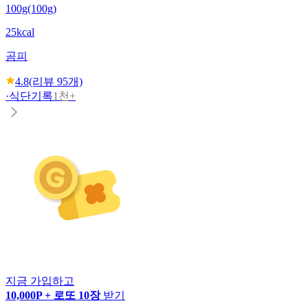
100g(100g)
25kcal
곰피
4.8
(리뷰
95
개)
·
식단기록
1천+
지금 가입하고
10,000P + 로또 10장
받기