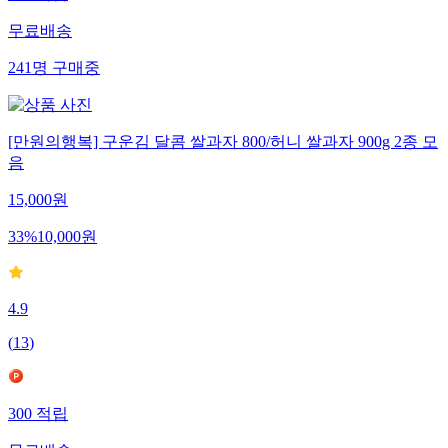
무료배송
241
명
구매중
[만원의행복] 구운김 달콤 쌀과자 800/허니 쌀과자 900g 2종 모
음
15,000
원
33
%
10,000
원
4.9
(
13
)
300
적립