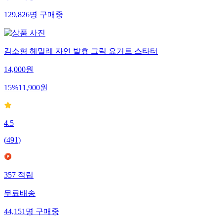
129,826
명
구매중
김소형 헤밀레 자연 발효 그릭 요거트 스타터
14,000
원
15
%
11,900
원
4.5
(
491
)
357
적립
무료배송
44,151
명
구매중