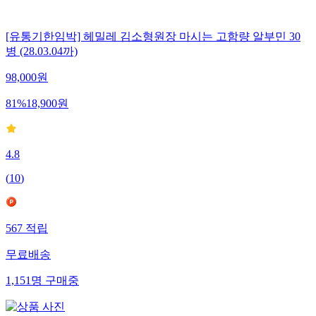
[유통기한임박] 헤밀레 김소형원장 마시는 고함량 알부민 30
병 (28.03.04까)
98,000
원
81
%
18,900
원
4.8
(
10
)
567
적립
무료배송
1,151
명
구매중