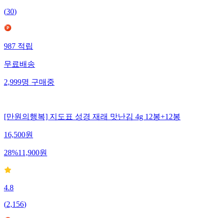
(
30
)
987
적립
무료배송
2,999
명
구매중
[만원의행복] 지도표 성경 재래 맛난김 4g 12봉+12봉
16,500
원
28
%
11,900
원
4.8
(
2,156
)