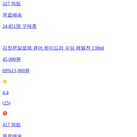
327
적립
무료배송
24,851
명
구매중
김정문알로에 큐어 하이드라 수딩 에멀젼 130ml
45,000
원
69
%
13,900
원
4.4
(
25
)
417
적립