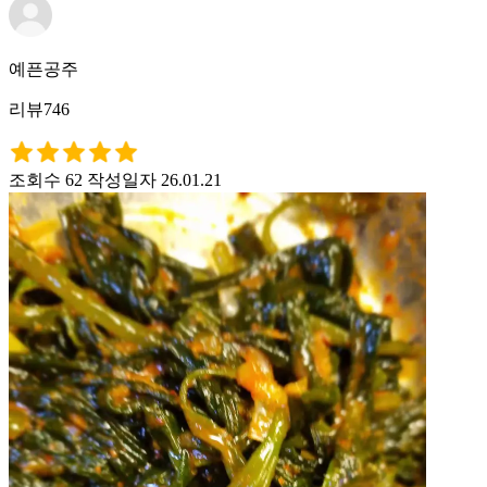
예픈공주
리뷰746
조회수 62
작성일자 26.01.21