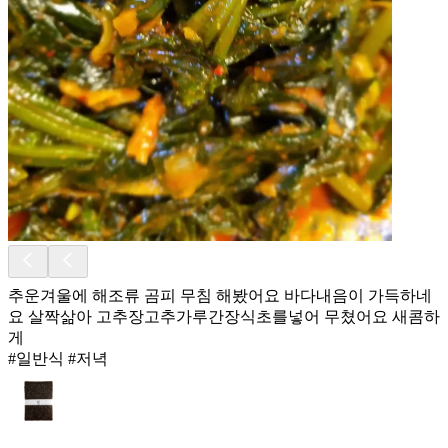
추운겨울에 해조류 곰피 무침 해봤어요 바다내음이 가득하네
요 살짝삶아 고추장고추가루간장식초를넣어 무쳤어요 새콤하
게
#일반식 #저녁