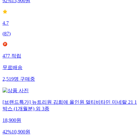
92
%
15,900
원
4.7
(
87
)
477
적립
무료배송
2,519
명
구매중
[브랜드특가] 뉴트리원 김희애 올인원 멀티비타민 미네랄 21 1
박스 (1개월분) 외 3종
18,900
원
42
%
10,900
원