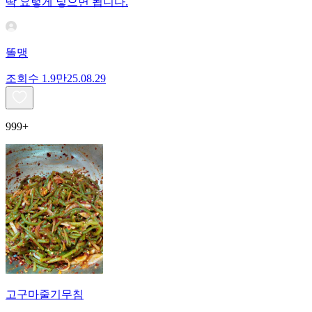
딱 요렇게 넣으면 됩니다.
똘맹
조회수
1.9만
25.08.29
999+
고구마줄기무침