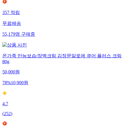
357
적립
무료배송
55,179
명
구매중
온가족 만능보습/장벽크림 김정문알로에 큐어 플러스 크림
80g
50,000
원
78
%
10,900
원
4.7
(
252
)