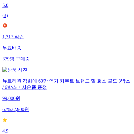
5.0
(
3
)
1,317
적립
무료배송
379
명
구매중
뉴트리원 김희애 60만 역가 카무트 브랜드 밀 효소 골드 3박스
/ 6박스 + 사은품 증정
99,000
원
67
%
32,900
원
4.9