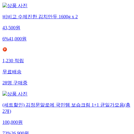
비비고 수제진한 김치만두 1600g x 2
43,500
원
6
%
41,000
원
1,230
적립
무료배송
28
명
구매중
(세트할인) 김정문알로에 국민템 보습크림 1+1 균일가모음(총
2개)
100,000
원