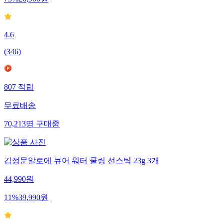
73
%
26,900
원
4.6
(
346
)
807
적립
무료배송
70,213
명
구매중
김정문알로에 큐어 워터 쿨링 선스틱 23g 3개
44,990
원
11
%
39,990
원