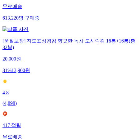
무료배송
613,220
명
구매중
[품질보장] 지도표성경김 향긋한 녹차 도시락김 16봉+16봉(총
32봉)
20,000
원
31
%
13,900
원
4.8
(
4,898
)
417
적립
무료배송