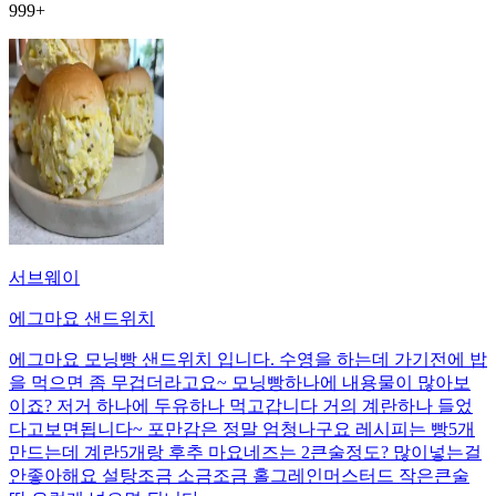
999+
서브웨이
에그마요 샌드위치
에그마요 모닝빵 샌드위치 입니다. 수영을 하는데 가기전에 밥
을 먹으면 좀 무겁더라고요~ 모닝빵하나에 내용물이 많아보
이죠? 저거 하나에 두유하나 먹고갑니다 거의 계란하나 들었
다고보면됩니다~ 포만감은 정말 엄청나구요 레시피는 빵5개
만드는데 계란5개랑 후추 마요네즈는 2큰술정도? 많이넣는걸
안좋아해요 설탕조금 소금조금 홀그레인머스터드 작은큰술