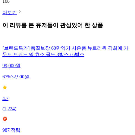
168
더보기
이 리뷰를 본 유저들이 관심있어 한 상품
[브랜드특가] 품질보장 60만역가 사은품 뉴트리원 김희애 카
무트 브랜드 밀 효소 골드 3박스 / 6박스
99,000
원
67
%
32,900
원
4.7
(
1,224
)
987
적립