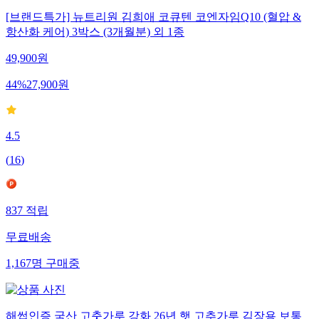
[브랜드특가] 뉴트리원 김희애 코큐텐 코엔자임Q10 (혈압 &
항산화 케어) 3박스 (3개월분) 외 1종
49,900
원
44
%
27,900
원
4.5
(
16
)
837
적립
무료배송
1,167
명
구매중
해썹인증 국산 고춧가루 강화 26년 햇 고추가루 김장용 보통