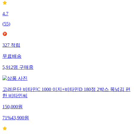
4.7
(
55
)
327
적립
무료배송
5,912
명
구매중
고려은단 비타민C 1000 이지+비타민D 180정 2박스 목넘김 편
한 비타민씨
150,000
원
71
%
43,900
원