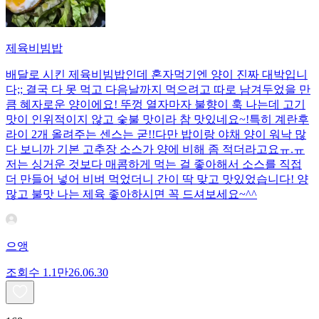
제육비빔밥
배달로 시킨 제육비빔밥인데 혼자먹기엔 양이 진짜 대박입니
다;; 결국 다 못 먹고 다음날까지 먹으려고 따로 남겨두었을 만
큼 혜자로운 양이에요! 뚜껑 열자마자 불향이 훅 나는데 고기
맛이 인위적이지 않고 숯불 맛이라 참 맛있네요~!특히 계란후
라이 2개 올려주는 센스는 굳!! ​다만 밥이랑 야채 양이 워낙 많
다 보니까 기본 고추장 소스가 양에 비해 좀 적더라고요ㅠ.ㅠ
저는 싱거운 것보다 매콤하게 먹는 걸 좋아해서 소스를 직접
더 만들어 넣어 비벼 먹었더니 간이 딱 맞고 맛있었습니다! 양
많고 불맛 나는 제육 좋아하시면 꼭 드셔보세요~^^
으앵
조회수
1.1만
26.06.30