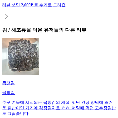
리뷰 쓰면
2,000P
를 추가로 드려요
김 / 해조류
을 먹은 유저들의 다른 리뷰
광천김
곱창김
추운 겨울에 시작되는 곱창김의 계절. 맛난 간장 양념에 뜨거
운 흰밥이면 거기에 김장김치로 ㅎㅎ. 어릴때 먹던 고추장김밥
도 그립습니다