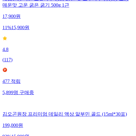
매운맛 고운 굵은 굵기 500g 1근
17,900
원
11
%
15,900
원
4.8
(
117
)
477
적립
5,899
명
구매중
김오곤원장 프리미엄 데일리 액상 알부민 골드 (15ml*30포)
199,000
원