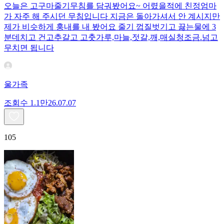
오늘은 고구마줄기무침를 담궈봤어요~ 어렸을적에 친정엄마
가 자주 해 주시던 무침입니다 지금은 돌아가셔서 안 계시지만
제가 비슷하게 훙내를 내 봤어요 줄기 껍질벗기고 끓는물에 3
분데치고 건고추갈고 고춧가루,마늘,젓갈,깨,매실청조금.넘고
무치면 됩니다
울가족
조회수
1.1만
26.07.07
105