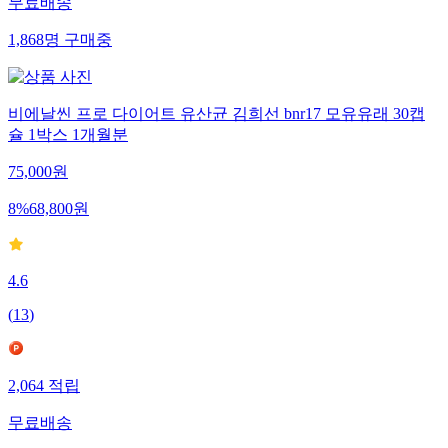
무료배송
1,868
명
구매중
비에날씬 프로 다이어트 유산균 김희선 bnr17 모유유래 30캡
슐 1박스 1개월분
75,000
원
8
%
68,800
원
4.6
(
13
)
2,064
적립
무료배송