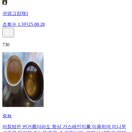
귀염그잡채1
조회수
1.3만
25.08.28
730
숭늉
아침밥은 번거롭더라도 항상 가스레인지를 이용하여 미니무