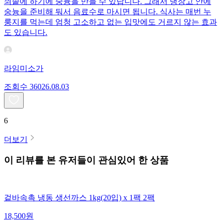
쇠솥에 하기에 숭늉을 만들 수 있답니다. 그래서 냉장고 안에
숭늉을 준비해 둬서 음료수로 마시면 됩니다. 식사는 매번 누
룽지를 먹는데 엄청 고소하고 없는 입맛에도 거르지 않는 효과
도 있습니다.
라임미소가
조회수
360
26.08.03
6
더보기
이 리뷰를 본 유저들이 관심있어 한 상품
겉바속촉 냉동 생선까스 1kg(20입) x 1팩 2팩
18,500
원