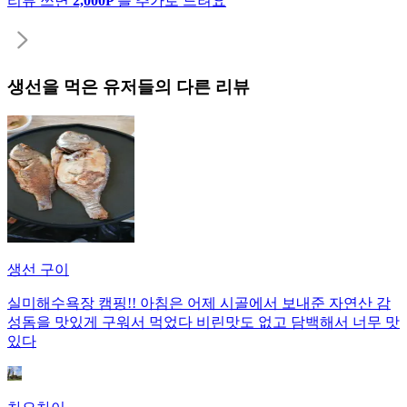
리뷰 쓰면
2,000P
를 추가로 드려요
생선
을 먹은 유저들의 다른 리뷰
생선 구이
실미해수욕장 캠핑!! 아침은 어제 시골에서 보내준 자연산 감
성돔을 맛있게 구워서 먹었다 비린맛도 없고 담백해서 너무 맛
있다