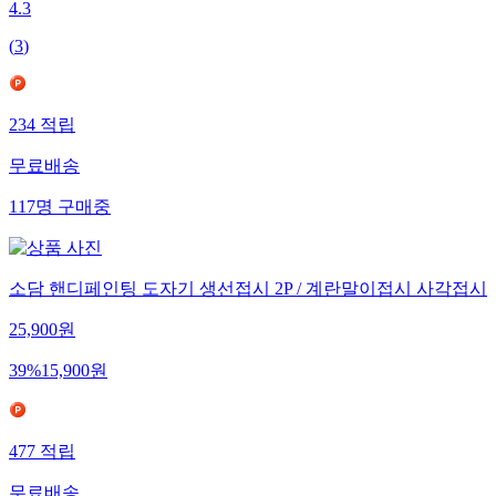
4.3
(
3
)
234
적립
무료배송
117
명
구매중
소담 핸디페인팅 도자기 생선접시 2P / 계란말이접시 사각접시
25,900
원
39
%
15,900
원
477
적립