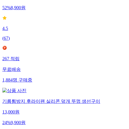
52
%
8,900
원
4.5
(
67
)
267
적립
무료배송
1,884
명
구매중
기름튐방지 후라이팬 실리콘 덮개 뚜껑 생선구이
13,000
원
24
%
9,900
원