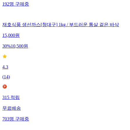
192
명
구매중
재호식품 생선까스[청대구] 1kg / 부드러운 통살 겉은 바삭
15,000
원
30
%
10,500
원
4.3
(
14
)
315
적립
무료배송
703
명
구매중