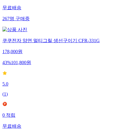
무료배송
267
명
구매중
쿠쿠전자 양면 멀티그릴 생선구이기 CFR-331G
178,000
원
43
%
101,800
원
5.0
(
1
)
0
적립
무료배송