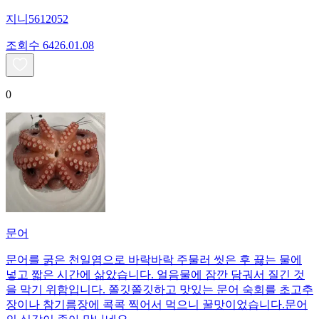
지니5612052
조회수
64
26.01.08
0
문어
문어를 굵은 천일염으로 바락바락 주물러 씻은 후 끓는 물에
넣고 짧은 시간에 삶았습니다. 얼음물에 잠깐 담궈서 질긴 것
을 막기 위함입니다. 쫄깃쫄깃하고 맛있는 문어 숙회를 초고추
장이나 참기름장에 콕콕 찍어서 먹으니 꿀맛이었습니다.문어