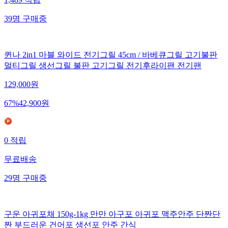
1,489
적립
39
명
구매중
퀸나 2in1 마블 와이드 전기그릴 45cm / 바베큐그릴 고기불판
멀티그릴 생선그릴 불판 고기그릴 전기후라이팬 전기팬
129,000
원
67
%
42,900
원
0
적립
무료배송
29
명
구매중
구운 아귀포채 150g-1kg 만만 아구포 아귀포 맥주안주 단짠단
짠 부드러운 건어포 생선포 안주 간식