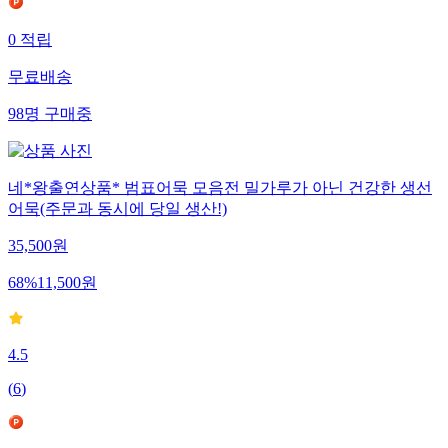
0
적립
무료배송
98
명
구매중
네*왕출연상품* 범표어묵 모음전 밀가루가 아닌 건강한 생선
어묵(주문과 동시에 당일 생산!)
35,500
원
68
%
11,500
원
4.5
(
6
)