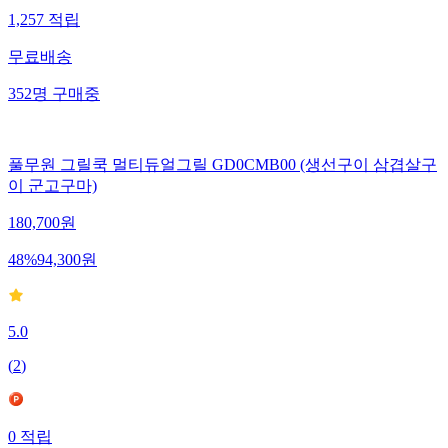
1,257
적립
무료배송
352
명
구매중
풀무원 그릴쿡 멀티듀얼그릴 GD0CMB00 (생선구이 삼겹살구
이 군고구마)
180,700
원
48
%
94,300
원
5.0
(
2
)
0
적립