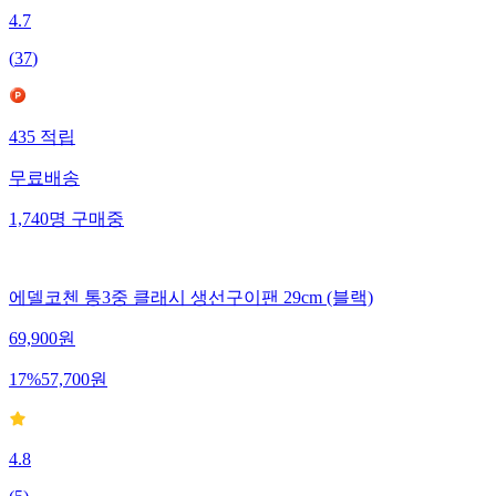
4.7
(
37
)
435
적립
무료배송
1,740
명
구매중
에델코첸 통3중 클래시 생선구이팬 29cm (블랙)
69,900
원
17
%
57,700
원
4.8