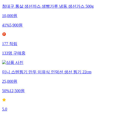
청대구 통살 생선까스 생빵가루 냉동 생선가스 500g
10,000
원
41
%
5,900
원
177
적립
133
명
구매중
미니 스텐찜기 만두 이유식 인덕션 생선 찜기 22cm
25,000
원
50
%
12,500
원
5.0