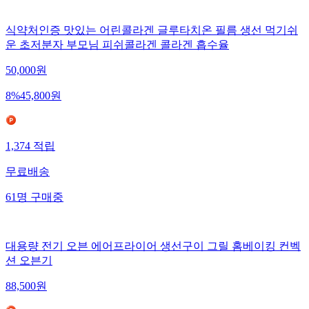
식약처인증 맛있는 어린콜라겐 글루타치온 필름 생선 먹기쉬
운 초저분자 부모님 피쉬콜라겐 콜라겐 흡수율
50,000
원
8
%
45,800
원
1,374
적립
무료배송
61
명
구매중
대용량 전기 오븐 에어프라이어 생선구이 그릴 홈베이킹 컨벡
션 오븐기
88,500
원