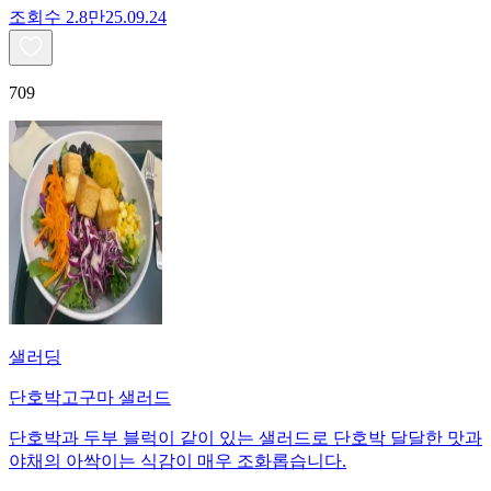
조회수
2.8만
25.09.24
709
샐러딩
단호박고구마 샐러드
단호박과 두부 블럭이 같이 있는 샐러드로 단호박 달달한 맛과
야채의 아싹이는 식감이 매우 조화롭습니다.