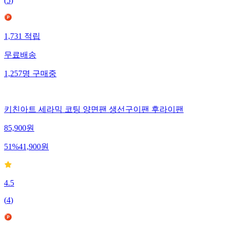
(
5
)
1,731
적립
무료배송
1,257
명
구매중
키친아트 세라믹 코팅 양면팬 생선구이팬 후라이팬
85,900
원
51
%
41,900
원
4.5
(
4
)