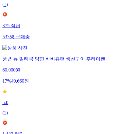
(
1
)
375
적립
533
명
구매중
풍년 뉴 멀티쿡 양면 바비큐팬 생선구이 후라이팬
60,000
원
17
%
49,660
원
5.0
(
1
)