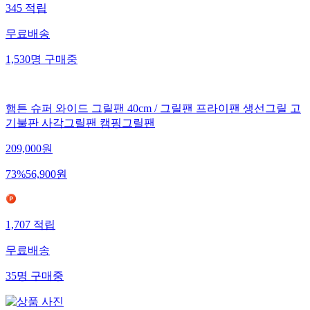
345
적립
무료배송
1,530
명
구매중
햄튼 슈퍼 와이드 그릴팬 40cm / 그릴팬 프라이팬 생선그릴 고
기불판 사각그릴팬 캠핑그릴팬
209,000
원
73
%
56,900
원
1,707
적립
무료배송
35
명
구매중