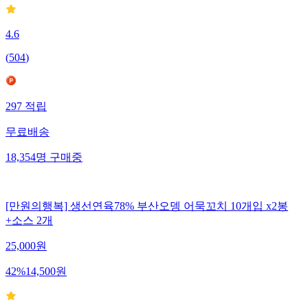
4.6
(
504
)
297
적립
무료배송
18,354
명
구매중
[만원의행복] 생선연육78% 부산오뎅 어묵꼬치 10개입 x2봉
+소스 2개
25,000
원
42
%
14,500
원