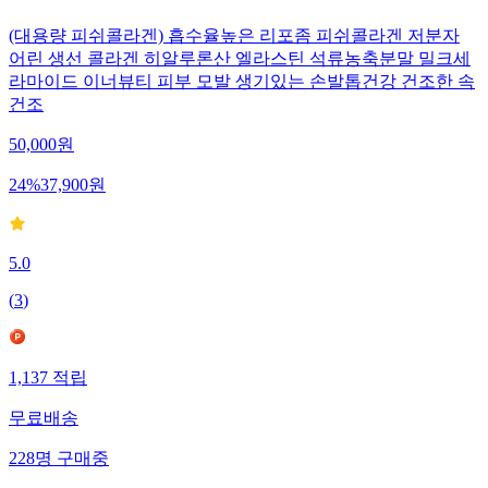
(대용량 피쉬콜라겐) 흡수율높은 리포좀 피쉬콜라겐 저분자
어린 생선 콜라겐 히알루론산 엘라스틴 석류농축분말 밀크세
라마이드 이너뷰티 피부 모발 생기있는 손발톱건강 건조한 속
건조
50,000
원
24
%
37,900
원
5.0
(
3
)
1,137
적립
무료배송
228
명
구매중