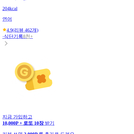
204kcal
연어
4.9
(리뷰
462
개)
·
식단기록
8천+
지금 가입하고
10,000P + 로또 10장
받기