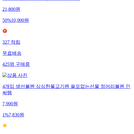
21,800
원
50
%
10,900
원
327
적립
무료배송
425
명
구매중
4개입 생선볼펜 싱싱한물고기펜 쓸모없는선물 정어리볼펜 인
싸템
7,900
원
1
%
7,830
원