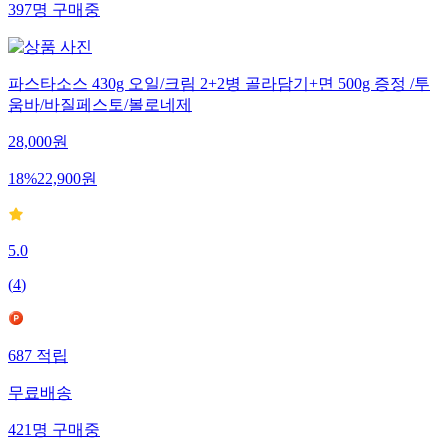
397
명
구매중
파스타소스 430g 오일/크림 2+2병 골라담기+면 500g 증정 /투
움바/바질페스토/볼로네제
28,000
원
18
%
22,900
원
5.0
(
4
)
687
적립
무료배송
421
명
구매중