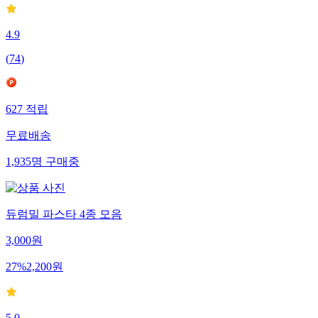
4.9
(
74
)
627
적립
무료배송
1,935
명
구매중
듀럼밀 파스타 4종 모음
3,000
원
27
%
2,200
원