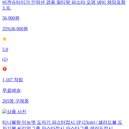
바겐슈타이거 인덕션 겸용 멀티팟 파스타 오뎅 냄비 채망포함
3.3L
56,900
원
35
%
36,900
원
5.0
(
1
)
1,107
적립
무료배송
265
명
구매중
티니블랑 미뉴엣 도자기 파스타접시 1P (23cm) / 샐러드볼 도