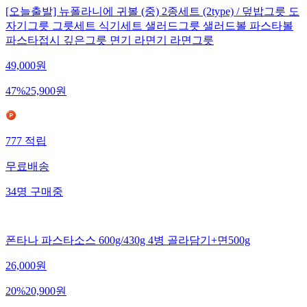
[오늘출발] 뉴폴라니에 귀볼 (중) 2종세트 (2type) / 덮밥그릇 도
자기그릇 그릇세트 식기세트 샐러드그릇 샐러드볼 파스타볼
파스타접시 깊은그릇 면기 라면기 라면그릇
49,000
원
47
%
25,900
원
777
적립
무료배송
34
명
구매중
폰타나 파스타소스 600g/430g 4병 골라담기+면500g
26,000
원
20
%
20,900
원