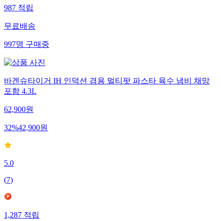
987
적립
무료배송
997
명
구매중
바겐슈타이거 IH 인덕션 겸용 멀티팟 파스타 육수 냄비 채망
포함 4.3L
62,900
원
32
%
42,900
원
5.0
(
7
)
1,287
적립