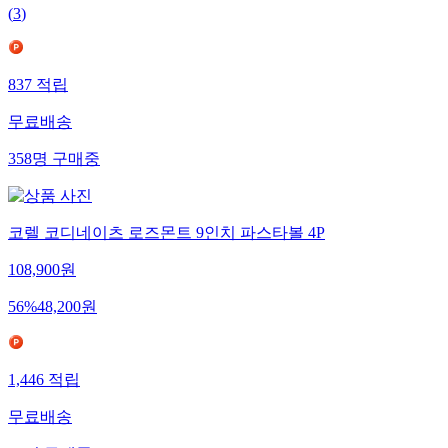
(
3
)
837
적립
무료배송
358
명
구매중
코렐 코디네이츠 로즈몬트 9인치 파스타볼 4P
108,900
원
56
%
48,200
원
1,446
적립
무료배송