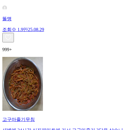
똘맹
조회수
1.9만
25.08.29
999+
고구마줄기무침