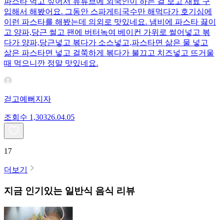
파스타 먹고 싶어서 유튜브에 외국인이 하는 걸 보고 재료 구
입해서 해봤어요. 그동안 스파게티국수만 해먹다가 호기심에
이런 파스타를 해봤는데 의외로 맛있네요. 냄비에 파스타 끓이
고 양파,당근 썰고 팬에 버터녹여 베이컨 가위로 썰어넣고 볶
다가 양파,당근넣고 볶다가 소스넣고,파스타면 삶은 물 넣고
삶은 파스타면 넣고 걸쭉하게 볶다가 불끄고 치즈넣고 뜨거울
때 먹으니깐 정말 맛있네요.
걷고예뻐지자
조회수
1,303
26.04.05
17
더보기
지금 인기있는
일반식
음식 리뷰