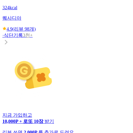
324kcal
퀘사디아
4.9
(리뷰
98
개)
·
식단기록
3천+
지금 가입하고
10,000P + 로또 10장
받기
리뷰 쓰면
2,000P
를 추가로 드려요