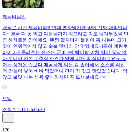
제육비빔밥
배달로 시킨 제육비빔밥인데 혼자먹기엔 양이 진짜 대박입니
다;; 결국 다 못 먹고 다음날까지 먹으려고 따로 남겨두었을 만
큼 혜자로운 양이에요! 뚜껑 열자마자 불향이 훅 나는데 고기
맛이 인위적이지 않고 숯불 맛이라 참 맛있네요~!특히 계란후
라이 2개 올려주는 센스는 굳!! ​다만 밥이랑 야채 양이 워낙 많
다 보니까 기본 고추장 소스가 양에 비해 좀 적더라고요ㅠ.ㅠ
저는 싱거운 것보다 매콤하게 먹는 걸 좋아해서 소스를 직접
더 만들어 넣어 비벼 먹었더니 간이 딱 맞고 맛있었습니다! 양
많고 불맛 나는 제육 좋아하시면 꼭 드셔보세요~^^
으앵
조회수
1.1만
26.06.30
170