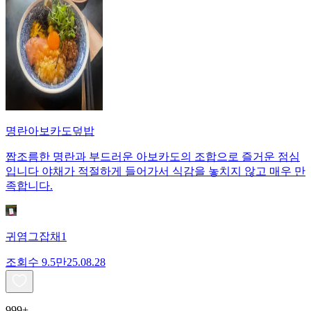
명란아보카도덮밥
짭조름한 명란과 부드러운 아보카도의 조합으로 즐거운 점심
입니다 야채가 적절하게 들어가서 식감을 놓치지 않고 매우 만
족합니다.
귀염그잡채1
조회수
9.5만
25.08.28
999+