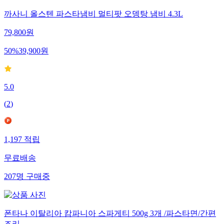
까사니 올스텐 파스타냄비 멀티팟 오뎅탕 냄비 4.3L
79,800
원
50
%
39,900
원
5.0
(
2
)
1,197
적립
무료배송
207
명
구매중
폰타나 이탈리아 캄파니아 스파게티 500g 3개 /파스타면/간편