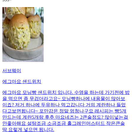
서브웨이
에그마요 샌드위치
에그마요 모닝빵 샌드위치 입니다. 수영을 하는데 가기전에 밥
을 먹으면 좀 무겁더라고요~ 모닝빵하나에 내용물이 많아보
이죠? 저거 하나에 두유하나 먹고갑니다 거의 계란하나 들었
다고보면됩니다~ 포만감은 정말 엄청나구요 레시피는 빵5개
만드는데 계란5개랑 후추 마요네즈는 2큰술정도? 많이넣는걸
안좋아해요 설탕조금 소금조금 홀그레인머스터드 작은큰술
딱 요렇게 넣으면 됩니다.