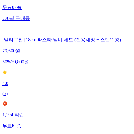
무료배송
779
명
구매중
[벨라쿠진] 18cm 파스타 냄비 세트 (전용채망 + 스텐뚜껑)
79,600
원
50
%
39,800
원
4.0
(
5
)
1,194
적립
무료배송