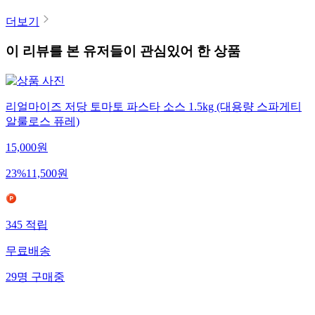
더보기
이 리뷰를 본 유저들이 관심있어 한 상품
리얼마이즈 저당 토마토 파스타 소스 1.5kg (대용량 스파게티
알룰로스 퓨레)
15,000
원
23
%
11,500
원
345
적립
무료배송
29
명
구매중