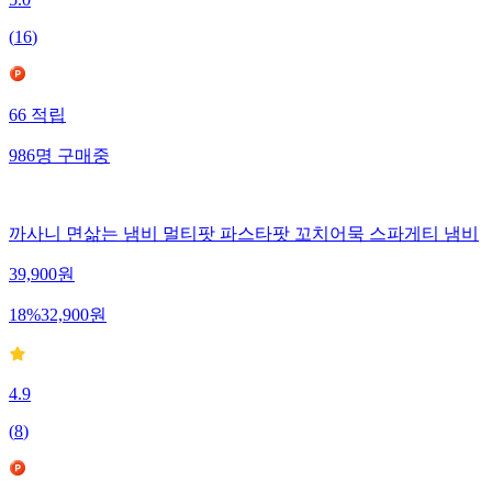
5.0
(
16
)
66
적립
986
명
구매중
까사니 면삶는 냄비 멀티팟 파스타팟 꼬치어묵 스파게티 냄비
39,900
원
18
%
32,900
원
4.9
(
8
)