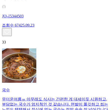
지니5344503
조회수
674
25.09.23
33
국수
무더운여름ㅠ 아무래도 식사는 간편한 게 대세이듯 시원하고,
부담없는 국수가 엄지척인 것 같습니다. 면발이 쫄깃하고 씹는
느낌도 탱탱해서 점심에 먹는 국수는 정말 술술 잘 넘어갑니다