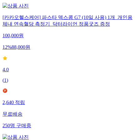
[카카오헬스케어] 파스타 덱스콤 G7 (10일 사용) 1개_개인용
체내 연속혈당 측정기_닥터라이언 정품굿즈 증정
100,000
원
12
%
88,000
원
4.0
(
1
)
2,640
적립
무료배송
250
명
구매중