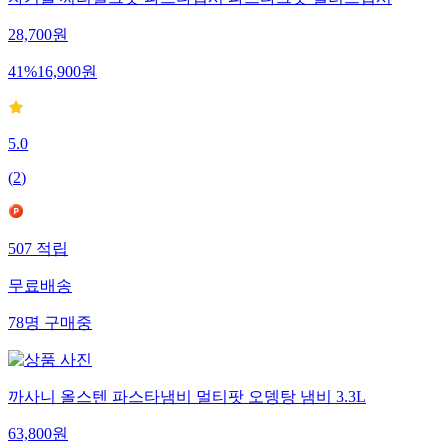
자기볼 씨리얼그릇 파스타접시 파스타그릇 샐러드접시
28,700
원
41
%
16,900
원
5.0
(
2
)
507
적립
무료배송
78
명
구매중
까사니 올스텐 파스타냄비 멀티팟 오뎅탕 냄비 3.3L
63,800
원