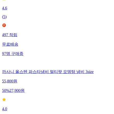
4.6
(
5
)
497
적립
무료배송
97
명
구매중
까사니 올스텐 파스타냄비 멀티팟 오뎅탕 냄비 3size
55,800
원
50
%
27,900
원
4.0