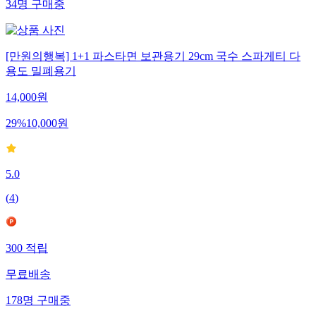
34
명
구매중
[만원의행복] 1+1 파스타면 보관용기 29cm 국수 스파게티 다
용도 밀폐용기
14,000
원
29
%
10,000
원
5.0
(
4
)
300
적립
무료배송
178
명
구매중