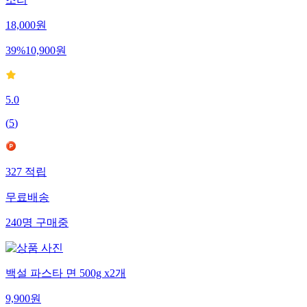
조리
18,000
원
39
%
10,900
원
5.0
(
5
)
327
적립
무료배송
240
명
구매중
백설 파스타 면 500g x2개
9,900
원