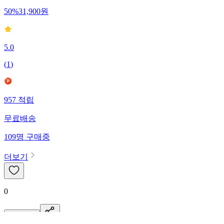
50
%
31,900
원
5.0
(
1
)
957
적립
무료배송
109
명
구매중
더보기
0
신고·제보