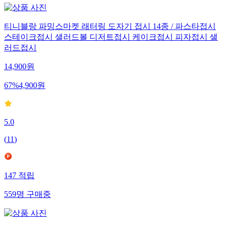
티니블랑 파밍스마켓 래터링 도자기 접시 14종 / 파스타접시
스테이크접시 샐러드볼 디저트접시 케이크접시 피자접시 샐
러드접시
14,900
원
67
%
4,900
원
5.0
(
11
)
147
적립
559
명
구매중