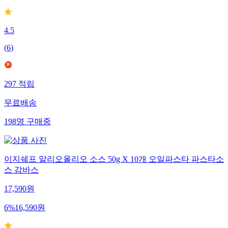
4.5
(
6
)
297
적립
무료배송
198
명
구매중
이지쉐프 알리오올리오 소스 50g X 10개 오일파스타 파스타소
스 감바스
17,590
원
6
%
16,590
원